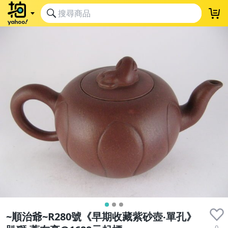
~順治爺~R280號《早期收藏紫砂壺‧單孔》
0