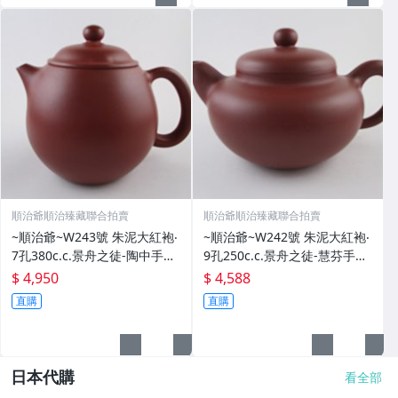
順治爺順治臻藏聯合拍賣
順治爺順治臻藏聯合拍賣
~順治爺~W243號 朱泥大紅袍‧
~順治爺~W242號 朱泥大紅袍‧
7孔380c.c.景舟之徒-陶中手製
9孔250c.c.景舟之徒-慧芬手製
@4950元(壺蓋)
@4588元起標
$ 4,950
$ 4,588
直購
直購
日本代購
看全部