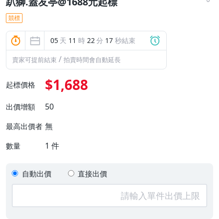
趴獅.蓋友亭@1688元起標
競標
05
天
11
時
22
分
16
秒結束
/
賣家可提前結束
拍賣時間會自動延長
$1,688
起標價格
50
出價增額
無
最高出價者
1
件
數量
自動出價
直接出價