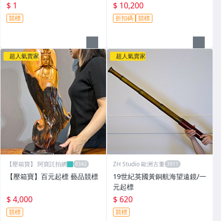
$ 1
$ 10,200
競標
折扣碼
競標
超人氣賣家
超人氣賣家
【壓箱寶】 阿寶託拍網
ZH Studio 歐洲古董
【壓箱寶】百元起標 藝品競標
19世紀英國黃銅航海望遠鏡/一
元起標
$ 4,000
$ 620
競標
競標