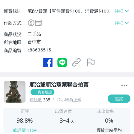
運費規則
宅配/貨運【單件運費$100、消費滿$1000
0免運費】
付款方式
二手品
商品狀況
台中市
所在地區
c88636515
商品編號
順治爺順治臻藏聯合拍賣
實名驗證
追蹤
粉絲數
335
12小時前上線
3
正評
出貨速度
未出貨率
98.8%
3~4
0%
天
總評價
1164
優於全站平均