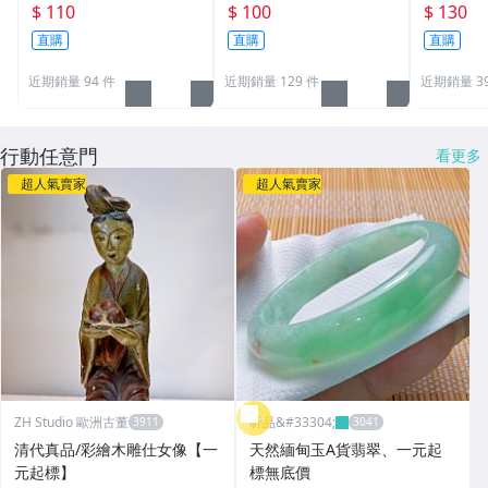
包裝(顏色~藍色出貨)中
包裝(顏色~藍色出貨)小
包裝(顏
$ 110
$ 100
$ 130
：內斜直徑16cm.可裝約
：內斜直徑14cm.可裝約
內斜直徑1
直購
直購
直購
350cc $110 內長寬高：
200cc $100 內長寬高：
0cc $1
12.5x12.5x11
11x11x9.5
x14x11.5
近期銷量 94 件
近期銷量 129 件
近期銷量 3
行動任意門
看更多
超人氣賣家
超人氣賣家
ZH Studio 歐洲古董
昕品&#33304;
清代真品/彩繪木雕仕女像【一
天然緬甸玉A貨翡翠、一元起
元起標】
標無底價