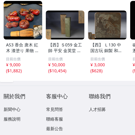
AS3 香合 唐木 紅
【西】Ｓ059 金工
【西】 Ｌ130 中
木 漆塗り 果物 野
師 平安 金英堂 正
国古玩 銅製 和興
菜 7点 未使用 茶
修 銅製 四方 花器
松彫 蓋物 唐物
目前出價
目前出價
目前出價
道具 小物
共箱
¥ 9,000
¥ 50,000
¥ 3,000
¥
(
$1,882
)
(
$10,454
)
(
$628
)
(
關於我們
客服中心
聯絡我們
新聞中心
常見問答
人才招募
服務說明
聯絡客服
最新公告