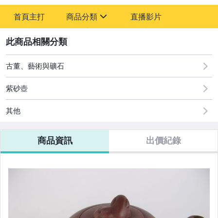
首頁主打
商品分類
直播影片
sign
2
古董、藝術與礦石
美食與地方特產
古董、藝術與礦石
紫砂壺
其他
商品資訊
出價紀錄