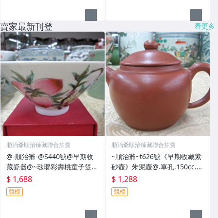
賣家最新刊登
看更多
順治爺順治臻藏聯合拍賣
順治爺順治臻藏聯合拍賣
@-順治爺-@S440號@早期收
~順治爺~t626號《早期收藏紫
藏瓷器@~琺瑯彩壽桃童子笠帽
砂壺》朱泥壺@.單孔.150cc.中
碗~大清雍正年製~@1688元起
華人民共和國外交部禮品專用
$ 1,688
$ 1,288
標
@1288元起標
競標
競標