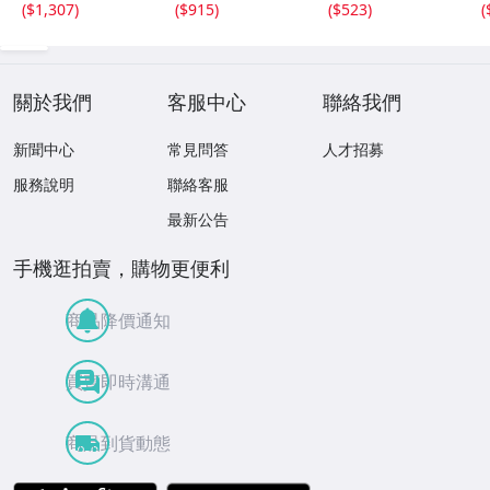
(
$1,307
)
(
$915
)
(
$523
)
(
關於我們
客服中心
聯絡我們
新聞中心
常見問答
人才招募
服務說明
聯絡客服
最新公告
手機逛拍賣，購物更便利
商品降價通知
買賣即時溝通
商品到貨動態