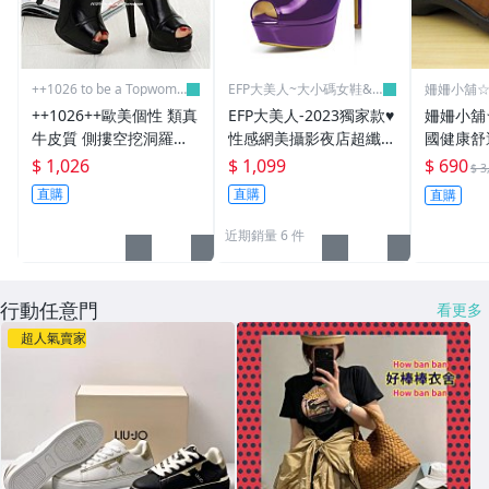
++1026 to be a Topwoma
EFP大美人~大小碼女鞋&
姍姍小舖
n++
服飾
++1026++歐美個性 類真
EFP大美人-2023獨家款♥
姍姍小舖
牛皮質 側摟空挖洞羅馬
性感網美攝影夜店超纖漆
國健康舒
涼鞋 楔型厚底前高後高
皮內裡杏底14CM魚口高
EARTH
$ 1,026
$ 1,099
$ 690
$ 3
防水台 淺口露趾 魚口細
跟鞋~黑白酒粉裸桃玫紅
直購
直購
直購
跟高跟踝靴裸靴
藍大尺碼35-46
近期銷量 6 件
行動任意門
看更多
超人氣賣家