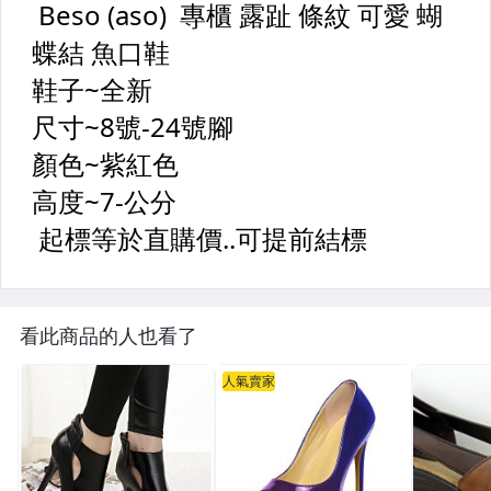
看此商品的人也看了
人氣賣家