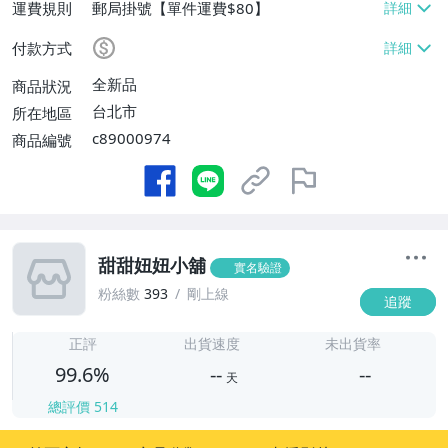
運費規則
郵局掛號【單件運費$80】
付款方式
全新品
商品狀況
台北市
所在地區
c89000974
商品編號
甜甜妞妞小舖
實名驗證
粉絲數
393
剛上線
追蹤
-
-
正評
出貨速度
未出貨率
99.6%
--
--
天
總評價
514
-