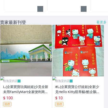
賣家最新刊登
看更多
秋海棠的店
秋海棠的店
L.(企業寶寶玩偶娃娃)少見全新
#L.(企業寶寶公仔娃娃)全新少
未用FamilyMart全家便利商店
見Hello Kitty凱蒂貓/酷企鵝造
鐵質筆盒!--值得擁有!
型紅包袋5個一套誠泰銀行所
$ 100
$ 10
贈!
競標
競標