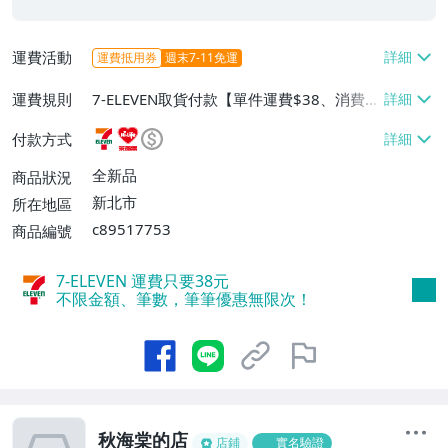
運費活動
運費抵用券
週末7-11免運
運費規則
7-ELEVEN取貨付款【單件運費$38、消費滿
$2000免運費】、萊爾富取貨付款【單件運
付款方式
費$60、消費滿$2000免運費】、面交/自
取/不寄送【免運費】、郵局掛號【單件運
全新品
商品狀況
費$80、消費滿$2000免運費】
新北市
所在地區
c89517753
商品編號
7-ELEVEN 運費只要
38
元
不限金額、筆數，筆筆優惠無限次！
秋海棠的店
店鋪
實名驗證