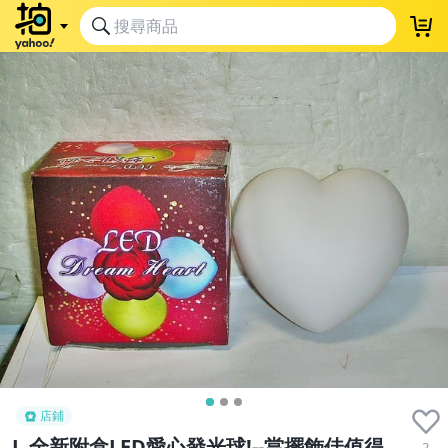
店鋪
L.全新附盒LED愛心發光球!--當擺飾佳值得
2