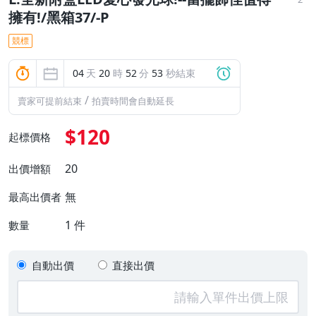
擁有!/黑箱37/-P
競標
04
天
20
時
52
分
52
秒結束
/
賣家可提前結束
拍賣時間會自動延長
$120
起標價格
20
出價增額
無
最高出價者
1
件
數量
自動出價
直接出價