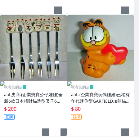
秋海棠的店
秋海棠的店
aaL皮商.(企業寶寶公仔娃娃)全
aaL.(企業寶寶玩偶娃娃)已稍有
新6款日本招財貓造型叉子6
年代迷你型GARFIELD加菲貓
入!!--造型都不一樣值得收藏!!/
拿紅色心型造型公仔!--保存良
$ 200
$ 80
大4/-P
好值得收藏!/6房樂箱1
直購
競標