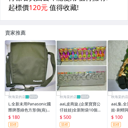
賣家推薦
秋海棠的店
秋海棠的店
秋海棠的
L.全新未用Panasonic國
aaL皮商旋.(企業寶寶公
aaL集.
際牌墨綠色方形側(肩)背
仔娃娃)全新附袋10個木
娃-刺蝟與
包!--附背袋提供給需要的
質彩繪娃娃吊飾!--值得收
收藏!/6房
$ 180
$ 500
$ 100
人!/5廳酒內最左/-P
藏!/黑箱4/-P
競標
競標
競標