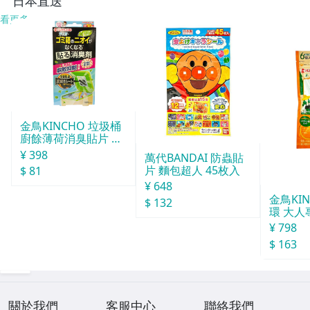
日本直送
看更多
金鳥KINCHO 垃圾桶
廚餘薄荷消臭貼片 約
30天分
¥ 398
萬代BANDAI 防蟲貼
片 麵包超人 45枚入
$ 81
¥ 648
金鳥KI
$ 132
環 大人
¥ 798
$ 163
關於我們
客服中心
聯絡我們