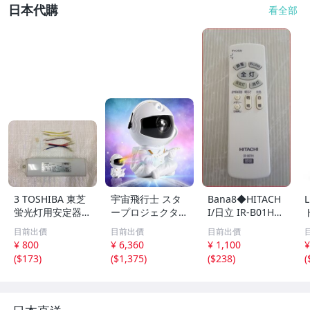
日本代購
看全部
3 TOSHIBA 東芝
宇宙飛行士 スタ
Bana8◆HITACH
蛍光灯用安定器 F
ープロジェクター
I/日立 IR-B01H
RH-2-40226B 20
星空ライト キッ
照明 リモコン
目前出價
目前出價
目前出價
0V 60Hz FLR40S
ズルーム 天井 US
¥ 800
¥ 6,360
¥ 1,100
¥
2灯用 蛍光灯安定
B給電 子供へのプ
(
$173
)
(
$1,375
)
(
$238
)
(
器 照明器具 蛍光
レゼント 誕生日
灯 安定器 電材 電
と新年の贈り物
設資材
(B)