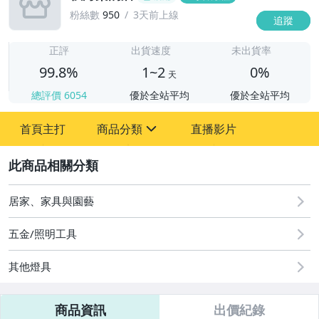
粉絲數
950
3天前上線
追蹤
1
正評
出貨速度
未出貨率
99.8%
1~2
0%
天
總評價
6054
優於全站平均
優於全站平均
首頁主打
商品分類
直播影片
sign
2
其它
居家、家具與園藝
五金/照明工具
其他燈具
商品資訊
出價紀錄