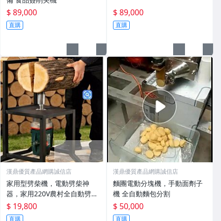
$ 89,000
$ 89,000
直購
直購
漢鼎優質產品網購誠信店
漢鼎優質產品網購誠信店
家用型劈柴機，電動劈柴神
麵團電動分塊機，手動面劑子
器，家用220V農村全自動劈材
機 全自動麵包分割
機
$ 19,800
$ 50,000
直購
直購