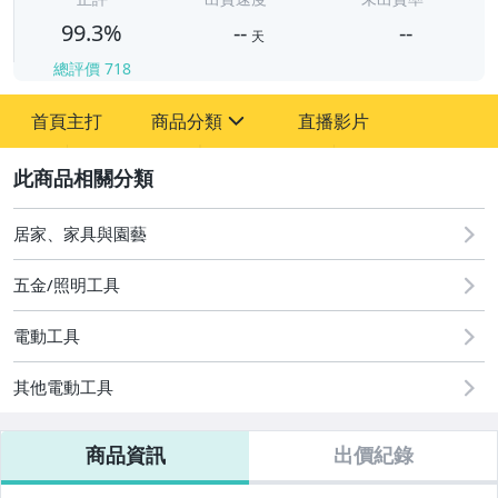
99.3%
--
--
天
總評價
718
-
首頁主打
商品分類
直播影片
-
sign
寵物用品與水族
2
圖書/影音/文具
居家、家具與園藝
汽機車精品百貨
五金/照明工具
古董、藝術與礦石
電動工具
居家、家具與園藝
其他電動工具
女裝與服飾配件
商品資訊
出價紀錄
男性精品與服飾