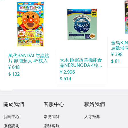
金鳥KI
廚餘薄
30天分
¥ 398
萬代BANDAI 防蟲貼
大木 睡眠改善機能食
片 麵包超人 45枚入
$ 81
品NERUNODA 4粒22
¥ 648
袋
¥ 2,996
$ 132
$ 614
關於我們
客服中心
聯絡我們
新聞中心
常見問答
人才招募
服務說明
聯絡客服