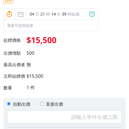
競標
04
天
21
時
14
分
38
秒結束
賣家可提前結束
$15,500
起標價格
500
出價增額
無
最高出價者
$15,500
立即結標價
1
件
數量
自動出價
直接出價