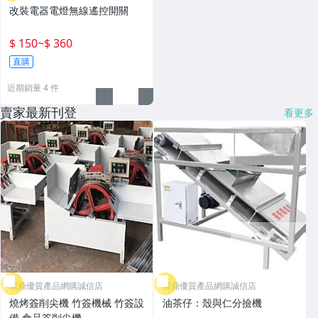
改裝電器電燈無線遙控開關
$ 150
~
$ 360
直購
近期銷量 4 件
賣家最新刊登
看更多
漢鼎優質產品網購誠信店
漢鼎優質產品網購誠信店
燒烤簽削尖機 竹簽機械 竹簽設
油茶仔：殼與仁分撿機
備 食品簽削尖機