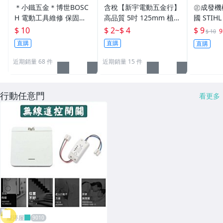
評商店
＊小鐵五金＊博世BOSC
含稅【新宇電動五金行】
㊣成發機
H 電動工具維修 保固＊
高品質 5吋 125mm 植絨
國 STI
電鑽 砂輪機 槌鑽 起子機
砂紙 自黏砂紙 圓盤砂紙
鏈鋸 瑞士
$ 10
$ 2
~
$ 4
$ 9
$ 10
砂紙機 各式工具均可維
自黏盤 圓砂紙 黏扣砂紙
條 電鋸 
直購
直購
直購
修檢測
魔鬼氈 砂輪機！
近期銷量 68 件
近期銷量 15 件
行動任意門
看更多
雁渟屋