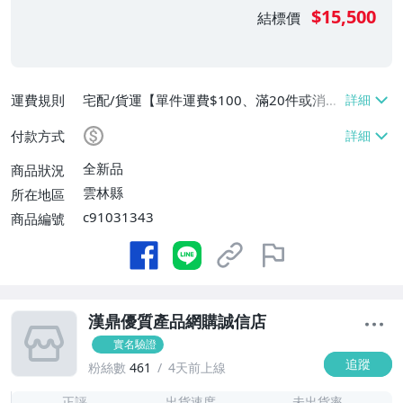
$15,500
結標價
運費規則
宅配/貨運【單件運費$100、滿20件或消費
滿$2000免運費】
付款方式
全新品
商品狀況
雲林縣
所在地區
c91031343
商品編號
漢鼎優質產品網購誠信店
實名驗證
追蹤
粉絲數
461
4天前上線
-
-
正評
出貨速度
未出貨率