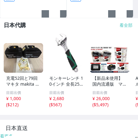
日本代購
看全部
充電52回と79回
モンキーレンチ 1
【新品未使用】
マキタ makita 18
0インチ 全長252
国内流通版 マキ
V リチウムイオン
mm 最大開口47
タ 純正 BL1860B
目前出價
目前出價
目前出價
バッテリー BL18
mm 目盛付 アジ
18V 6.0Ah A-604
¥ 1,000
¥ 2,680
¥ 26,000
¥
60B 6.0Ah ★2個
ャスタブルスパナ
64 リチウムイオ
(
$212
)
(
$567
)
(
$5,497
)
(
セット★ 純正品
水道 配管 自動車
ンバッテリー 2個
修理 整備 パイプ
セット 残量表示
付 LXT対応
日本直送
看更多