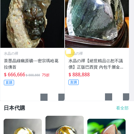
水晶の禪
水晶の禪
茶墨晶綠幽原礦---密宗瑪哈葛
水晶の禪【絕世精品㊣恕不議
拉佛首
價】正版巴西貨 內包千層金字
塔 金沙綠幽.粉幽 骨幹水晶
$ 666,666
$ 888,888
75折
$ 888,888
直購
直購
日本代購
看全部