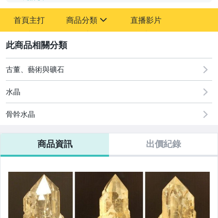
-
首頁主打
商品分類
直播影片
-
sign
古董、藝術與礦石
2
古董、藝術與礦石
水晶
骨幹水晶
商品資訊
出價紀錄