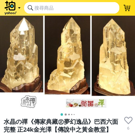
水晶の禪《傳家典藏㊣夢幻逸品》巴西六面
6
完整 正24k金光澤【傳說中之黃金教堂】