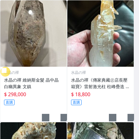
水晶の禪
水晶の禪
水晶の禪 維納斯金髮 晶中晶
水晶の禪《傳家典藏㊣店長壓
白幽異象 文鎮
箱寶》雷射激光柱 柱峰疊迭 能
量不絕《大自然金剛杵》
$ 298,000
$ 18,800
直購
直購