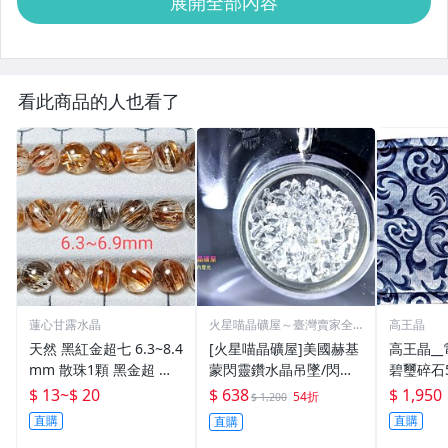
展開全部內容
看此商品的人也看了
蓮心甘露水晶
火星喵晶礦屋～臺灣賣家全
高王晶
部現貨
天然 黑紅金超七 6.3~8.4
[火星喵晶礦屋]美國赫基
高王晶__
mm 散珠1顆 黑金超 請
蒙閃靈鑽水晶吊墜/閃靈
碧璽碎石
看下方說明 黑銅鈦 髮晶
水晶/閃靈鑽水晶吊墜(可
夜夜好眠系
$ 13
~
$ 20
$ 638
$ 1,950
54折
$ 1,200
當項鍊、吊飾)
直購
直購
直購