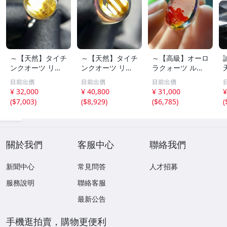
～【天然】タイチ
～【天然】タイチ
～【高級】オーロ
ンクオーツ リン
ンクオーツ リン
ラクォーツ ルー
グ s925 3.1g
グ s925 3.9g
ス 3.9g
目前出價
目前出價
目前出價
¥ 32,000
¥ 40,800
¥ 31,000
¥
(
$7,003
)
(
$8,929
)
(
$6,785
)
(
關於我們
客服中心
聯絡我們
新聞中心
常見問答
人才招募
服務說明
聯絡客服
最新公告
手機逛拍賣，購物更便利