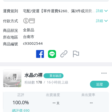
運費規則
宅配/貨運【單件運費$260、滿3件或消費
滿$60000免運費】
付款方式
全新品
商品狀況
台南市
所在地區
c93002544
商品編號
水晶の禪
實名驗證
粉絲數
178
16小時前上線
追蹤
-
-
正評
出貨速度
未出貨率
100.0%
--
--
天
總評價
690