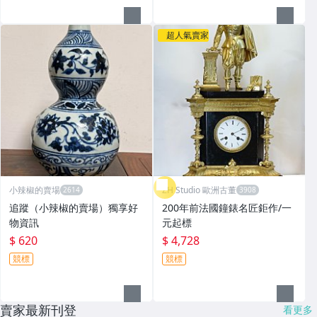
超人氣賣家
小辣椒的賣場
ZH Studio 歐洲古董
追蹤（小辣椒的賣場）獨享好
200年前法國鐘錶名匠鉅作/一
物資訊
元起標
$ 620
$ 4,728
競標
競標
賣家最新刊登
看更多