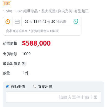
競標
1.5kg ~ 2kg 絕世珍品：整支完整+側尖完美+有型超正
02
天
18
時
42
分
18
秒結束
/
賣家可提前結束
拍賣時間會自動延長
$588,000
起標價格
1000
出價增額
無
最高出價者
1
件
數量
自動出價
直接出價