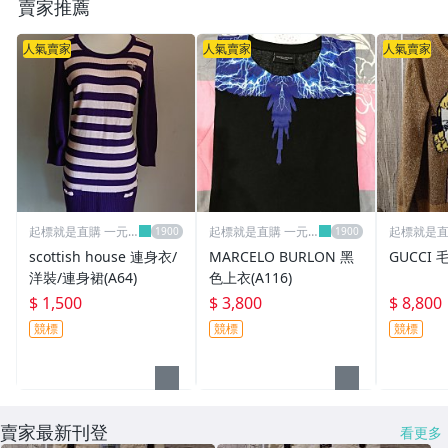
賣家推薦
人氣賣家
人氣賣家
人氣賣家
起標就是直購 一元
起標就是直購 一元
起標就是直
標不列入
標不列入
標不列入
scottish house 連身衣/
MARCELO BURLON 黑
GUCCI 毛
洋裝/連身裙(A64)
色上衣(A116)
$ 1,500
$ 3,800
$ 8,800
競標
競標
競標
賣家最新刊登
看更多