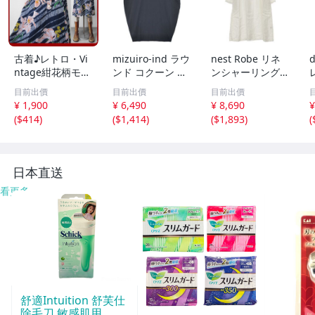
古着♪レトロ・Vi
mizuiro-ind ラウ
nest Robe リネ
d
ntage紺花柄モッ
ンド コクーン ノ
ンシャーリングネ
ズワンピ♪70s60s
ースリーブ ワン
ックワンピース 0
目前出價
目前出價
目前出價
70年代60年代ヴ
ピース ネイビー
1171-1101-1 製
¥ 1,900
¥ 6,490
¥ 8,690
¥
ィンテージ日本製
ミズイロインド 6
品染め ワンピー
(
$414
)
(
$1,414
)
(
$1,893
)
(
Japan昭和ロマン
-0723M 286215
ス オフホワイト
大きめノースリア
ネストローブ 6-0
ンティークゆった
723M 285922
6
り
日本直送
看更多
舒適Intuition 舒芙仕
除毛刀 敏感肌用