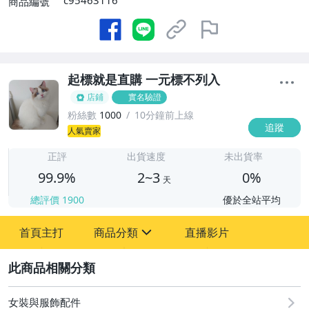
c95463116
商品編號
起標就是直購 一元標不列入
店鋪
實名驗證
粉絲數
1000
10分鐘前上線
追蹤
2
人氣賣家
正評
出貨速度
未出貨率
99.9%
2~3
0%
天
總評價
1900
優於全站平均
首頁主打
商品分類
直播影片
sign
2
其它
女裝與服飾配件