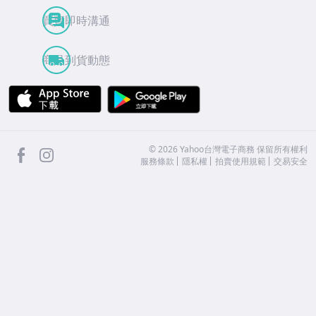
買賣即時溝通
商品到貨動態
APP Store
Google Play
facebook
Instagram
©
2026
Yahoo台灣電子商務 保留所有權利
服務條款
隱私權
拍賣使用規範
交易安全