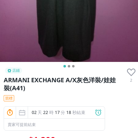
店鋪
ARMANI EXCHANGE A/X灰色洋裝/娃娃
2
裝(A41)
競標
02
天
22
時
17
分
17
秒結束
賣家可提前結束