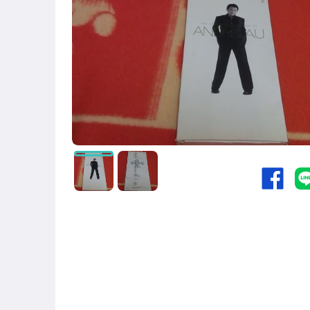
玩具、模型與公仔
偶像、球員卡與郵幣
男性精品與服飾
美容保養與彩妝
女包精品與女鞋
運動、戶外與休閒