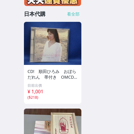
日本代購
看全部
CD! 順田ひろみ おぼら
だれん 帯付き OMCD-1
6 42405
目前出價
¥ 1,001
(
$218
)