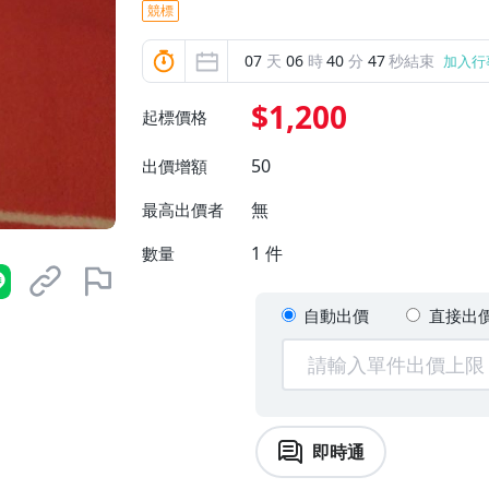
競標
07
天
06
時
40
分
46
秒結束
加入行
$1,200
起標價格
50
出價增額
無
最高出價者
1
件
數量
自動出價
直接出
即時通