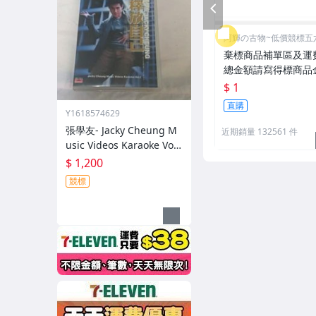
PREV
阿輝の古物~低價競標五
棄標商品補單區及運
總金額請寫得標商品
請寫棄標商品原設定
$ 1
直購
Y1618574629
張學友- Jacky Cheung M
近期銷量 132561 件
usic Videos Karaoke Vol.
2 釋放自己DVD
$ 1,200
競標