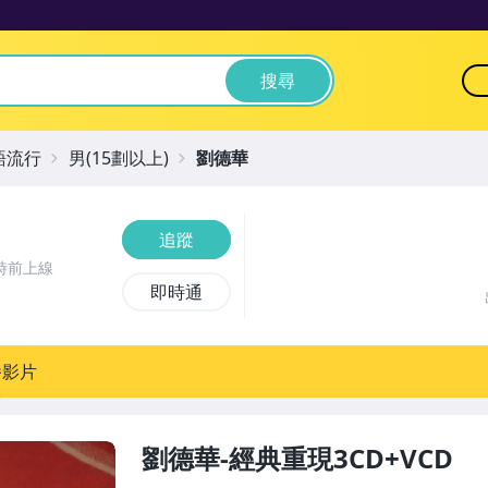
搜尋
語流行
男(15劃以上)
劉德華
追蹤
時前上線
即時通
播影片
劉德華-經典重現3CD+VCD