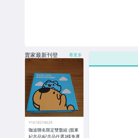
賣家最新刊登
看更多
Y1618574629
咖波聯名限定雙盤組 (股東
紀念品)紀念品任選3樣免運