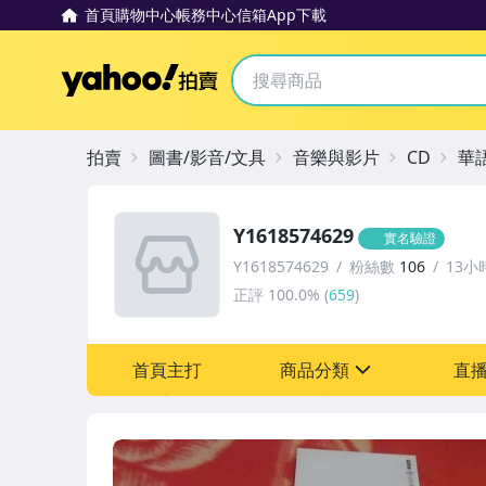
首頁
購物中心
帳務中心
信箱
App下載
Yahoo拍賣
拍賣
圖書/影音/文具
音樂與影片
CD
華
Y1618574629
實名驗證
Y1618574629
粉絲數
106
13小
正評
100.0%
(
659
)
首頁主打
商品分類
直
sign
圖書/影音/文具
居家、家具與園藝