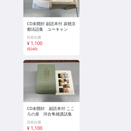
CD未開封 副読本付 寂聴京
都法話集 ユーキャン
目前出價
¥ 1,100
(
$240
)
CD未開封 副読本付 ここ
ろの扉 河合隼雄講話集
目前出價
¥ 1,100