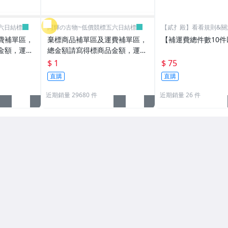
六日結標
阿輝の古物~低價競標五六日結標
【貳扌殿】看看規則&關
費補單區，
棄標商品補單區及運費補單區，
【補運費總件數10件
金額，運費
總金額請寫得標商品金額，運費
之運費
請寫棄標商品原設定之運費
$ 1
$ 75
直購
直購
近期銷量 29680 件
近期銷量 26 件