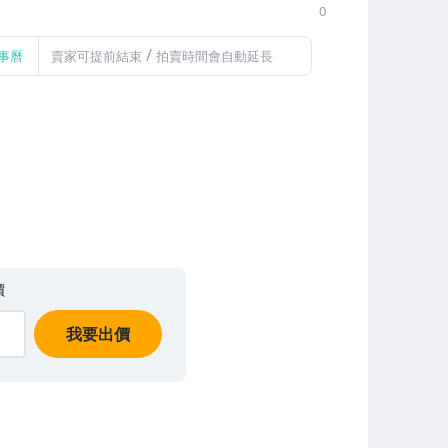
0
/
事曆
賣家可提前結束
拍賣時間會自動延長
價
我要出價