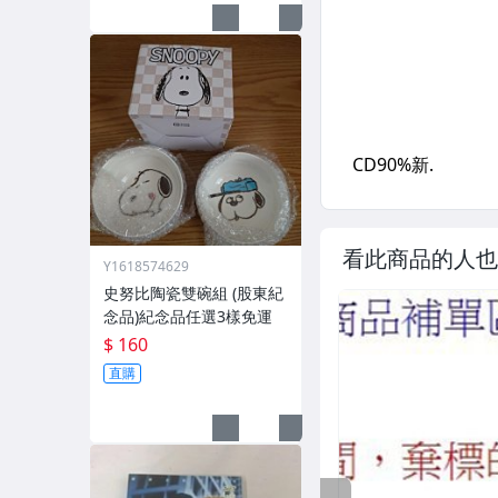
看此商品的人也
Y1618574629
史努比陶瓷雙碗組 (股東紀
念品)紀念品任選3樣免運
$ 160
直購