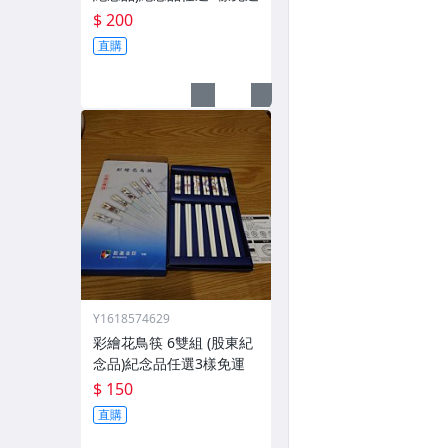
$ 200
直購
Y1618574629
彩繪花鳥筷 6雙組 (股東紀
念品)紀念品任選3樣免運
$ 150
直購