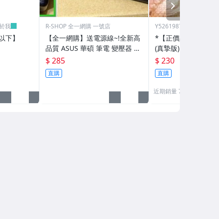
NEXT
於我
R-SHOP 全一網購 一號店
Y5261987112
以下】
【全一網購】送電源線~!全新高
*【正價品】蕭亞軒 /
品質 ASUS 華碩 筆電 變壓器 19
(真摯版)
V 3.42A 3.16A通用 U36S UL50
$ 285
$ 230
UL30 N10JC
直購
直購
近期銷量 7 件