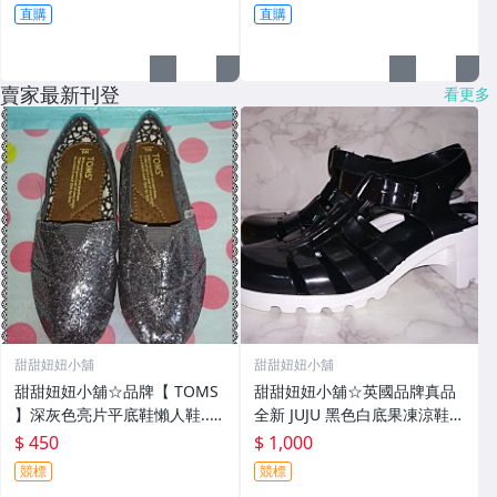
直購
直購
賣家最新刊登
看更多
甜甜妞妞小舖
甜甜妞妞小舖
甜甜妞妞小舖☆品牌【 TOMS
甜甜妞妞小舖☆英國品牌真品
】深灰色亮片平底鞋懶人鞋..帆
全新 JUJU 黑色白底果凍涼鞋/
布鞋亮片女款休閒鞋
防水圓頭中跟涼鞋/法式QQ鞋
$ 450
$ 1,000
競標
競標