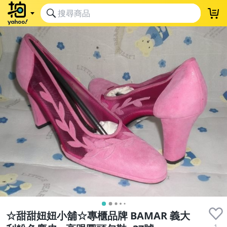
☆甜甜妞妞小舖☆專櫃品牌 BAMAR 義大
1