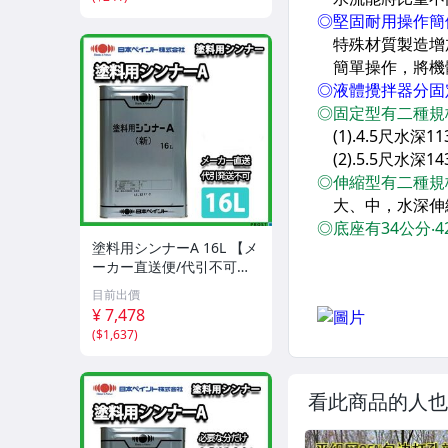
wk027
塗料用シンナーA 16L 【メ
ーカー直送便/代引不可】
日本ペイント 塗料 Z03
目前出價
¥ 7,478
(
$1,637
)
看此商品的人也