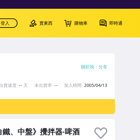
登入
賣東西
購物車
即時通
關於我
分享
出貨速度
--
天
未出貨率
--
加入時間
2005/04/13
白鐵、中盤》攪拌器‧啤酒