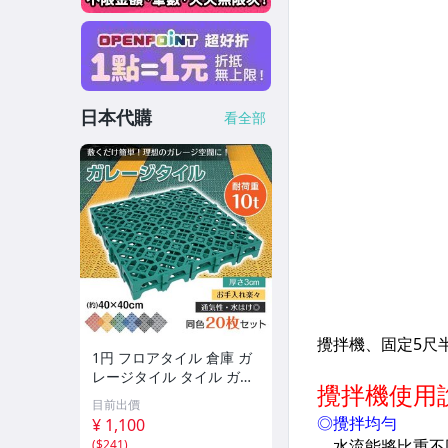
日本代購
看全部
1円 フロアタイル 倉庫 ガ
レージタイル タイル ガレ
ージマット 床タイル ガレ
目前出價
ージ 床 マット フロアマッ
¥ 1,100
ト 車庫 駐車場 20枚セット
(
$241
)