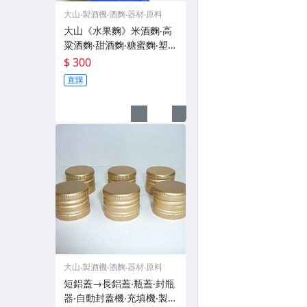
大山‧製酒機‧酒麴‧器材‧原料
大山《水果麴》米酒麴‧高
粱酒麴‧甜酒麴‧糖蜜麴‧塑膠
瓶‧塑膠罐‧蒸餾機‧製酒機
$ 300
直購
大山‧製酒機‧酒麴‧器材‧原料
短鋁蓋→長鋁蓋‧瓶蓋‧封瓶
器‧自動封蓋機‧充填機‧製酒