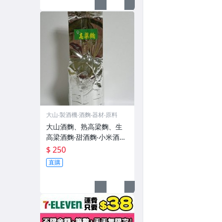
大山‧製酒機‧酒麴‧器材‧原料
大山酒麴、熟高梁麴、生
高梁酒麴‧甜酒麴‧小米酒麴‧
熟米麴‧糖蜜酒麴‧水果酒麴
$ 250
酵母
直購