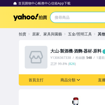
首頁
購物中心
帳務中心
信箱
App下載
Yahoo拍賣
拍賣
居家、家具與園藝
五金/照明工具
其
大山‧製酒機‧酒麴‧器材‧原料
Y1306367338
粉絲數
548
1週
正評
99.8%
(
826
)
首頁主打
商品分類
直
sign
古董、藝術與礦石
居家、家具與園藝