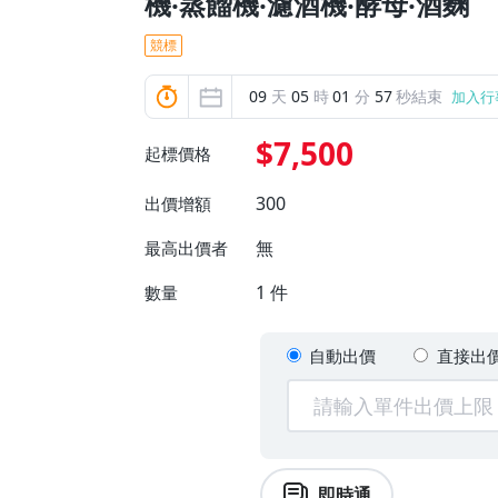
機‧蒸餾機‧濾酒機‧酵母‧酒麴
競標
09
天
05
時
01
分
56
秒結束
加入行
$7,500
起標價格
300
出價增額
無
最高出價者
1
件
數量
自動出價
直接出
即時通