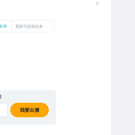
0
事曆
賣家可提前結束
價
我要出價