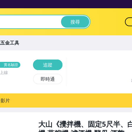
搜尋
他五金工具
追蹤
實名驗證
前上線
即時通
播影片
大山《攪拌機、固定5尺半、