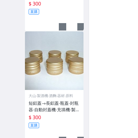
機‧濾酒機‧蒸餾機‧酒麴
$ 300
直購
大山‧製酒機‧酒麴‧器材‧原料
短鋁蓋→長鋁蓋‧瓶蓋‧封瓶
器‧自動封蓋機‧充填機‧製酒
機‧濾酒機‧蒸餾機‧酒麴
$ 300
直購