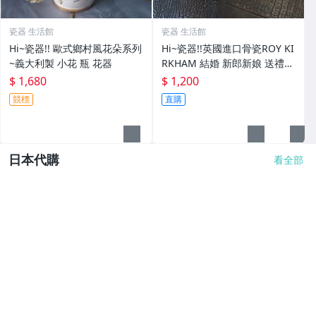
瓷器 生活館
瓷器 生活館
Hi~瓷器!! 歐式鄉村風花朵系列
Hi~瓷器!!英國進口骨瓷ROY KI
~義大利製 小花 瓶 花器
RKHAM 結婚 新郎新娘 送禮
骨瓷 馬克杯組
$ 1,680
$ 1,200
競標
直購
日本代購
看全部