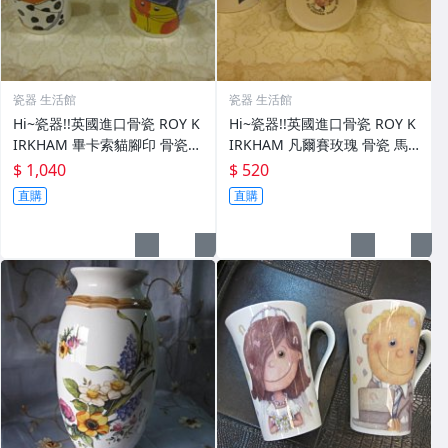
瓷器 生活館
瓷器 生活館
Hi~瓷器!!英國進口骨瓷 ROY K
Hi~瓷器!!英國進口骨瓷 ROY K
IRKHAM 畢卡索貓腳印 骨瓷
IRKHAM 凡爾賽玫瑰 骨瓷 馬
馬克杯 圓胖杯
克杯 圓胖杯
$ 1,040
$ 520
直購
直購