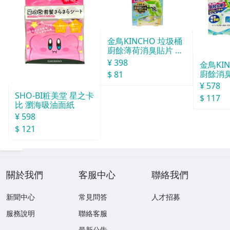
金鳥KINCHO 垃圾桶
廚餘薄荷消臭貼片 約
30天分
¥ 398
金鳥KI
廚餘消臭
$ 81
分
¥ 578
SHO-BI粧美堂 星之卡
$ 117
比 瀏海吸油面紙
¥ 598
$ 121
關於我們
客服中心
聯絡我們
新聞中心
常見問答
人才招募
服務說明
聯絡客服
最新公告