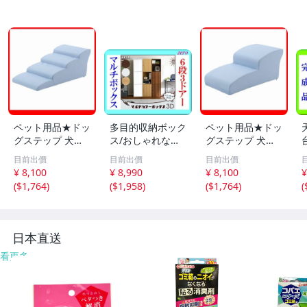
ペット用品★ドッ
多目的収納ボック
ペット用品★ドッ
グステップ 犬用
ス/おしゃれなマ
グステップ 犬用
階段4段タイプ/胴
ルチカラーボック
階段2段タイプ/小
目前出價
目前出價
目前出價
長 短足 超小型犬
ス 6段3枚扉/キャ
型 中型犬用 豆柴
¥ 8,100
¥ 8,990
¥ 8,100
¥
用 ミニチュアダ
ビネット 飾り棚
他/ソファ ベッド
(
$1,764
)
(
$1,958
)
(
$1,764
)
(
ックスフンド 他/
本棚 テレビ台 食
の上り下り/日本
ソファ の上り下
器棚/ダークブラ
製 PVCレザー 完
に/ライトブルー/
ウン/新品 即決/a
成品/ライトブル
a4
3
ー/a4
日本直送
看更多