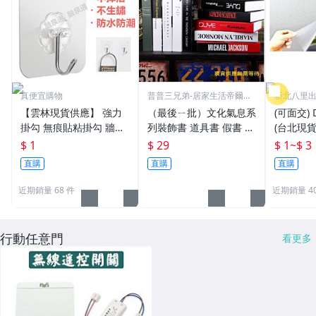
真便宜購物
普普三兄弟-居家生活帝爾金
新北八里出
系列
境)
【雲林現貨供應】 強力
（最後ㄧ批）文化氣息系
(可面交) 
掛勾 無痕貼粘掛勾 牆壁
列裝飾書 道具書 假書 樣
(台北現貨
廚房浴室各種場所
品書 仿真書 樣品屋 展示
貼 無膠
$ 1
$ 29
$ 1
~
$ 3
場 室內設計裝潢原文叢
紙 用於 
直購
直購
直購
書系列-下標前請先洽詢
大廳 窗戶
近期銷量 68 件
近期銷量 40
行動任意門
看更多