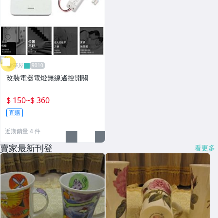
雁渟屋
改裝電器電燈無線遙控開關
$ 150
~
$ 360
直購
近期銷量 4 件
賣家最新刊登
看更多