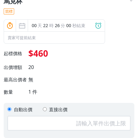
馬克杯
競標
00
天
22
時
25
分
59
秒結束
賣家可提前結束
$460
起標價格
20
出價增額
無
最高出價者
1
件
數量
自動出價
直接出價