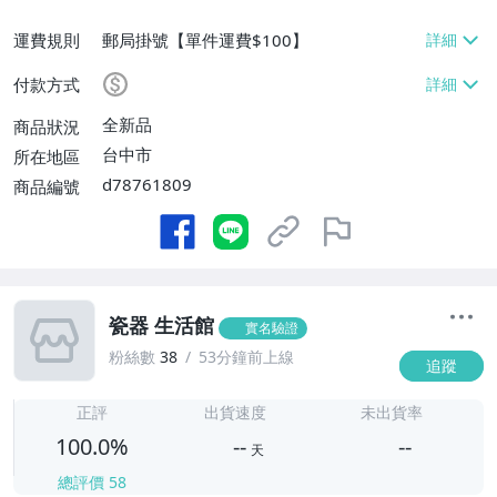
運費規則
郵局掛號【單件運費$100】
付款方式
全新品
商品狀況
台中市
所在地區
d78761809
商品編號
瓷器 生活館
實名驗證
粉絲數
38
53分鐘前上線
追蹤
-
-
正評
出貨速度
未出貨率
100.0%
--
--
天
總評價
58