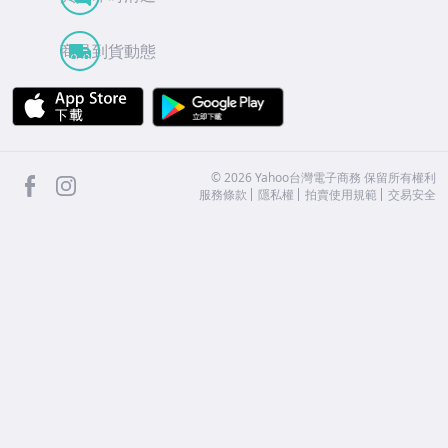
商品到貨動態
APP Store
Google Play
facebook
Instagram
©
2026
Yahoo台灣電子商務 保留所有權利
服務條款
隱私權
拍賣使用規範
交易安全