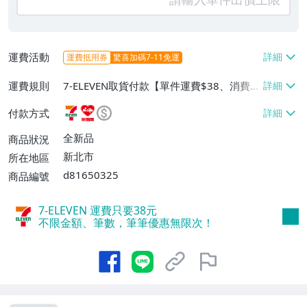
運費活動
運費抵用券
驚喜加碼7-11免運
運費規則
7-ELEVEN取貨付款【單件運費$38、消費滿
$2000免運費】、萊爾富取貨付款【單件運
付款方式
費$60、消費滿$2000免運費】、面交/自
取/不寄送【免運費】、郵局掛號【單件運
全新品
商品狀況
費$80、消費滿$2000免運費】
新北市
所在地區
d81650325
商品編號
7-ELEVEN 運費只要
38
元
不限金額、筆數，筆筆優惠無限次！