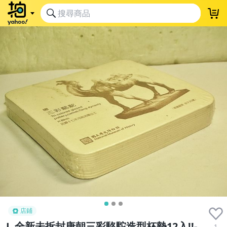
店鋪
L.全新未拆封唐朝三彩駱駝造型杯墊12入!!-
1