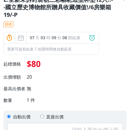
-國立歷史博物館所贈具收藏價值!/6房樂箱
19/-P
競標
07
天
03
時
09
分
07
秒結束
/
賣家可提前結束
拍賣時間會自動延長
$80
起標價格
20
出價增額
無
最高出價者
1
件
數量
自動出價
直接出價