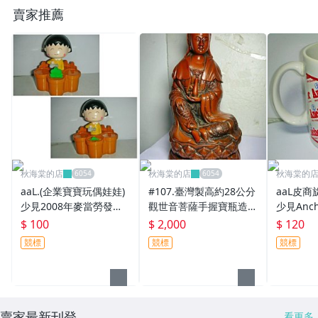
賣家推薦
秋海棠的店
秋海棠的店
秋海棠的
aaL.(企業寶寶玩偶娃娃)
#107.臺灣製高約28公分
aaL皮商
少見2008年麥當勞發行
觀世音菩薩手握寶瓶造型
少見Anc
櫻桃小丸子種花樂!!--按
藝術品!!---版權所有值得
杯!/黑箱3
$ 100
$ 2,000
$ 120
下花再按下公仔花為升
收藏!!(6房)-P
競標
競標
競標
起!/6房樂箱67/-
賣家最新刊登
看更多