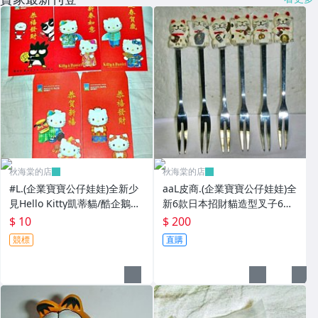
秋海棠的店
秋海棠的店
#L.(企業寶寶公仔娃娃)全新少
aaL皮商.(企業寶寶公仔娃娃)全
見Hello Kitty凱蒂貓/酷企鵝造
新6款日本招財貓造型叉子6
型紅包袋5個一套誠泰銀行所
入!!--造型都不一樣值得收藏!!/
$ 10
$ 200
贈!
大4/-P
競標
直購