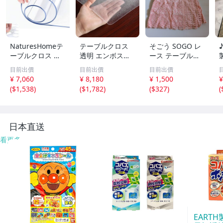
NaturesHomeテ
テーブルクロス
そごう SOGO レ
ーブルクロス 透
透明 エンボス加
ース テーブルセ
明 ， デスクマッ
工80*150cm 厚
ンター テーブル
目前出價
目前出價
目前出價
ト，防水，耐油，
さ 2mm デスクマ
ランナー ピンク
¥ 7,060
¥ 8,180
¥ 1,500
¥
厚手，テーブルク
ット 防水・防
約40×134cm 百
(
$1,538
)
(
$1,782
)
(
$327
)
(
ロスビニール，1.
汚・耐摩耗・耐キ
貨店購入品 イン
0mm 1.5mm★m
ズ テーブルクロ
テリア
ス シ★m
日本直送
看更多
EART