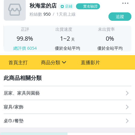
秋海棠的店
店鋪
實名驗證
粉絲數
950
1天前上線
追蹤
1
正評
出貨速度
未出貨率
99.8%
1~2
0%
天
總評價
6054
優於全站平均
優於全站平均
首頁主打
商品分類
直播影片
sign
2
其它
居家、家具與園藝
寢具/家飾
桌巾/餐墊