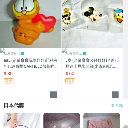
秋海棠的店
秋海棠的店
aaL.(企業寶寶玩偶娃娃)已稍有
L皮.(企業寶寶公仔娃娃)全新少
年代迷你型GARFIELD加菲貓
見迪士尼米老鼠(米奇)/唐老鴨/
拿紅色心型造型公仔!--保存良
高飛狗造型紀念章/勳章/徽章!
$ 80
$ 60
好值得收藏!/6房樂箱1
競標
競標
日本代購
看全部