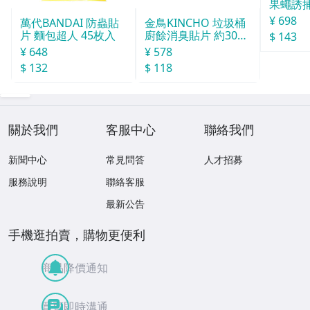
果蠅誘捕
¥ 698
萬代BANDAI 防蟲貼
金鳥KINCHO 垃圾桶
片 麵包超人 45枚入
廚餘消臭貼片 約30天
$ 143
分
¥ 648
¥ 578
$ 132
$ 118
關於我們
客服中心
聯絡我們
新聞中心
常見問答
人才招募
服務說明
聯絡客服
最新公告
手機逛拍賣，購物更便利
商品降價通知
買賣即時溝通