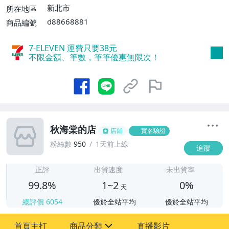
新北市
所在地區
d88668881
商品編號
7-ELEVEN 運費只要
38
元
不限金額、筆數，筆筆優惠無限次！
秋海棠的店
店鋪
實名驗證
粉絲數
950
1天前上線
追蹤
1
正評
出貨速度
未出貨率
99.8%
1~2
0%
天
總評價
6054
優於全站平均
優於全站平均
首頁主打
商品分類
直播影片