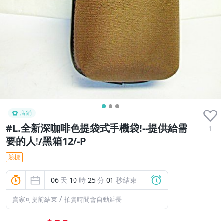
店鋪
#L.全新深咖啡色提袋式手機袋!--提供給需
1
要的人!/黑箱12/-P
競標
06
天
10
時
25
分
00
秒結束
/
賣家可提前結束
拍賣時間會自動延長