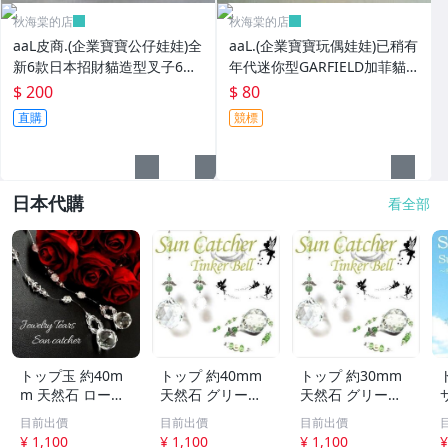
秋海棠的店
秋海棠的店
aaL皮商.(企業寶寶公仔娃娃)全
aaL.(企業寶寶玩偶娃娃)已稍有
新6款日本招財貓造型叉子6
年代迷你型GARFIELD加菲貓
入!!--造型都不一樣值得收藏!!/
拿紅色心型造型公仔!--保存良
$ 200
$ 80
大4/-P
好值得收藏!/6房樂箱1
直購
競標
日本代購
看全部
トップ玉 約40m
トップ 約40mm
トップ 約30mm
m 天然石 ローズ
天然石 グリーン
天然石 グリーン
ジュエリー Tears
アベンチュリン T
アベンチュリン T
目前出價
目前出價
目前出價
サンキャッチャー
inker Bell 妖精の
inker Bell 妖精の
¥ 1,100
¥ 1,100
¥ 1,100
¥