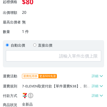
$80
起標價格
20
出價增額
無
最高出價者
1
件
數量
自動出價
直接出價
運費活動
運費抵用券
驚喜$99免運
運費規則
7-ELEVEN取貨付款【單件運費$38】、郵局
掛號【單件運費$60】、面交/自取/不寄送
付款方式
【免運費】
全新品
商品狀況