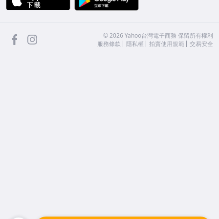
facebook
Instagram
©
2026
Yahoo台灣電子商務 保留所有權利
服務條款
隱私權
拍賣使用規範
交易安全