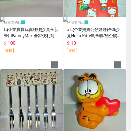
秋海棠的店
秋海棠的店
L.(企業寶寶玩偶娃娃)少見全新
#L.(企業寶寶公仔娃娃)全新少
未用FamilyMart全家便利商店
見Hello Kitty凱蒂貓/酷企鵝造
鐵質筆盒!--值得擁有!
型紅包袋5個一套誠泰銀行所
$ 100
$ 10
贈!
競標
競標