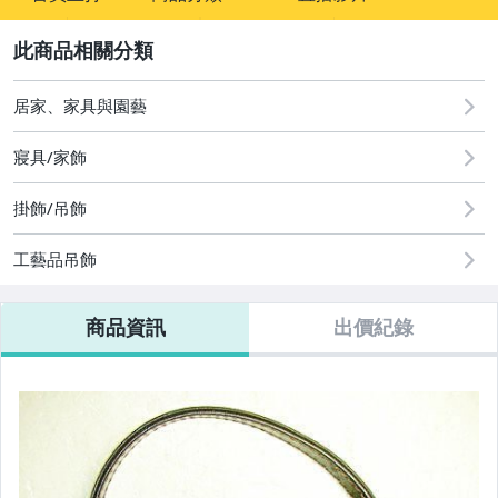
sign
2
其它
居家、家具與園藝
寢具/家飾
掛飾/吊飾
工藝品吊飾
商品資訊
出價紀錄