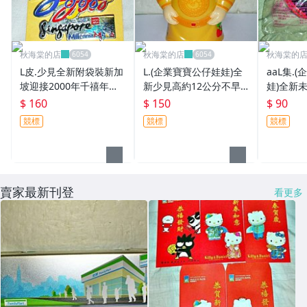
秋海棠的店
秋海棠的店
秋海棠的
L皮.少見全新附袋裝新加
L.(企業寶寶公仔娃娃)全
aaL集.
坡迎接2000年千禧年紀
新少見高約12公分不早
娃)全新未
念別針(勳章/紀念章/徽
朝公仔!--值得收藏!/黑箱
當勞發行
$ 160
$ 150
$ 90
章)!!--值得收藏!/%/-P
4/-P
呼拉圈公仔
競標
競標
競標
賣家最新刊登
看更多