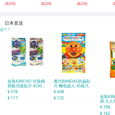
パワーストーン
サンキャッチャー
サンキャッチャー
(
$229
)
(
$229
)
(
$229
)
(
アクセサリー イ
パワーストーン
パワーストーン
ンテリア SN1-19
アクセサリー イ
アクセサリー イ
-6
ンテリア SN1-13
ンテリア SN1-13
S
-3
-2
日本直送
看更多
金鳥KINCHO 垃圾桶
萬代BANDAI 防蟲貼
廚餘消臭貼片 約30天
片 麵包超人 45枚入
分
¥ 578
¥ 648
金鳥KI
$ 117
$ 132
環 大人
¥ 798
$ 162