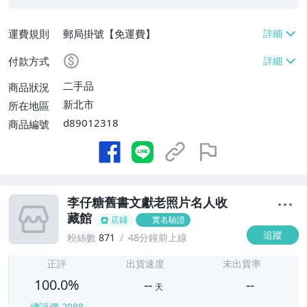
運費規則
郵局掛號【免運費】
付款方式
二手品
商品狀況
新北市
所在地區
d89012318
商品編號
李仔糖舊書文獻老照片名人收
藏館
店鋪
實名驗證
追蹤
粉絲數
871
48分鐘前上線
-
-
正評
出貨速度
未出貨率
100.0%
--
--
天
總評價
2088