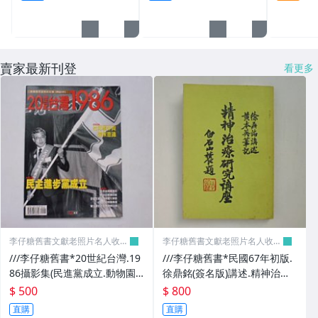
其它
賣家最新刊登
看更多
李仔糖舊書文獻老照片名人收藏
李仔糖舊書文獻老照片名人收藏
館
館
///李仔糖舊書*20世紀台灣.19
///李仔糖舊書*民國67年初版.
86攝影集(民進黨成立.動物園
徐鼎銘(簽名版)講述.精神治療
喬遷)(k507)
研究獎座(精神催眠等)(k372)
$ 500
$ 800
直購
直購