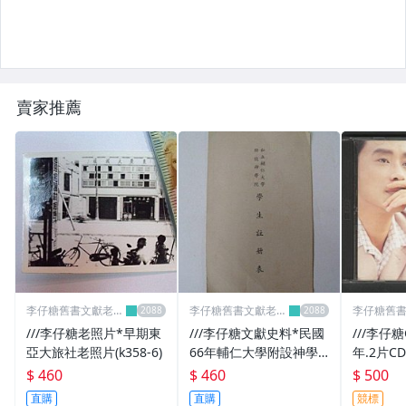
紀念品
全新CD唱片
LP全新黑膠
賣家推薦
懷舊廣告
明星照片
明星錄
懷舊童玩
二手DVD/VCD
寫真集
李仔糖舊書文獻老照
李仔糖舊書文獻老照
李仔糖舊
片名人收藏館
片名人收藏館
片名人收
///李仔糖老照片*早期東
///李仔糖文獻史料*民國
///李仔糖
紙鈔
亞大旅社老照片(k358-6)
66年輔仁大學附設神學
年.2片C
院外國學生註冊表(s682-
輯.再會
$ 460
$ 460
$ 500
攝影集
5)
人.二手CD
直購
直購
競標