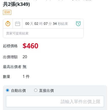
共2張(k349)
競標
00
天
02
時
07
分
33
秒結束
賣家可提前結束
$460
起標價格
20
出價增額
無
最高出價者
1
件
數量
自動出價
直接出價