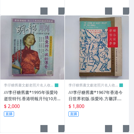
李仔糖舊書文獻老照片名人收藏
李仔糖舊書文獻老照片名人收藏
館
館
///李仔糖舊書*1995年張愛玲
///李仔糖舊書*1967年香港今
逝世特刊.香港明報月刊(10月
日世界初版.張愛玲.方馨譯.睡
號)(k323)
谷故事.李伯大夢(k338)
$ 2,000
$ 1,800
直購
直購