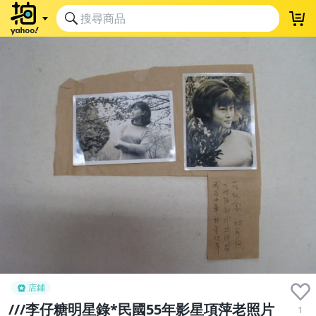
店鋪
///李仔糖明星錄*民國55年影星項萍老照片
1