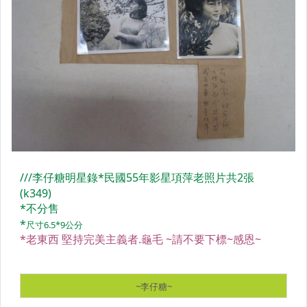
電影
中醫舊書
郵戳
畫冊
明星雜誌
明信片
明星彩頁廣告
二手CD唱片
LP黑膠唱片
懷舊漫畫
地圖