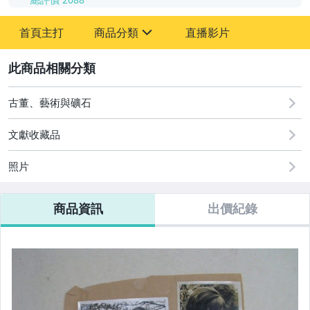
-
首頁主打
商品分類
直播影片
-
sign
2
古董、藝術與礦石
文獻收藏品
舊書
照片
文獻史料
老照片
商品資訊
出價紀錄
郵票
名人書信
徽章