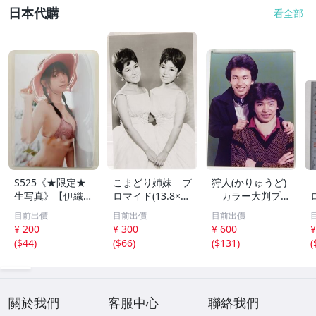
日本代購
看全部
S525《★限定★
こまどり姉妹 プ
狩人(かりゅうど)
生写真》【伊織も
ロマイド(13.8×8.
カラー大判プロ
え】ビッグコミッ
5cm) 1枚●bn.4
マイド(18×13cm)
目前出價
目前出價
目前出價
クスピリッツ 202
6
1枚●bn.48
¥ 200
¥ 300
¥ 600
¥
6年8月3日号 ★セ
(
$44
)
(
$66
)
(
$131
)
(
ブンネット限定特
典★ ☆送料一律
☆
關於我們
客服中心
聯絡我們