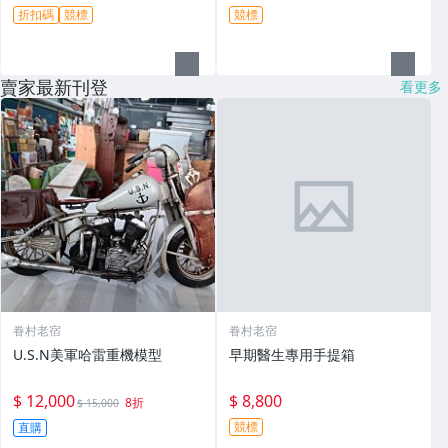
折扣碼
競標
競標
賣家最新刊登
看更多
眷村老宿
眷村老宿
U.S.N美軍哈雷重機模型
早期醫生專用手提箱
$ 12,000
$ 8,800
8折
$ 15,000
競標
直購