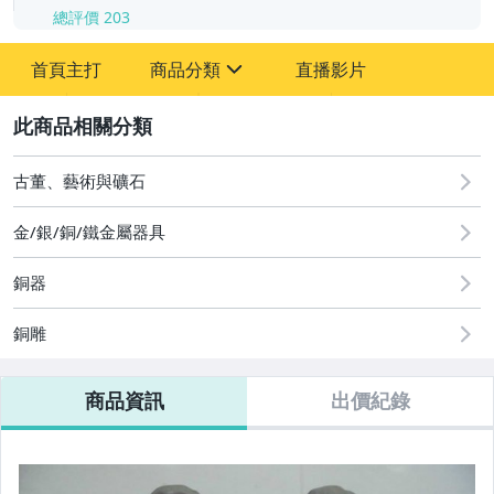
總評價
203
-
首頁主打
商品分類
直播影片
-
sign
2
古董、藝術與礦石
圖書/影音/文具
古董、藝術與礦石
金/銀/銅/鐵金屬器具
手機、配件與通訊
銅器
相機、攝影與周邊
銅雕
運動、戶外與休閒
商品資訊
出價紀錄
居家、家具與園藝
玩具、模型與公仔