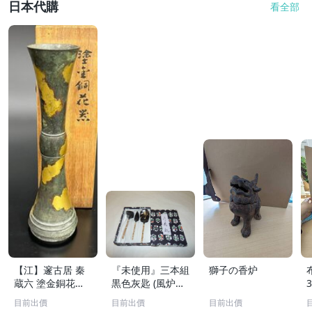
日本代購
看全部
【江】邃古居 秦
『未使用』三本組
獅子の香炉
蔵六 塗金銅花器
黒色灰匙 (風炉用)
直径約9cm×高さ
化粧箱
目前出價
目前出價
目前出價
30cm 在銘 共箱