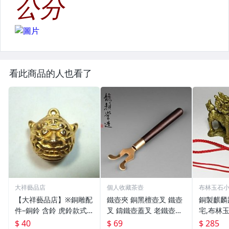
看此商品的人也看了
大祥藝品店
個人收藏茶壺
布林玉石
【大祥藝品店】※銅雕配
鐵壺夾 銅黑檀壺叉 鐵壺
銅製麒麟
件–銅鈴 含鈴 虎鈴款式
叉 鑄鐵壺蓋叉 老鐵壺夾
宅,布林玉
吊飾 銅製
子配件 生鐵壺器 老鐵壺
6，贈中
$ 40
$ 69
$ 285