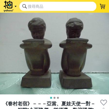
《眷村老宿》－－－亞當、夏娃天使一對－
0