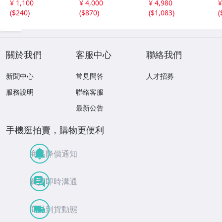
¥ 1,100
¥ 4,000
¥ 4,980
¥
古美術品(華道具
(
$240
)
(
$870
)
(
$1,083
)
(
花生花瓶花生飾
壺)BXZ2737 LTah
kp CTqxaf
關於我們
客服中心
聯絡我們
新聞中心
常見問答
人才招募
服務說明
聯絡客服
最新公告
手機逛拍賣，購物更便利
商品降價通知
買賣即時溝通
商品到貨動態