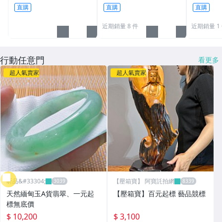
器
五帝錢吊
直購
直購
直購
近期銷量 8 件
近期銷量 1
行動任意門
看更多
超人氣賣家
超人氣賣家
昕品&#33304;
【壓箱寶】 阿寶託拍網
天然緬甸玉A貨翡翠、一元起
【壓箱寶】百元起標 藝品競標
標無底價
$ 10,200
$ 3,100