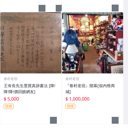
眷村老宿
眷村老宿
王有長先生墨寶真跡書法 [降!
『眷村老宿』開幕[假內惟商
降!降!價回饋網友]
城]
$ 5,000
$ 1,000,000
競標
競標