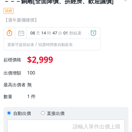
－－－銅雕[全面降價、拼經濟、歡迎議價]
競標
【週年慶攔腰價】
08
天
14
時
47
分
01
秒結束
/
賣家可提前結束
拍賣時間會自動延長
$2,999
起標價格
100
出價增額
無
最高出價者
1
件
數量
自動出價
直接出價