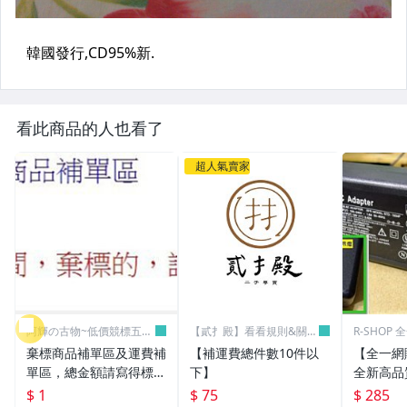
看此商品的人也看了
超人氣賣家
阿輝の古物~低價競標五六
【貳扌殿】看看規則&關於
R-SHOP
日結標
我
棄標商品補單區及運費補
【補運費總件數10件以
【全一網
單區，總金額請寫得標商
下】
全新高品質
品金額，運費請寫棄標商
筆電 變壓器
$ 1
$ 75
$ 285