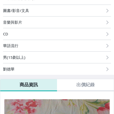
2
居家、家具與園藝
圖書/影音/文具
玩具、模型與公仔
音樂與影片
偶像、球員卡與郵幣
CD
男性精品與服飾
華語流行
美容保養與彩妝
男(15劃以上)
女包精品與女鞋
劉德華
運動、戶外與休閒
商品資訊
出價紀錄