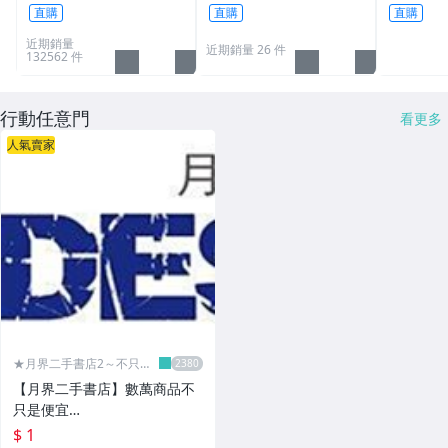
品原設定之運費
3.16A通用
直購
直購
直購
L30 N10
近期銷量
近期銷量 26 件
132562 件
行動任意門
看更多
人氣賣家
★月界二手書店2～不只是
便宜...★
【月界二手書店】數萬商品不
只是便宜…
$ 1