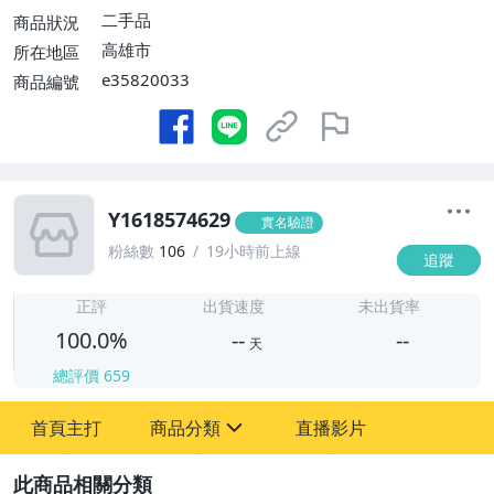
二手品
商品狀況
高雄市
所在地區
e35820033
商品編號
Y1618574629
實名驗證
粉絲數
106
19小時前上線
追蹤
-
-
正評
出貨速度
未出貨率
100.0%
--
--
天
總評價
659
-
首頁主打
商品分類
直播影片
-
sign
圖書/影音/文具