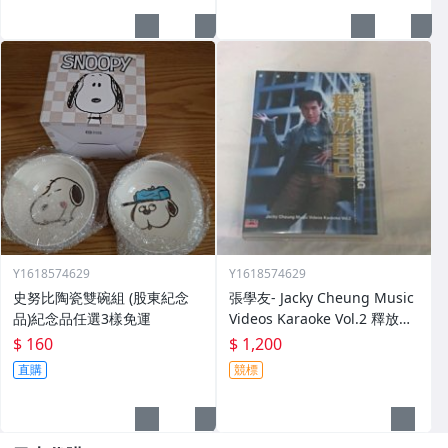
Y1618574629
Y1618574629
史努比陶瓷雙碗組 (股東紀念
張學友- Jacky Cheung Music
品)紀念品任選3樣免運
Videos Karaoke Vol.2 釋放自
己DVD
$ 160
$ 1,200
直購
競標