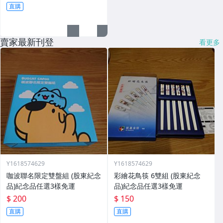
直購
賣家最新刊登
看更多
Y1618574629
Y1618574629
咖波聯名限定雙盤組 (股東紀念
彩繪花鳥筷 6雙組 (股東紀念
品)紀念品任選3樣免運
品)紀念品任選3樣免運
$ 200
$ 150
直購
直購