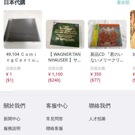
日本代購
看全部
49.104 Ｃｏｍｉ
【 WAGNER:TAN
新品CD 『君のい
ｎｇＣｅｎｔｕｒ
NHAUSER 】サ
ないメリークリス
／ベストオブカミ
ー・ゲオルグ・シ
マス』 作詞/作
目前出價
目前出價
目前出價
ングセンチ 08
ョルティ CD ウィ
曲/歌 深見東
¥ 1
¥ 1,100
¥ 350
¥
ーン・フィルハー
州 ワールドメイ
(
$1
)
(
$240
)
(
$77
)
(
モニー管弦楽団
ト たちばな出版
關於我們
客服中心
聯絡我們
新聞中心
常見問答
人才招募
服務說明
聯絡客服