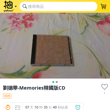
劉德華-Memories韓國版CD
1
競標
07
天
10
時
35
分
49
秒結束