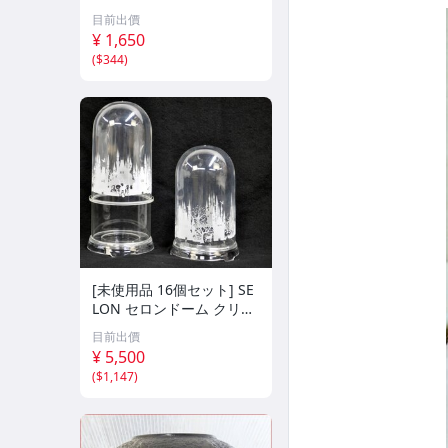
6 高さ24cm
目前出價
¥ 1,650
(
$344
)
[未使用品 16個セット] SE
LON セロンドーム クリア
ー 120L プリント アダプ
目前出價
ター付 フラワーアレンジ
¥ 5,500
デコレート フィギュア 高
(
$1,147
)
さ約21/28cm