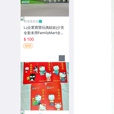
秋海棠的店
L.(企業寶寶玩偶娃娃)少見
全新未用FamilyMart全家
便利商店鐵質筆盒!--值得
$ 100
擁有!
競標