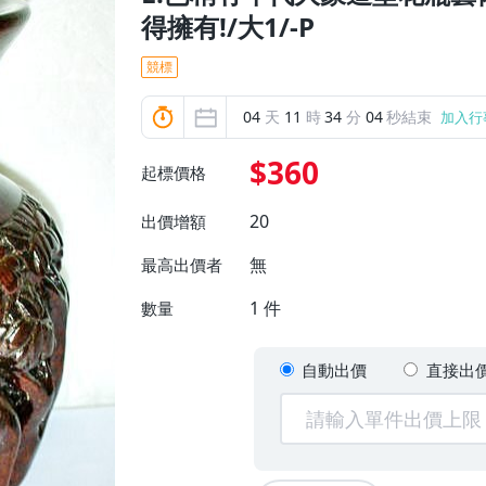
得擁有!/大1/-P
競標
04
天
11
時
34
分
02
秒結束
加入行
$360
起標價格
20
出價增額
無
最高出價者
1
件
數量
自動出價
直接出