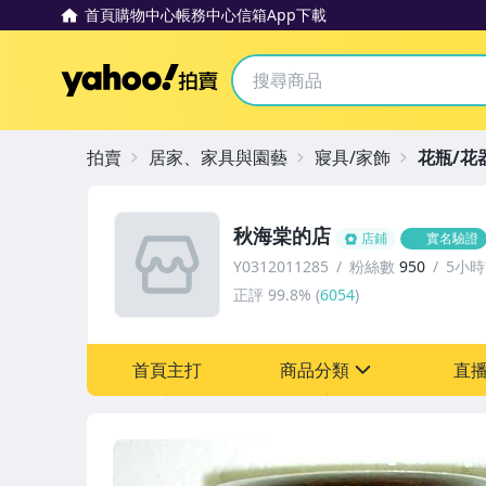
首頁
購物中心
帳務中心
信箱
App下載
Yahoo拍賣
拍賣
居家、家具與園藝
寢具/家飾
花瓶/花
秋海棠的店
店鋪
實名驗證
Y0312011285
粉絲數
950
5小
正評
99.8%
(
6054
)
首頁主打
商品分類
直
sign
其它