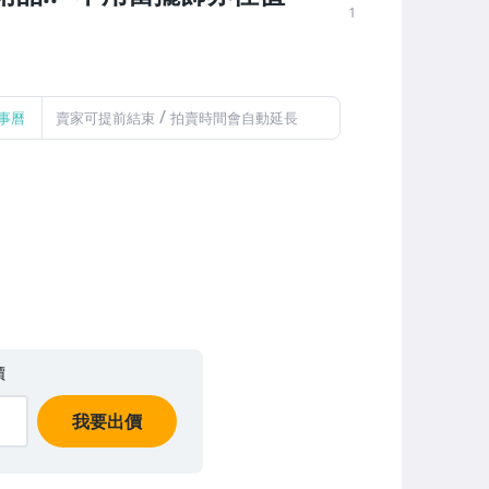
1
/
事曆
賣家可提前結束
拍賣時間會自動延長
價
我要出價