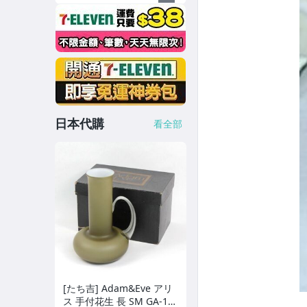
日本代購
看全部
[たち吉] Adam&Eve アリ
ス 手付花生 長 SM GA-10