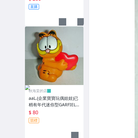
得收藏!!/大4/-P
直購
秋海棠的店
aaL.(企業寶寶玩偶娃娃)已
稍有年代迷你型GARFIELD
加菲貓拿紅色心型造型公
$ 80
仔!--保存良好值得收藏!/6
競標
房樂箱1