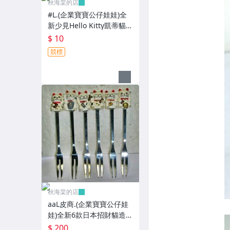
秋海棠的店
#L.(企業寶寶公仔娃娃)全
新少見Hello Kitty凱蒂貓/
酷企鵝造型紅包袋5個一套
$ 10
誠泰銀行所贈!
競標
秋海棠的店
aaL皮商.(企業寶寶公仔娃
娃)全新6款日本招財貓造型
叉子6入!!--造型都不一樣值
$ 200