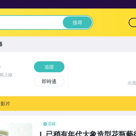
搜尋
器
追蹤
時前上線
即時通
出
播影片
店鋪
L.已稍有年代大象造型花瓶藝術