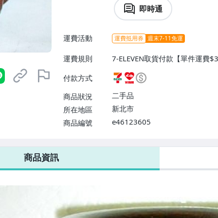
即時通
運費活動
運費抵用券
週末7-11免運
運費規則
7-ELEVEN取貨付款【單件運費
貨付款【單件運費$60、消費滿$
付款方式
運費】、郵局掛號【單件運費$80
二手品
商品狀況
新北市
所在地區
e46123605
商品編號
7-ELEVEN 運費只要
38
元
不限金額、筆數，筆筆優惠無限次！
商品資訊