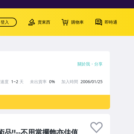
登入
賣東西
購物車
即時通
關於我
分享
貨速度
1~2
天
未出貨率
0%
加入時間
2006/01/25
品!!--不用當擺飾亦佳值