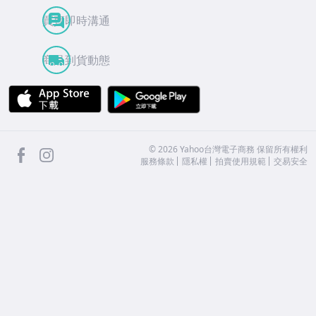
買賣即時溝通
商品到貨動態
APP Store
Google Play
facebook
Instagram
©
2026
Yahoo台灣電子商務 保留所有權利
服務條款
隱私權
拍賣使用規範
交易安全