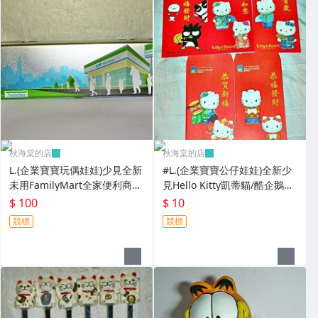
秋海棠的店
秋海棠的店
L.(企業寶寶玩偶娃娃)少見全新
#L.(企業寶寶公仔娃娃)全新少
未用FamilyMart全家便利商店
見Hello Kitty凱蒂貓/酷企鵝造
鐵質筆盒!--值得擁有!
型紅包袋5個一套誠泰銀行所
$ 100
$ 10
贈!
競標
競標