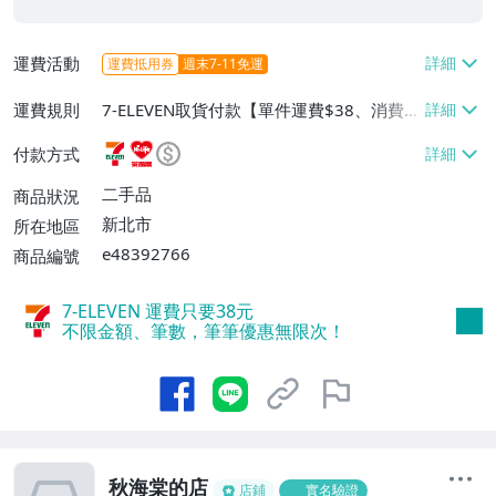
運費活動
運費抵用券
週末7-11免運
運費規則
7-ELEVEN取貨付款【單件運費$38、消費滿
$2000免運費】、萊爾富取貨付款【單件運
付款方式
費$60、消費滿$2000免運費】、面交/自
取/不寄送【免運費】、郵局掛號【單件運
二手品
商品狀況
費$80、消費滿$2000免運費】
新北市
所在地區
e48392766
商品編號
7-ELEVEN 運費只要
38
元
不限金額、筆數，筆筆優惠無限次！
秋海棠的店
店鋪
實名驗證