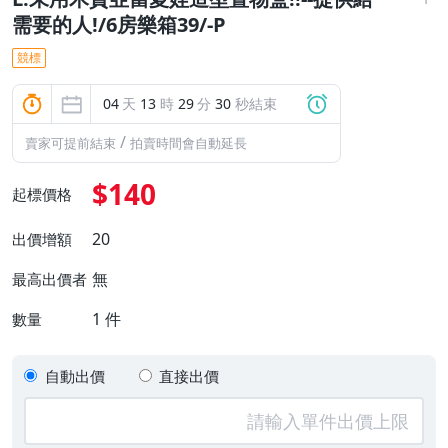
需要的人!/6房樂箱39/-P
競標
04
天
13
時
29
分
29
秒結束
/
賣家可提前結束
拍賣時間會自動延長
$140
起標價格
20
出價增額
無
最高出價者
1
件
數量
自動出價
直接出價