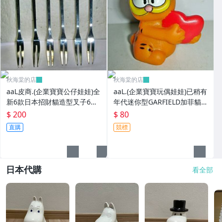
秋海棠的店
秋海棠的店
aaL皮商.(企業寶寶公仔娃娃)全
aaL.(企業寶寶玩偶娃娃)已稍有
新6款日本招財貓造型叉子6
年代迷你型GARFIELD加菲貓
入!!--造型都不一樣值得收藏!!/
拿紅色心型造型公仔!--保存良
$ 200
$ 80
大4/-P
好值得收藏!/6房樂箱1
直購
競標
日本代購
看全部