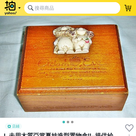
店鋪
L.未用木質亞當夏娃造型置物盒!!--提供給
1