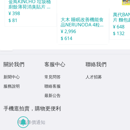
金鳥KINCHO 垃圾桶
廚餘薄荷消臭貼片 約
30天分
¥ 398
萬代BA
大木 睡眠改善機能食
片 麵包
$ 81
品NERUNODA 4粒22
¥ 648
袋
¥ 2,996
$ 132
$ 614
關於我們
客服中心
聯絡我們
新聞中心
常見問答
人才招募
服務說明
聯絡客服
最新公告
手機逛拍賣，購物更便利
商品降價通知