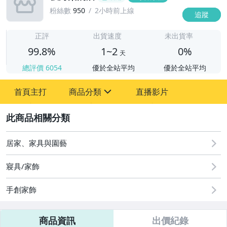
粉絲數
950
2小時前上線
追蹤
1
正評
出貨速度
未出貨率
99.8%
1~2
0%
天
總評價
6054
優於全站平均
優於全站平均
首頁主打
商品分類
直播影片
sign
2
其它
居家、家具與園藝
寢具/家飾
手創家飾
商品資訊
出價紀錄