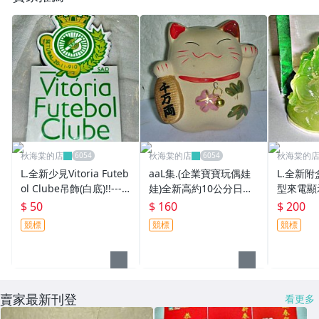
秋海棠的店
秋海棠的店
秋海棠的
L.全新少見Vitoria Futeb
aaL集.(企業寶寶玩偶娃
L.全新
ol Clube吊飾(白底)!!---
娃)全新高約10公分日本
型來電顯示
值得收藏!/@@@/-P
千万兩鈴鐺招財貓寶寶!--
需要的人!/
$ 50
$ 160
$ 200
值得收藏!!/6房樂箱135/-
競標
競標
競標
P
賣家最新刊登
看更多