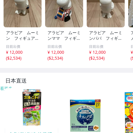
アラビア ムーミ
アラビア ムーミ
アラビア ムーミ
ン フィギュア
ンママ フィギュ
ンパパ フィギュ
フィギュリン
ア フィギュリン
リン フィギュア
目前出價
目前出價
目前出價
¥ 12,000
¥ 12,000
¥ 12,000
¥
(
$2,534
)
(
$2,534
)
(
$2,534
)
(
日本直送
看更多