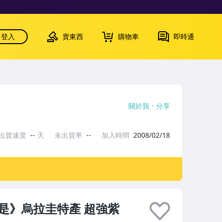
登入
賣東西
購物車
即時通
關於我
分享
出貨速度
--
天
未出貨率
--
加入時間
2008/02/18
是》烏拉圭特產 超強紫