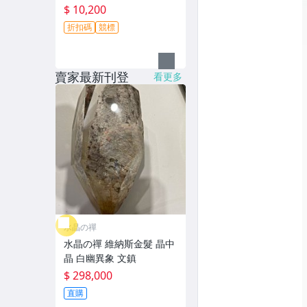
$ 10,200
折扣碼
競標
賣家最新刊登
看更多
水晶の禪
水晶の禪 維納斯金髮 晶中
晶 白幽異象 文鎮
$ 298,000
直購