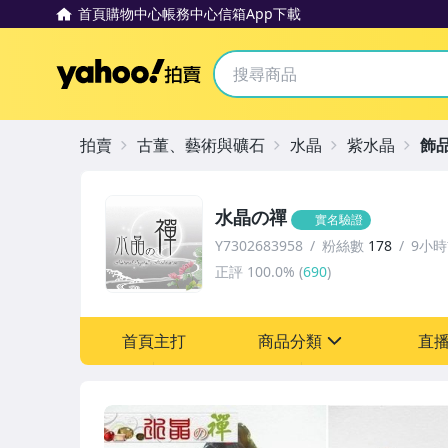
首頁
購物中心
帳務中心
信箱
App下載
Yahoo拍賣
拍賣
古董、藝術與礦石
水晶
紫水晶
飾
水晶の禪
實名驗證
Y7302683958
粉絲數
178
9小
正評
100.0%
(
690
)
首頁主打
商品分類
直
sign
古董、藝術與礦石