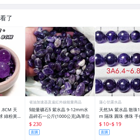
看了
省油加速器及遠紅外線能量商品
蓮心甘露水晶
8CM 天
§能量礦石§ 紫水晶 9-12mm水
天然3A 紫水晶 散珠1顆
球 綠粉黃
晶碎石一公斤(1000公克)為單位
m 隔珠 圓珠 佛珠 
.18NPU
$ 230
$ 10
~
$ 19
直購
直購