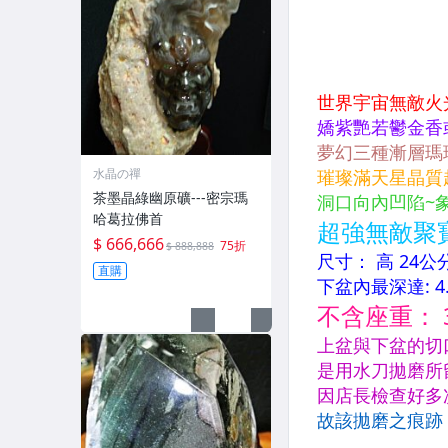
水晶の禪
茶墨晶綠幽原礦---密宗瑪
哈葛拉佛首
$ 666,666
75折
$ 888,888
直購