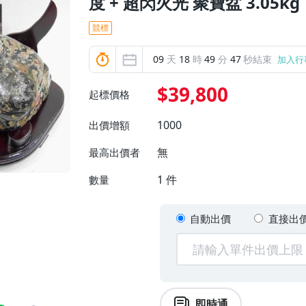
度 + 超閃火光 聚寶盆 3.05kg
競標
09
天
18
時
49
分
46
秒結束
加入行
$39,800
起標價格
1000
出價增額
無
最高出價者
1
件
數量
自動出價
直接出
即時通