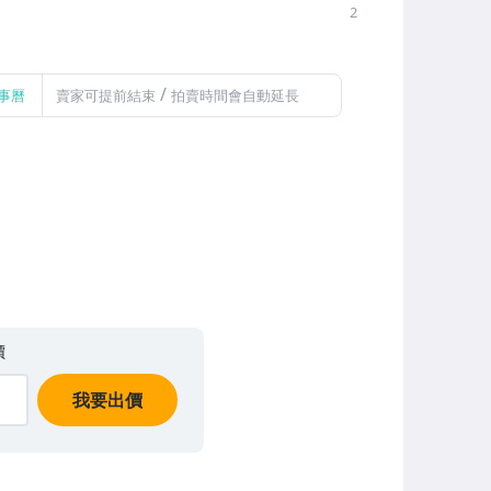
2
/
事曆
賣家可提前結束
拍賣時間會自動延長
價
我要出價