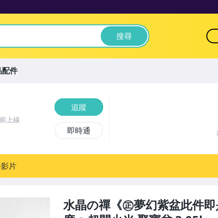
搜尋
品配件
追蹤
時前上線
即時通
播影片
水晶の禪《㊣夢幻紫盆此件即