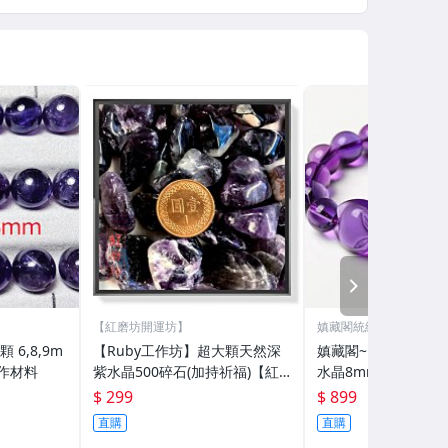
NEXT
【紅磨坊開運坊】
嫃藏閣統編41256342
 6,8,9m
【Ruby工作坊】超大顆天然深
嫃藏閣~已開光開運轉
手作材料
紫水晶500碎石(加持祈福)【紅
水晶8mm圓珠 狐狸
磨坊】NO.1NPU
財/旺人緣/防小三爛
$ 299
$ 899
慧加強記憶力 附開
直購
直購