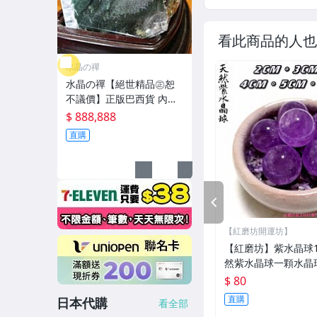
看此商品的人也
水晶の禪
水晶の禪【絕世精品㊣恕
不議價】正版巴西貨 內包
千層金字塔 金沙綠幽.粉幽
$ 888,888
骨幹水晶
直購
PREV
【紅磨坊開運坊】
【紅磨坊】紫水晶球1.
然紫水晶球一顆水晶
白黑紫粉紅 五行球 NO
$ 80
直購
日本代購
看全部