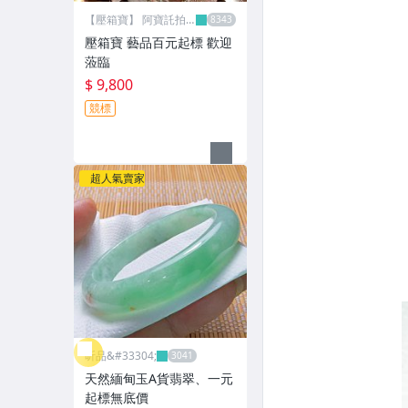
【壓箱寶】 阿寶託拍
網
壓箱寶 藝品百元起標 歡迎
蒞臨
$ 9,800
競標
超人氣賣家
昕品&#33304;
天然緬甸玉A貨翡翠、一元
起標無底價