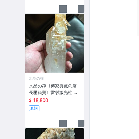
水晶の禪
水晶の禪《傳家典藏㊣店
長壓箱寶》雷射激光柱 柱
峰疊迭 能量不絕《大自然
$ 18,800
金剛杵》
直購