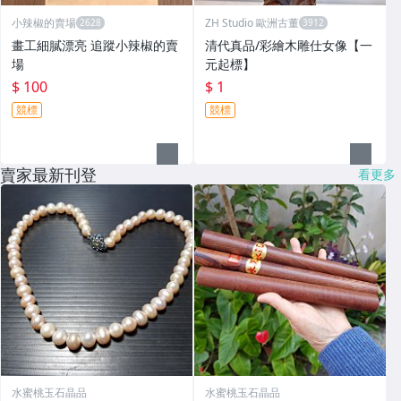
小辣椒的賣場
ZH Studio 歐洲古董
畫工細膩漂亮 追蹤小辣椒的賣
清代真品/彩繪木雕仕女像【一
場
元起標】
$ 100
$ 1
競標
競標
賣家最新刊登
看更多
水蜜桃玉石晶品
水蜜桃玉石晶品