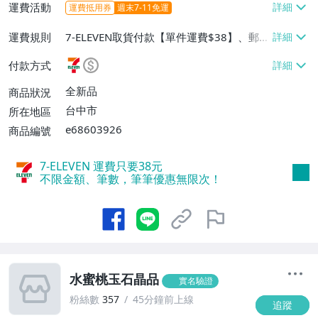
運費活動
運費抵用券
週末7-11免運
運費規則
7-ELEVEN取貨付款【單件運費$38】、郵局
掛號【單件運費$50】
付款方式
全新品
商品狀況
台中市
所在地區
e68603926
商品編號
7-ELEVEN 運費只要
38
元
不限金額、筆數，筆筆優惠無限次！
水蜜桃玉石晶品
實名驗證
粉絲數
357
45分鐘前上線
追蹤