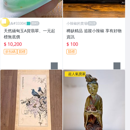
昕品&#33304;
小辣椒的賣場
天然緬甸玉A貨翡翠、一元起
稀缺精品 追蹤小辣椒 享有好物
標無底價
資訊
$ 10,200
$ 100
折扣碼
競標
競標
超人氣賣家