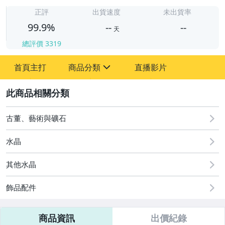
-
-
正評
出貨速度
未出貨率
99.9%
--
--
天
總評價
3319
-
首頁主打
商品分類
直播影片
-
sign
圖書/影音/文具
2
古董、藝術與礦石
古董、藝術與礦石
女裝與服飾配件
水晶
手錶與飾品配件
其他水晶
美食與地方特產
飾品配件
運動、戶外與休閒
商品資訊
出價紀錄