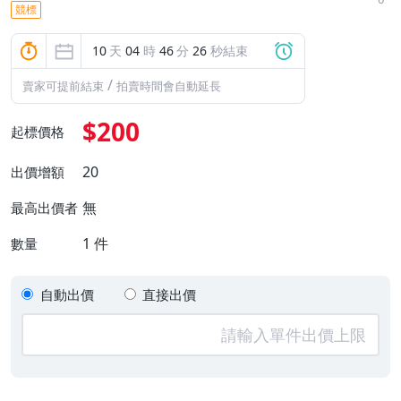
競標
10
天
04
時
46
分
25
秒結束
/
賣家可提前結束
拍賣時間會自動延長
$200
起標價格
20
出價增額
無
最高出價者
1
件
數量
自動出價
直接出價