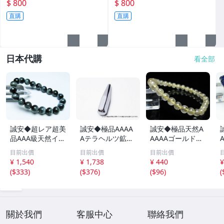
$ 800
$ 800
直購
直購
日本代購
看全部
誠安◆超レア超美
誠安◆極品AAAA
誠安◆極品天然A
品AAA級天然イー
Aテラヘルツ鉱石
AAAAゴールドタ
グルアイブレスレ
マッサージ棒サイ
イチンルチルブレ
目前出價
目前出價
目前出價
ット 10mm [T15
ズ：小[T557-215
スレット 6mm [T
m
¥ 1,540
¥ 1,738
¥ 440
¥
6-6923]
1]
171-7937]
(
$333
)
(
$376
)
(
$96
)
(
關於我們
客服中心
聯絡我們