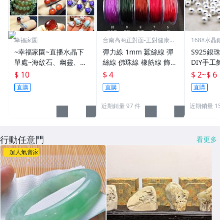
幸福家園
台南高商正對面-正對健康路
1688水
校門
~幸福家園~直播水晶下
彈力線 1mm 蠶絲線 彈
S925銀
單處~海紋石、幽靈、碧
絲線 佛珠線 橡筋線 飾品
DIY手工
玉、緬甸玉、碧璽、葡萄
線 扁絲線 串珠彈性線#
$ 10
$ 4
$ 2
~
$ 6
石、海藍寶、天河石、紅
水晶#飾品#配件#手工di
直購
直購
直購
石榴、髮晶、鈦金、勿直
y材料
接下單
近期銷量 97 件
近期銷量 15
行動任意門
看更多
超人氣賣家