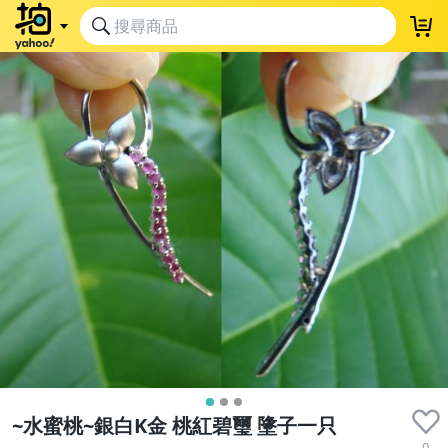
~水蜜桃~銀白K金 桃紅碧璽 墬子一只
0