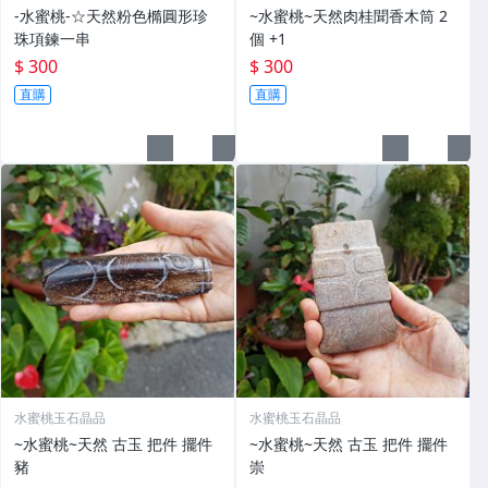
-水蜜桃-☆天然粉色橢圓形珍
~水蜜桃~天然肉桂聞香木筒 2
珠項鍊一串
個 +1
$ 300
$ 300
直購
直購
水蜜桃玉石晶品
水蜜桃玉石晶品
~水蜜桃~天然 古玉 把件 擺件
~水蜜桃~天然 古玉 把件 擺件
豬
崇