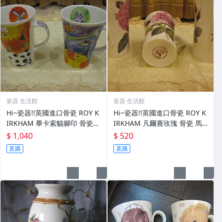
瓷器 生活館
瓷器 生活館
Hi~瓷器!!英國進口骨瓷 ROY K
Hi~瓷器!!英國進口骨瓷 ROY K
IRKHAM 畢卡索貓腳印 骨瓷
IRKHAM 凡爾賽玫瑰 骨瓷 馬
馬克杯 圓胖杯
克杯 圓胖杯
$ 1,040
$ 520
直購
直購