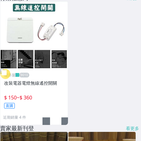
雁渟屋
改裝電器電燈無線遙控開關
$ 150
~
$ 360
直購
近期銷量 4 件
賣家最新刊登
看更多