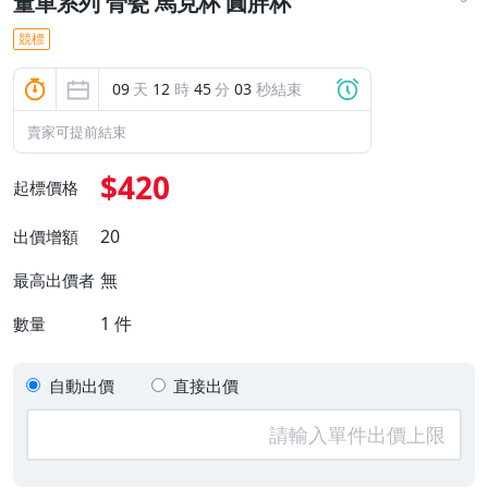
董車系列 骨瓷 馬克杯 圓胖杯
競標
09
天
12
時
45
分
02
秒結束
賣家可提前結束
$420
起標價格
20
出價增額
無
最高出價者
1
件
數量
自動出價
直接出價