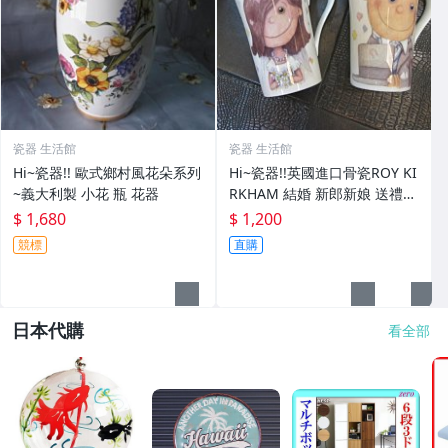
瓷器 生活館
瓷器 生活館
Hi~瓷器!! 歐式鄉村風花朵系列
Hi~瓷器!!英國進口骨瓷ROY KI
~義大利製 小花 瓶 花器
RKHAM 結婚 新郎新娘 送禮
骨瓷 馬克杯組
$ 1,680
$ 1,200
競標
直購
日本代購
看全部