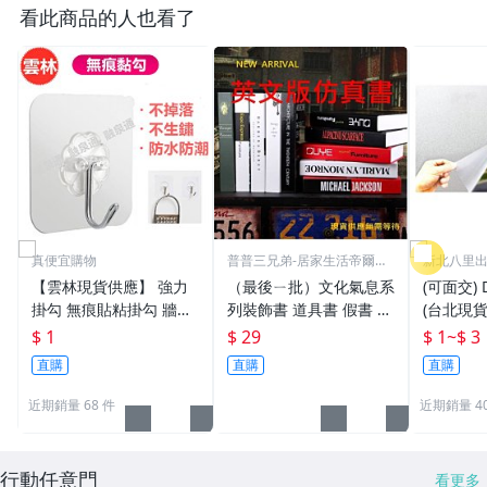
看此商品的人也看了
真便宜購物
普普三兄弟-居家生活帝爾金
新北八里出
系列
境)
【雲林現貨供應】 強力
（最後ㄧ批）文化氣息系
(可面交) 
掛勾 無痕貼粘掛勾 牆壁
列裝飾書 道具書 假書 樣
(台北現貨
廚房浴室各種場所
品書 仿真書 樣品屋 展示
貼 無膠
$ 1
$ 29
$ 1
~
$ 3
場 室內設計裝潢原文叢
紙 用於 
直購
直購
直購
書系列-下標前請先洽詢
大廳 窗戶
近期銷量 68 件
近期銷量 40
行動任意門
看更多