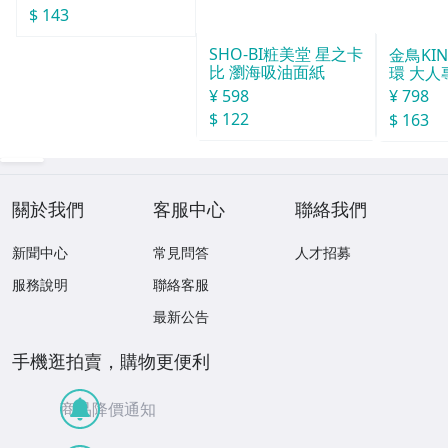
$ 143
SHO-BI粧美堂 星之卡
金鳥KI
比 瀏海吸油面紙
環 大人
¥ 598
¥ 798
$ 122
$ 163
關於我們
客服中心
聯絡我們
新聞中心
常見問答
人才招募
服務說明
聯絡客服
最新公告
手機逛拍賣，購物更便利
商品降價通知