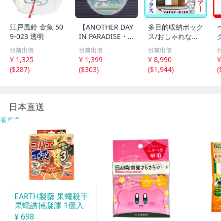
江戸風鈴 金魚 50
【ANOTHER DAY
多目的収納ボック
9-023 透明
IN PARADISE・
ス/おしゃれなマ
ハワイ】※《エン
ルチカラーボック
目前出價
目前出價
目前出價
ボスメタルサイ
ス 6段3枚扉/キャ
¥ 1,325
¥ 1,399
¥ 8,990
¥
ン》 アメリカン
ビネット 飾り棚
(
$287
)
(
$303
)
(
$1,944
)
(
雑貨 エンボス看
本棚 テレビ台 食
板 ブリキ看板
器棚/ダークブラ
143
ウン/新品 即決/a
3
a
日本直送
看更多
EARTH製藥 果蠅殺手
果蠅誘捕凝膠 1個入
¥ 698