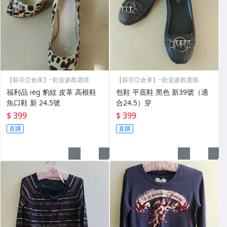
【蘇菲亞倉庫】~歡迎參觀選購
【蘇菲亞倉庫】~歡迎參觀選購
福利品 ieg 豹紋 皮革 高根鞋
包鞋 平底鞋 黑色 新39號（適
魚口鞋 新 24.5號
合24.5）穿
$ 399
$ 399
直購
直購