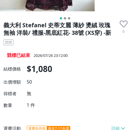
義大利 Stefanel 史蒂文麗 薄紗 燙絨 玫瑰
0
無袖 洋裝/ 禮服-黑底紅花- 38號 (XS穿) -新
競標
競標已結束
2026/07/26 23:12:00
$1,080
結標價格
50
出價增額
無
得標者
1
件
數量
運費活動
運費抵用券
週末7-11免運