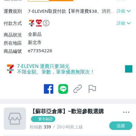
運費規則
7-ELEVEN取貨付款【單件運費$38、消費滿
$1000免運費】、萊爾富取貨付款【單件運
付款方式
費$60、消費滿$1000免運費】、郵局掛號
【單件運費$60、消費滿$1000免運費】
全新品
商品狀況
新北市
所在地區
e77354226
商品編號
7-ELEVEN 運費只要
38
元
不限金額、筆數，筆筆優惠無限次！
【蘇菲亞倉庫】~歡迎參觀選購
實名驗證
追蹤
粉絲數
339
20小時前上線
4