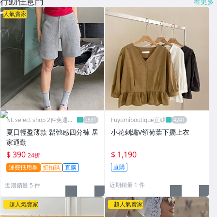
行動任意門
看更多
人氣賣家
NL select shop 2件免運可
Fuyumiboutique正韓
刷卡
夏日輕盈薄款 鬆弛感四分褲 居
小花刺繡V領荷葉下擺上衣
家通勤
$ 390
$ 1,190
24折
直購
運費抵用券
折扣碼
直購
近期銷量 1 件
近期銷量 5 件
超人氣賣家
超人氣賣家