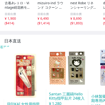
古着♪レトロ・Vi
mizuiro-ind ラウ
nest Robe リネ
d
ntage紺花柄モッ
ンド コクーン ノ
ンシャーリングネ
ズワンピ♪70s60s
ースリーブ ワン
ックワンピース 0
目前出價
目前出價
目前出價
70年代60年代ヴ
ピース ネイビー
1171-1101-1 製
¥ 1,900
¥ 6,490
¥ 8,690
¥
ィンテージ日本製
ミズイロインド 6
品染め ワンピー
(
$414
)
(
$1,414
)
(
$1,893
)
(
Japan昭和ロマン
-0723M 286215
ス オフホワイト
大きめノースリア
ネストローブ 6-0
ンティークゆった
723M 285922
6
り
日本直送
看更多
Santan 三麗鷗Hello
小林製
Kitty指甲貼片 24枚入
期專用
¥ 1,280
貝印KAI 女性用指甲
劑120m