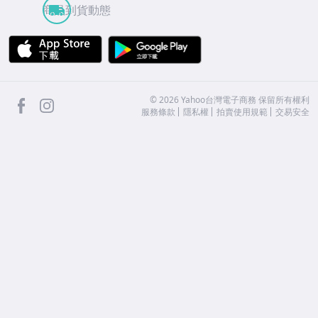
商品到貨動態
APP Store
Google Play
facebook
Instagram
©
2026
Yahoo台灣電子商務 保留所有權利
服務條款
隱私權
拍賣使用規範
交易安全