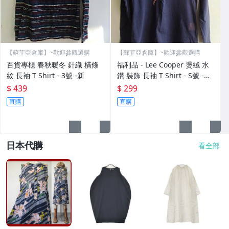
【蘇菲亞倉庫】~歡迎參觀選購
【蘇菲亞倉庫】~歡迎參觀選購
百貨專櫃 春秋暖冬 針織 橫條
福利品 - Lee Cooper 燙絨 水
紋 長袖 T Shirt - 3號 -新
鑽 裝飾 長袖 T Shirt - S號 -深
鐵 -全新
$ 439
$ 299
直購
直購
日本代購
看全部