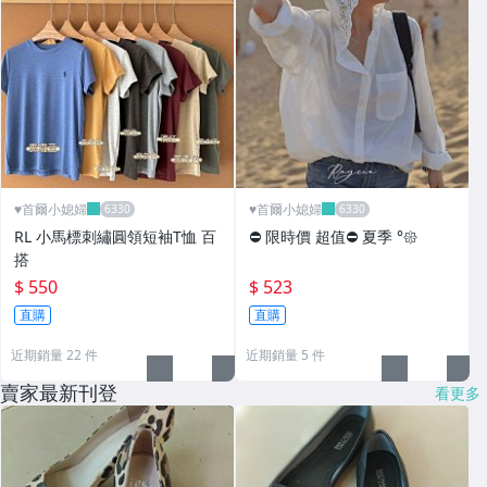
♥️首爾小媳婦
♥️首爾小媳婦
RL 小馬標刺繡圓領短袖T恤 百
⛔️ 限時價 超值⛔️ 夏季 °𑁍
搭
$ 550
$ 523
直購
直購
近期銷量 22 件
近期銷量 5 件
賣家最新刊登
看更多