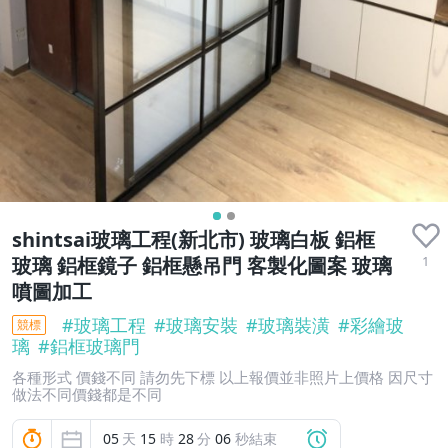
shintsai玻璃工程(新北市) 玻璃白板 鋁框
1
玻璃 鋁框鏡子 鋁框懸吊門 客製化圖案 玻璃
噴圖加工
#
玻璃工程
#
玻璃安裝
#
玻璃裝潢
#
彩繪玻
競標
璃
#
鋁框玻璃門
各種形式 價錢不同 請勿先下標 以上報價並非照片上價格 因尺寸
做法不同價錢都是不同
05
天
15
時
28
分
05
秒結束