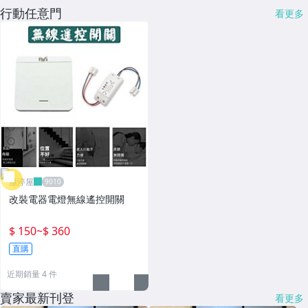
行動任意門
看更多
雁渟屋
改裝電器電燈無線遙控開關
$ 150
~
$ 360
直購
近期銷量 4 件
賣家最新刊登
看更多