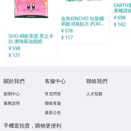
EART
果蠅誘捕
¥ 698
金鳥KINCHO 垃圾桶
廚餘消臭貼片 約30天
$ 142
分
¥ 578
SHO-BI粧美堂 星之卡
$ 117
比 瀏海吸油面紙
¥ 598
$ 121
關於我們
客服中心
聯絡我們
新聞中心
常見問答
人才招募
服務說明
聯絡客服
最新公告
手機逛拍賣，購物更便利