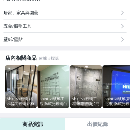
2
古董、藝術與礦石
居家、家具與園藝
居家、家具與園藝
五金/照明工具
壁紙/壁貼
店內相關商品
shintsai玻璃 鋁
shintsai玻璃工
shintsai玻璃工
shintsai玻璃(
框隔間玻璃 鋁框
程 防眩光玻璃白
程 淋浴玻璃拉門
北市) 防眩光玻
玻璃門 隔間玻璃
板 磁性玻璃白板
淋浴間乾濕分離
璃 磁性玻璃 投
鋁框推拉門 鐵框
玻璃白板 行事曆
淋浴間玻璃工程
影玻璃白板 歡
玻璃 屏風 書房
格式+圖案都可
玻璃門安裝 限地
訂做 美觀耐用
商品資訊
出價紀錄
拉門 活動拉門
以依照個人喜好
區含安裝
商業空間 玻璃
訂做.
工