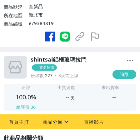
全新品
商品狀況
新北市
所在地區
e79384819
商品編號
shintsai鋁框玻璃拉門
實名驗證
追蹤
粉絲數
227
3天前上線
-
-
正評
出貨速度
未出貨率
100.0%
--
--
天
總評價
36
-
首頁主打
商品分類
直播影片
-
sign
圖書/影音/文具