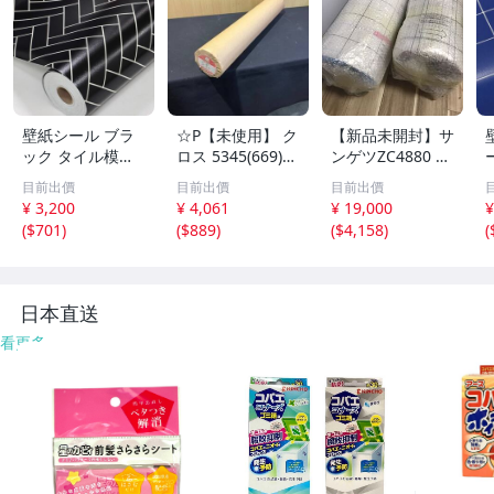
壁紙シール ブラ
☆P【未使用】 ク
【新品未開封】サ
ック タイル模様
ロス 5345(669)
ンゲツZC4880 の
HDC-20443 50c
幅約92cm×長さ5
り付きクロス 50
様
目前出價
目前出價
目前出價
m×3m 防カビ
0m 壁紙 60220T
m×2本 +オマケ4
¥ 3,200
¥ 4,061
¥ 19,000
¥
N02【7】
0m 引取り限定
(
$701
)
(
$889
)
(
$4,158
)
(
日本直送
看更多