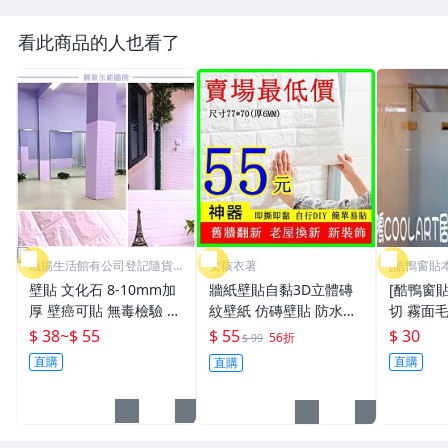
看此商品的人也看了
飄揚生活館有公司登記隨貨
女孩衣著
[酷鴨窗貼
附發票
壁貼 文化石 8-10mm加
牆紙壁貼自黏3D立體磚
[酷鴨窗
厚 壁癌可貼 無毒檢驗 磚
紋壁紙 仿磚壁貼 防水防
切 霧面
紋 壁紙 自黏背膠 隔音
撞牆 仿壁磚 防撞條 壁癌
紙 浴室
$ 38
~
$ 55
$ 55
$ 30
56折
$ 99
防撞 防水防霉 牆壁 壁癌
泡沫軟包臥室温馨裝潢裝
貼紙 遮光 霧面毛玻璃 落
直購
直購
直購
裝潢 電視牆
飾壁癌貼紙(NO.50)
地窗霧白 