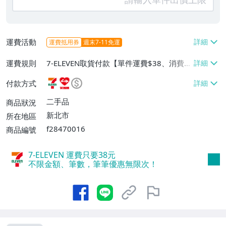
運費活動
運費抵用券
週末7-11免運
運費規則
7-ELEVEN取貨付款【單件運費$38、消費滿
$2000免運費】、萊爾富取貨付款【單件運
付款方式
費$60、消費滿$2000免運費】、面交/自
取/不寄送【免運費】、郵局掛號【單件運
二手品
商品狀況
費$80、消費滿$2000免運費】
新北市
所在地區
f28470016
商品編號
7-ELEVEN 運費只要
38
元
不限金額、筆數，筆筆優惠無限次！