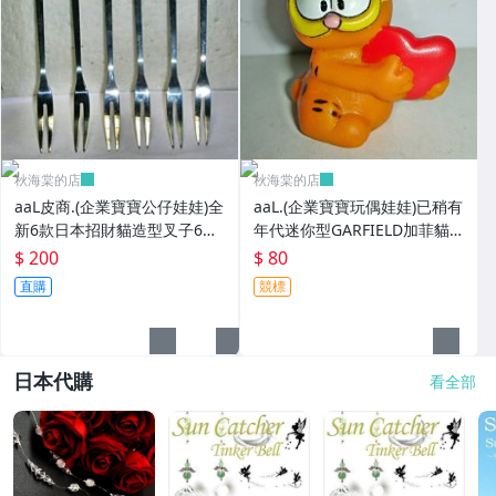
秋海棠的店
秋海棠的店
aaL皮商.(企業寶寶公仔娃娃)全
aaL.(企業寶寶玩偶娃娃)已稍有
新6款日本招財貓造型叉子6
年代迷你型GARFIELD加菲貓
入!!--造型都不一樣值得收藏!!/
拿紅色心型造型公仔!--保存良
$ 200
$ 80
大4/-P
好值得收藏!/6房樂箱1
直購
競標
日本代購
看全部