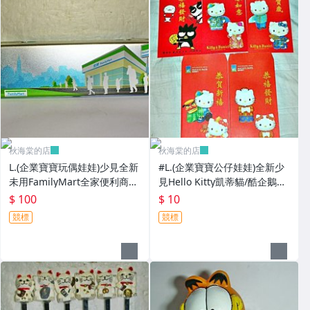
秋海棠的店
秋海棠的店
L.(企業寶寶玩偶娃娃)少見全新
#L.(企業寶寶公仔娃娃)全新少
未用FamilyMart全家便利商店
見Hello Kitty凱蒂貓/酷企鵝造
鐵質筆盒!--值得擁有!
型紅包袋5個一套誠泰銀行所
$ 100
$ 10
贈!
競標
競標