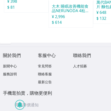
¥ 398
萬代BA
大木 睡眠改善機能食
片 麵包
$ 81
品NERUNODA 4粒22
¥ 648
袋
¥ 2,996
$ 132
$ 614
關於我們
客服中心
聯絡我們
新聞中心
常見問答
人才招募
服務說明
聯絡客服
最新公告
手機逛拍賣，購物更便利
商品降價通知