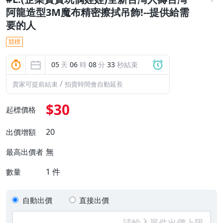
阿龍造型3M魔布精密擦拭吊飾!--提供給需
要的人
競標
05
天
06
時
08
分
32
秒結束
/
賣家可提前結束
拍賣時間會自動延長
$30
起標價格
20
出價增額
無
最高出價者
1
件
數量
自動出價
直接出價