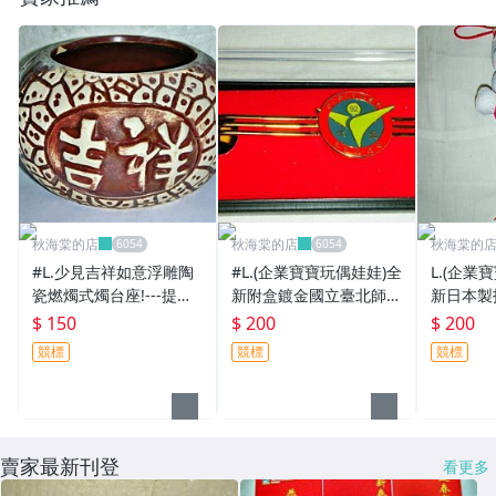
秋海棠的店
秋海棠的店
秋海棠的
#L.少見吉祥如意浮雕陶
#L.(企業寶寶玩偶娃娃)全
L.(企業
瓷燃燭式燭台座!---提供
新附盒鍍金國立臺北師範
新日本製
給需要的人!/6房樂箱39/
學院92北宜候用校長班
結吊飾還
$ 150
$ 200
$ 200
-P
領帶夾/紀念章
藏!!/6房
競標
競標
競標
賣家最新刊登
看更多