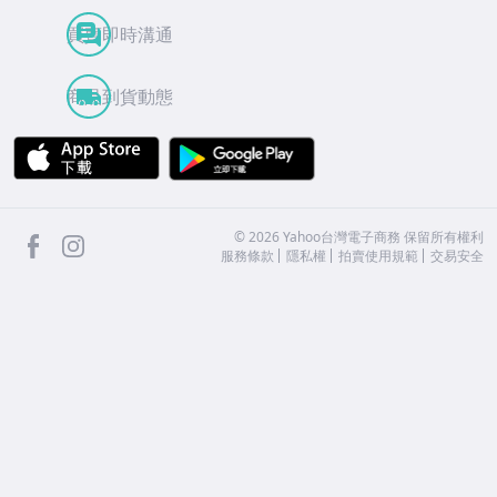
買賣即時溝通
商品到貨動態
APP Store
Google Play
facebook
Instagram
©
2026
Yahoo台灣電子商務 保留所有權利
服務條款
隱私權
拍賣使用規範
交易安全