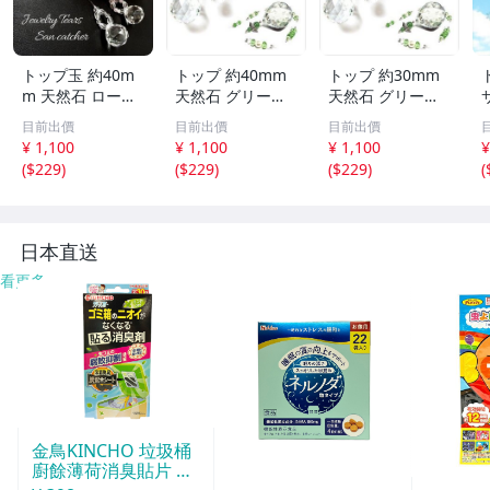
トップ玉 約40m
トップ 約40mm
トップ 約30mm
m 天然石 ローズ
天然石 グリーン
天然石 グリーン
ジュエリー Tears
アベンチュリン T
アベンチュリン T
目前出價
目前出價
目前出價
サンキャッチャー
inker Bell 妖精の
inker Bell 妖精の
¥ 1,100
¥ 1,100
¥ 1,100
¥
パワーストーン
サンキャッチャー
サンキャッチャー
(
$229
)
(
$229
)
(
$229
)
(
アクセサリー イ
パワーストーン
パワーストーン
ンテリア SN1-19
アクセサリー イ
アクセサリー イ
-6
ンテリア SN1-13
ンテリア SN1-13
S
-3
-2
日本直送
看更多
金鳥KINCHO 垃圾桶
廚餘薄荷消臭貼片 約
30天分