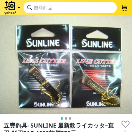
五豐釣具- SUNLINE 最新款ライカッタｰ直
0