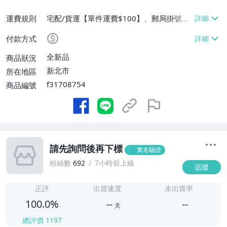
運費規則
宅配/貨運【單件運費$100】、郵局掛號
【單件運費$40】、面交/自取/不寄送【免
付款方式
運費】
全新品
商品狀況
新北市
所在地區
f31708754
商品編號
請先詢問後再下標
實名驗證
粉絲數
692
7小時前上線
追蹤
-
-
正評
出貨速度
未出貨率
100.0%
--
--
天
總評價
1197