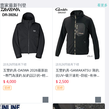
賣家最新刊登
看更多
請先詢問後再下標
請先詢問後再下標
五豐釣具-DAIWA 2026最新款
五豐釣具-GAMAKATSU 薄的.
~專門為溪釣.鮎釣設計的~輕
抗UV~吸汗速乾~防蚊~有伸縮
便.薄的短版防水雨衣DR-3926J
彈性付帽防曬外套 GM-3547
$ 4,000
$ 2,500
外套特價4000元
特價2000元
競標
競標