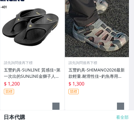
請先詢問後再下標
請先詢問後再下標
五豐釣具-SUNLINE 質感佳~第
五豐釣具-SHIMANO2026最新
一次出的SUNLINE金獅子人字
款輕量.耐滑性佳~釣魚專用布
夾腳拖鞋SUS-401特價1200元
希涼鞋 FS-091I特價1300元
$ 1,200
$ 1,300
競標
競標
日本代購
看全部