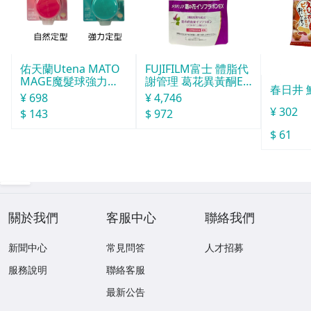
佑天蘭Utena MATO
FUJIFILM富士 體脂代
MAGE魔髮球強力定
謝管理 葛花異黃酮EX
春日井 
型
30日份 120粒
¥ 698
¥ 4,746
¥ 302
$ 143
$ 972
$ 61
關於我們
客服中心
聯絡我們
新聞中心
常見問答
人才招募
服務說明
聯絡客服
最新公告