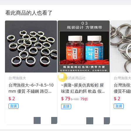
看此商品的人也看了
台灣漁很大
廣隆武術用品社
台灣漁很
台灣漁很大~6~7~8.5~10
~廣隆~腥臭仿真蚯蚓 腥
台灣漁很
mm 優質 不鏽鋼 路亞環
味濃 紅蟲釣餌 軟蟲 假蚯
優質不鏽
S型開口 扁平 打扁 打平
蚓 海魚餌 紅蟲 路亞餌
平 打扁 打平 路
$ 2
$ 79
$ 2
79折
$ 100
路亞 雙環 雙圈 強力
假餌 誘餌 仿生餌 擬餌
雙環 路亞環
直購
直購
直購
路亞軟餌
路亞環