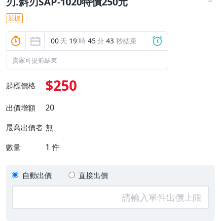
刃.斜刃SAP-1020特價250元
競標
00
天
19
時
45
分
42
秒結束
賣家可提前結束
$250
起標價格
20
出價增額
無
最高出價者
1
件
數量
自動出價
直接出價