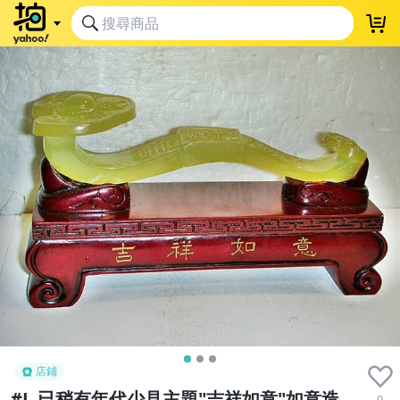
店鋪
#L.已稍有年代少見主題"吉祥如意"如意造
0