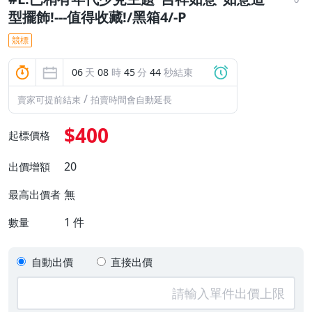
型擺飾!---值得收藏!/黑箱4/-P
競標
06
天
08
時
45
分
43
秒結束
/
賣家可提前結束
拍賣時間會自動延長
$400
起標價格
20
出價增額
無
最高出價者
1
件
數量
自動出價
直接出價