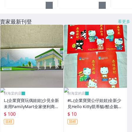
賣家最新刊登
看更多
秋海棠的店
秋海棠的店
L.(企業寶寶玩偶娃娃)少見全新
#L.(企業寶寶公仔娃娃)全新少
未用FamilyMart全家便利商店
見Hello Kitty凱蒂貓/酷企鵝造
鐵質筆盒!--值得擁有!
型紅包袋5個一套誠泰銀行所
$ 100
$ 10
贈!
競標
競標