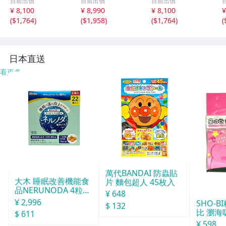
目前出價
目前出價
目前出價
長 短足 超小型犬
ス 6段3枚扉/キャ
型 中型犬用 豆柴
¥ 8,100
¥ 8,990
¥ 8,100
¥
用 ミニチュアダ
ビネット 飾り棚
他/ソファ ベッド
(
$1,764
)
(
$1,958
)
(
$1,764
)
(
ックスフンド 他/
本棚 テレビ台 食
の上り下り/日本
ソファ の上り下
器棚/ダークブラ
製 PVCレザー 完
に/ライトブルー/
ウン/新品 即決/a
成品/ライトブル
a4
3
ー/a4
日本直送
看更多
萬代BANDAI 防蟲貼
大木 睡眠改善機能食
片 麵包超人 45枚入
品NERUNODA 4粒22
¥ 648
袋
¥ 2,996
SHO-
$ 132
比 瀏海
$ 611
¥ 598