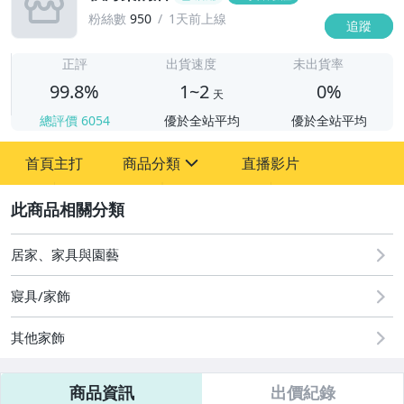
粉絲數
950
1天前上線
追蹤
1
正評
出貨速度
未出貨率
99.8%
1~2
0%
天
總評價
6054
優於全站平均
優於全站平均
首頁主打
商品分類
直播影片
sign
2
其它
居家、家具與園藝
寢具/家飾
其他家飾
商品資訊
出價紀錄