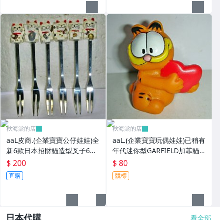
秋海棠的店
秋海棠的店
aaL皮商.(企業寶寶公仔娃娃)全
aaL.(企業寶寶玩偶娃娃)已稍有
新6款日本招財貓造型叉子6
年代迷你型GARFIELD加菲貓
入!!--造型都不一樣值得收藏!!/
拿紅色心型造型公仔!--保存良
$ 200
$ 80
大4/-P
好值得收藏!/6房樂箱1
直購
競標
日本代購
看全部