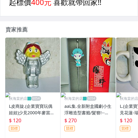
賣家推薦
秋海棠的店
秋海棠的店
秋海棠的
L皮商旋.(企業寶寶玩偶
aaL集.全新附盒國劇小生
L.(企業
娃娃)少見2000年麥當勞
浮雕造型書籤/髮簪!--值
見花蓮-
發行大鳥姐姐公仔!!--距
得收藏!/大4/-P
克杯!!--
$ 120
$ 270
$ 120
今已17年歷史值得收藏!
2/-P
競標
競標
競標