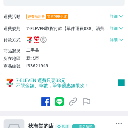
運費活動
運費抵用券
驚喜$99免運
運費規則
7-ELEVEN取貨付款【單件運費$38、消費滿
$2000免運費】、萊爾富取貨付款【單件運
付款方式
費$60、消費滿$2000免運費】、面交/自
取/不寄送【免運費】、郵局掛號【單件運
二手品
商品狀況
費$80、消費滿$2000免運費】
新北市
所在地區
f33621949
商品編號
7-ELEVEN 運費只要
38
元
不限金額、筆數，筆筆優惠無限次！
秋海棠的店
店鋪
實名驗證