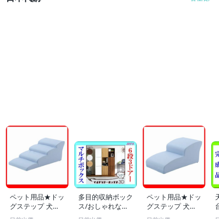
ペット用品★ドッ
多目的収納ボック
ペット用品★ドッ
グステップ 犬用
ス/おしゃれなマ
グステップ 犬用
階段4段タイプ/胴
ルチカラーボック
階段2段タイプ/小