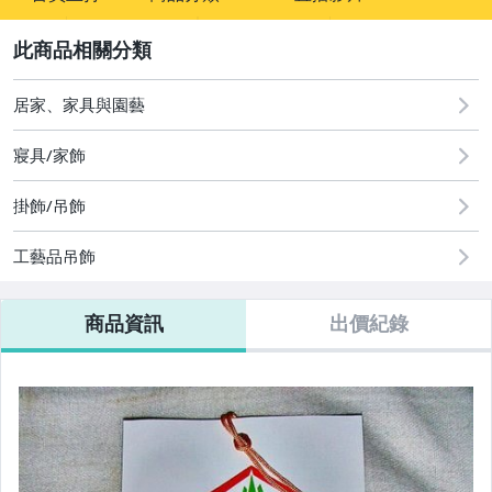
sign
2
其它
居家、家具與園藝
寢具/家飾
掛飾/吊飾
工藝品吊飾
商品資訊
出價紀錄