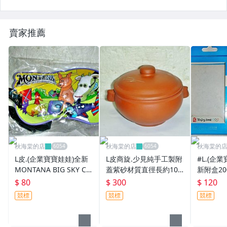
賣家推薦
秋海棠的店
秋海棠的店
秋海棠的
L皮.(企業寶寶娃娃)全新
L皮商旋.少見純手工製附
#L.(企
MONTANA BIG SKY CO
蓋紫砂材質直徑長約10
新附盒2
UNTRY蒙大拿州大天空
公分置物罐擺飾!--中間長
福娃貝貝
$ 80
$ 300
$ 120
國家動物造型吊牌吊飾!
型部份是有孔,蓋上有落
得收藏!!
競標
競標
競標
款值得收藏!/黑箱48/-