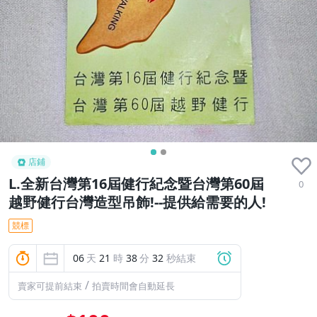
店鋪
L.全新台灣第16屆健行紀念暨台灣第60屆
0
越野健行台灣造型吊飾!--提供給需要的人!
競標
06
天
21
時
38
分
31
秒結束
/
賣家可提前結束
拍賣時間會自動延長