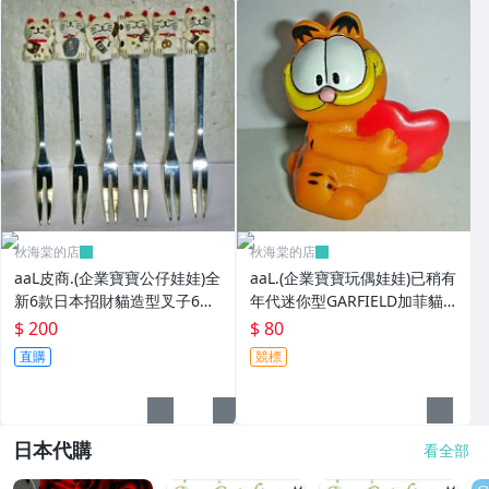
秋海棠的店
秋海棠的店
aaL皮商.(企業寶寶公仔娃娃)全
aaL.(企業寶寶玩偶娃娃)已稍有
新6款日本招財貓造型叉子6
年代迷你型GARFIELD加菲貓
入!!--造型都不一樣值得收藏!!/
拿紅色心型造型公仔!--保存良
$ 200
$ 80
大4/-P
好值得收藏!/6房樂箱1
直購
競標
日本代購
看全部