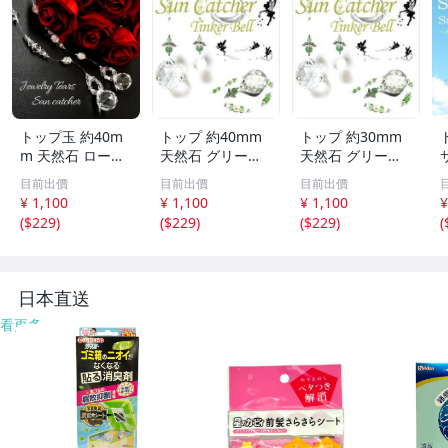
トップ玉 約40m
トップ 約40mm
トップ 約30mm
m 天然石 ローズ
天然石 グリーン
天然石 グリーン
ジュエリー Tears
アベンチュリン T
アベンチュリン T
目前出價
目前出價
目前出價
サンキャッチャー
inker Bell 妖精の
inker Bell 妖精の
¥ 1,100
¥ 1,100
¥ 1,100
¥
パワーストーン
サンキャッチャー
サンキャッチャー
(
$229
)
(
$229
)
(
$229
)
(
アクセサリー イ
パワーストーン
パワーストーン
ンテリア SN1-19
アクセサリー イ
アクセサリー イ
-6
ンテリア SN1-13
ンテリア SN1-13
S
-3
-2
日本直送
看更多