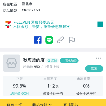
新北市
所在地區
f36302163
商品編號
7-ELEVEN 運費只要
38
元
不限金額、筆數，筆筆優惠無限次！
秋海棠的店
店鋪
實名驗證
粉絲數
950
1天前上線
追蹤
1
正評
出貨速度
未出貨率
99.8%
1~2
0%
天
總評價
6054
優於全站平均
優於全站平均
首頁主打
商品分類
直播影片