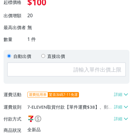
$100
起標價格
20
出價增額
無
最高出價者
1
件
數量
自動出價
直接出價
運費活動
運費抵用券
驚喜加碼7-11免運
運費規則
7-ELEVEN取貨付款【單件運費$38】、郵局
掛號【單件運費$60】、面交/自取/不寄送
付款方式
【免運費】
全新品
商品狀況