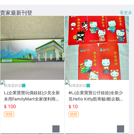
賣家最新刊登
看更多
秋海棠的店
秋海棠的店
L.(企業寶寶玩偶娃娃)少見全新
#L.(企業寶寶公仔娃娃)全新少
未用FamilyMart全家便利商店
見Hello Kitty凱蒂貓/酷企鵝造
鐵質筆盒!--值得擁有!
型紅包袋5個一套誠泰銀行所
$ 100
$ 10
贈!
競標
競標