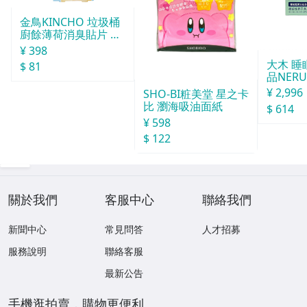
金鳥KINCHO 垃圾桶
廚餘薄荷消臭貼片 約
30天分
¥ 398
大木 
$ 81
品NERU
袋
¥ 2,996
SHO-BI粧美堂 星之卡
比 瀏海吸油面紙
$ 614
¥ 598
$ 122
關於我們
客服中心
聯絡我們
新聞中心
常見問答
人才招募
服務說明
聯絡客服
最新公告
手機逛拍賣，購物更便利