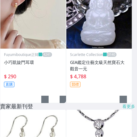
Fuyumiboutique正韓
Scarlette Collection
小巧凱旋門耳環
GIA鑑定仕藝文級天然寶石大
觀音一元
$ 290
$ 4,788
直購
競標
賣家最新刊登
看更多