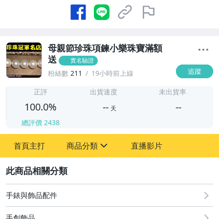
母親節珍珠項鍊小樂珠寶滿額
送
實名驗證
追蹤
粉絲數
211
19小時前上線
-
-
正評
出貨速度
未出貨率
100.0%
--
--
天
總評價
2438
-
首頁主打
商品分類
直播影片
-
sign
手錶與飾品配件
2
手錶與飾品配件
手創飾品