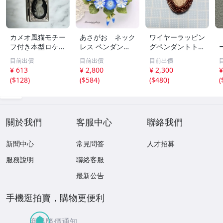
カメオ風猫モチー
あさがお ネック
ワイヤーラッピン
フ付き本型ロケッ
レス ペンダン
グペンダントトッ
トペンダント ネ
ト ブルー 花
プ 珊瑚化石 天然
目前出價
目前出價
目前出價
ックレス
レース編み 80番
石 フォッシルコ
¥ 613
¥ 2,800
¥ 2,300
¥
ハンドメイド か
ーラル
(
$128
)
(
$584
)
(
$480
)
(
ぎ針編み 西洋ア
サガオ フライン
グソーサー
關於我們
客服中心
聯絡我們
新聞中心
常見問答
人才招募
服務說明
聯絡客服
最新公告
手機逛拍賣，購物更便利
商品降價通知