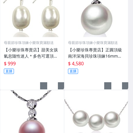
母親節珍珠項鍊小樂珠寶滿額送
母親節珍珠項鍊小樂珠寶滿額送
【小樂珍珠專賣店】甜美女孩
【小樂珍珠專賣店】正圓頂級
氣息隨性迷人＊多色可選頂級
南洋深海貝珍珠項鍊16mm大
天然珍珠耳環＊可改夾式
顆粒
$ 999
$ 4,580
直購
直購