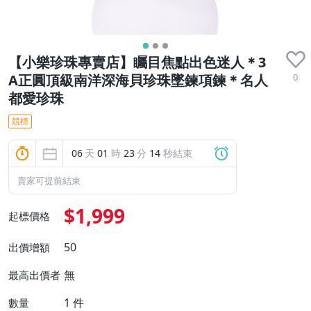
【小樂珍珠專賣店】矚目焦點出色迷人＊3
0
A正圓頂級南洋深海貝珍珠墜鍊項鍊＊名人
都愛珍珠
競標
06
天
01
時
23
分
12
秒結束
賣家可提前結束
$1,999
起標價格
50
出價增額
無
最高出價者
1
件
數量