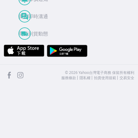
買賣即時溝通
商品到貨動態
APP Store
Google Play
facebook
Instagram
©
2026
Yahoo台灣電子商務 保留所有權利
服務條款
隱私權
拍賣使用規範
交易安全