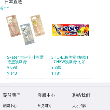
日本直送
看更多
Skater 吉伊卡哇可愛
SHO-BI粧美堂 嗨啾H
造型護唇膏
I-CHEW護唇膏 附吊
飾(款式隨機)
¥ 698
¥ 880
$ 143
$ 181
關於我們
客服中心
聯絡我們
新聞中心
常見問答
人才招募