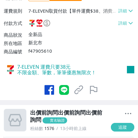
運費規則
7-ELEVEN取貨付款【單件運費$38、消費滿
$50000免運費】、7-ELEVEN取貨不付款
付款方式
【單件運費$38】、萊爾富取貨付款【單件
運費$60、消費滿$50000免運費】、宅配/
全新品
商品狀況
貨運【單件運費$170、消費滿$50000免運
新北市
所在地區
費】、郵局掛號【單件運費$80、消費滿$5
f47905610
商品編號
0000免運費】、離島配送【單件運費$10
0、消費滿$50000免運費】
7-ELEVEN 運費只要
38
元
不限金額、筆數，筆筆優惠無限次！
出價前詢問出價前詢問出價前
詢問
實名驗證
追蹤
粉絲數
1576
13小時前上線
2