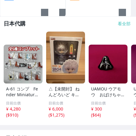
日本代購
看全部
A-61 コンプ Fe
△【未開封】 ね
UAMOU ウアモ
nder Miniature
んどろいど キル
ウ おばけちゃ
Collection２ 全
ア=ゾルディック
ん ソフビ グリ
目前出價
目前出價
目前出價
6種
ハンター試験Ver.
ーンメタリック
¥ 4,280
¥ 6,000
¥ 300
¥
2804
(
$910
)
(
$1,275
)
(
$64
)
(