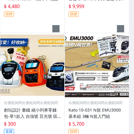
車 QG502 缺
$ 4,480
$ 9,999
競標
競標
出價前詢問出價前詢問出價前詢問
出價前詢問出價前詢問出價前詢問
創玩設計 臺鐵 縮小列車零錢
Kato 10-031 N規 EMU3000
包-單1款入 自強號 莒光號 區
基本組 3輛 N規入門組
間車
$ 300
$ 5,700
直購
競標