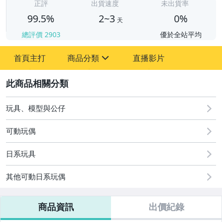
正評
出貨速度
未出貨率
99.5%
2~3
0%
天
總評價
2903
優於全站平均
首頁主打
商品分類
直播影片
sign
2
嬰幼兒與孕婦
玩具、模型與公仔
玩具、模型與公仔
可動玩偶
日系玩具
其他可動日系玩偶
商品資訊
出價紀錄