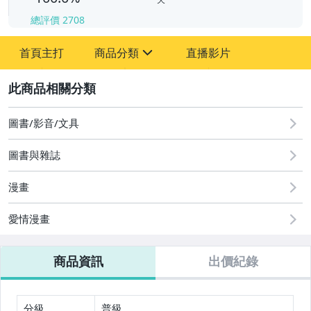
總評價
2708
-
-
首頁主打
商品分類
直播影片
sign
其它
2
圖書/影音/文具
圖書與雜誌
漫畫
愛情漫畫
商品資訊
出價紀錄
分級
普級