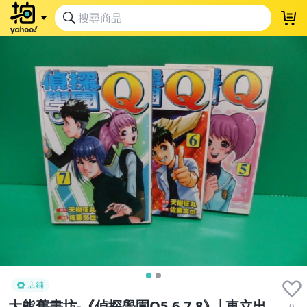
店鋪
大熊舊書坊-《偵探學園Q5.6.7.8》│東立出
0