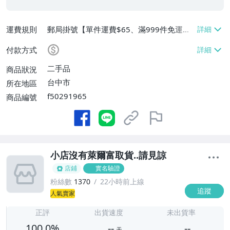
運費規則
郵局掛號【單件運費$65、滿999件免運
費】
付款方式
二手品
商品狀況
台中市
所在地區
f50291965
商品編號
小店沒有萊爾富取貨..請見諒
店鋪
實名驗證
粉絲數
1370
22小時前上線
追蹤
-
人氣賣家
-
正評
出貨速度
未出貨率
100.0%
--
--
天