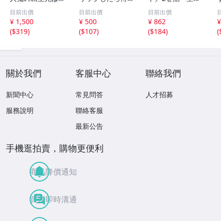
ンママでした 鳴
のはずが王太子殿
満智子／著 講談
目前出價
目前出價
目前出價
沢きお 1~5巻セ
下に溺愛されるこ
社
¥ 1,500
¥ 500
¥ 862
¥
ット
とになりました
(
$319
)
(
$107
)
(
$184
)
(
全２巻 くせつき
こ 即決
關於我們
客服中心
聯絡我們
新聞中心
常見問答
人才招募
服務說明
聯絡客服
最新公告
手機逛拍賣，購物更便利
商品降價通知
買賣即時溝通