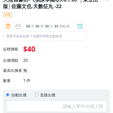
版│佐藤文也.天數征丸 -22
競標
08
天
00
時
30
分
34
秒結束
/
賣家可提前結束
拍賣時間會自動延長
$40
起標價格
20
出價增額
無
最高出價者
1
件
數量
自動出價
直接出價