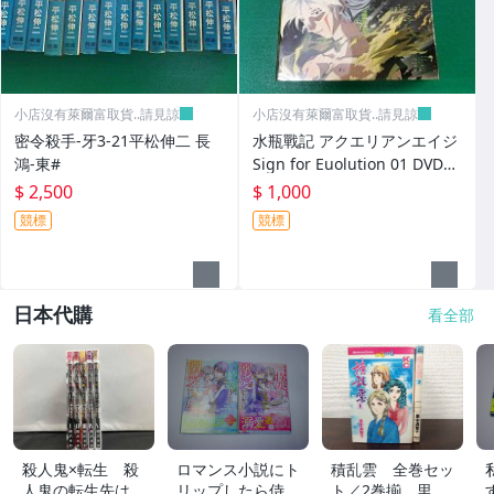
小店沒有萊爾富取貨..請見諒
小店沒有萊爾富取貨..請見諒
密令殺手-牙3-21平松伸二 長
水瓶戰記 アクエリアンエイジ
鴻-東#
Sign for Euolution 01 DVD售
出概不退換
$ 2,500
$ 1,000
競標
競標
日本代購
看全部
殺人鬼×転生 殺
ロマンス小説にト
積乱雲 全巻セッ
人鬼の転生先はシ
リップしたら侍女
ト／2巻揃 里中