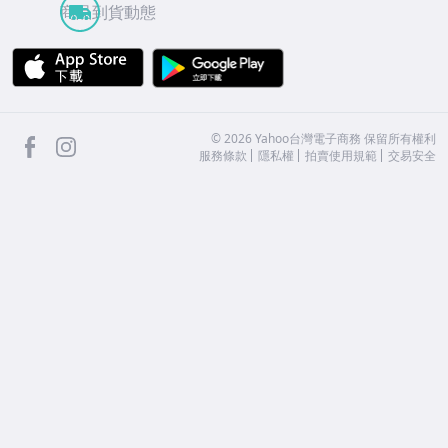
商品到貨動態
APP Store
Google Play
facebook
Instagram
©
2026
Yahoo台灣電子商務 保留所有權利
服務條款
隱私權
拍賣使用規範
交易安全