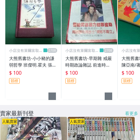
小店沒有萊爾富取
小店沒有萊爾富取
小店沒有
貨..請見諒
貨..請見諒
貨..請見諒
大熊舊書坊-小小豬的謙
大熊舊書坊-早期雜 戒嚴
大熊舊書
弱哲學 班傑明.霍夫 張老
時期政論雜誌 前進時代
陳亞南/著
師-5*50
NO.10 蔣經國和蔣彥士
1.
$ 100
$ 100
$ 100
漢賊不兩立-101*1
競標
競標
競標
賣家最新刊登
看更多
人氣賣家
人氣賣家