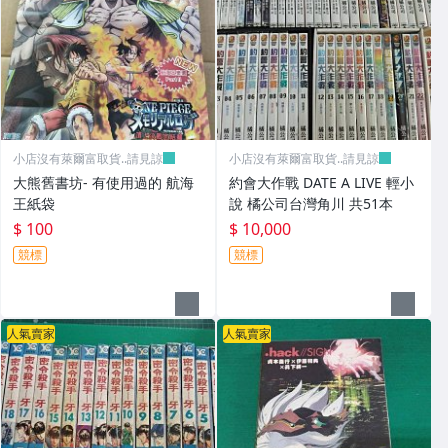
小店沒有萊爾富取貨..請見諒
小店沒有萊爾富取貨..請見諒
大熊舊書坊- 有使用過的 航海
約會大作戰 DATE A LIVE 輕小
王紙袋
說 橘公司台灣角川 共51本
$ 100
$ 10,000
競標
競標
人氣賣家
人氣賣家