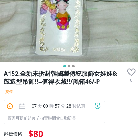
A152.全新未拆封韓國製傳統服飾女娃娃&
0
鼓造型吊飾!!--值得收藏!!/黑箱46/-P
競標
07
天
00
時
57
分
27
秒結束
/
賣家可提前結束
拍賣時間會自動延長
$80
起標價格