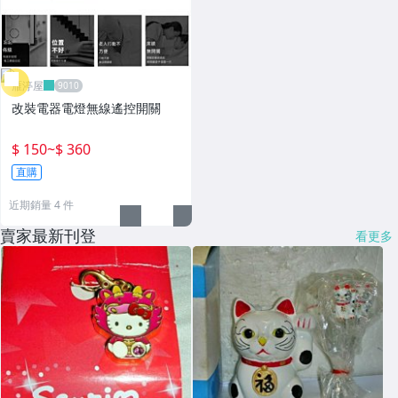
雁渟屋
改裝電器電燈無線遙控開關
$ 150
~
$ 360
直購
近期銷量 4 件
賣家最新刊登
看更多