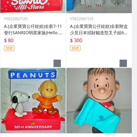
Y5622067125
Y5622067125
A.(企業寶寶公仔娃娃)全新7-11
A.(企業寶寶公仔娃娃)全新附盒
發行SANRIO明星家族(Hello K
少見日本招財貓造型叉子組6入
itty凱蒂貓)龍年水鑽吊飾!
附招財貓叉座值得收藏!!/大/-P
$ 80
$ 300
競標
競標