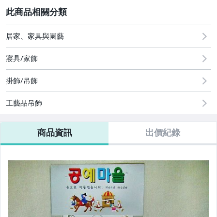
2
圖書/影音/文具
古董、藝術與礦石
居家、家具與園藝
居家、家具與園藝
寢具/家飾
玩具、模型與公仔
掛飾/吊飾
偶像、球員卡與郵幣
工藝品吊飾
商品資訊
出價紀錄