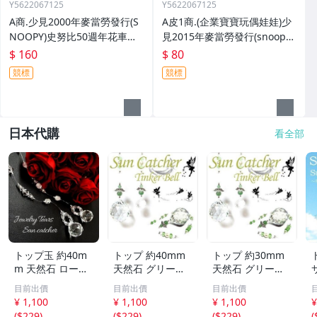
Y5622067125
Y5622067125
A商.少見2000年麥當勞發行(S
A皮1商.(企業寶寶玩偶娃娃)少
NOOPY)史努比50週年花車遊
見2015年麥當勞發行(snoopy)
行-50年代史努比--距今已有18
史努比-奈勒斯和毛毯!/6房樂箱
$ 160
$ 80
年歷史!/箱/-P
122/-P
競標
競標
日本代購
看全部
トップ玉 約40m
トップ 約40mm
トップ 約30mm
m 天然石 ローズ
天然石 グリーン
天然石 グリーン
ジュエリー Tears
アベンチュリン T
アベンチュリン T
目前出價
目前出價
目前出價
サンキャッチャー
inker Bell 妖精の
inker Bell 妖精の
¥ 1,100
¥ 1,100
¥ 1,100
¥
パワーストーン
サンキャッチャー
サンキャッチャー
(
$229
)
(
$229
)
(
$229
)
(