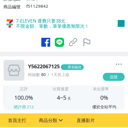
f51129842
商品編號
7-ELEVEN 運費只要
38
元
不限金額、筆數，筆筆優惠無限次！
Y5622067125
實名驗證
粉絲數
80
1天前上線
追蹤
4
正評
出貨速度
未出貨率
100.0%
4~5
0%
天
總評價
212
優於全站平均
首頁主打
商品分類
直播影片
sign