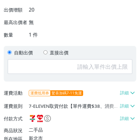
20
出價增額
無
最高出價者
1
件
數量
自動出價
直接出價
運費活動
運費抵用券
驚喜加碼7-11免運
運費規則
7-ELEVEN取貨付款【單件運費$38、消費滿
$2000免運費】、萊爾富取貨付款【單件運
付款方式
費$60、滿5件或消費滿$2000免運費】、
郵局掛號【單件運費$80、消費滿$2000免
二手品
商品狀況
運費】、面交/自取/不寄送【免運費】
新北市
所在地區