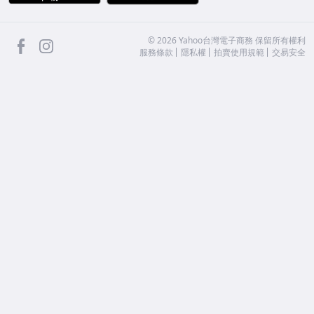
facebook
Instagram
©
2026
Yahoo台灣電子商務 保留所有權利
服務條款
隱私權
拍賣使用規範
交易安全