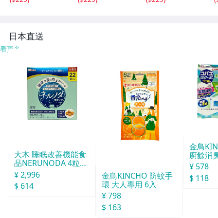
アクセサリー イ
パワーストーン
パワーストーン
ンテリア SN1-19
アクセサリー イ
アクセサリー イ
-6
ンテリア SN1-13
ンテリア SN1-13
S
-3
-2
日本直送
看更多
金鳥KI
大木 睡眠改善機能食
廚餘消臭
品NERUNODA 4粒22
分
¥ 578
袋
¥ 2,996
金鳥KINCHO 防蚊手
$ 118
環 大人專用 6入
$ 614
¥ 798
$ 163