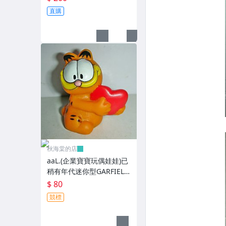
得收藏!!/大4/-P
直購
秋海棠的店
aaL.(企業寶寶玩偶娃娃)已
稍有年代迷你型GARFIELD
加菲貓拿紅色心型造型公
$ 80
仔!--保存良好值得收藏!/6
競標
房樂箱1