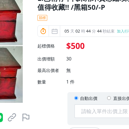
值得收藏!! /黑箱50/-P
競標
05
天
02
時
44
分
42
秒結束
加入行
$500
起標價格
30
出價增額
無
最高出價者
1
件
數量
自動出價
直接出