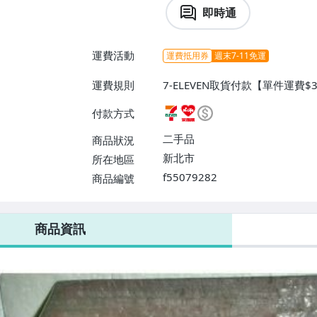
即時通
運費活動
運費抵用券
週末7-11免運
運費規則
7-ELEVEN取貨付款【單件運費
貨付款【單件運費$60、消費滿$
付款方式
運費】、郵局掛號【單件運費$80
二手品
商品狀況
新北市
所在地區
f55079282
商品編號
7-ELEVEN 運費只要
38
元
不限金額、筆數，筆筆優惠無限次！
商品資訊