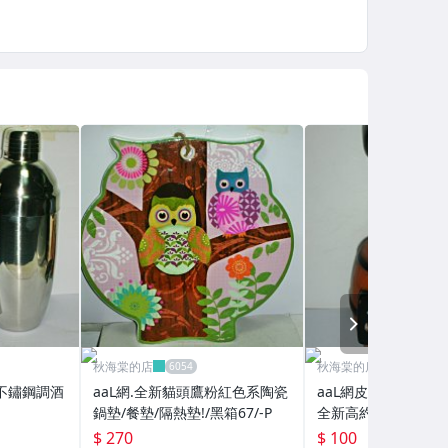
NEXT
秋海棠的店
秋海棠的店
克不鏽鋼調酒
aaL網.全新貓頭鷹粉紅色系陶瓷
aaL網皮.(企業寶寶
鍋墊/餐墊/隔熱墊!/黑箱67/-P
全新高約11公分航
仔/存錢筒/撲滿!--值
$ 270
$ 100