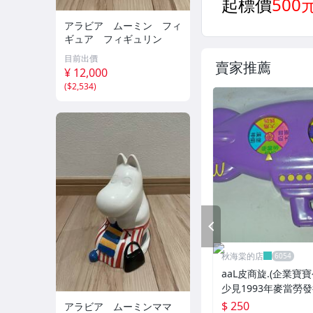
アラビア ムーミン フィ
ギュア フィギュリン
目前出價
賣家推薦
¥ 12,000
(
$2,534
)
PREV
秋海棠的店
aaL皮商旋.(企業寶
少見1993年麥當勞
逗趣玩具組-旋風飛行船
$ 250
アラビア ムーミンママ