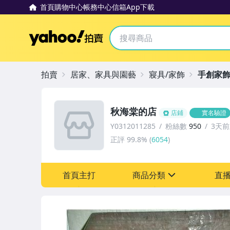
首頁
購物中心
帳務中心
信箱
App下載
Yahoo拍賣
拍賣
居家、家具與園藝
寢具/家飾
手創家
秋海棠的店
店鋪
實名驗證
Y0312011285
粉絲數
950
3天
正評
99.8%
(
6054
)
首頁主打
商品分類
直
sign
其它