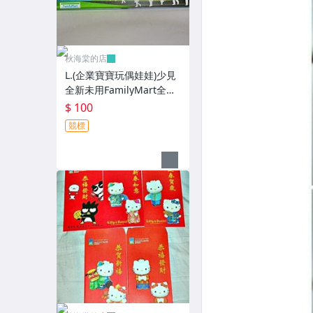
秋海棠的店
L.(企業寶寶玩偶娃娃)少見
全新未用FamilyMart全家
便利商店鐵質筆盒!--值得
$ 100
擁有!
競標