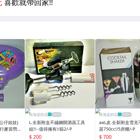
秋海棠的店
秋海棠的店
寶公仔娃娃)
L.全新附盒不鏽鋼開酒器工具
aaL皮.全新附盒雪
發行麥當勞
組!!--值得擁有!/箱2/-P
器750cc!/5房櫃/-P
!--距今
$ 200
$ 700