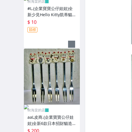
秋海棠的店
#L.(企業寶寶公仔娃娃)全
新少見Hello Kitty凱蒂貓/
酷企鵝造型紅包袋5個一套
$ 10
誠泰銀行所贈!
競標
秋海棠的店
aaL皮商.(企業寶寶公仔娃
娃)全新6款日本招財貓造型
叉子6入!!--造型都不一樣值
$ 200