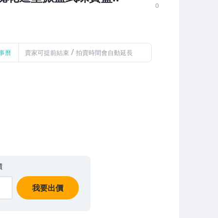
0
/
事曆
賣家可提前結束
拍賣時間會自動延長
價
我要出價