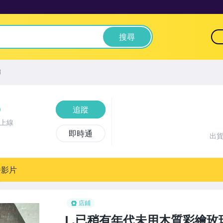
搜尋
飾
追蹤
前上線
即時通
出
播影片
店鋪
L.已稍有年代未用木質彩繪玫瑰