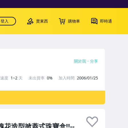
登入
賣東西
購物車
即時通
關於我
分享
貨速度
1~2
天
未出貨率
0%
加入時間
2006/01/25
花造型掀蓋式珠寶盒!!--