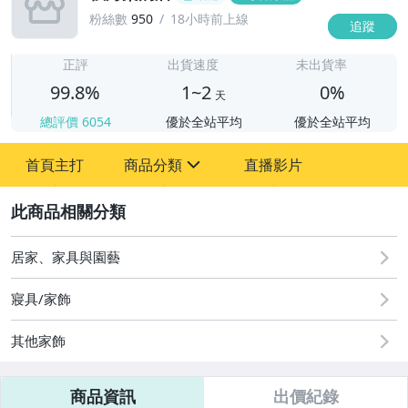
粉絲數
950
18小時前上線
追蹤
1
正評
出貨速度
未出貨率
99.8%
1~2
0%
天
總評價
6054
優於全站平均
優於全站平均
首頁主打
商品分類
直播影片
sign
2
其它
居家、家具與園藝
寢具/家飾
其他家飾
商品資訊
出價紀錄