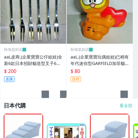
秋海棠的店
秋海棠的店
aaL皮商.(企業寶寶公仔娃娃)全
aaL.(企業寶寶玩偶娃娃)已稍有
新6款日本招財貓造型叉子6
年代迷你型GARFIELD加菲貓
入!!--造型都不一樣值得收藏!!/
拿紅色心型造型公仔!--保存良
$ 200
$ 80
大4/-P
好值得收藏!/6房樂箱1
直購
競標
日本代購
看全部