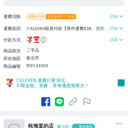
運費活動
運費抵用券
驚喜加碼7-11免運
運費規則
7-ELEVEN取貨付款【單件運費$38、消費滿
$2000免運費】、萊爾富取貨付款【單件運
付款方式
費$60、消費滿$2000免運費】、面交/自
取/不寄送【免運費】、郵局掛號【單件運
二手品
商品狀況
費$80、消費滿$2000免運費】
新北市
所在地區
f59133505
商品編號
7-ELEVEN 運費只要
38
元
不限金額、筆數，筆筆優惠無限次！
秋海棠的店
店鋪
實名驗證