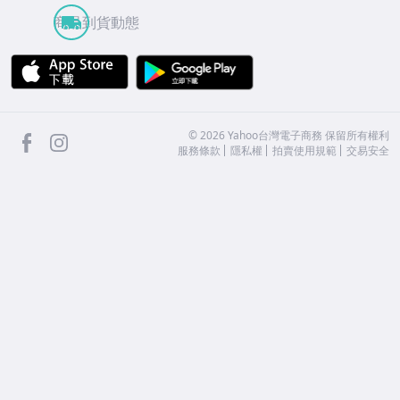
商品到貨動態
APP Store
Google Play
facebook
Instagram
©
2026
Yahoo台灣電子商務 保留所有權利
服務條款
隱私權
拍賣使用規範
交易安全