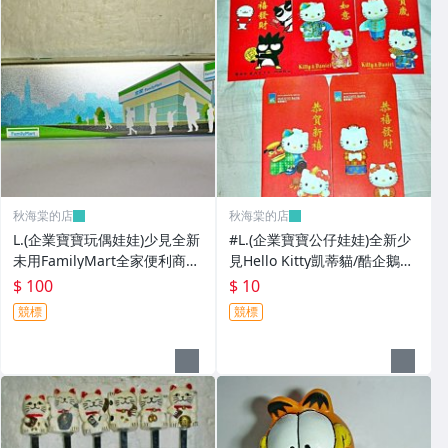
秋海棠的店
秋海棠的店
L.(企業寶寶玩偶娃娃)少見全新
#L.(企業寶寶公仔娃娃)全新少
未用FamilyMart全家便利商店
見Hello Kitty凱蒂貓/酷企鵝造
鐵質筆盒!--值得擁有!
型紅包袋5個一套誠泰銀行所
$ 100
$ 10
贈!
競標
競標