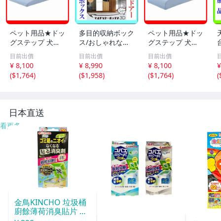
ペット用品★ドッ
多目的収納ボック
ペット用品★ドッ
グステップ 犬用
ス/おしゃれなマ
グステップ 犬用
階段4段タイプ/胴
ルチカラーボック
階段2段タイプ/小
目前出價
目前出價
目前出價
長 短足 超小型犬
ス 6段3枚扉/キャ
型 中型犬用 豆柴
¥ 8,100
¥ 8,990
¥ 8,100
¥
用 ミニチュアダ
ビネット 飾り棚
他/ソファ ベッド
(
$1,764
)
(
$1,958
)
(
$1,764
)
(
ックスフンド 他/
本棚 テレビ台 食
の上り下り/日本
ソファ の上り下
器棚/ダークブラ
製 PVCレザー 完
に/ライトブルー/
ウン/新品 即決/a
成品/ライトブル
a4
3
ー/a4
日本直送
看更多
金鳥KINCHO 垃圾桶
廚餘薄荷消臭貼片 約
30天分