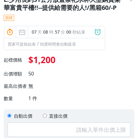
華富貴平檯!!--提供給需要的人!/黑箱60/-P
競標
07
天
08
時
56
分
59
秒結束
/
賣家可提前結束
拍賣時間會自動延長
$1,200
起標價格
50
出價增額
無
最高出價者
1
件
數量
自動出價
直接出價