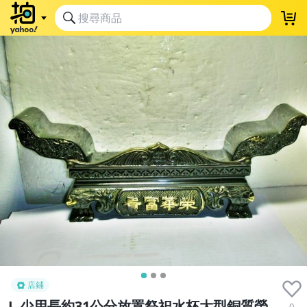
店鋪
L.少用長約31公分放置祭祀水杯大型銅質榮
0