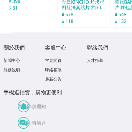
¥ 398
金鳥KINCHO 垃圾桶
萬代BA
廚餘消臭貼片 約30天
片 麵包
$ 81
分
¥ 578
¥ 648
$ 118
$ 132
關於我們
客服中心
聯絡我們
新聞中心
常見問答
人才招募
服務說明
聯絡客服
最新公告
手機逛拍賣，購物更便利
商品降價通知
買賣即時溝通