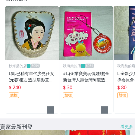
秋海棠的店
秋海棠的店
秋海棠的
L集.已稍有年代少見仕女
#L.(企業寶寶玩偶娃娃)全
L.全新
(元春)復古造型扇形置物
新台灣人壽台灣阿龍造型
導委員會-
盒!--值得收藏!(十)/黑箱2
3M魔布精密擦拭吊飾!--
灣吊飾!!
$ 240
$ 30
$ 80
3/-P
提供給需要的人
48/-P
競標
競標
競標
賣家最新刊登
看更多