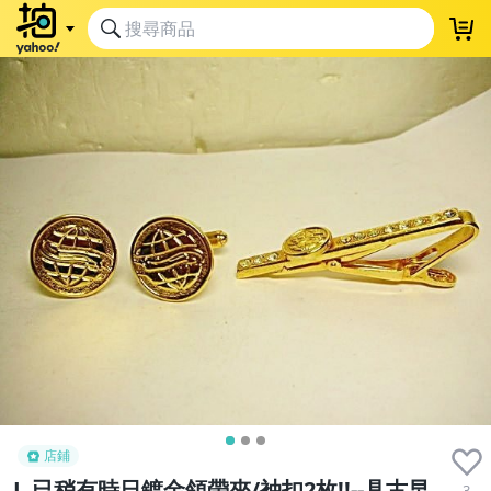
店鋪
L.已稍有時日鍍金領帶夾/袖扣2枚!!--具古早
3