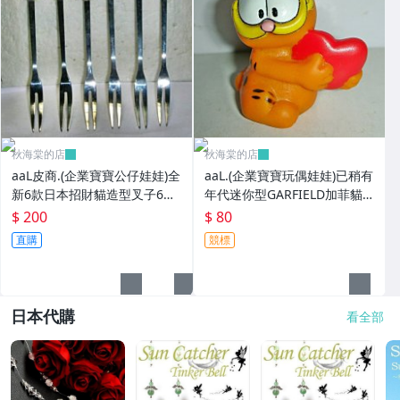
秋海棠的店
秋海棠的店
aaL皮商.(企業寶寶公仔娃娃)全
aaL.(企業寶寶玩偶娃娃)已稍有
新6款日本招財貓造型叉子6
年代迷你型GARFIELD加菲貓
入!!--造型都不一樣值得收藏!!/
拿紅色心型造型公仔!--保存良
$ 200
$ 80
大4/-P
好值得收藏!/6房樂箱1
直購
競標
日本代購
看全部