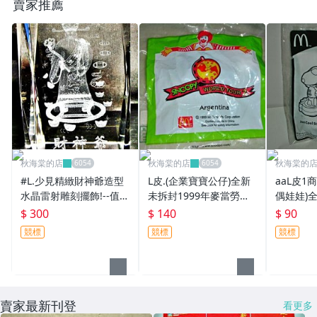
賣家推薦
秋海棠的店
秋海棠的店
秋海棠的
#L.少見精緻財神爺造型
L皮.(企業寶寶公仔)全新
aaL皮1
水晶雷射雕刻擺飾!--值得
未拆封1999年麥當勞發
偶娃娃)全
收藏!/6房樂箱58/-P
行SNOOPY史努比環遊
年麥當勞發
$ 300
$ 140
$ 90
世界2阿根廷公仔-距今已
史努比的
競標
競標
競標
17年
比!/黑箱2
賣家最新刊登
看更多