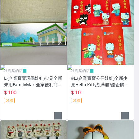
秋海棠的店
秋海棠的店
L.(企業寶寶玩偶娃娃)少見全新
#L.(企業寶寶公仔娃娃)全新少
未用FamilyMart全家便利商店
見Hello Kitty凱蒂貓/酷企鵝造
鐵質筆盒!--值得擁有!
型紅包袋5個一套誠泰銀行所
$ 100
$ 10
贈!
競標
競標