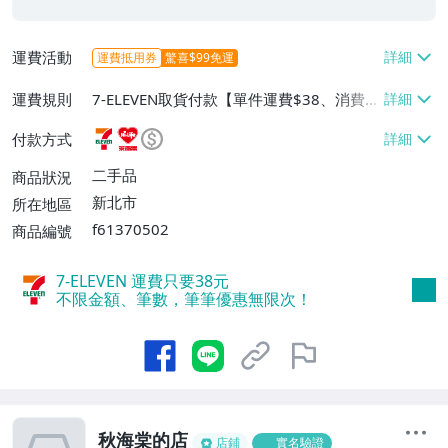
運費活動
運費抵用券
驚喜$99免運
運費規則
7-ELEVEN取貨付款【單件運費$38、消費滿
$2000免運費】、萊爾富取貨付款【單件運
付款方式
費$60、消費滿$2000免運費】、面交/自
取/不寄送【免運費】、郵局掛號【單件運
二手品
商品狀況
費$80、消費滿$2000免運費】
新北市
所在地區
f61370502
商品編號
7-ELEVEN 運費只要
38
元
不限金額、筆數，筆筆優惠無限次！
秋海棠的店
店鋪
實名驗證