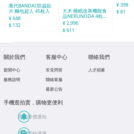
30天分
¥ 398
萬代BANDAI 防蟲貼
大木 睡眠改善機能食
片 麵包超人 45枚入
$ 81
品NERUNODA 4粒22
¥ 648
袋
¥ 2,996
$ 132
$ 611
關於我們
客服中心
聯絡我們
新聞中心
常見問答
人才招募
服務說明
聯絡客服
最新公告
手機逛拍賣，購物更便利
商品降價通知
買賣即時溝通