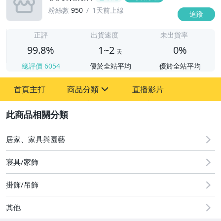
粉絲數
950
1天前上線
追蹤
1
正評
出貨速度
未出貨率
99.8%
1~2
0%
天
總評價
6054
優於全站平均
優於全站平均
首頁主打
商品分類
直播影片
sign
2
其它
居家、家具與園藝
寢具/家飾
掛飾/吊飾
其他