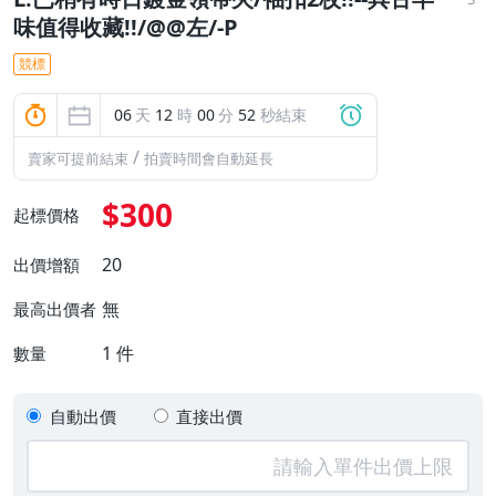
味值得收藏!!/@@左/-P
競標
06
天
12
時
00
分
51
秒結束
/
賣家可提前結束
拍賣時間會自動延長
$300
起標價格
20
出價增額
無
最高出價者
1
件
數量
自動出價
直接出價