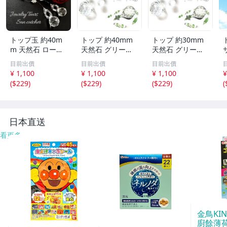
トップ玉 約40m
トップ 約40mm
トップ 約30mm
m 天然石 ローズ
天然石 グリーン
天然石 グリーン
ジュエリー Tears
アベンチュリン T
アベンチュリン T
目前出價
目前出價
目前出價
サンキャッチャー
inker Bell 妖精の
inker Bell 妖精の
¥ 1,100
¥ 1,100
¥ 1,100
¥
パワーストーン
サンキャッチャー
サンキャッチャー
(
$229
)
(
$229
)
(
$229
)
(
アクセサリー イ
パワーストーン
パワーストーン
ンテリア SN1-19
アクセサリー イ
アクセサリー イ
-6
ンテリア SN1-13
ンテリア SN1-13
S
-3
-2
日本直送
看更多
金鳥KI
廚餘薄