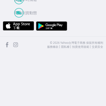
商品到貨動態
APP Store
Google Play
facebook
Instagram
©
2026
Yahoo台灣電子商務 保留所有權利
服務條款
隱私權
拍賣使用規範
交易安全