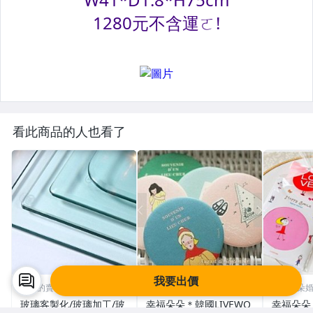
看此商品的人也看了
我要出價
詠鑫的賣場
幸福朵朵婚禮小物│花束禮
幸福朵朵婚
物
物
玻璃客製化/玻璃加工/玻
幸福朵朵＊韓國LIVEWO
幸福朵朵