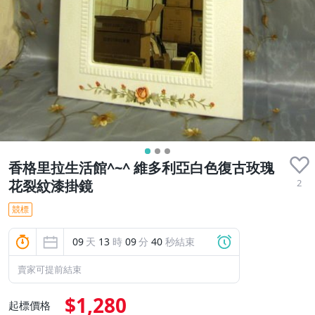
香格里拉生活館^~^ 維多利亞白色復古玫瑰
2
花裂紋漆掛鏡
競標
09
天
13
時
09
分
40
秒結束
賣家可提前結束
$1,280
起標價格