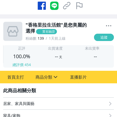
"香格里拉生活館"是您美麗的
選擇
實名驗證
追蹤
粉絲數
139
1天前上線
-
-
正評
出貨速度
未出貨率
100.0%
--
--
天
總評價
454
-
首頁主打
商品分類
直播影片
-
sign
圖書/影音/文具
2
手機、配件與通訊
居家、家具與園藝
居家、家具與園藝
寢具/家飾