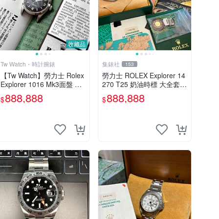
收藏品
Tw Watch・時計腕錶
集錶社
153
【Tw Watch】勞力士 Rolex
勞力士 ROLEX Explorer 14
Explorer 1016 Mk3面盤 附
270 T25 奶油時標 大全套
勞服發票 私人收藏
［交流］
888,888
888,888
$
$