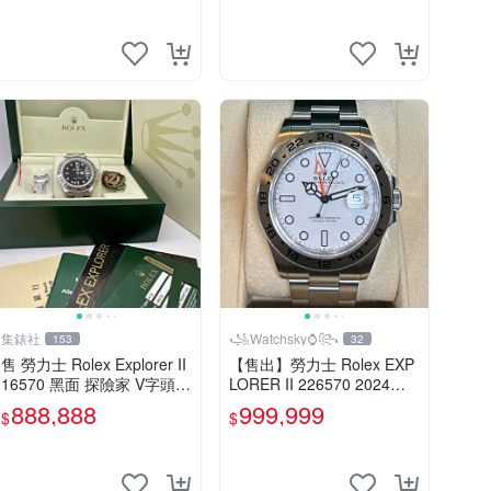
集錶社
꧁Watchsky⌚꧂
153
32
售 勞力士 Rolex Explorer II
【售出】勞力士 Rolex EXP
16570 黑面 探險家 V字頭 3
LORER II 226570 2024年
186 [交流]
盒單齊全 探二白色面盤
888,888
999,999
$
$