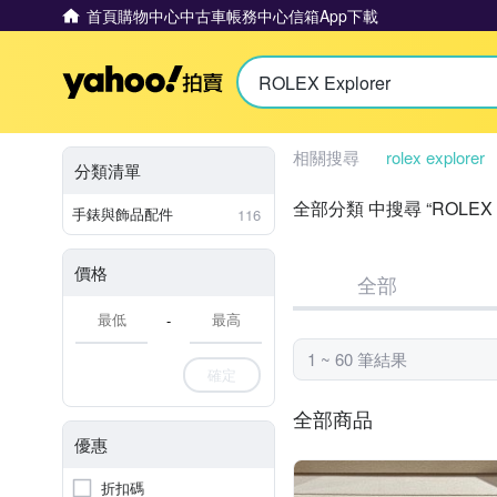
首頁
購物中心
中古車
帳務中心
信箱
App下載
Yahoo拍賣
相關搜尋
rolex explorer
分類清單
全部分類 中搜尋 “ROLEX Ex
手錶與飾品配件
116
價格
全部
-
1 ~ 60 筆結果
確定
全部商品
優惠
折扣碼