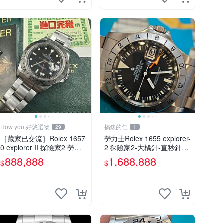
How you 好悠選物
搞錶的仁
29
1
［藏家已交流］Rolex 1657
勞力士Rolex 1655 explorer-
0 explorer II 探險家2 勞力
2 探險家2-大橘針-直秒針M
士
ARK2面盤
888,888
1,688,888
$
$