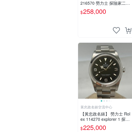
216570 勞力士 探險家二型
GMT 兩地時區 3187機芯 9.
258,000
$
5成新 42mm 盒單全 2016
台灣卡
黃忠政名錶交流中心
【黃忠政名錶】 勞力士 Rol
ex 114270 explorer 1 探險
家一號 36mm cal3130 F字
225,000
$
序號 品相95新 附原廠2005