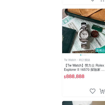
收藏品
Tw Watch・時計腕錶
【Tw Watch】勞力士 Rolex
Explorer II 16570 探險家 探
2 盒單齊 雙吊牌 私人收藏
888,888
$