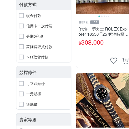
付款方式
現金付款
集錶社
153
信用卡一次付清
[代售］勞力士 ROLEX Expl
orer 16550 T25 奶油時標
分期0利率
探險家 單錶（非16570 166
308,000
$
10 16710）
萊爾富取貨付款
7-11取貨付款
競標條件
可立即結標
一元起標
無底價
賣家等級