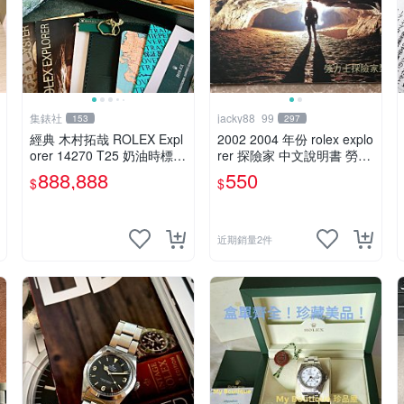
集錶社
jacky88_99
153
297
經典 木村拓哉 ROLEX Expl
2002 2004 年份 rolex explo
orer 14270 T25 奶油時標
rer 探險家 中文說明書 勞力
探險家[交流]
士 114270 16570
888,888
550
$
$
近期銷量2件