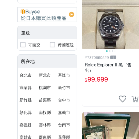
運送
可面交
跨國運送
Y7370660529
1
所在地
Rolex Explorer II 黑（售
出）
台北市
新北市
基隆市
99,999
$
宜蘭縣
桃園市
新竹市
新竹縣
苗栗縣
台中市
彰化縣
南投縣
嘉義市
嘉義縣
雲林縣
台南市
高雄市
屏東縣
花蓮縣