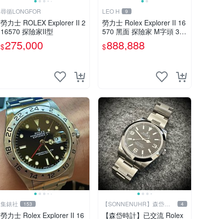
尋循LONGFOR
LEO H
9
勞力士 ROLEX Explorer II 2
勞力士 Rolex Explorer II 16
16570 探險家II型
570 黑面 探險家 M字頭 318
6機芯（已交流）
275,000
888,888
$
$
集錶社
【SONNENUHR】森岱時
153
4
計
勞力士 Rolex Explorer II 16
【森岱時計】已交流 Rolex