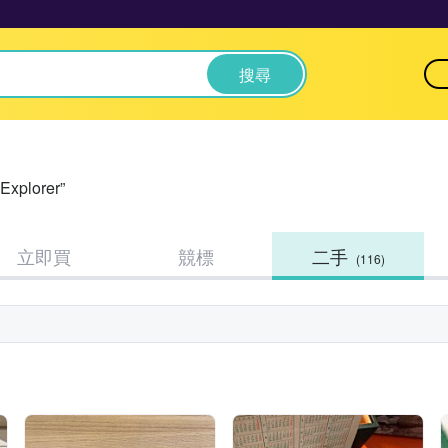
搜尋
plorer”
立即買
競標
二手
(116)