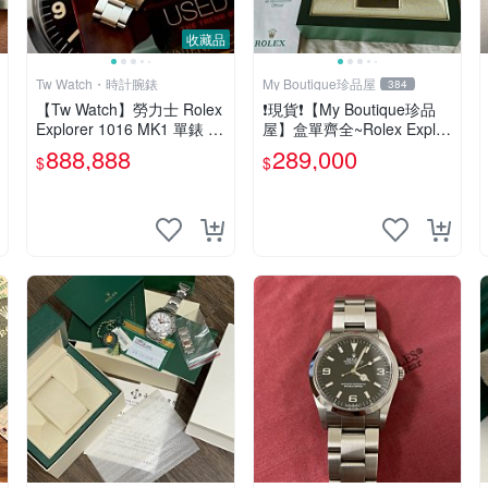
收藏品
Tw Watch・時計腕錶
My Boutique珍品屋
384
【Tw Watch】勞力士 Rolex
❗️現貨❗️【My Boutique珍品
Explorer 1016 MK1 單錶 私
屋】盒單齊全~Rolex Explor
人收藏
er II 16570勞力士探險家二
888,888
289,000
$
$
號白面紅針~216570 22657
0 參考