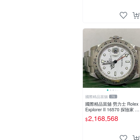
年保單
國際精品當舖
75
國際精品當舖 勞力士 Rolex
Explorer II 16570 探險家 白
面探2 國內2010年保卡(大
2,168,568
$
全配) A3825