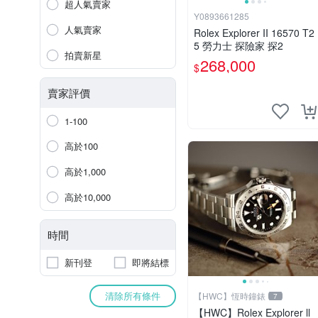
超人氣賣家
Y0893661285
人氣賣家
Rolex Explorer II 16570 T2
5 勞力士 探險家 探2
拍賣新星
268,000
$
賣家評價
1-100
高於100
高於1,000
高於10,000
時間
新刊登
即將結標
清除所有條件
【HWC】恆時鐘錶
7
【HWC】Rolex Explorer ll