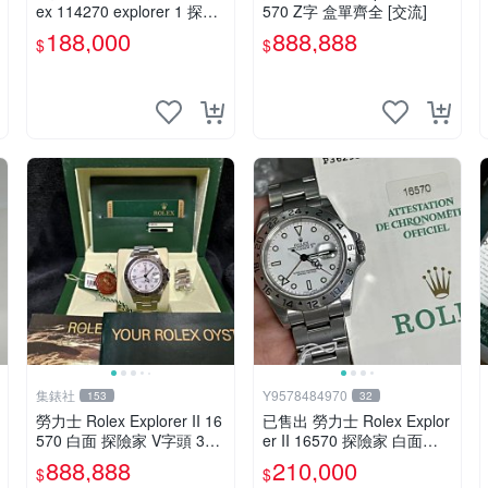
ex 114270 explorer 1 探險
570 Z字 盒單齊全 [交流]
家一號 36mm F字序號 cal.
188,000
888,888
$
$
3130 附原廠2004保單 已整
理如新
集錶社
Y9578484970
153
32
勞力士 Rolex Explorer II 16
已售出 勞力士 Rolex Explor
570 白面 探險家 V字頭 318
er II 16570 探險家 白面探2
6 [交流]
P字頭新扣 保單
888,888
210,000
$
$