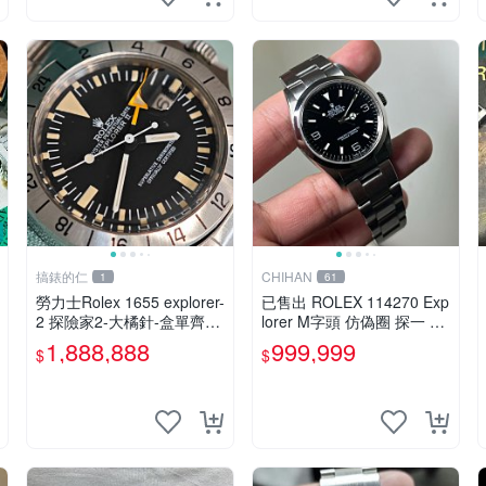
搞錶的仁
CHIHAN
1
61
勞力士Rolex 1655 explorer-
已售出 ROLEX 114270 Exp
2 探險家2-大橘針-盒單齊少
lorer M字頭 仿偽圈 探一 探
見MARK 3面盤
險家
1,888,888
999,999
$
$