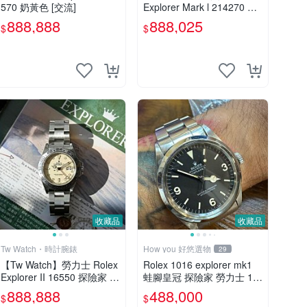
570 奶黃色 [交流]
Explorer Mark l 214270 勞
力士 探險家一號 9.9成新 全
888,888
888,025
$
$
新錶包膜 39mm 盒單全
收藏品
收藏品
Tw Watch・時計腕錶
How you 好悠選物
29
【Tw Watch】勞力士 Rolex
Rolex 1016 explorer mk1
Explorer II 16550 探險家 探
蛙腳皇冠 探險家 勞力士 14
2 單錶 奶油面 私人收藏
270 124270 114270
888,888
488,000
$
$