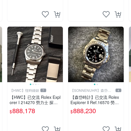
【HWC】恆時鐘錶
【SONNENUHR】森岱時
7
4
計
【HWC】已交流 Rolex Expl
【森岱時計】已交流 Rolex
orer I 214270 勞力士 探險
Explorer ll Ref.16570 勞力
家一號 Mark.1 白金時標 39
士 探險家二 40mm
888,178
888,230
$
$
mm 9.5成新 盒單齊全