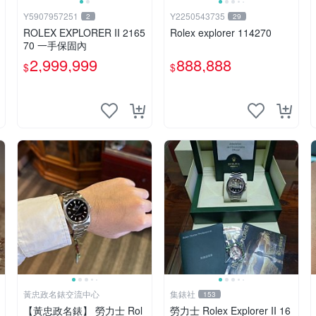
Y5907957251
Y2250543735
2
29
ROLEX EXPLORER II 2165
Rolex explorer 114270
70 一手保固內
2,999,999
888,888
$
$
黃忠政名錶交流中心
集錶社
153
【黃忠政名錶】 勞力士 Rol
勞力士 Rolex Explorer II 16