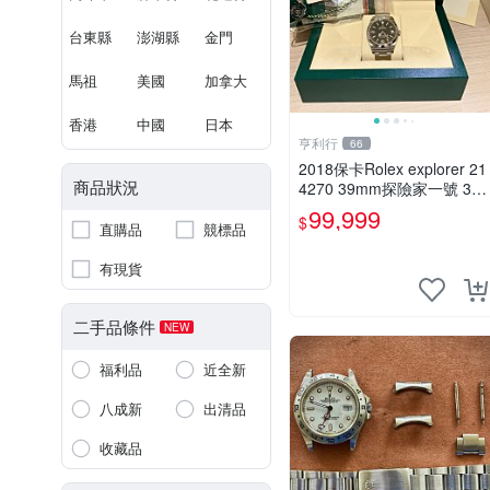
台東縣
澎湖縣
金門
馬祖
美國
加拿大
香港
中國
日本
亨利行
66
2018保卡Rolex explorer 21
商品狀況
4270 39mm探險家一號 369
新款夜光時標。124270 224
99,999
$
270
直購品
競標品
有現貨
二手品條件
NEW
福利品
近全新
八成新
出清品
收藏品