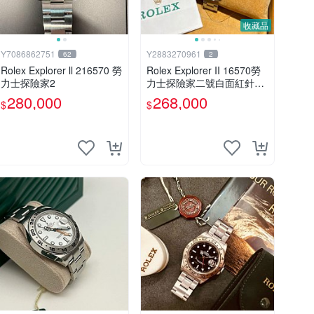
收藏品
Y7086862751
Y2883270961
62
2
Rolex Explorer ll 216570 勞
Rolex Explorer II 16570勞
力士探險家2
力士探險家二號白面紅針T-
25面 奶油色（已交流）
280,000
268,000
$
$