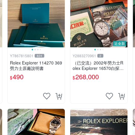
近全新
Y7867815801
Y2883270961
824
2
Rolex Explorer 114270 369
（已交流）2002年勞力士R
勞力士原廠說明書
olex Explorer 16570白探二
大全套 無拋整！品項超級
490
268,000
$
$
好！保留原始臺灣AD發票！