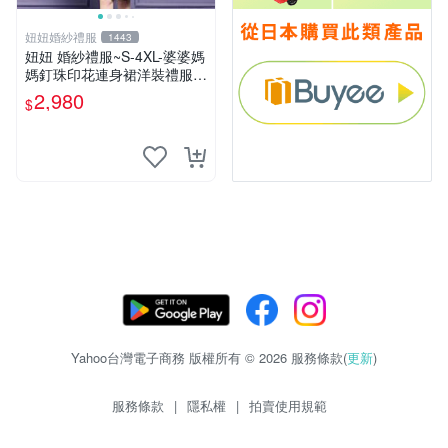
妞妞婚紗禮服
1443
妞妞 婚紗禮服~S-4XL-婆婆媽
媽釘珠印花連身裙洋裝禮服~
3件免郵
2,980
$
Yahoo台灣電子商務 版權所有 © 2026 服務條款(
更新
)
服務條款
|
隱私權
|
拍賣使用規範