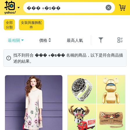
登
全部
女裝與服飾配
分類
件
最相關
價格
最高人氣
找不到符合
��� +�s��
名稱的商品，以下是符合商品描
述的結果。