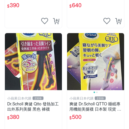
褲 骨盤加強 日常用 外出型
390
640
$
$
小蘋果日本代購
小蘋果日本代購
2309
2309
Dr.Scholl 爽健 Qtto 發熱加工
爽健 Dr.Scholl QTTO 睡眠專
出外系列美腿 黑色 褲襪
用機能美腿襪 日本製 現貨 日
本塑身襪 紫色薰衣草款
380
500
$
$