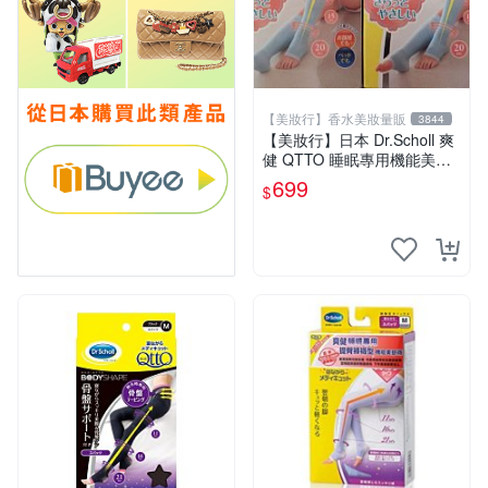
【美妝行】香水美妝量販
3844
【美妝行】日本 Dr.Scholl 爽
健 QTTO 睡眠專用機能美腿
襪 L
699
$