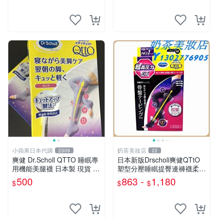
小蘋果日本代購
奶茶美妝店
2309
22
爽健 Dr.Scholl QTTO 睡眠專
日本新版Drscholi爽健QTtO
用機能美腿襪 日本製 現貨 紫
塑型分壓睡眠提臀連褲襪柔軟
色薰衣草款
透氣薄款正『奶茶美妝店』
500
863 -
1,180
$
$
$