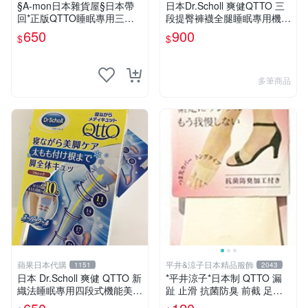
§A-mon日本雜貨屋§日本帶
日本Dr.Scholl 爽健QTTO 三
回*正版QTTO睡眠專用三段
段提臀褲襪全腿睡眠專用機能
式美腿減壓機能襪//彈性襪/修
美腿襪
650
900
$
$
飾機能襪 *日本製
多筆商品
蘋果日本代購
平井&涼子日本精品服飾
1151
2043
日本 Dr.Scholl 爽健 QTTO 新
*平井涼子*日本制 QTTO 漏
織法睡眠專用四段式機能美腿
趾 止滑 抗菌防臭 前截 足袋
減壓美腿襪 最新涼感設計
襪9049DR