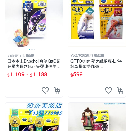
奶茶美妝店
Y5279262973
22
556
日本本土Dr.scholl爽健QttO超
QTTO爽健 夢之纖腿襪-L /半
高壓力骨盆矯正提臀連褲美腿
統型機能美腿襪-L
襪『奶茶美妝店』
1,109 -
1,188
599
$
$
$