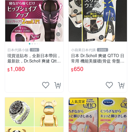
日本代購小舖
小蘋果日本代購
726
2309
現貨送貼布，全新日本帶回，
日本 Dr.Scholl 爽健 QTTO 日
最新款，Dr.Scholl 爽健 QttO
常用 機能美腿襪(骨盆 骨盤加
睡眠用機能美腿襪 骨盆襪 提
強) 外出系列 ~
1,080
650
$
$
臀2公分
人氣賣家