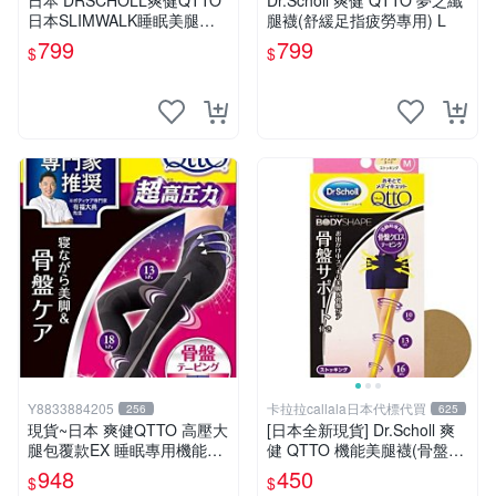
日本 DRSCHOLL爽健QTTO
Dr.Scholl 爽健 QTTO 夢之纖
日本SLIMWALK睡眠美腿瘦
腿襪(舒緩足指疲勞專用) L
腿襪 M
799
799
$
$
Y8833884205
卡拉拉callala日本代標代買
256
625
現貨~日本 爽健QTTO 高壓大
[日本全新現貨] Dr.Scholl 爽
腿包覆款EX 睡眠專用機能美
健 QTTO 機能美腿襪(骨盤加
腿襪 骨盆加壓包覆提臀褲襪-
強型)/M號 日本製
948
450
$
$
L號