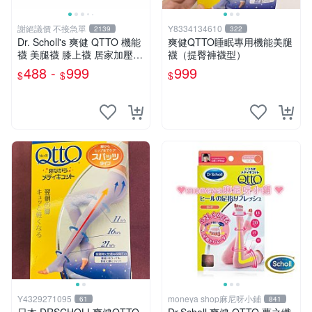
謝絕議價 不接急單
Y8334134610
2139
322
Dr. Scholl's 爽健 QTTO 機能
爽健QTTO睡眠專用機能美腿
襪 美腿襪 膝上襪 居家加壓睡
襪（提臀褲襪型）
褲系列 機能美腿
488 -
999
999
$
$
$
Y4329271095
moneya shop麻尼呀小鋪
61
841