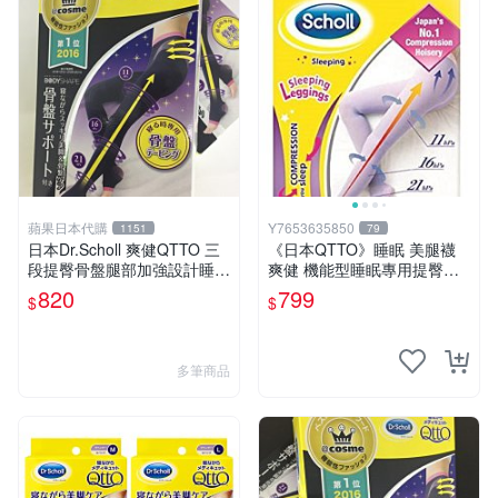
蘋果日本代購
Y7653635850
1151
79
日本Dr.Scholl 爽健QTTO 三
《日本QTTO》睡眠 美腿襪
段提臀骨盤腿部加強設計睡眠
爽健 機能型睡眠專用提臀褲
專用機能美臀美腿襪
襪 Dr. Scholl otani_a
820
799
$
$
多筆商品