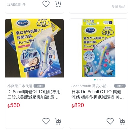
近期銷量3件
多筆商品
小蘋果日本代購
Joan&Youth 喬安小鋪~賣
2309
1985
場都現貨
Dr.Scholl爽健QTTO睡眠專用
日本 Dr. Scholl QTTO 爽健
三段式美腿減壓機能襪 最新
涼感 機能型睡眠減壓襪 美腿
製法涼感
襪 長版 - L 三段提臀睡眠機
560
820
$
$
能專用美腿襪 現