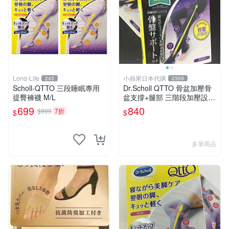
Long-Life
小蘋果日本代購
243
2309
Scholl-QTTO 三段睡眠專用
Dr.Scholl QTTO 骨盆加壓骨
提臀褲襪 M/L
盆支撐+腿部 三階段加壓設計
美臀 彈性 睡眠
699
840
$999
7折
$
$
多筆商品