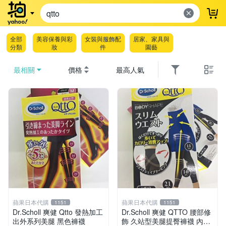
登
全部
美容保養與彩
女裝與服飾配
居家、家具與
分類
妝
件
園藝
最相關
價格
最高人氣
蘋果日本代購
蘋果日本代購
1151
1151
Dr.Scholl 爽健 Qtto 發熱加工
Dr.Scholl 爽健 QTTO 腰部修
出外系列美腿 黑色褲襪
飾 久站型美腿提臀褲襪 內搭