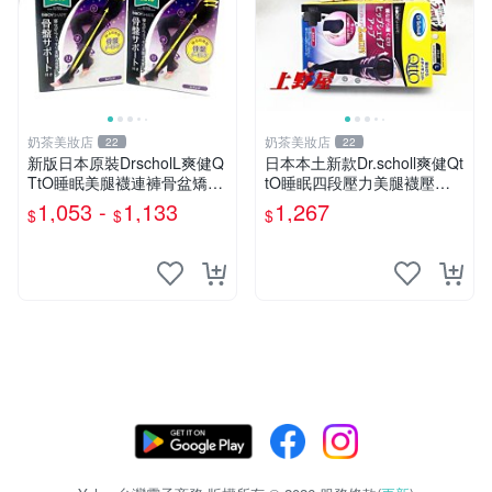
奶茶美妝店
奶茶美妝店
22
22
新版日本原裝DrscholL爽健Q
日本本土新款Dr.scholl爽健Qt
TtO睡眠美腿襪連褲骨盆矯正
tO睡眠四段壓力美腿襪壓力
提臀塑形春『奶茶美妝店』
襪『奶茶美妝店』
1,053 -
1,133
1,267
$
$
$