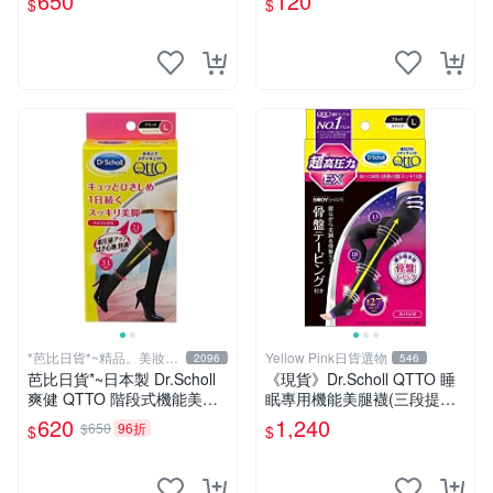
650
120
$
$
*芭比日貨*~精品。美妝。
Yellow Pink日貨選物
2096
546
雜貨
芭比日貨*~日本製 Dr.Scholl
《現貨》Dr.Scholl QTTO 睡
爽健 QTTO 階段式機能美腿
眠專用機能美腿襪(三段提臀
襪 小腿機能及膝襪 外出上班
+骨盤加強)新版EX系列
620
1,240
$650
96折
$
$
適穿 M/L現貨特價