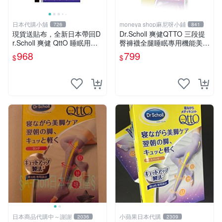
日本代購小舖
moneya shop麻尼呀小鋪
726
841
現貨送貼布，全新日本帶回D
Dr.Scholl 爽健QTTO 三段提
r.Scholl 爽健 QttO 睡眠用機
臀褲襪全腿睡眠專用機能美腿
能美腿襪 骨盆襪 骨盆加強型
襪Ｍ moneya麻尼呀小舖
968
799
$
$
日本商品代購中～謝謝
小蘋果日本代購
2036
2309