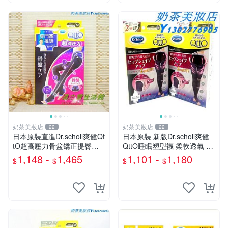
奶茶美妝店
奶茶美妝店
22
22
日本原裝直進Dr.scholl爽健Qt
日本原裝 新版Dr.scholl爽健
tO超高壓力骨盆矯正提臀連
QttO睡眠塑型襪 柔軟透氣 限
褲美腿襪『奶茶美妝店』
定 『奶茶美妝店』
1,148 -
1,465
1,101 -
1,180
$
$
$
$