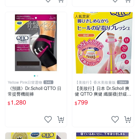
人氣賣家
Yellow Pink日貨選物
【美妝行】香水美妝量販
546
3844
《預購》Dr.Scholl QTTO 日
【美妝行】日本 Dr.Scholl 爽
常提臀機能褲
健 QTTO 爽健 纖腿襪(舒緩足
指疲勞專用)M/L
1,280
799
$
$