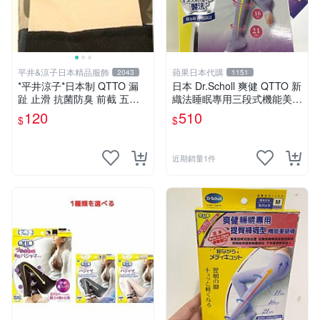
平井&涼子日本精品服飾
蘋果日本代購
2043
1151
*平井涼子*日本制 QTTO 漏
日本 Dr.Scholl 爽健 QTTO 新
趾 止滑 抗菌防臭 前截 五趾
織法睡眠專用三段式機能美腿
襪9048DR
減壓美腿襪
120
510
$
$
近期銷量1件