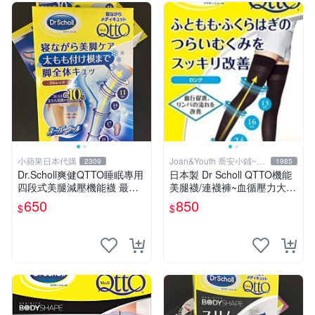
小蘋果日本代購
Joan&Youth 喬安小鋪~賣
2309
1985
場都現貨
Dr.Scholl爽健QTTO睡眠專用
日本製 Dr Scholl QTTO機能
四段式美腿減壓機能襪 最新
美腿襪/連襪褲~血循壓力大腿
製法涼感
襪 現貨供應
650
850
$
$