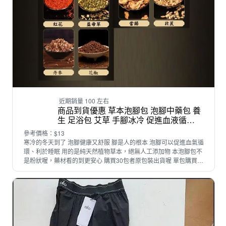
球 蛇板 滑板 舞會道具 套圈圈遊戲 腳踏車訓練 腳踏車訓練用三角錐
機車訓練 機車訓練用三角錐 騎機車訓練 騎機車訓練用三角錐 開車訓
練用路障 橄欖球 敏捷梯 速度訓練 繩梯 8.5公分 23公分 8.5cm 23cm
38公分 38cm 9吋 48公分角錐組 兒童直排輪溜冰鞋 帶孔三角錐 多功
能．30CM．帶孔三角錐 各項體能、運動、訓練可用 田徑 田徑場 路
跑專用三角錐 路跑 飛碟盤 30公分三角錐+100公分長桿、多功能、
直排輪、足球訓練、幼兒訓練、敏捷訓練、田徑、多種用途 三角錐
哪裡買 直排輪三角錐哪裡買 推薦 site:tw cones cone soccer
baseball football site:tw traffic cones games at parties bicycle
obstacle course barricades kids child animal dogs cats team teens
sturdy, various colors Cones sports outdoors field pylons activity
近期銷量 100 左右
dog agility assorted colors cones durable events field flexible
商品到貨優惠 草本泡腳包 泡腳中藥包 養
football indoor kids orange outdoor party set sets sign soccer
生 足浴包 艾草 手腳冰冷 促進血液循環
sports traffic training vinyl obstacle yellow red blue green purple
老薑 益母草 折疊洗腳盆 泡腳粉 泡腳桶
marker multicolored multipurpose plastic pack pre rolled cones
參考價格：$13
dog yellow wiz khalifa vanilla incense unicorn dreams 28 36 inch 4
寒冷的冬天到了 泡腳健康又舒服 腳是人的根本 泡腳可以促進血氣循
sports 50 disc 6 7 800 raw traffic 98 special soccer zig zag agility
環、利於睡眠 用的是純天然植物草本，絕無人工添加物 本泡腳包不
ladder and orange nag champa mini ice cream backflow lean
是粉狀喔，藥材看的到更安心 購買30包者原包裝出貨喔 單包購買
kaveri henna 1 1/4 joint cotton candy gluten free football ear
者，小舖準備有透氣的孔的OPP袋 不怕悶住壞掉~~~ 皆有現貨，下
candles wax removal nose athletic workout yum marshmallow 9
單立即出～～ 十味草本泡腳包 【產品規格】 成份：艾草、紅花、老
training king size vinyl juicy jays brown safety zigzag cons
薑、益母草、茯苓、合歡皮、當歸、花椒、丹參、北芪 重量：30
construction hem pine unscented filter queen majestic element
克/1包 特性：含有特殊的香氣，能驅蚊蟲，煮水後，能泡腳泡澡，驅
activity parking blunt candling sugar wowgeek
寒去濕 使用方式一 ：泡 使用開水浸泡3-5分鐘，加入適量溫水調節
至適宜水溫即可使用。 使用方法二：煮 將泡腳包置於清水中，待水
燒開後煮8-10分鐘加入適量的涼水，調試溫水至適宜的溫度即可使