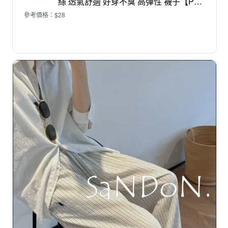
絲 透氣舒適 好穿不臭 高彈性 襪子【P10
01】防臭襪 除臭襪 長襪 中筒襪 男襪 女
參考價格：$28
襪 西裝襪 六色任選