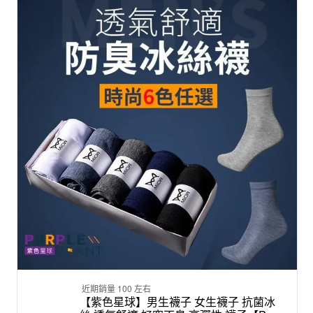
由於拍攝光線及電腦/手機顯示器設定不同，螢幕顯色度難免有所誤
差，實際顏色請以實品為主。 --------------------------------------------------
--- ‼️提醒您‼️ 賣場內衣、內褲、褲襪..等等商品屬於【貼身衣物】唷~
貼身衣物一旦經過試穿、下水、吊牌剪掉~就無法辦理退換貨唷!! 若
無法接受請勿下標購買唷!! 【訂單注意】 ✎ 下單前請選擇正確的地址
與取件門市，訂單成立後無法修改地址與門市。 ✎ 請勿在訊息和訂
單備註顏色款式，下單前請確認顏色、規格，並下單正確。 &nbsp;
【出貨注意】 ✎ 賣家宅配，寄出後，非偏遠可隔日到貨。 ✎ 超商寄
出後，約 2-3 天可收到簡訊通知取貨。 ✎ 保證台灣出貨，可下標商
品均為現貨 ! &nbsp; ※ 請注意：平日 24 小時出貨不包含【星期五下
午 3 點後的訂單】 【星期五下午 3 點以後的訂單】一律在下週一上
班日出貨喔 !
近期銷量 100 左右
【紫色星球】男生襪子 女生襪子 抗菌冰