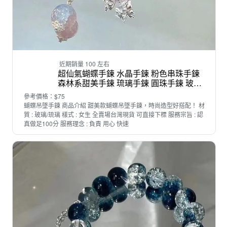
近期銷量 100 左右
超仙氣蝴蝶手鍊 水晶手鍊 粉色串珠手鍊
森林系甜美手鍊 琉璃手鍊 圓珠手鍊 玻璃
珠手鍊 彈力手環 吊墜手鏈 仙女氣質手鍊
參考價格：$75
蝴蝶吊墜手鍊 商品介紹 甜美款蝴蝶吊墜手鍊，時尚造型好搭配！ 材
質 : 玻璃/琉璃 樣式 : 女生 全賣場台灣現貨 可直接下標 服務宗旨 : 認
真做足100分 服務理念 : 負責 用心 快速