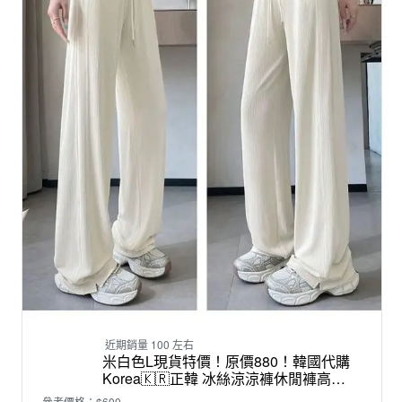
近期銷量 100 左右
米白色L現貨特價！原價880！韓國代購
Korea🇰🇷正韓 冰絲涼涼褲休閒褲高腰
垂感顯瘦直筒防曬休閒闊腿褲
參考價格：$600