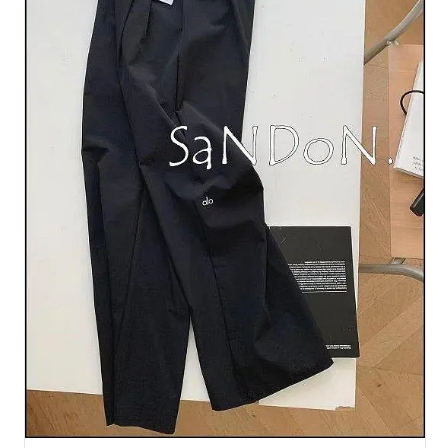
用。 【貼心提醒】 1.孕婦與腳有外傷出血禁用，此產品嚴禁內服，
容易過敏者請慎用 2.非藥事法規範之藥品，非為醫療訴求，僅提供足
部舒爽。 #泡腳包 #泡腳藥包 #養生 #足浴包 #艾草 #手腳冰冷 #新陳
代謝 #血液循環 #老薑 #益母草 #原材料 #沖泡 #泡腳機 #泡腳桶 #泡
腳粉 #泡腳 #泡腳盆 #驅寒去濕