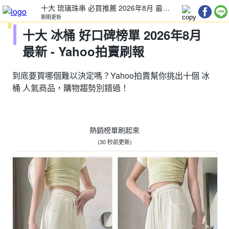
十大 琉璃珠串 必買推薦 2026年8月 最新 - Yahoo購物中心刷報
十大 冰桶 好口碑榜單 2026年8月 最新 - Yahoo拍賣刷報
剛剛
剛剛
更新
更新
十大 冰桶 好口碑榜單 2026年8月
最新 - Yahoo拍賣刷報
到底要買哪個難以決定嗎？Yahoo拍賣幫你挑出十個 冰
桶 人氣商品，購物趨勢別錯過！
熱銷榜單刷起來
(
30 秒前
更新)