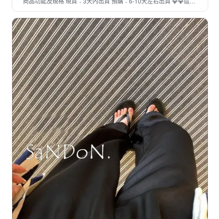
商品功能及規格 現貨：3天內出貨 預購：6-10天左右出貨 💎💎這款
超多人詢問購買的~💖歡迎詢問批發~有批發價唷💕 產品優點✨✨ 1.
便利性👍👍隨行設計：一體式杯身設計，榨汁後可直接攜帶飲用，免
去額外清洗容器的麻煩。 無線便攜：內建充電電池，無需插電，戶
外、辦公室、旅行皆可使用。 2. 高效榨汁技術👍👍強力馬達：高轉
速（18000轉/一分鐘）瞬間擊碎水果、冰塊，口感細膩無渣。 多功
能刀頭：可處理硬質食材（如胡蘿蔔、堅果）或軟性水果（如草莓、
香蕉）。 3. 健康導向👍👍保留營養：短時間榨汁減少氧化，保留蔬
果纖維與維生素。 低糖選擇：自控甜度，避免市售果汁的添加糖
分。 4. 易清洗與安全👍👍可拆式設計：刀座、杯身分離，清水沖洗
即淨。 <p style="box-sizing:border-
box;padding:0px;margin:0px;font-style:normal;font-weight:400;font-
stretch:inherit;font-size:14px;line-height:1.7;font-family:helvetica,
arial, Zen Sans JhengHei san-serif;font-size-adjust:inherit;vertical-
align:baseline;border:0px;color:rgb(51, 51, 51);letter-
spacing:normal;orphans:2;text-align:left;text-indent:0px;text-
transform:none;widows:2;word-spacing:0px;white