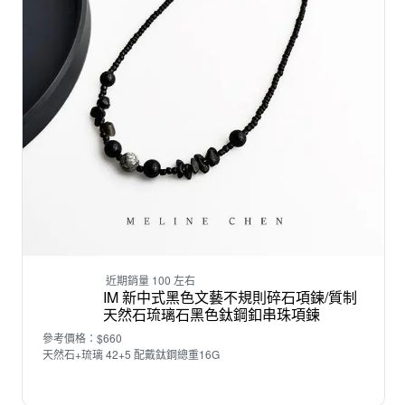
近期銷量 100 左右
IM 新中式黑色文藝不規則碎石項鍊/質制
天然石琉璃石黑色鈦鋼釦串珠項鍊
參考價格：$660
天然石+琉璃 42+5 配戴鈦鋼總重16G