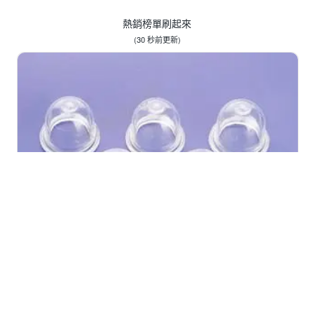
熱銷榜單刷起來
(
30 秒前
更新)
近期銷量 100 左右
【榮展五金】鏈鋸機油泡球 奶嘴 羊奶頭
18mm壓油球 壓油球 化油器膜片 油泡吸
油球 鏈鋸機 割草機配件 小型油泡球
參考價格：$20