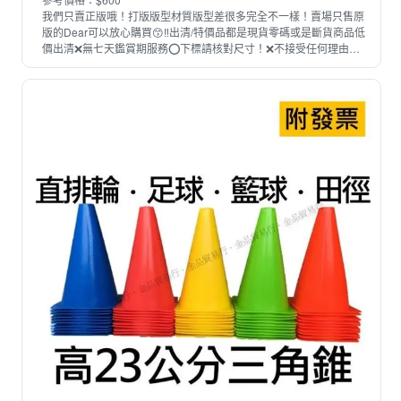
我們只賣正版哦！打版版型材質版型差很多完全不一樣！賣場只售原
版的Dear可以放心購買😙‼️出清/特價品都是現貨零碼或是斷貨商品低
價出清❌無七天鑑賞期服務⭕️下標請核對尺寸！❌不接受任何理由退
換貨‼️‼️如有任何疑慮請不要下單喔🙏‼️特價品一律不退不換！以免後
續有紛爭！可以接受再下標❤️非常謝謝您的體諒❤️*因每個人測量方
式不同，誤差1～3cm屬正常範圍） L:褲長約106臀圍102腰圍約68