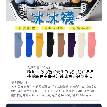
近期銷量 100 左右
Rainnie冰冰襪 台灣出貨 現貨 奶油堆堆
襪 糖果色中筒襪 短襪 素色長襪 學生襪
薄襪 涼感透氣
參考價格：$11
🔥 材質舒適自在 不勒緊腳踝 🔥 手工精緻縫線 不易磨腳 🔥 採用涼感
材質 讓您度過炎炎夏日 趕走夏天的悶熱 🔥 多種顏色可選 任意搭配
屬於自己的風格 &nbsp; 🔥 尺碼 適合約36-40碼 (約23-26cm) 🔥 材
質 輕薄天鵝絨材質 (以上為手工平放測量，單位:公分 ,測量誤差1-2公
分為正常喔!) ----------------------------------------------------- ◆貼心提醒◆