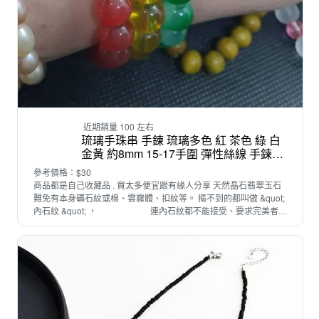
近期銷量 100 左右
琉璃手珠串 手鍊 琉璃多色 紅 茶色 綠 白
金黃 約8mm 15-17手圍 彈性絲線 手鍊
手鐲 手串
參考價格：$30
商品都是自己收藏品 . 買太多便宜跟有緣人分享 天然晶石翡翠玉石
難免有本身礦石紋或棉、雲霧體、扣紋等。 摳不到的都叫做 &quot;
內石紋 &quot; ， 連內石紋都不能接受、要求完美者請
勿下標，謝謝。 銀飾品戴久會有氧化問題 . 如有氧化變黑 . 可使用銀
飾布擦拭或使用牙膏刷洗 . 沒配戴時請裝袋收藏 有問題歡迎提問，
商品皆無修圖，燈光關係皆有些微色差， 不介意再購買哦。 如有贈
品為闆娘一點點心意，若不喜歡無法退換。 也請各位買家勿隨意棄
標。謝謝 !!!