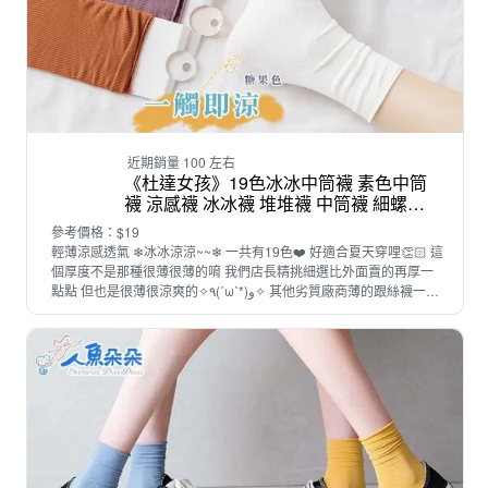
近期銷量 100 左右
《杜達女孩》19色冰冰中筒襪 素色中筒
襪 涼感襪 冰冰襪 堆堆襪 中筒襪 細螺紋
襪 百搭襪 襪子 冰絲薄襪 素色 高筒襪
參考價格：$19
輕薄涼感透氣 ❄冰冰涼涼~~❄ 一共有19色❤️ 好適合夏天穿哩👏🏻 這
個厚度不是那種很薄很薄的唷 我們店長精挑細選比外面賣的再厚一
點點 但也是很薄很涼爽的✧٩(ˊωˋ*)و✧ 其他劣質廠商薄的跟絲襪一樣
一穿上就看的到腳趾頭~ 然後穿沒幾次就破掉(有夠QQ) 店長瘋狂購
入的襪襪 不只好看!還很好穿哩❗❗ 杜達女孩兒們先失心瘋+1 變身襪子
富翁哩~ 顏色:抹茶綠/湖綠/琉璃綠/芒果黃/黛紫/芋香紫/紫羅蘭/寶藍/水
藍/酒紅/芭比粉/亮橘/咖啡/深卡/淺卡/白色/深灰/淺灰/黑色 F尺碼
⚠️⚠️⚠️襪子屬貼身衣物 售出一律無法做退換唷⚠️⚠️⚠️