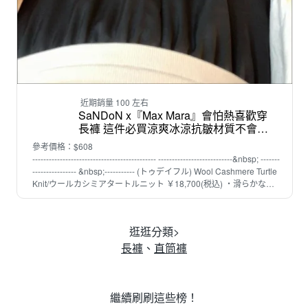
近期銷量 100 左右
SaNDoN x『Max Mara』會怕熱喜歡穿
長褲 這件必買涼爽冰涼抗皺材質不會透
日本進口醋酸布料垂墜度超好鬆緊直筒
參考價格：$608
褲 260425
--------------------------------------------- ---------------------------&nbsp; -------
---------------- &nbsp;----------- (トゥデイフル) Wool Cashmere Turtle
Knit/ウールカシミアタートルニット ￥18,700(税込) ・滑らかな肌
触りのウールカシミヤ糸で編み上げたタートルニット ・縫い目の
ないシームレスデザインが、見た目にも上品でクリーンな印象に
・ミニマルなデザインで合わせるボトムスを選ばず、様々なスタイ
逛逛分類>
リングに馴染む1枚 。 FREE SIZE S全長102 腰圍54 臀圍126 M全
長103 腰圍58 臀圍130 L全長104 腰圍62 臀圍134 手工測量誤差
長褲
、
直筒褲
+-3CM,售出不退換 --------------------------------------------- -------------------
--------&nbsp; ----------------------- &nbsp;-----------
繼續刷刷這些榜！