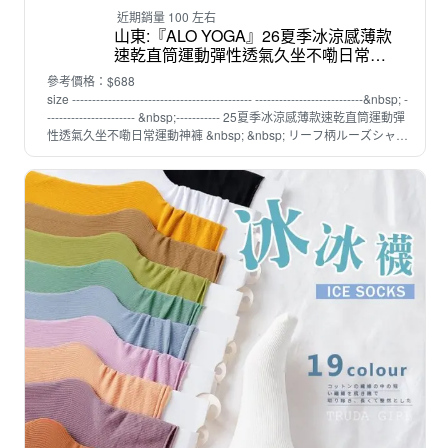
近期銷量 100 左右
山東:『ALO YOGA』26夏季冰涼感薄款
速乾直筒運動彈性透氣久坐不嘞日常運
動神褲
參考價格：$688
size --------------------------------------------- ---------------------------&nbsp; -
---------------------- &nbsp;----------- 25夏季冰涼感薄款速乾直筒運動彈
性透氣久坐不嘞日常運動神褲 &nbsp; &nbsp; リーフ柄ルーズシャツ
16,200円 (税込) &nbsp; &nbsp; ルーズサイズのデニムジャケッ。
今季はざっくりと羽織れるようなサイジングに。 たっぷりとした
ボリューム感のあるカットソーとのレイヤードも可能です。 少し
ダメージを施しUSED感のある仕上がりに。 。 clears全長102 腰圍
66 臀圍112 腿圍72 m全長104 腰圍70 臀圍116 腿圍74 L全長108 腰
圍72 臀圍120 腿圍76 &nbsp;s全長102 腰圍66 臀圍112 腿圍72 m全
長104 腰圍70 臀圍116 腿圍74 L全長108 腰圍72 臀圍120 腿圍76
&nbsp; --------------------------------------------- ---------------------------
&nbsp; ----------------------- &nbsp;-----------