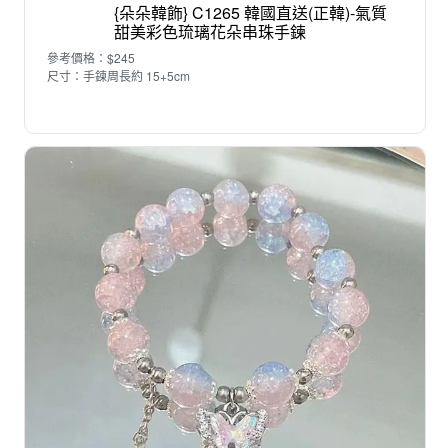
{朵朵韓飾} C1265 韓國直送(正韓)-氣質
甜美彩色琉璃花朵串珠手鍊
參考價格：$245
尺寸：手鍊周長約 15+5cm