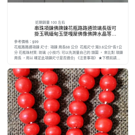
近期銷量 100 左右
串珠項鍊佛牌鍊花瓶路路通琉璃長版可
掛玉珮緬甸玉墜嘎屋佛像佛牌水晶等墜
子
參考價格：$99
花瓶路路通項鍊 尺寸: 項鍊 周長68 公分 花瓶尺寸:寬0.6公分*長1公
分 花瓶珠材質: 琉璃 (小技巧: 可以先測量自己的 頭圍 ， 來比對 項鍊
周長 ，用以 確定此項鍊尺寸是否適合) 《注意事項》 ★下標前請閱
讀&quot;關於我&quot; 購買商品相關規定內容，下標後視同已經閱讀
並同意本賣場規則。 ★ 全新品，實品拍照。 <div
id="yui_3_12_0_4_1411006350074_145"
style="margin:0px;padding:0px;max-wid