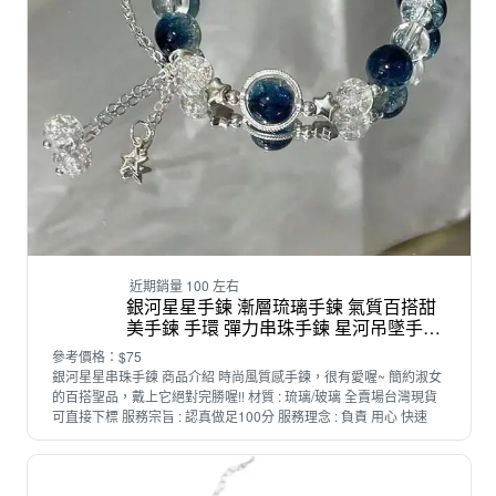
近期銷量 100 左右
銀河星星手鍊 漸層琉璃手鍊 氣質百搭甜
美手鍊 手環 彈力串珠手鍊 星河吊墜手鍊
女生飾品 漸變色水晶珠手鏈 手串珠珠手
參考價格：$75
鍊
銀河星星串珠手鍊 商品介紹 時尚風質感手鍊，很有愛喔~ 簡約淑女
的百搭聖品，戴上它絕對完勝喔!! 材質 : 琉璃/玻璃 全賣場台灣現貨
可直接下標 服務宗旨 : 認真做足100分 服務理念 : 負責 用心 快速