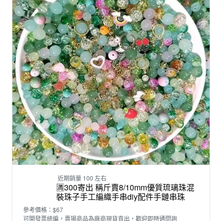
近期銷量 100 左右
🈵300寄出 稱斤賣8/10mm優質琉璃珠混
裝珠子手工編織手串diy配件手鏈串珠
參考價格：$67
可開發票統編，賣場商品為廠商現貨直出，歡迎即時通問詢