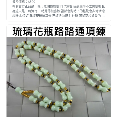
參考價格：$590
有的官方正品是一條可能開價就要1千7左右 我是覺得不太需要啦 因
為這只是一時流行 一時覺得很喜歡 當然會對時下的搭配會非常活潑
趣味 心情好 我發現得還算慢 已經透過博主 社群 明星都超級愛的 最
近剛好看到專門穿搭歐美風 還有介紹保養品彩妝的直播主戴這種彩
色串珠覺得太可愛了