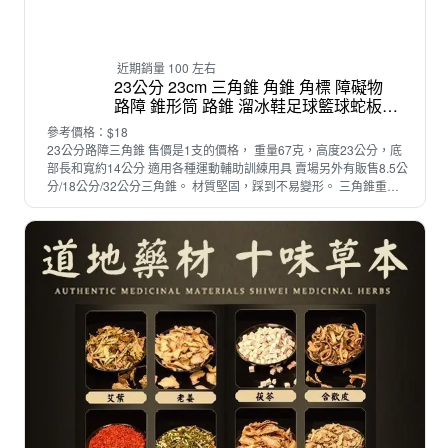
近期銷量 100 左右
23公分 23cm 三角錐 角錐 角標 障礙物
路障 錐形筒 路錐 溜冰鞋足球籃球蛇板滑
板路跑 直排輪三角錐 cones
參考價格：$18
23公分路障三角錐 售價是1支的價格， 重量67克，高度23公分，底
部長和寬約14公分 適用各種運動輔助訓練用具 賣場另外有販售8.5公
分/18公分/32公分三角錐。 材質堅固，踩到不易變形。 三角錐重疊
在一起，要分開的時候，建議用左右來回轉開的方式，延長三角錐使
用壽命。 📣23公分的三角錐數量充足，若有需大量採購，歡迎聯繫
賣家唷✌️✌️ 賣場另有販售 👉 大收納袋可裝23cm--最多裝50個三角錐
，及其他體育用品 👉 三角錐8.5公分 👉 三角錐18公分 👉 三角錐32
公分 👉 圓形角錐 直排輪角錐 足球訓練用三角錐 足球 籃球 排球 棒
球 直排輪三角錐 直排輪專用三角錐 路障錐 反光錐 警示錐 交通錐 安
全錐 反光錐警示錐 安全警示錐 安全警示錐桶 道路警示錐 三角錐路
障 反光錐桶 地錐 路錐套 反光路錐套 加厚塑料錐 停車錐 汽車防撞錐
三角錐 訓練 交通反光錐 錐柄 防撞錐 塑料三角錐 隔離錐 吊錐 橡膠反
光錐 橡膠錐 禁止停車錐 塑料錐 運動用品用具 健身器材 戶外輪滑運
動 訓練比賽表演輪滑樁 訓練障礙物 角錐 障礙 價格最便宜的三角錐
輪滑板 滑板漂移 溜冰 雙龍板 鏢腳 鏢角 標角 標腳 飄移板 溜冰鞋 路
障腳 小型三角錐 迷你三角錐 18公分18cm 7吋 橙色 桔色 橘色 黃色
藍色 紅色 綠色 三角錐 直排輪鞋 溜冰鞋 錐形筒 路錐 障礙物 路障 足