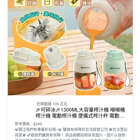
近期銷量 100 左右
🎉可碎冰🎉1300ML大容量榨汁機 噸噸桶
榨汁機 電動榨汁桶 便攜式榨汁杯 電動果
汁機 多功能榨汁 隨行杯果汁機
參考價格：$249
💎關注我們有專屬折扣唷~💎 購買有保障的合法經營公司 💟合法登記
商家💟 💕跟我們購買有保障！ 商品相關說明詳見圖片，圖片以說明