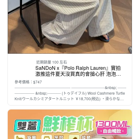
近期銷量 100 左右
SaNDoN x『Polo Ralph Lauren』實拍
激推這件夏天沒買真的會搥心肝 泡泡紗
涼爽親膚不貼身不腿 涼快親膚感又超級
參考價格：$747
冰涼鬆緊直筒寬褲 260522
--------------------------------------------- ---------------------------&nbsp; -------
---------------- &nbsp;----------- (トゥデイフル) Wool Cashmere Turtle
Knit/ウールカシミアタートルニット ￥18,700(税込) ・滑らかな肌
触りのウールカシミヤ糸で編み上げたタートルニット ・縫い目の
ないシームレスデザインが、見た目にも上品でクリーンな印象に
・ミニマルなデザインで合わせるボトムスを選ばず、様々なスタイ
リングに馴染む1枚 FREE SIZ E S腰圍68臀圍104 全長100 M腰圍
72 臀圍106 全長102 L腰圍68 臀圍110 全長105 手工測量誤差
+-3CM,售出不退換 --------------------------------------------- -------------------
--------&nbsp; ----------------------- &nbsp;-----------