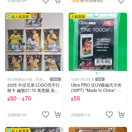
競標
近期銷量20件
剩1天
/
出價18次
超人氣賣家
人氣賣家
KEVIN商品小舖〔可刷
Y2901813318
1996
658
卡〕
2025 中信兄弟 LOGO亮平行
Ultra PRO 抗UV吸磁式卡夾
散卡 編號27-70 黃恩賜 吳俊
(35PT) "Made In China" 啦
偉 陳英睿 高秉洋 焦子杰 王
啦隊 物料用卡磚磁鐵殼
50 -
70
55
$
$
$
興楷 曾頌恩（最後7張）
近期銷量12件
近期銷量11件
超人氣賣家