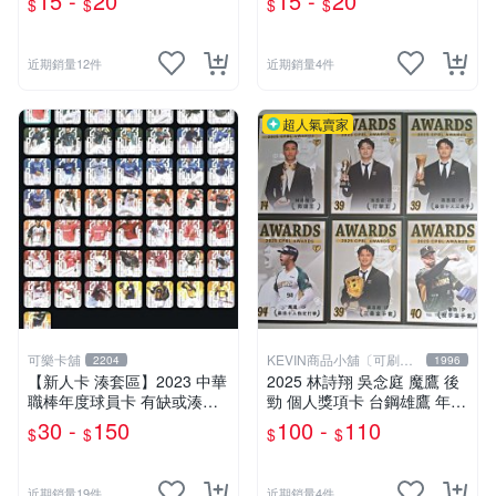
15 -
20
15 -
20
$
$
$
$
竣彥 王鏡銘 獅帝芬 曾偉喆
辰）
周彥農 林易霆 胡智為 李軍
近期銷量12件
近期銷量4件
超人氣賣家
可樂卡舖
KEVIN商品小舖〔可刷
2204
1996
卡〕
【新人卡 湊套區】2023 中華
2025 林詩翔 吳念庭 魔鷹 後
職棒年度球員卡 有缺或湊全
勁 個人獎項卡 台鋼雄鷹 年度
套都可詢問 -A
球員卡 CA02-CA08
30 -
150
100 -
110
$
$
$
$
近期銷量19件
近期銷量4件