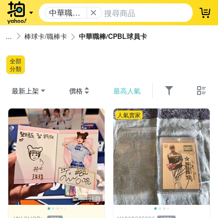
中華職
登
棒/CPBL
球員卡
棒球卡/職棒卡
中華職棒/CPBL球員卡
全部
分類
最新上架
價格
最高人氣
人氣賣家
注目