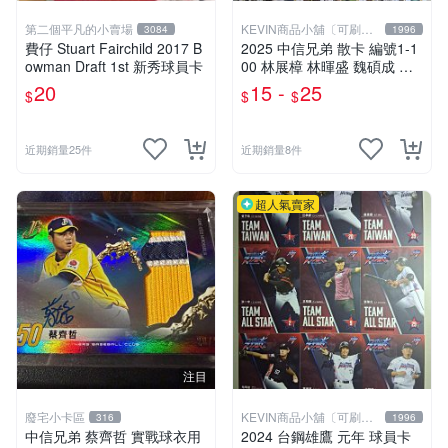
第二個平凡的小賣場
KEVIN商品小舖〔可刷
3084
1996
卡〕
費仔 Stuart Fairchild 2017 B
2025 中信兄弟 散卡 編號1-1
owman Draft 1st 新秀球員卡
00 林展樟 林暉盛 魏碩成 王
凱程 鄭凱文 江忠城 彭識穎
20
15 -
25
$
$
$
柯威士 游竣宥 勝騎士 羅戈
鄭浩均 李振昌 鄧朝駿 黃博多
近期銷量25件
近期銷量8件
超人氣賣家
注目
廢宅小卡區
KEVIN商品小舖〔可刷
316
1996
卡〕
中信兄弟 蔡齊哲 實戰球衣用
2024 台鋼雄鷹 元年 球員卡