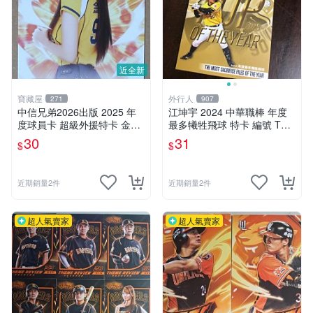
近全新
寶藏屋
外行人
271
907
中信兄弟2026出版 2025 年
江坤宇 2024 中華職棒 年度
度球員卡 超級外援特卡 金渡
最多犧牲飛球 特卡 編號 TY0
兒
3 前後如圖
30
31
$
$
近期銷量2件
近期銷量2件
超人氣賣家
超人氣賣家