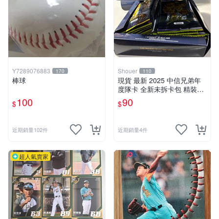
Y7289076883
Shouer
170
110
棒球
現貨 最新 2025 中信兄弟年
度隊卡 全新未拆卡包 精裝盒
卡包每包10張 可拆 許庭綸 宋
100
90
$
$
晟睿 江坤宇 小迪 邊荷律 亮
面卡 主題日特卡
近期銷量102件
近期銷量4件
超人氣賣家