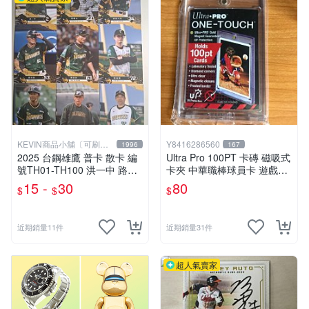
KEVIN商品小舖〔可刷
Y8416286560
1996
167
卡〕
2025 台鋼雄鷹 普卡 散卡 編
Ultra Pro 100PT 卡磚 磁吸式
號TH01-TH100 洪一中 路易
卡夾 中華職棒球員卡 遊戲王
士 橫田久則 黃甘霖 蔡昱詳
寶可夢PTCG 漫威 NBA
15 -
30
80
$
$
$
葉詠捷 邱俊文 鄭漢禮 高建三
鍾承祐 沈柏蒼 林大展
近期銷量11件
近期銷量31件
超人氣賣家