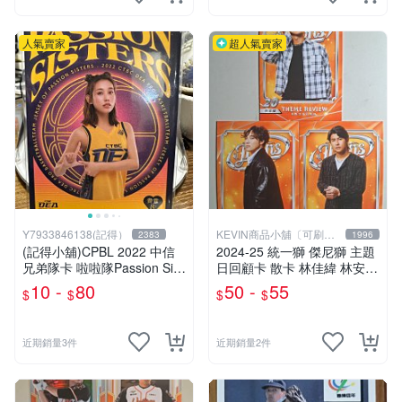
人氣賣家
超人氣賣家
Y7933846138(記得）
KEVIN商品小舖〔可刷
2383
1996
卡〕
(記得小舖)CPBL 2022 中信
2024-25 統一獅 傑尼獅 主題
兄弟隊卡 啦啦隊Passion Sist
日回顧卡 散卡 林佳緯 林安可
ers 中信特工應援卡 貴貴短今
陳傑憲 TR23-TR27 2026
10 -
80
50 -
55
$
$
$
$
峮峮晴兒李湲妮可盈瑩林可波
波凱蒂 台灣現貨
近期銷量3件
近期銷量2件