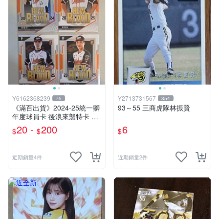
Y6162368239
Y2713731567
75
354
《滿百出貨》2024-25統一獅
93～55 三商虎隊林振賢
年度球員卡 後浪來襲特卡 吳
紹遠 高偉強 全紹凱 黃天賜0
20 -
200
6
$
$
$
2/50
近期銷量4件
近期銷量2件