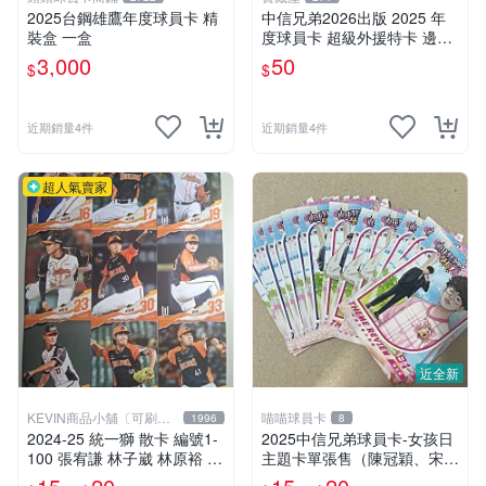
2025台鋼雄鷹年度球員卡 精
中信兄弟2026出版 2025 年
裝盒 一盒
度球員卡 超級外援特卡 邊荷
律
3,000
50
$
$
近期銷量4件
近期銷量4件
超人氣賣家
近全新
KEVIN商品小舖〔可刷
喵喵球員卡
1996
8
卡〕
2024-25 統一獅 散卡 編號1-
2025中信兄弟球員卡-女孩日
100 張宥謙 林子崴 林原裕 劉
主題卡單張售（陳冠穎、宋晟
軒荅 李其峰 鄭澔 邱浩鈞 黃
睿、楊祥禾、林吳晉瑋、伍立