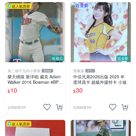
超人氣賣家
收藏品
近全新
第二個平凡的小賣場
寶藏屋
3084
271
樂天桃猿 新洋砲 威克 Adam
中信兄弟2026出版 2025 年
Walker 2016 Bowman #BP1
度球員卡 超級外援特卡 小迪
35 新秀球員卡
10
30
$
$
近期銷量3件
近期銷量3件
超人氣賣家