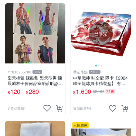
已售完
Y7810955780
番茄小舖
225
1036
樂天桃猿 辣酷甜 樂天型男 陳
中華職棒 味全龍 隊卡【2024
晨威林子偉何品室融莊昕諺
味全龍球員卡精裝盒】 有機
非Rakuten Girls 金佳垠廉世
會抽實戰球衣卡 、女孩卡、
120 -
280
1,600
$2,180
74折
$
$
$
彬河智媛高佳彬禹洙漢
簽名卡、書卡
近期銷量5件
近期銷量7件
人氣賣家