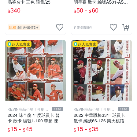
品簽名卡 三色 限量/25
明星賽 散卡 編號AS01-AS09
曾子祐 江承諺 吳念庭 洪一中
340
50 -
60
$
$
$
王柏融 張肇元 哈瑪星 葉保弟
王躍霖
競標
剩1天
/
出價2次
近期銷量8件
超人氣賣家
超人氣賣家
KEVIN商品小舖〔可刷
KEVIN商品小舖〔可刷
1996
1996
卡〕
卡〕
2024 味全龍 年度球員卡 普
2022 中華職棒33年 球員卡
卡 散卡 編號1-100 李超 陳禹
散卡 編號66-126 樂天桃猿
勳 森榮鴻 廖任磊 劉昱言 王
陳禹勳 蘇俊璋 黃偉晟 陳冠宇
15 -
45
15 -
35
$
$
$
$
維中 郭郁政 吳俊杰 莊玉彬
蘇俊羽 張喜凱 游朝惟 陳克羿