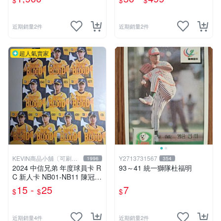
$
$
$
近期銷量2件
近期銷量2件
超人氣賣家
KEVIN商品小舖〔可刷
Y2713731567
1996
354
卡〕
2024 中信兄弟 年度球員卡 R
93～41 統一獅隊杜福明
C 新人卡 NB01-NB11 陳冠穎
伍立辰 鄧朝駿 游竣宥 朱宏樺
15 -
25
7
$
$
$
劉亦智 陳九登 徐紹予 黃霆杉
許庭綸
近期銷量4件
近期銷量2件