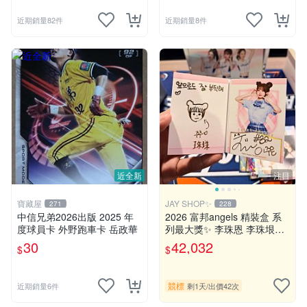
李凱威 林智勝 葉君璋 郭天信
翁瑋均 朱俊祥 曾琦 必贏多
近期銷量82件
近期銷量8件
近全新
注目
寶藏屋
JAY SHOP✨
271
228
中信兄弟2026出版 2025 年
2026 富邦angels 精裝盒 系
度球員卡 外野跑車卡 岳政華
列最大獎✨ 李珠恩 李珠垠
《珠珠寶貝 1of1》銘文 手繪
30
42,032
$
$
Q版珠珠 簽名 金簽 書卡 喵喵
舞 性感 制服 富邦悍將
競標
近期銷量6件
剩1天
/
出價42次