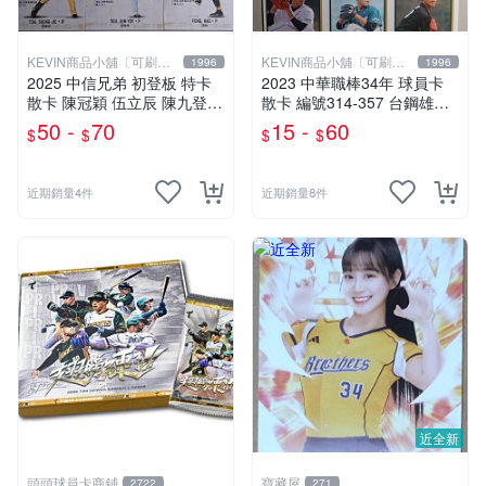
KEVIN商品小舖〔可刷
KEVIN商品小舖〔可刷
1996
1996
卡〕
卡〕
2025 中信兄弟 初登板 特卡
2023 中華職棒34年 球員卡
散卡 陳冠穎 伍立辰 陳九登
散卡 編號314-357 台鋼雄鷹
蔡琞傑 游竣宥 馮皓 DE01-D
蕭柏頤 鄧佳安 謝葆錡 陳正毅
50 -
70
15 -
60
$
$
$
$
E06 2026 CTBC
福永春吾 陳宇宏 李欣穎 陳翊
瑄 翁瑋均 陳冠豪 王溢正
近期銷量4件
近期銷量8件
近全新
頭頭球員卡商鋪
寶藏屋
2722
271