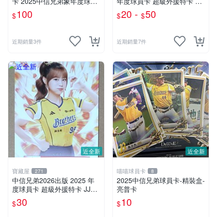
卡 2025中信兄弟象年度球員
年度球員卡 超級外援特卡 希
卡#SU12 JJUBI
美 獅帝芬 蒙德茲 布雷克 ST
100
20 -
50
$
$
$
RIKE投手特卡 張宥謙 吳承諭
HITO打者特卡 陳聖平 朱迦恩
近期銷量3件
近期銷量7件
近全新
近全新
寶藏屋
喵喵球員卡
271
8
中信兄弟2026出版 2025 年
2025中信兄弟球員卡-精裝盒-
度球員卡 超級外援特卡 JJUB
亮普卡
I
30
10
$
$