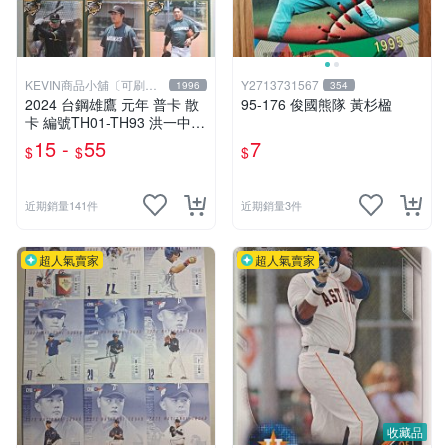
KEVIN商品小舖〔可刷
Y2713731567
1996
354
卡〕
2024 台鋼雄鷹 元年 普卡 散
95-176 俊國熊隊 黃杉楹
卡 編號TH01-TH93 洪一中
林振賢 蕭任汶 蔡昱詳 鄭漢禮
15 -
55
7
$
$
$
鄧蒔陽 黃甘霖 福永春吾 沈柏
蒼 鄭乃文 邱俊文 吳承翰
近期銷量141件
近期銷量3件
超人氣賣家
超人氣賣家
收藏品