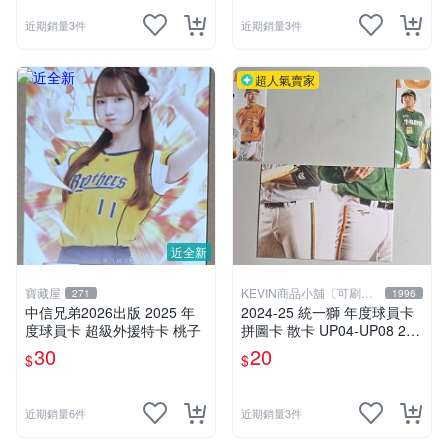
近期銷量3件
近期銷量3件
超人氣賣家
近全新
寶藏屋
KEVIN商品小舖〔可刷
271
1996
卡〕
中信兄弟2026出版 2025 年
2024-25 統一獅 年度球員卡
度球員卡 超級外援特卡 桃子
拼圖卡 散卡 UP04-UP08 202
6
30
20
$
$
近期銷量6件
近期銷量3件