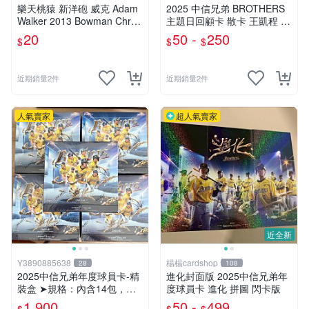
卡〕
樂天桃猿 新洋砲 威克 Adam
2025 中信兄弟 BROTHERS
Walker 2013 Bowman Chro
主題日回顧卡 散卡 王凱程 呂
me #BCP121 新秀球員卡
彥青 吳俊偉 詹子賢 江坤宇
20
50 -
250
$
$
$
邊荷律 TR01-TR06 2026 CT
BC
近期銷量2件
近期銷量2件
人氣賣家
超人氣賣家
近全新
Y3890885638
楊楊cardshop
28
108
2025中信兄弟年度球員卡-精
進化封面版 2025中信兄弟年
裝盒 ➤規格：內含14包，每
度球員卡 進化 拼圖 閃卡版
包內含10張卡片
1,900
50 -
499