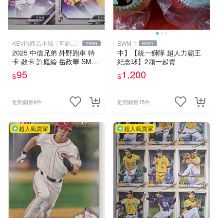
KEVIN商品小舖〔可刷
EWM-1
1996
8991
卡〕
2025 中信兄弟 外野跑車 特
中】【統一獅隊 超人力霸王
卡 散卡 許庭綸 岳政華 SM01
紀念球】2顆一起賣
-SM03 2026 CTBC
95
1,200
$
$
近期銷量9件
近期銷量15件
超人氣賣家
超人氣賣家