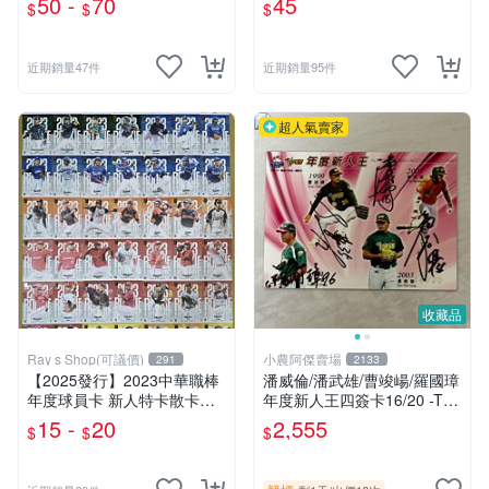
50 -
70
45
$
$
$
竣宥 勝騎士 羅戈 鄭浩均 李
鋒 中華職棒
振昌 鄧朝駿 黃博多 李博登
近期銷量47件
近期銷量95件
超人氣賣家
收藏品
Ray s Shop(可議價)
小農阿傑賣場
291
2133
【2025發行】2023中華職棒
潘威倫/潘武雄/曹竣崵/羅國璋
年度球員卡 新人特卡散卡區
年度新人王四簽卡16/20 -TS
(湊套小幫手)
C職棒18年統一獅隊卡
15 -
20
2,555
$
$
$