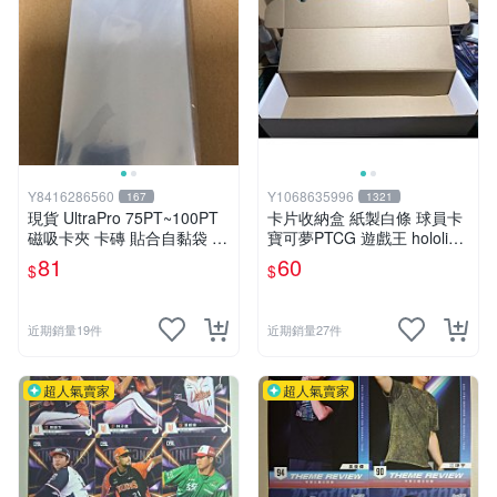
Y8416286560
Y1068635996
167
1321
現貨 UltraPro 75PT~100PT
卡片收納盒 紙製白條 球員卡
磁吸卡夾 卡磚 貼合自黏袋 一
寶可夢PTCG 遊戲王 hololive
包 球員卡厚卡 NBA MLB PAT
大容量 可放700張左右
81
60
$
$
CH卡
近期銷量19件
近期銷量27件
超人氣賣家
超人氣賣家