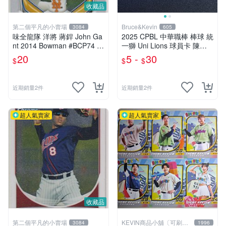
收藏品
第二個平凡的小賣場
Bruce&Kevin
3084
605
味全龍隊 洋將 蔣銲 John Ga
2025 CPBL 中華職棒 棒球 統
nt 2014 Bowman #BCP74 C
一獅 Uni Lions 球員卡 陳傑
hrome 新秀球員卡
憲 布雷克 古林睿煬
20
5 -
30
$
$
$
近期銷量2件
近期銷量2件
超人氣賣家
超人氣賣家
收藏品
第二個平凡的小賣場
KEVIN商品小舖〔可刷
3084
1996