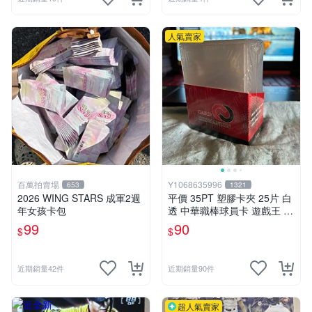
人氣賣家
百萬拍賣場
Y1068635996
653
1321
2026 WING STARS 成軍2週
平價 35PT 塑膠卡夾 25片 白
年女孩卡包
透 中華職棒球員卡 遊戲王 寶
可夢PTCG NBA MLB hololiv
99
90
$
$
e
近期銷量42件
近期銷量90件
超人氣賣家