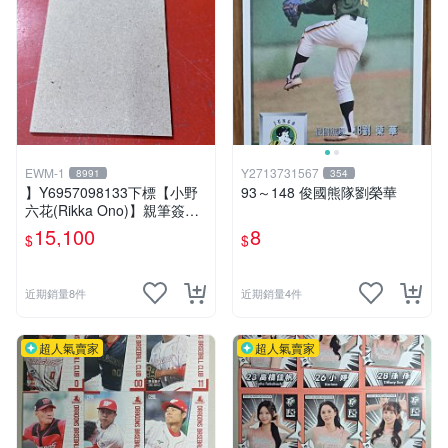
EWM-1
Y2713731567
8991
354
】Y6957098133下標【小野
93～148 俊國熊隊劉榮華
六花(Rikka Ono)】親筆簽名
DNA 毛卡】
15,100
8
$
$
近期銷量8件
近期銷量4件
超人氣賣家
超人氣賣家