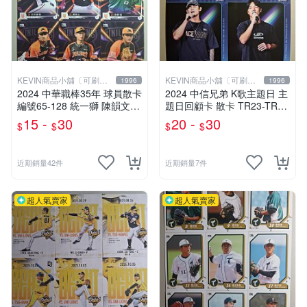
KEVIN商品小舖〔可刷
KEVIN商品小舖〔可刷
1996
1996
卡〕
卡〕
2024 中華職棒35年 球員散卡
2024 中信兄弟 K歌主題日 主
編號65-128 統一獅 陳韻文
題日回顧卡 散卡 TR23-TR26
林子崴 潘威倫 古林睿煬 勝騎
吳俊偉 江坤宇 張志豪 詹子賢
15 -
30
20 -
30
$
$
$
$
士 劉軒荅 劉予承 李其峰 鄭
2025 CTBC
澔 邱浩鈞 黃竣彥 王鏡銘
近期銷量42件
近期銷量7件
超人氣賣家
超人氣賣家