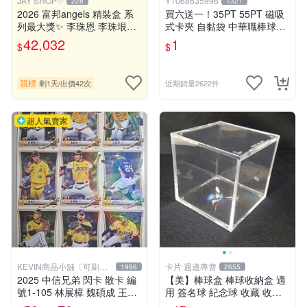
JAY SHOP✨
Y1068635996
228
1321
2026 富邦angels 精裝盒 系
買六送一！35PT 55PT 磁吸
列最大獎✨ 李珠恩 李珠垠
式卡夾 自黏袋 中華職棒球員
《珠珠寶貝 1of1》銘文 手繪
卡 遊戲王 寶可夢PTCG 漫威
42,032
1
$
$
Q版珠珠 簽名 金簽 書卡 喵喵
ultra pro可用
舞 性感 制服 富邦悍將
競標
剩1天
/
出價42次
近期銷量2622件
超人氣賣家
KEVIN商品小舖〔可刷
卡片 週邊專賣
1996
2655
卡〕
2025 中信兄弟 閃卡 散卡 編
【美】棒球盒 棒球收納盒 適
號1-105 林展樟 魏碩成 王凱
用 簽名球 紀念球 收藏 收納
程 鄭凱文 彭識穎 柯威士 游
（單個）林智勝 陳偉殷 陳金