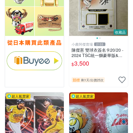
收藏品
小農阿傑賣場
2133
陳傑憲 雙球衣簽名卡20/20 -
2024 TSC統一獅豪華版&強
打者列傳
3,500
$
競標
剩1天
/
出價25次
超人氣賣家
超人氣賣家