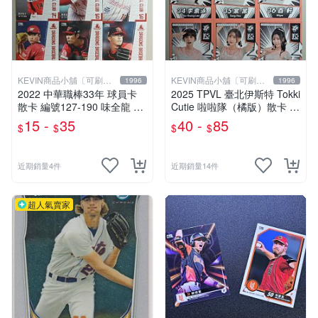
KEVIN商品小舖〔可刷
KEVIN商品小舖〔可刷
1996
1996
卡〕
卡〕
2022 中華職棒33年 球員卡
2025 TPVL 臺北伊斯特 Tokki
散卡 編號127-190 味全龍 游
Cutie 啦啦隊（橘版）散卡 編
宗儒 羅國華 廖任磊 劉宇鈞
號48-63 高橋佳帆 小婷 孫孫
15 -
35
40 -
85
$
$
$
$
劉昱言 王維中 郭郁政 吳俊杰
李素泳 棠棠 百軒 妍蓁 十一
蔡明憲 陳良志 鋼龍 呂偉晟
朴恩惠 金世星
近期銷量4件
近期銷量14件
超人氣賣家