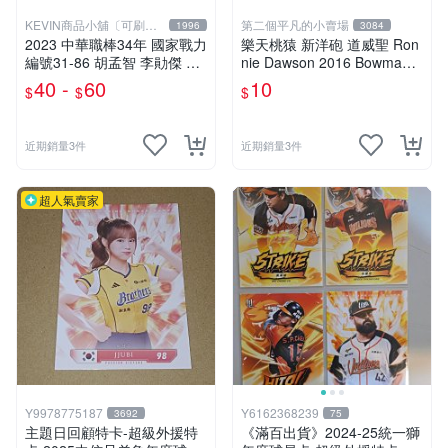
KEVIN商品小舖〔可刷
第二個平凡的小賣場
1996
3084
卡〕
2023 中華職棒34年 國家戰力
樂天桃猿 新洋砲 道威聖 Ron
編號31-86 胡孟智 李勛傑 邱
nie Dawson 2016 Bowman
鑫 鄭浩均 申皓瑋 江國豪 陳
Draft #BD-53 新秀球員卡
40 -
60
10
$
$
$
克羿 邱駿威 曾峻岳 李子強
林詔恩 陳柏清 王志煊 蔣少宏
近期銷量3件
近期銷量3件
超人氣賣家
Y9978775187
Y6162368239
3692
75
主題日回顧特卡-超級外援特
《滿百出貨》2024-25統一獅