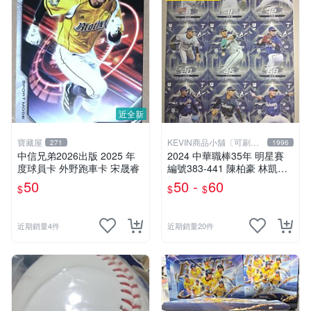
近全新
寶藏屋
KEVIN商品小舖〔可刷
271
1996
卡〕
中信兄弟2026出版 2025 年
2024 中華職棒35年 明星賽
度球員卡 外野跑車卡 宋晟睿
編號383-441 陳柏豪 林凱威
江國豪 江承諺 王尉永 陳冠偉
50
50 -
60
$
$
$
曾峻岳 林韶恩 吳俊偉 陳重羽
戴培峰 曾子祐 李凱威
近期銷量4件
近期銷量20件