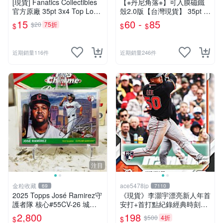
[現貨] Fanatics Collectibles
【※丹尼角落※】可入膜磁鐵
官方原廠 35pt 3x4 Top Load
殼2.0版【台灣現貨】 35pt ~
er 卡夾 1個 適用各式球員卡
180pt 防紫外線 抗UV 卡磚
15
60 -
85
$20
75折
$
$
$
遊戲王 寶可夢
卡套 鑑定卡 球員卡 BGS PS
A
近期銷量116件
近期銷量246件
注目
金粒收藏
ace5478jp
69
7110
2025 Topps José Ramirez守
《現貨》李灝宇漂亮新人年首
護者隊 核心#55CV-26 城市
安打+首打點紀錄經典時刻紀
版SSP
念卡 2026 Topps Now Rooki
2,800
198
$500
4折
$
$
e