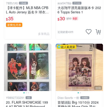
78郎の咭
ace5478jp
1548
7110
【球卡配件】MLB NBA CPB
大谷翔平漂亮最新版本卡 202
L Auto Jersey 簽名卡 球衣
6 Topps Series 1
球員卡專用 白條紙盒 一般普
35
30
$50
6折
$
$
卡可放約3-400張
運費抵用券
近期銷量43件
多筆商品
超人氣賣家
注目
Y9892733291
Digo Sports 一館
45
1455
20. FLAIR SHOWCASE 199
首號頭貼 Brg 10/10分 2024
6-97 ROW 2 M.Richmond、
慕獅女孩 Muse Girls 瑟七 一