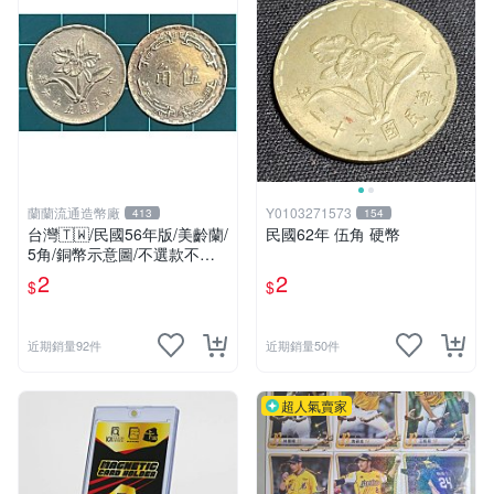
蘭蘭流通造幣廠
Y0103271573
413
154
台灣🇹🇼/民國56年版/美齡蘭/
民國62年 伍角 硬幣
5角/銅幣示意圖/不選款不挑
品/隨機出貨
2
2
$
$
近期銷量92件
近期銷量50件
超人氣賣家