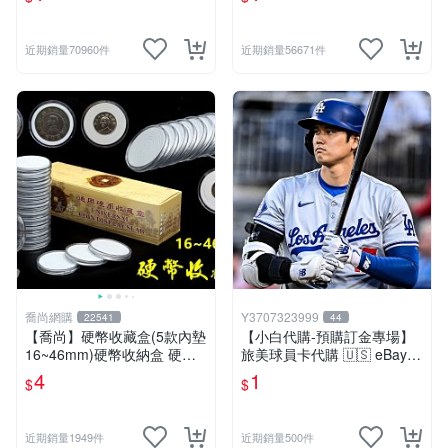
近期銷量70960件
近期銷量56671件
喬尚網購
Y3707323999
22541
44
【喬尚】硬幣收藏盒(5款內墊
【小白代購-預購訂金專場】
16~46mm)硬幣收納盒 硬幣
旅美球員卡代購 🇺🇸 eBay
盒 錢幣盒 紀念幣盒 硬幣保護
競標議價 / 林維恩 大谷翔平
4
1
$
$
錢母保護殼
Bowman / 沉浸式 ASMR 開
箱代購
近期銷量1949件
近期銷量500件