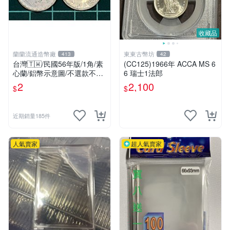
收藏品
蘭蘭流通造幣廠
東東古幣坊
413
42
台灣🇹🇼/民國56年版/1角/素
(CC125)1966年 ACCA MS 6
心蘭/鋁幣示意圖/不選款不挑
6 瑞士1法郎
品/隨機出貨
2
2,100
$
$
近期銷量185件
人氣賣家
超人氣賣家