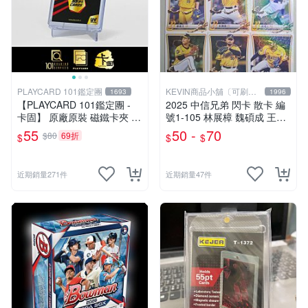
PLAYCARD 101鑑定團
KEVIN商品小舖〔可刷
1693
1996
卡〕
【PLAYCARD 101鑑定團 -
2025 中信兄弟 閃卡 散卡 編
卡固】 原廠原裝 磁鐵卡夾 /
號1-105 林展樟 魏碩成 王凱
磁鐵殼 尺寸：55pt / CPH55
程 鄭凱文 彭識穎 柯威士 游
55
50 -
70
$80
69折
$
$
$
竣宥 勝騎士 羅戈 鄭浩均 李
振昌 鄧朝駿 黃博多 李博登
近期銷量271件
近期銷量47件