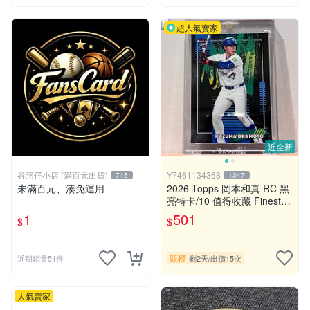
超人氣賣家
近全新
谷惑仔小店 (滿百元出貨)
Y7461134368
715
1347
未滿百元、湊免運用
2026 Topps 岡本和真 RC 黑
亮特卡/10 值得收藏 Finest K
azuma Okamoto
1
501
$
$
競標
近期銷量51件
剩2天
/
出價15次
人氣賣家