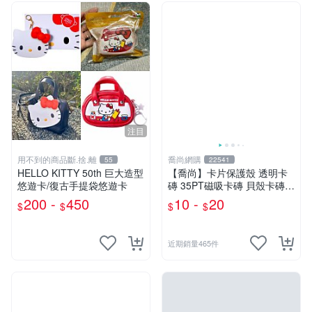
注目
用不到的商品斷.捨.離
喬尚網購
55
22541
HELLO KITTY 50th 巨大造型
【喬尚】卡片保護殼 透明卡
悠遊卡/復古手提袋悠遊卡
磚 35PT磁吸卡磚 貝殼卡磚
球員卡保護殼 卡磚展示架 寶
200 -
450
10 -
20
$
$
$
$
可夢 遊戲卡 球員卡
近期銷量465件