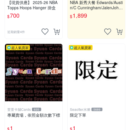
【現貨供應】 2025-26 NBA
NBA 新秀大餐 Edwards/Austi
Topps Hoops Hanger 掛盒
n/C Cunningham/JalenJohn
son 送Rc
700
1,899
$
$
近期銷量4件
超人氣賣家
超人氣賣家
萱萱卡舖Cards
Seaotter水獺
635
5689
專屬賣場，依照金額次數下標
限定下單
1
1
$
$