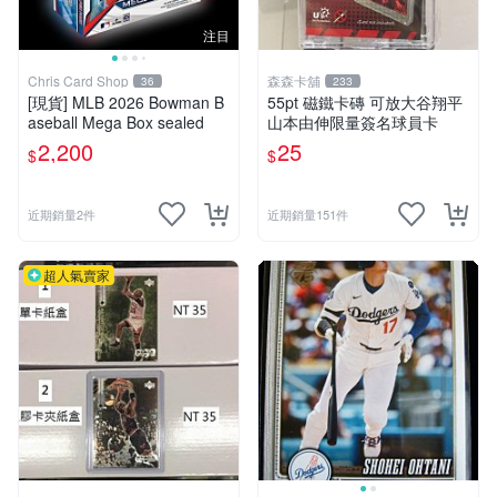
注目
Chris Card Shop
森森卡舖
36
233
[現貨] MLB 2026 Bowman B
55pt 磁鐵卡磚 可放大谷翔平
aseball Mega Box sealed
山本由伸限量簽名球員卡
2,200
25
$
$
近期銷量2件
近期銷量151件
超人氣賣家