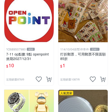
Y2689507980
114/10/04前暫停寄件
930
2361
7-11 op點數 9點 openpoint
打折郵票，可用郵票不限面額
效期2027/12/31
85折
10
1
$
$
近期銷量876件
近期銷量1087件
人氣賣家