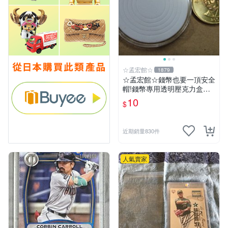
☆孟宏館☆
1879
☆孟宏館☆錢幣也要一頂安全
帽!錢幣專用透明壓克力盒收
納保護盒.1枚10元~收藏盒.3
10
$
近期銷量830件
人氣賣家