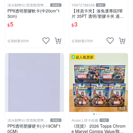
清水郵幣社/買賣郵票幣鈔
Y9972788338
3063
492
文獻
PP8透明塑膠軟卡(中20cm*1
【球員卡夾】湊免運專區❗️單
3cm)
片 35PT 透明/塑膠卡夾 適用
NBA 球員卡 遊戲王 寶可夢P
5
3
$
$
TCG
近期銷量300件
近期銷量376件
超人氣賣家
注目
清水郵幣社/買賣郵票幣鈔
Angel.L球卡收藏
3063
152
文獻
PP5透明塑膠硬卡(小19CM*1
《現貨》 2026 Topps Chrom
0CM)
e Marvel Comics Value/Blast