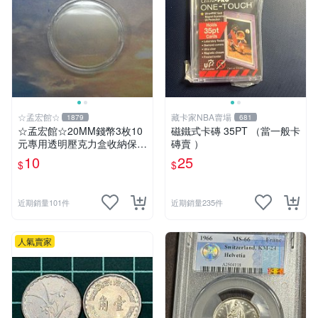
☆孟宏館☆
藏卡家NBA賣場
1879
681
☆孟宏館☆20MM錢幣3枚10
磁鐵式卡磚 35PT （當一般卡
元專用透明壓克力盒收納保護
磚賣 ）
盒錢幣收藏盒透明圓盒硬幣盒
10
25
$
$
錢幣盒
近期銷量101件
近期銷量235件
人氣賣家