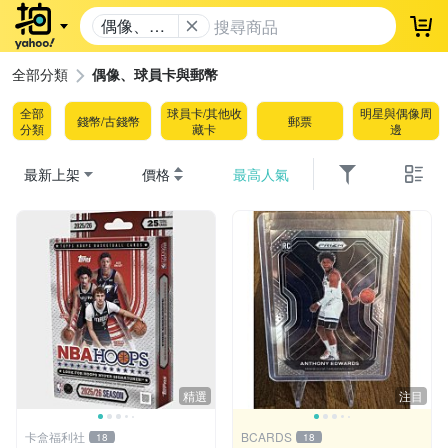
偶像、球
登
員卡與郵
幣
全部分類
偶像、球員卡與郵幣
全部
球員卡/其他收
明星與偶像周
錢幣/古錢幣
郵票
分類
藏卡
邊
最新上架
價格
最高人氣
精選
注目
卡盒福利社
BCARDS
18
18