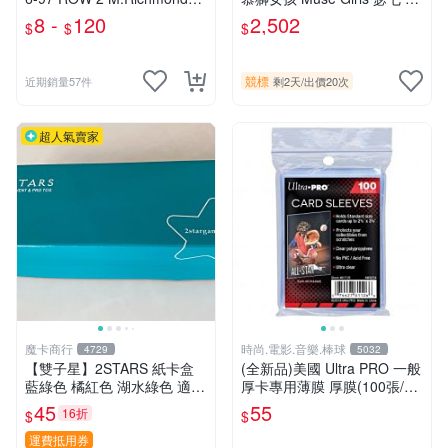
C.Barkley、J.Howard、D.Ro
七 雙人簽名卡 限量1/10 中華
8 -
120
2,502
$
$
$
binson....
職棒 統一獅 Uni Girls 雙棲啦
啦隊
競標
近期銷量57件
剩2天
/
出價20次
超人氣賣家
魔卡商行
時尚.電影.音樂.棒球
4729
5032
【雙子星】2STARS 紙卡盒
(全新品)美國 Ultra PRO 一般
藍綠色 橘紅色 湖水綠色 適用
厚卡專用薄膜 厚膜(100張/包)
集換式卡牌 中華職棒球員卡
缺貨中,上次到貨日期:2023/9/
45
55
16折
$
$
白條 長條 NBA MLB BBM CP
7已再到貨
BL 球員卡
運費抵用券