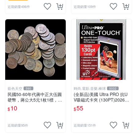
近期銷量496件
近期銷量109件
藍色天空
時尚.電影.音樂.棒球
590
5032
民國50-60年代蔣中正大伍圓
(全新品)美國 Ultra PRO 抗U
硬幣，蔣公大5元1枚1標，流
V吸磁式卡夾 (130PT)2026/
通品如圖，絕無差品
3/12已再到貨
10
55
$
$
近期銷量95件
近期銷量151件