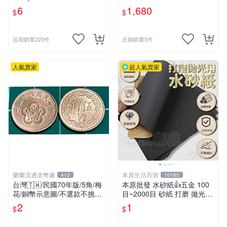
er Box (手雷盒）漫威漫畫版
6
1,680
$
$
近期銷量225件
近期銷量5件
人氣賣家
超人氣賣家
蘭蘭流通造幣廠
本原生活百貨
413
10185
台灣🇹🇼/民國70年版/5角/梅
本原批發 水砂紙👍五金 100
花/銅幣示意圖/不選款不挑品/
目~2000目 砂紙 打磨 拋光耐
隨機出貨
水 磨砂紙 細砂紙 粗砂紙 砂
2
1
$
$
紙 加工 CY507