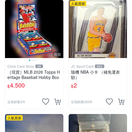
人氣賣家
注目
Chris Card Shop
JC Sport Card
36
882
［現貨］MLB 2026 Topps H
隨機 NBA 小卡 （補免運差
eritage Baseball Hobby Box
額）
4,500
2
$
$
近期銷量2件
近期銷量200件
人氣賣家