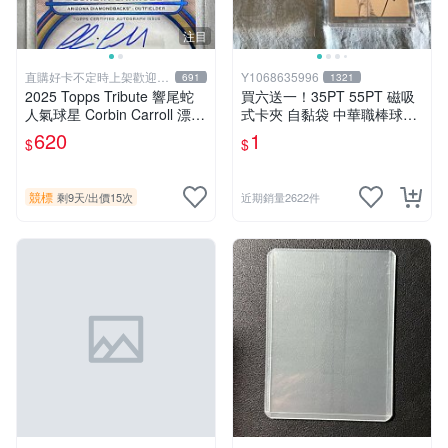
注目
直購好卡不定時上架歡迎關
Y1068635996
691
1321
注
2025 Topps Tribute 響尾蛇
買六送一！35PT 55PT 磁吸
人氣球星 Corbin Carroll 漂亮
式卡夾 自黏袋 中華職棒球員
藍版壓克力卡面簽 限量106/1
卡 遊戲王 寶可夢PTCG 漫威
620
1
$
$
50 附磁鐵殼
ultra pro可用
競標
剩9天
/
出價15次
近期銷量2622件