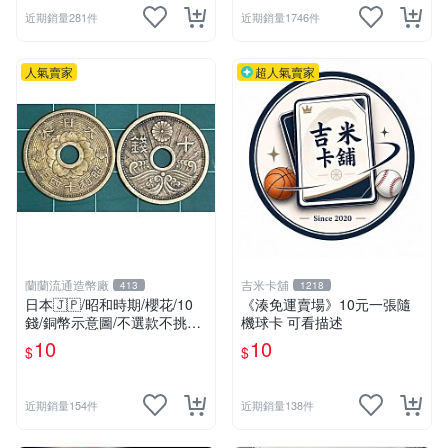
近期銷量281件
近期銷量1746件
人氣賣家
超人氣賣家
蘭蘭流通造幣廠
吉米卡舖
413
1218
日本🇯🇵/昭和時期/櫻花/10
《湊免運賣場》10元一張隨
錢/銅幣示意圖/不選款不挑品/
機球卡 可看描述
隨機出貨
10
10
$
$
近期銷量154件
近期銷量138件