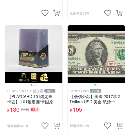
近期銷量63件
PLAYCARD 101鑑定團
Jerry s Coin
1693
2638
【PLAYCARD 101鑑定團 -
【低價外鈔】美國 2017年 2
卡固】 101鑑定團/卡固原廠
Dollars USD 美金 紙鈔一枚
原裝 一般卡夾 / 塑膠殼 尺
少見
130
105
$140
93折
$
$
寸：35pt
近期銷量418件
近期銷量68件