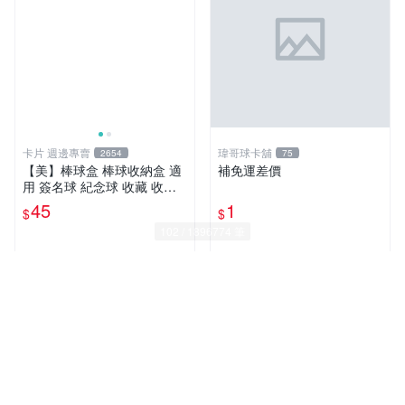
卡片 週邊專賣
瑋哥球卡舖
2654
75
【美】棒球盒 棒球收納盒 適
補免運差價
用 簽名球 紀念球 收藏 收納
（單個）林智勝 陳偉殷 陳金
45
1
$
$
鋒 中華職棒
近期銷量95件
近期銷量40件
超人氣賣家
超人氣賣家