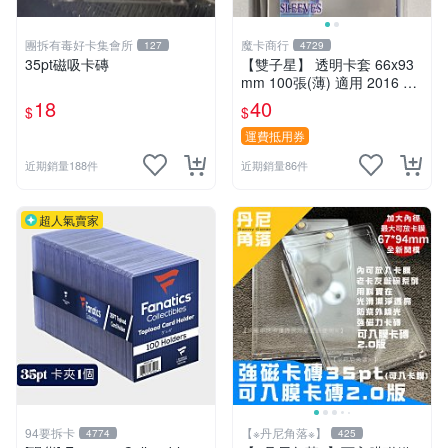
團拆有毒好卡集會所
魔卡商行
127
4729
35pt磁吸卡磚
【雙子星】 透明卡套 66x93
mm 100張(薄) 適用 2016 CP
BL BASEBALL CARD 一般球
18
40
$
$
員卡
運費抵用券
近期銷量188件
近期銷量86件
超人氣賣家
94要拆卡
【※丹尼角落※】
4774
425