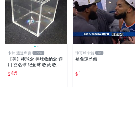
卡片 週邊專賣
瑋哥球卡舖
2655
75
【美】棒球盒 棒球收納盒 適
補免運差價
用 簽名球 紀念球 收藏 收納
（單個）林智勝 陳偉殷 陳金
45
1
$
$
鋒 中華職棒
近期銷量95件
近期銷量40件
超人氣賣家