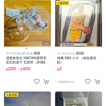
人氣賣家
注目
用不到的商品斷.捨.離
JC Sport Card
55
883
感應會發光 IWATANI露營系
隨機 NBA 小卡 （補免運差
造型悠遊卡 瓦斯燈（原價$55
額）
0特價$250）/卡式爐（原價
200 -
400
2
$
$
$
$450特價$200）
近期銷量200件
人氣賣家