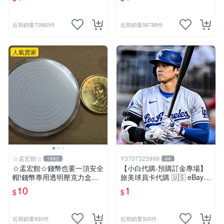
近期銷量70960件
近期銷量56788件
人氣賣家
☆孟宏館☆
Y3707323999
1882
44
☆孟宏館☆錢幣也要一頂安全
【小白代購-預購訂金專場】
帽!錢幣專用透明壓克力盒收
旅美球員卡代購 🇺🇸 eBay
納保護盒.1枚10元~收藏盒.3
競標議價 / 林維恩 大谷翔平
10
1
$
$
Bowman / 沉浸式 ASMR 開
箱代購
近期銷量830件
近期銷量500件