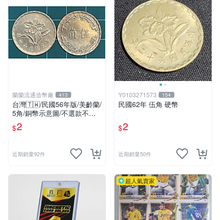
蘭蘭流通造幣廠
Y0103271573
413
154
台灣🇹🇼/民國56年版/美齡蘭/
民國62年 伍角 硬幣
5角/銅幣示意圖/不選款不挑
品/隨機出貨
2
2
$
$
近期銷量92件
近期銷量50件
超人氣賣家