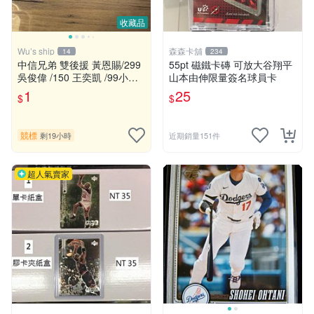
收藏品
Wu’s ship
森森卡舖
14
234
中信兄弟 雙後援 黃恩賜/299
55pt 磁鐵卡磚 可放大谷翔平
吳俊偉 /150 王奕凱 /99小卡
山本由伸限量簽名球員卡
陳英睿/150
1
25
$
$
競標
剩19小時
近期銷量151件
超人氣賣家