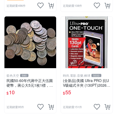
近期銷量496件
近期銷量108件
藍色天空
時尚.電影.音樂.棒球
590
5033
民國50-60年代蔣中正大伍圓
(全新品)美國 Ultra PRO 抗U
硬幣，蔣公大5元1枚1標，流
V吸磁式卡夾 (130PT)2026/
通品如圖，絕無差品
3/12已再到貨
10
55
$
$
近期銷量95件
近期銷量151件