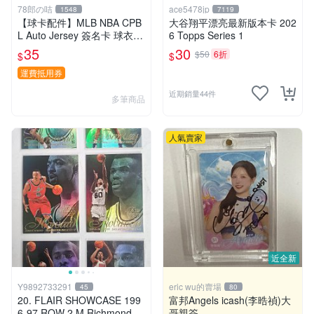
78郎の咭
ace5478jp
1548
7119
【球卡配件】MLB NBA CPB
大谷翔平漂亮最新版本卡 202
L Auto Jersey 簽名卡 球衣
6 Topps Series 1
球員卡專用 白條紙盒 一般普
35
30
$50
6折
$
$
卡可放約3-400張
運費抵用券
近期銷量44件
多筆商品
人氣賣家
近全新
Y9892733291
eric wu的賣場
45
80
20. FLAIR SHOWCASE 199
富邦Angels icash(李晧禎)大
6-97 ROW 2 M.Richmond、
哥親簽