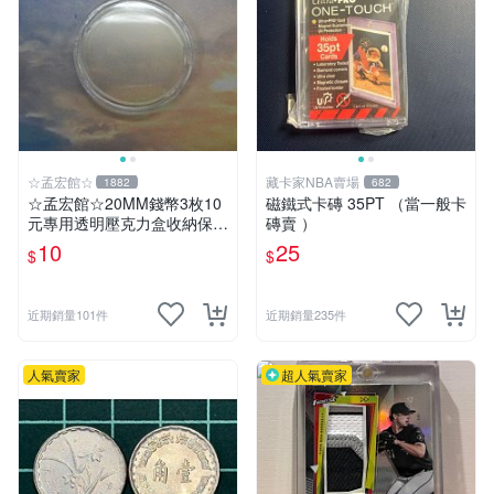
☆孟宏館☆
藏卡家NBA賣場
1882
682
☆孟宏館☆20MM錢幣3枚10
磁鐵式卡磚 35PT （當一般卡
元專用透明壓克力盒收納保護
磚賣 ）
盒錢幣收藏盒透明圓盒硬幣盒
10
25
$
$
錢幣盒
近期銷量101件
近期銷量235件
人氣賣家
超人氣賣家