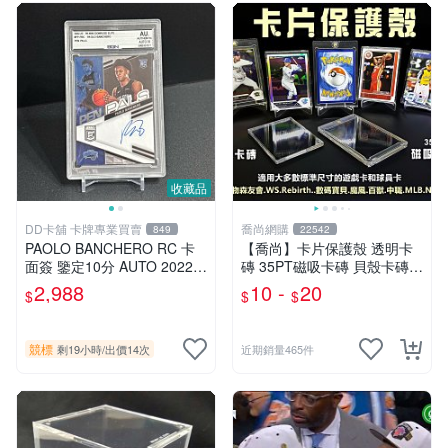
收藏品
DD卡舖 卡牌專業買賣
喬尚網購
849
22542
PAOLO BANCHERO RC 卡
【喬尚】卡片保護殼 透明卡
面簽 鑒定10分 AUTO 2022-2
磚 35PT磁吸卡磚 貝殼卡磚
3 PANINI DONRUSS ELITE
球員卡保護殼 卡磚展示架 寶
2,988
10 -
20
$
$
$
BASKETBALL #137
可夢 遊戲卡 球員卡
競標
剩19小時
/
出價14次
近期銷量465件