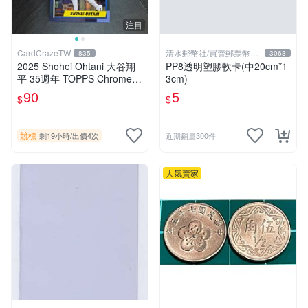
注目
CardCrazeTW
清水郵幣社/買賣郵票幣鈔
835
3063
文獻
2025 Shohei Ohtani 大谷翔
PP8透明塑膠軟卡(中20cm*1
平 35週年 TOPPS Chrome
3cm)
MLB 棒球卡 Dodgers 道奇隊
90
5
$
$
競標
剩19小時
/
出價4次
近期銷量300件
人氣賣家