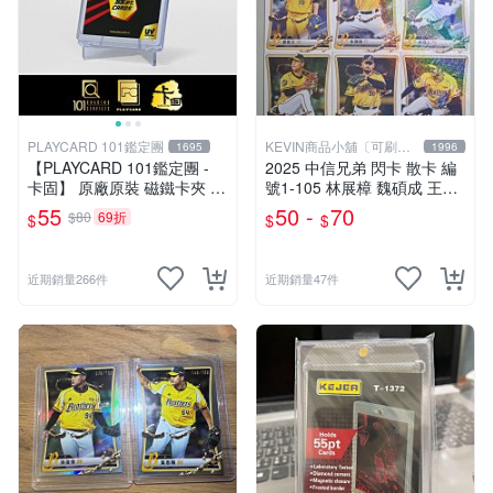
PLAYCARD 101鑑定團
KEVIN商品小舖〔可刷
1695
1996
卡〕
【PLAYCARD 101鑑定團 -
2025 中信兄弟 閃卡 散卡 編
卡固】 原廠原裝 磁鐵卡夾 /
號1-105 林展樟 魏碩成 王凱
磁鐵殼 尺寸：55pt / CPH55
程 鄭凱文 彭識穎 柯威士 游
55
50 -
70
$80
69折
$
$
$
竣宥 勝騎士 羅戈 鄭浩均 李
振昌 鄧朝駿 黃博多 李博登
近期銷量266件
近期銷量47件