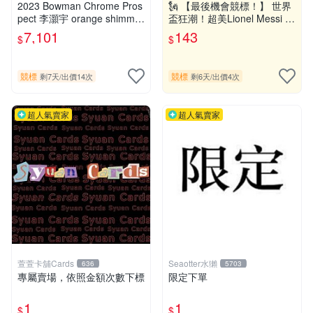
注
2023 Bowman Chrome Pros
🗽 【最後機會競標！】 世界
pect 李灝宇 orange shimmer
盃狂潮！超美Lionel Messi 球
Auto /25- BGS9.5/10
王 梅西 Topps 紐約城市藝術
7,101
143
$
$
特卡 (阿根廷國家隊) 🗽 no 1
0
競標
競標
剩7天
/
出價14次
剩6天
/
出價4次
超人氣賣家
超人氣賣家
萱萱卡舖Cards
Seaotter水獺
636
5703
專屬賣場，依照金額次數下標
限定下單
1
1
$
$