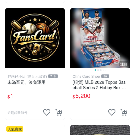
注目
谷惑仔小店 (滿百元出貨)
Chris Card Shop
716
36
未滿百元、湊免運用
[現貨] MLB 2026 Topps Bas
eball Series 2 Hobby Box se
aled
1
5,200
$
$
近期銷量51件
人氣賣家