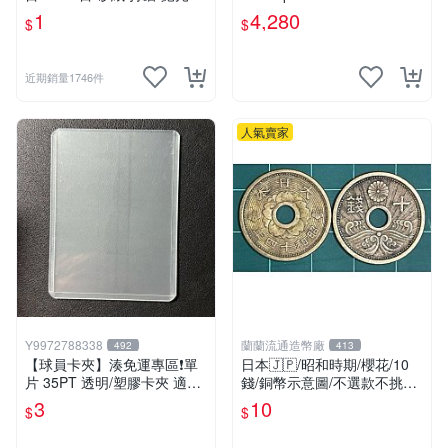
水 磨砂紙 細砂紙 粗砂紙 砂
ga Box 不確定官方是否有封
1
4,280
$
$
紙 加工 CY507
膜，以到貨為主，介意者勿下
單 TCU
近期銷量1746件
人氣賣家
Y9972788338
蘭蘭流通造幣廠
492
413
【球員卡夾】湊免運專區❗️單
日本🇯🇵/昭和時期/櫻花/10
片 35PT 透明/塑膠卡夾 適用
錢/銅幣示意圖/不選款不挑品/
NBA 球員卡 遊戲王 寶可夢P
隨機出貨
3
10
$
$
TCG