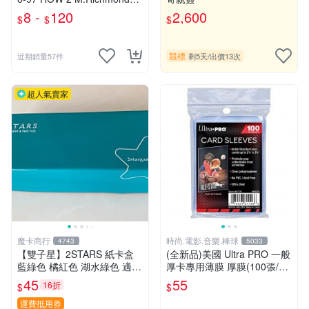
C.Barkley、J.Howard、D.Ro
8 -
120
2,600
$
$
$
binson....
競標
近期銷量57件
剩5天
/
出價13次
超人氣賣家
魔卡商行
時尚.電影.音樂.棒球
4743
5033
【雙子星】2STARS 紙卡盒
(全新品)美國 Ultra PRO 一般
藍綠色 橘紅色 湖水綠色 適用
厚卡專用薄膜 厚膜(100張/包)
集換式卡牌 中華職棒球員卡
缺貨中,上次到貨日期:2023/9/
45
55
16折
$
$
白條 長條 NBA MLB BBM CP
7已再到貨
BL 球員卡
運費抵用券