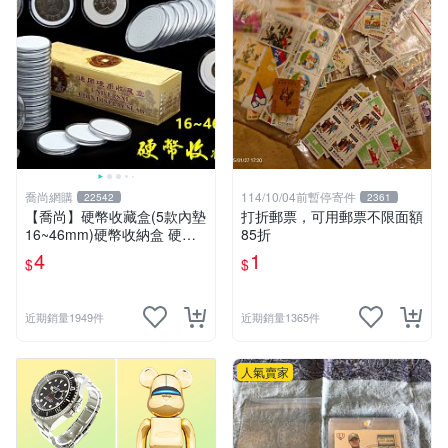
喬尚網購
114/10/04前暫停寄件
22542
2361
【喬尚】硬幣收藏盒(5款內墊
打折郵票，可用郵票不限面額
16~46mm)硬幣收納盒 硬幣
85折
盒 錢幣盒 紀念幣盒 硬幣保護
4
1
$
$
錢母保護殼
近期銷量1949件
近期銷量1365件
人氣賣家