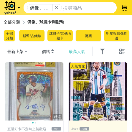
偶像、球
登
員卡與郵
幣
全部分類
偶像、球員卡與郵幣
全部
球員卡/其他收
明星與偶像周
錢幣/古錢幣
郵票
分類
藏卡
邊
最新上架
價格
最高人氣
人氣賣家
精選
精選
直購好卡不定時上架歡迎關
Jazz
691
338