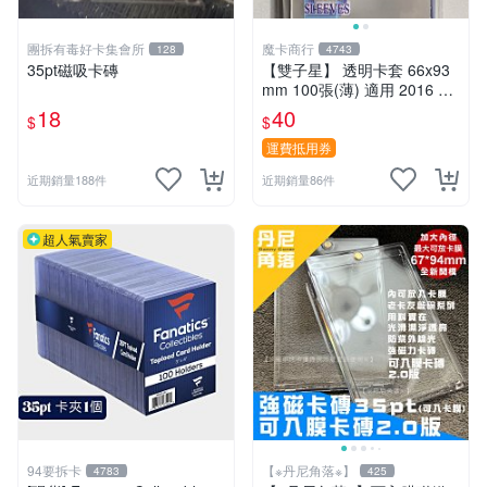
團拆有毒好卡集會所
魔卡商行
128
4743
35pt磁吸卡磚
【雙子星】 透明卡套 66x93
mm 100張(薄) 適用 2016 CP
BL BASEBALL CARD 一般球
18
40
$
$
員卡
運費抵用券
近期銷量188件
近期銷量86件
超人氣賣家
94要拆卡
【※丹尼角落※】
4783
425