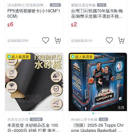
清水郵幣社/買賣郵票幣鈔
蘭蘭流通造幣廠
3063
413
文獻
PP5透明塑膠硬卡(小19CM*1
台灣🇹🇼/民國70年版/5角/梅
0CM)
花/銅幣示意圖/不選款不挑品/
隨機出貨
6
2
$
$
近期銷量225件
近期銷量281件
超人氣賣家
超人氣賣家
注目
本原生活百貨
Angel.L球卡收藏
10186
153
本原批發 水砂紙👍五金 100
《預購》2025-26 Topps Chr
目~2000目 砂紙 打磨 拋光耐
ome Updates Basketball Me