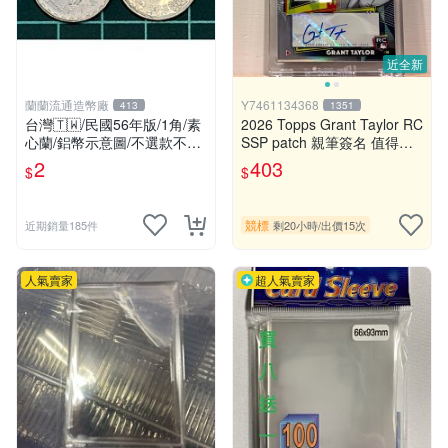
近全新
蘭蘭流通造幣廠
Y7461134368
413
1351
台灣🇹🇼/民國56年版/1角/素
2026 Topps Grant Taylor RC
心蘭/鋁幣示意圖/不選款不挑
SSP patch 親筆簽名 值得收
品/隨機出貨
藏 Finest Rookie Auto Relic
2
403
$
$
RPA 箱特典
競標
近期銷量185件
剩20小時
/
出價15次
人氣賣家
超人氣賣家