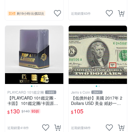
競標
剩19小時
/
出價22次
近期銷量63件
PLAYCARD 101鑑定團
Jerry s Coin
1695
2641
【PLAYCARD 101鑑定團 -
【低價外鈔】美國 2017年 2
卡固】 101鑑定團/卡固原廠
Dollars USD 美金 紙鈔一枚
原裝 一般卡夾 / 塑膠殼 尺
少見
130
105
$140
93折
$
$
寸：35pt
近期銷量418件
近期銷量68件