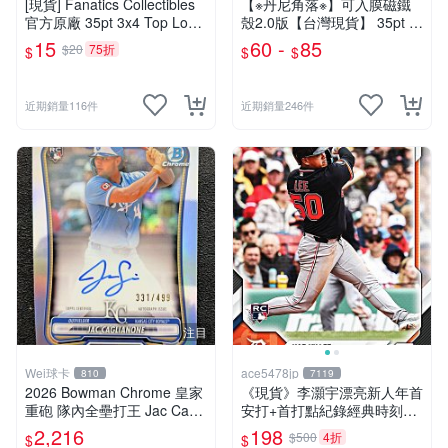
[現貨] Fanatics Collectibles
【※丹尼角落※】可入膜磁鐵
官方原廠 35pt 3x4 Top Load
殼2.0版【台灣現貨】 35pt ~
er 卡夾 1個 適用各式球員卡
180pt 防紫外線 抗UV 卡磚
15
60 -
85
$20
75折
$
$
$
遊戲王 寶可夢
卡套 鑑定卡 球員卡 BGS PS
A
近期銷量116件
近期銷量246件
注目
Wei球卡
ace5478jp
810
7119
2026 Bowman Chrome 皇家
《現貨》李灝宇漂亮新人年首
重砲 隊內全壘打王 Jac Cagli
安打+首打點紀錄經典時刻紀
anone RC限量499張銀亮新
念卡 2026 Topps Now Rooki
2,216
198
$500
4折
$
$
人簽名卡
e