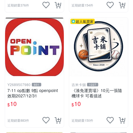
近期銷量376件
近期銷量154件
超人氣賣家
Y2689507980
吉米卡舖
931
1227
7-11 op點數 9點 openpoint
《湊免運賣場》10元一張隨
效期2027/12/31
機球卡 可看描述
10
10
$
$
近期銷量883件
近期銷量150件