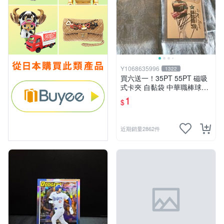
Y1068635996
1322
買六送一！35PT 55PT 磁吸
式卡夾 自黏袋 中華職棒球員
卡 遊戲王 寶可夢PTCG 漫威
1
$
ultra pro可用
近期銷量2862件