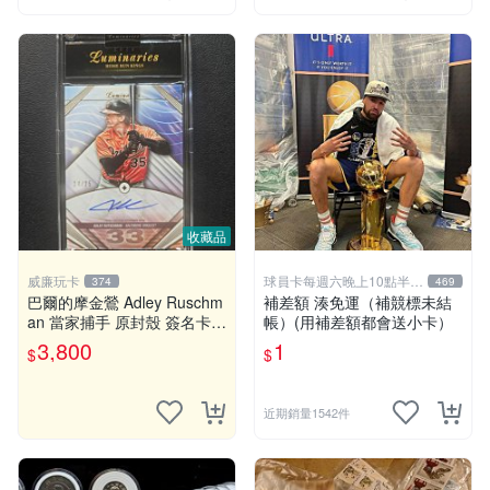
收藏品
威廉玩卡
球員卡每週六晚上10點半結
374
469
標
巴爾的摩金鶯 Adley Ruschm
補差額 湊免運（補競標未結
an 當家捕手 原封殼 簽名卡
帳）(用補差額都會送小卡）
限量卡
3,800
1
$
$
近期銷量1542件