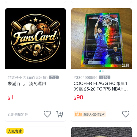
注目
谷惑仔小店 (滿百元出貨)
Y3304908596
716
1376
未滿百元、湊免運用
COOPER FLAGG RC 限量1
99張 25-26 TOPPS NBAHO
OPS
1
90
$
$
競標
近期銷量51件
剩8天
/
出價2次
人氣賣家