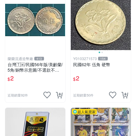
蘭蘭流通造幣廠
Y0103271573
413
154
台灣🇹🇼/民國56年版/美齡蘭/
民國62年 伍角 硬幣
5角/銅幣示意圖/不選款不挑
品/隨機出貨
2
2
$
$
近期銷量92件
近期銷量50件
超人氣賣家