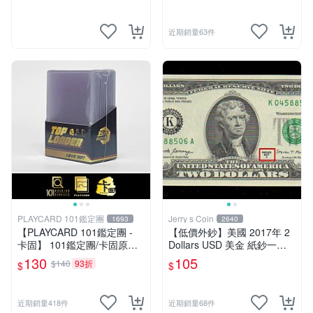
近期銷量63件
PLAYCARD 101鑑定團
Jerry s Coin
1693
2640
【PLAYCARD 101鑑定團 -
【低價外鈔】美國 2017年 2
卡固】 101鑑定團/卡固原廠
Dollars USD 美金 紙鈔一枚
原裝 一般卡夾 / 塑膠殼 尺
少見
130
105
$140
93折
$
$
寸：35pt
近期銷量418件
近期銷量68件