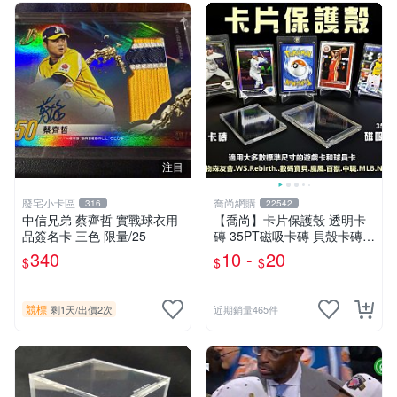
注目
廢宅小卡區
喬尚網購
316
22542
中信兄弟 蔡齊哲 實戰球衣用
【喬尚】卡片保護殼 透明卡
品簽名卡 三色 限量/25
磚 35PT磁吸卡磚 貝殼卡磚
球員卡保護殼 卡磚展示架 寶
340
10 -
20
$
$
$
可夢 遊戲卡 球員卡
競標
剩1天
/
出價2次
近期銷量465件