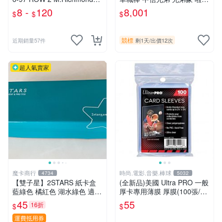
C.Barkley、J.Howard、D.Ro
隊 Passion Sisters 沛婕 儀諪
8 -
120
8,001
$
$
$
binson....
比基尼衣物簽名卡 限量1/8
競標
近期銷量57件
剩1天
/
出價12次
超人氣賣家
魔卡商行
時尚.電影.音樂.棒球
4734
5032
【雙子星】2STARS 紙卡盒
(全新品)美國 Ultra PRO 一般
藍綠色 橘紅色 湖水綠色 適用
厚卡專用薄膜 厚膜(100張/包)
集換式卡牌 中華職棒球員卡
缺貨中,上次到貨日期:2023/9/
45
55
16折
$
$
白條 長條 NBA MLB BBM CP
7已再到貨
BL 球員卡
運費抵用券