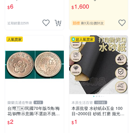
棒球獨角獸大谷翔平道奇首轟
6
1,600
$
$
滿分鑑定紀念卡 BGS10
競標
近期銷量225件
剩1天
/
出價31次
人氣賣家
超人氣賣家
蘭蘭流通造幣廠
本原生活百貨
413
10185
台灣🇹🇼/民國70年版/5角/梅
本原批發 水砂紙👍五金 100
花/銅幣示意圖/不選款不挑品/
目~2000目 砂紙 打磨 拋光耐
隨機出貨
水 磨砂紙 細砂紙 粗砂紙 砂
2
1
$
$
紙 加工 CY507