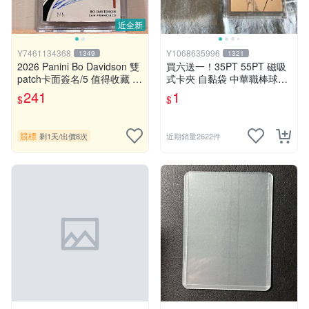
近全新
Y7461134368
Y1068635996
1349
1321
2026 Panini Bo Davidson 雙
買六送一！35PT 55PT 磁吸
patch卡面簽名/5 值得收藏 小
式卡夾 自黏袋 中華職棒球員
國寶 Immaculate
卡 遊戲王 寶可夢PTCG 漫威
241
1
$
$
ultra pro可用
競標
剩1天
/
出價8次
近期銷量2622件