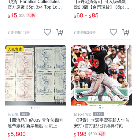
[現貨] Fanatics Collectibles
【※丹尼角落※】可入膜磁鐵
官方原廠 35pt 3x4 Top Load
殼2.0版【台灣現貨】 35pt ~
er 卡夾 1個 適用各式球員卡
180pt 防紫外線 抗UV 卡磚
15
60 -
85
$20
75折
$
$
$
遊戲王 寶可夢
卡套 鑑定卡 球員卡 BGS PS
A
近期銷量116件
近期銷量246件
人氣賣家
注目
黃石集
ace5478jp
692
7115
【回流品】紀039 青年節四方
《現貨》李灝宇漂亮新人年首
連帶廠銘 新票無貼 回流上品
安打+首打點紀錄經典時刻紀
(VF) TS12242
念卡 2026 Topps Now Rooki
5,800
198
$500
4折
$
$
e