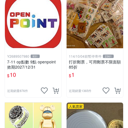
Y2689507980
114/10/04前暫停寄件
931
2361
7-11 op點數 9點 openpoint
打折郵票，可用郵票不限面額
效期2027/12/31
85折
10
1
$
$
近期銷量876件
近期銷量1365件
人氣賣家