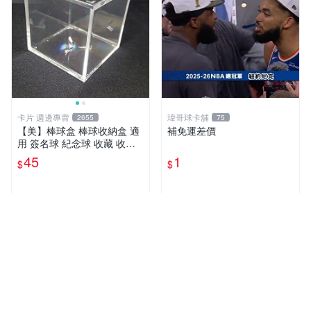
卡片 週邊專賣
瑋哥球卡舖
2655
75
【美】棒球盒 棒球收納盒 適
補免運差價
用 簽名球 紀念球 收藏 收納
（單個）林智勝 陳偉殷 陳金
45
1
$
$
鋒 中華職棒
近期銷量95件
近期銷量40件
超人氣賣家