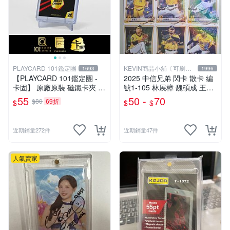
PLAYCARD 101鑑定團
KEVIN商品小舖〔可刷
1693
1996
卡〕
【PLAYCARD 101鑑定團 -
2025 中信兄弟 閃卡 散卡 編
卡固】 原廠原裝 磁鐵卡夾 /
號1-105 林展樟 魏碩成 王凱
磁鐵殼 尺寸：55pt / CPH55
程 鄭凱文 彭識穎 柯威士 游
55
50 -
70
$80
69折
$
$
$
竣宥 勝騎士 羅戈 鄭浩均 李
振昌 鄧朝駿 黃博多 李博登
近期銷量272件
近期銷量47件
人氣賣家