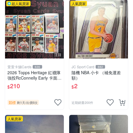
超人氣賣家
人氣賣家
注目
萱萱卡舖Cards
JC Sport Card
636
882
2026 Topps Heritage 紅襪隊
隨機 NBA 小卡 （補免運差
強投RcConnelly Early 卡面
額）
簽、Rc Roman Anthony等明
210
2
$
$
星球員(近期簽名國外結破80
美）
競標
剩1天
/
出價9次
近期銷量200件
人氣賣家