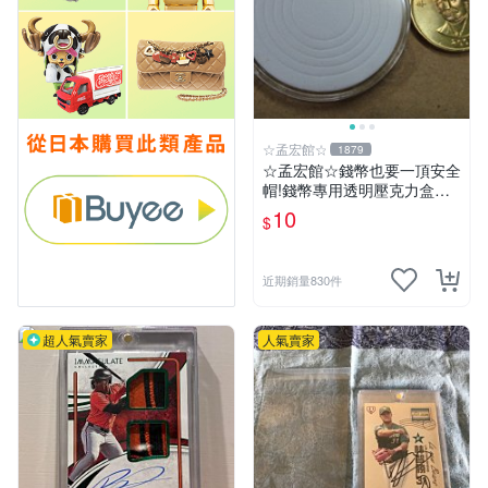
☆孟宏館☆
1879
☆孟宏館☆錢幣也要一頂安全
帽!錢幣專用透明壓克力盒收
納保護盒.1枚10元~收藏盒.3
10
$
近期銷量830件
超人氣賣家
人氣賣家