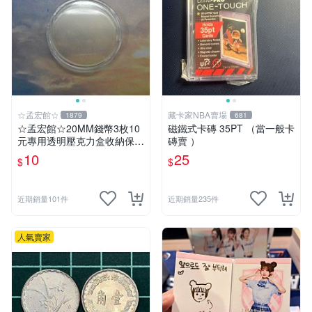
☆孟宏館☆
藏卡家NBA賣場
1879
681
☆孟宏館☆20MM錢幣3枚10
磁鐵式卡磚 35PT （當一般卡
元專用透明壓克力盒收納保護
磚賣 ）
盒錢幣收藏盒透明圓盒硬幣盒
10
25
$
$
錢幣盒
近期銷量101件
近期銷量235件
人氣賣家