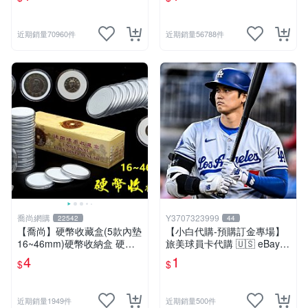
近期銷量70960件
近期銷量56788件
喬尚網購
Y3707323999
22542
44
【喬尚】硬幣收藏盒(5款內墊
【小白代購-預購訂金專場】
16~46mm)硬幣收納盒 硬幣
旅美球員卡代購 🇺🇸 eBay
盒 錢幣盒 紀念幣盒 硬幣保護
競標議價 / 林維恩 大谷翔平
4
1
$
$
錢母保護殼
Bowman / 沉浸式 ASMR 開
箱代購
近期銷量1949件
近期銷量500件