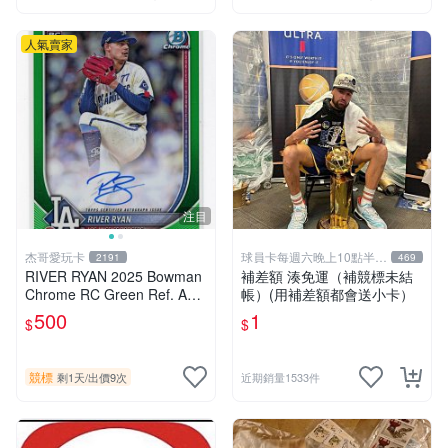
人氣賣家
注目
杰哥愛玩卡
球員卡每週六晚上10點半結
2191
469
標
RIVER RYAN 2025 Bowman
補差額 湊免運（補競標未結
Chrome RC Green Ref. AUT
帳）(用補差額都會送小卡）
O /99 道奇轉戰老虎強投萊
500
1
$
$
恩、綠亮限量新人簽名卡 (新
殼
競標
剩1天
/
出價9次
近期銷量1533件