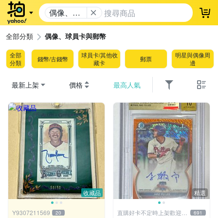
偶像、球
登
員卡與郵
幣
全部分類
偶像、球員卡與郵幣
全部
球員卡/其他收
明星與偶像周
錢幣/古錢幣
郵票
分類
藏卡
邊
最新上架
價格
最高人氣
收藏品
精選
Y9307211569
直購好卡不定時上架歡迎關
20
691