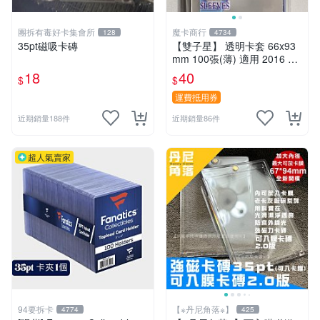
團拆有毒好卡集會所
魔卡商行
128
4734
35pt磁吸卡磚
【雙子星】 透明卡套 66x93
mm 100張(薄) 適用 2016 CP
BL BASEBALL CARD 一般球
18
40
$
$
員卡
運費抵用券
近期銷量188件
近期銷量86件
超人氣賣家
94要拆卡
【※丹尼角落※】
4774
425