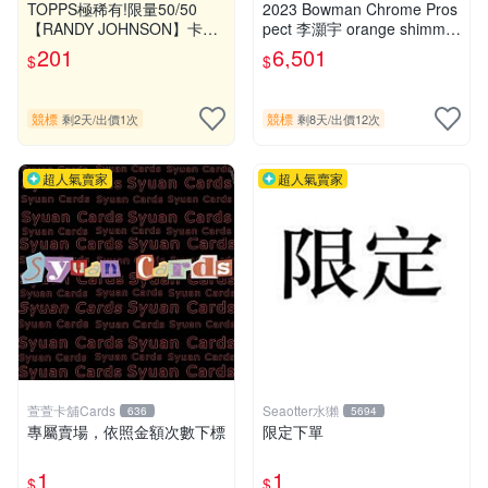
注
TOPPS極稀有!限量50/50
2023 Bowman Chrome Pros
【RANDY JOHNSON】卡面
pect 李灝宇 orange shimmer
親簽~限量尾號!全球唯一
Auto /25- BGS9.5/10
201
6,501
$
$
競標
競標
剩2天
/
出價1次
剩8天
/
出價12次
超人氣賣家
超人氣賣家
萱萱卡舖Cards
Seaotter水獺
636
5694
專屬賣場，依照金額次數下標
限定下單
1
1
$
$