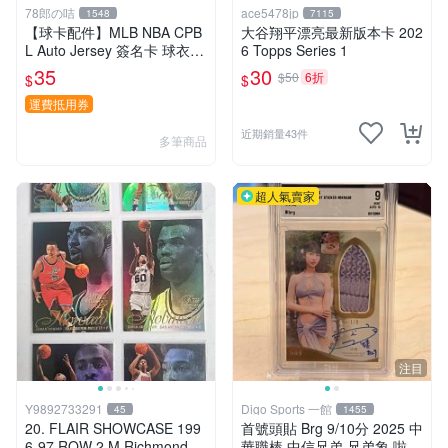
78郎の咭
ace5478jp
1548
7115
【球卡配件】MLB NBA CPB
大谷翔平漂亮最新版本卡 202
L Auto Jersey 簽名卡 球衣
6 Topps Series 1
球員卡專用 白條紙盒 一般普
35
30
$50
6折
$
$
卡可放約3-400張
運費抵用券
近期銷量43件
多筆商品
超人氣賣家
注目
Y9892733291
Digo Sports 一館
45
1455
20. FLAIR SHOWCASE 199
首號頭貼 Brg 9/10分 2025 中
6-97 ROW 2 M.Richmond、
華職棒 中信兄弟 兄弟象 啦啦