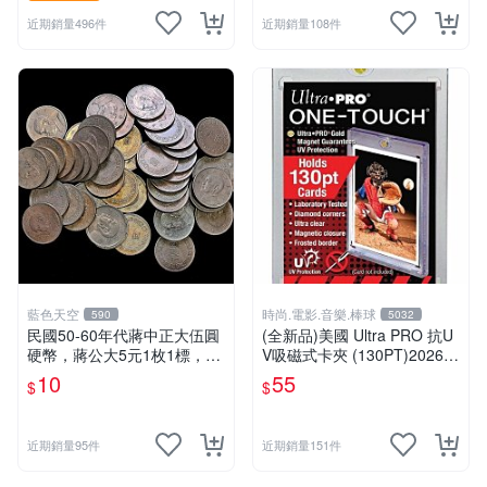
近期銷量496件
近期銷量108件
藍色天空
時尚.電影.音樂.棒球
590
5032
民國50-60年代蔣中正大伍圓
(全新品)美國 Ultra PRO 抗U
硬幣，蔣公大5元1枚1標，流
V吸磁式卡夾 (130PT)2026/
通品如圖，絕無差品
3/12已再到貨
10
55
$
$
近期銷量95件
近期銷量151件