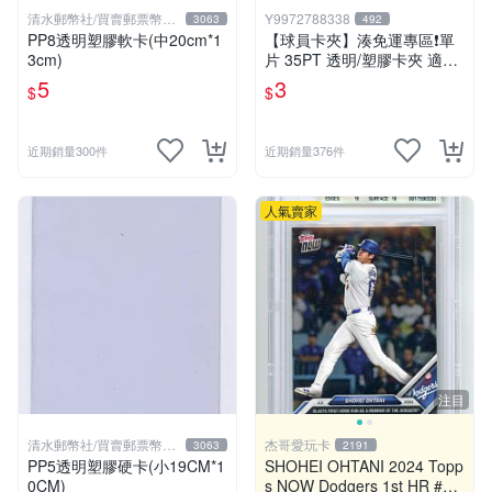
清水郵幣社/買賣郵票幣鈔
Y9972788338
3063
492
文獻
PP8透明塑膠軟卡(中20cm*1
【球員卡夾】湊免運專區❗️單
3cm)
片 35PT 透明/塑膠卡夾 適用
NBA 球員卡 遊戲王 寶可夢P
5
3
$
$
TCG
近期銷量300件
近期銷量376件
人氣賣家
注目
清水郵幣社/買賣郵票幣鈔
杰哥愛玩卡
3063
2191
文獻
PP5透明塑膠硬卡(小19CM*1
SHOHEI OHTANI 2024 Topp
0CM)
s NOW Dodgers 1st HR #36