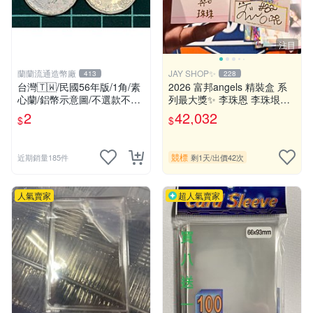
注目
蘭蘭流通造幣廠
JAY SHOP✨
413
228
台灣🇹🇼/民國56年版/1角/素
2026 富邦angels 精裝盒 系
心蘭/鋁幣示意圖/不選款不挑
列最大獎✨ 李珠恩 李珠垠
品/隨機出貨
《珠珠寶貝 1of1》銘文 手繪
2
42,032
$
$
Q版珠珠 簽名 金簽 書卡 喵喵
舞 性感 制服 富邦悍將
競標
近期銷量185件
剩1天
/
出價42次
人氣賣家
超人氣賣家