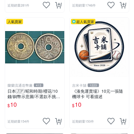
近期銷量281件
近期銷量1746件
人氣賣家
超人氣賣家
蘭蘭流通造幣廠
吉米卡舖
413
1223
日本🇯🇵/昭和時期/櫻花/10
《湊免運賣場》10元一張隨
錢/銅幣示意圖/不選款不挑品/
機球卡 可看描述
隨機出貨
10
10
$
$
近期銷量154件
近期銷量150件