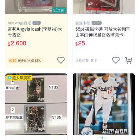
近全新
eric wu的賣場
森森卡舖
80
233
富邦Angels icash(李晧禎)大
55pt 磁鐵卡磚 可放大谷翔平
哥親簽
山本由伸限量簽名球員卡
2,600
25
$
$
競標
剩6天
/
出價13次
近期銷量151件
超人氣賣家