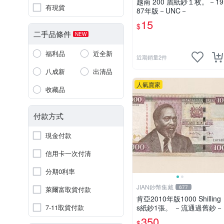
越南 200 盾紙鈔１枚。－19
有現貨
87年版－UNC－
15
$
二手品條件
NEW
福利品
近全新
近期銷量2件
八成新
出清品
人氣賣家
收藏品
付款方式
現金付款
信用卡一次付清
分期0利率
JIAN鈔幣集藏
677
萊爾富取貨付款
肯亞2010年版1000 Shilling
7-11取貨付款
s紙鈔1張。 －流通過舊鈔－
350
$