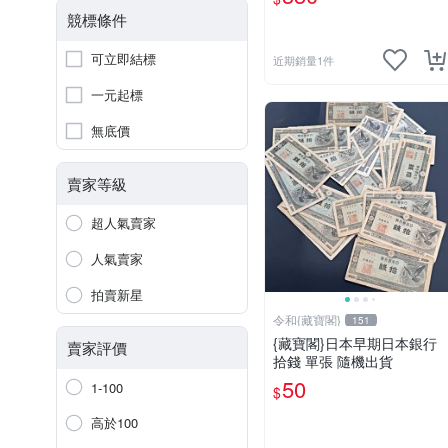
競標條件
可立即結標
近期銷量1件
一元起標
無底價
賣家等級
超人氣賣家
人氣賣家
拍賣新星
令和{藏寶閣}
151
{藏寶閣}日本早期日本銀行
賣家評價
拾錢 單張 隨機出貨
50
1-100
$
高於100