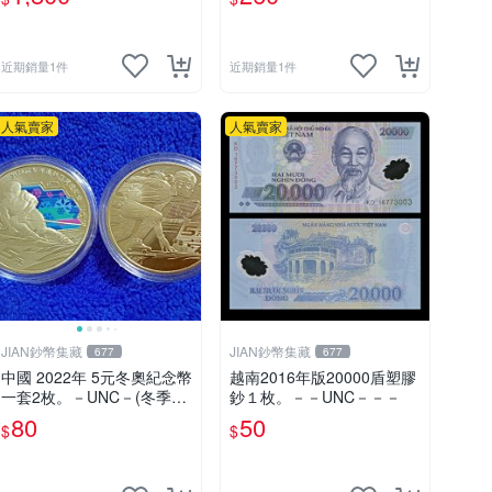
近期銷量1件
近期銷量1件
人氣賣家
人氣賣家
JIAN鈔幣集藏
JIAN鈔幣集藏
677
677
中國 2022年 5元冬奧紀念幣
越南2016年版20000盾塑膠
一套2枚。－UNC－(冬季奧
鈔１枚。－－UNC－－－
運紀念幣－人民幣-中華人民
80
50
$
$
共和國)