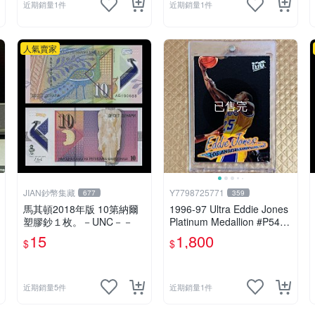
近期銷量1件
近期銷量1件
人氣賣家
已售完
JIAN鈔幣集藏
Y7798725771
677
359
馬其頓2018年版 10第納爾
1996-97 Ultra Eddie Jones
塑膠鈔１枚。－UNC－－
Platinum Medallion #P54
湖人、老卡、鑽石
15
1,800
$
$
近期銷量5件
近期銷量1件