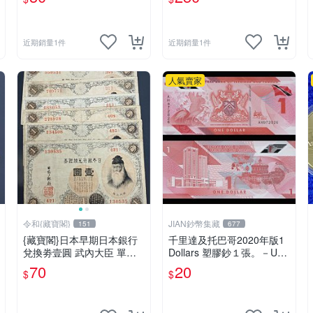
試鈔雕刻版】－
近期銷量1件
近期銷量1件
人氣賣家
令和{藏寶閣}
JIAN鈔幣集藏
151
677
{藏寶閣}日本早期日本銀行
千里達及托巴哥2020年版1
兌換劵壹圓 武內大臣 單張
Dollars 塑膠鈔１張。－UN
隨機出貨
C－ (特立尼達和多巴哥-TRI
70
20
$
$
NIDAD TOBAGO)