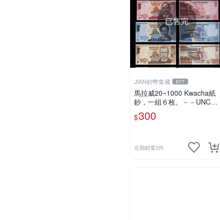
已售完
JIAN鈔幣集藏
677
馬拉威20~1000 Kwacha紙
鈔，一組６枚。－－UNC－
2016年-2021年－(MALAWI
300
$
-馬拉維)
近期銷量2件