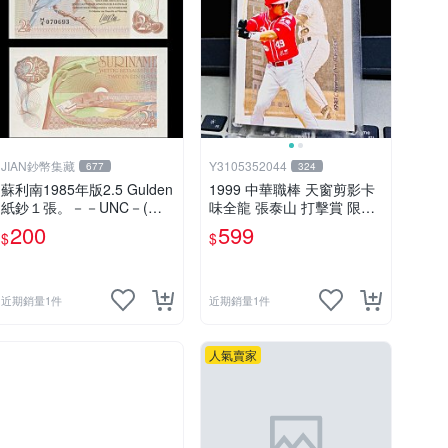
JIAN鈔幣集藏
Y3105352044
677
324
蘇利南1985年版2.5 Gulden
1999 中華職棒 天窗剪影卡
紙鈔１張。－－UNC－(蘇
味全龍 張泰山 打擊賞 限量7
里南)
50張 稀少
200
599
$
$
近期銷量1件
近期銷量1件
人氣賣家