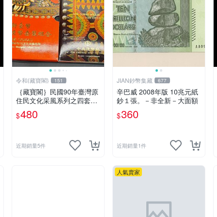
令和{藏寶閣}
JIAN鈔幣集藏
151
677
｛藏寶閣｝民國90年臺灣原
辛巴威 2008年版 10兆元紙
住民文化采風系列之四套幣
鈔１張。－非全新－大面額
魯凱族
480
360
$
$
近期銷量5件
近期銷量1件
人氣賣家