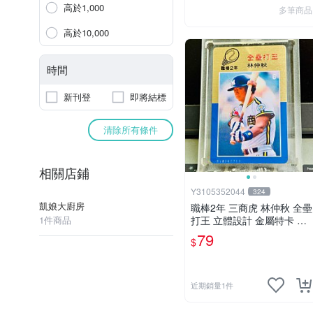
高於1,000
多筆商品
高於10,000
時間
新刊登
即將結標
清除所有條件
相關店鋪
Y3105352044
324
凱娘大廚房
職棒2年 三商虎 林仲秋 全壘
1件商品
打王 立體設計 金屬特卡 稀
少 中職最矮全壘打王
79
$
近期銷量1件