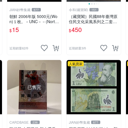
JIAN鈔幣集藏
令和{藏寶閣}
677
151
朝鮮 2006年版 5000元(Wo
｛藏寶閣｝民國88年臺灣原
n)１枚。－UNC－－(North
住民文化采風系列之二套幣
Korea-北韓-北朝鮮)
排灣族
15
450
$
$
近期銷量62件
近期銷量3件
人氣賣家
已售完
CARDBASE.
JIAN鈔幣集藏
236
677