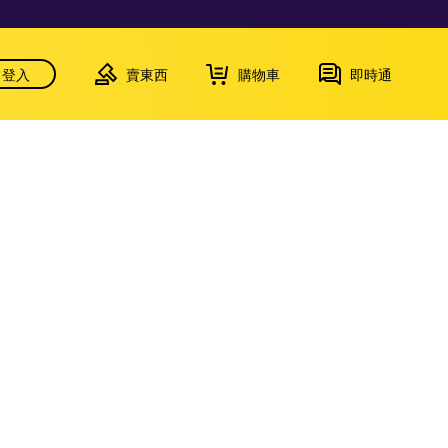
登入
賣東西
購物車
即時通