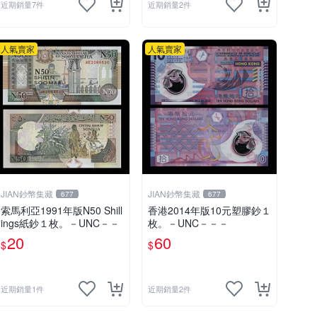
近期銷量7件
近期銷量2件
人氣賣家
人氣賣家
JIAN鈔幣集藏
JIAN鈔幣集藏
677
677
索馬利亞1991年版N50 Shill
香港2014年版10元塑膠鈔１
ings紙鈔１枚。－UNC－－
枚。－UNC－－－
20
60
$
$
近期銷量1件
近期銷量2件