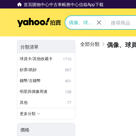
首頁
購物中心
中古車
帳務中心
信箱
App下載
Yahoo拍賣
偶像、球員
卡與郵幣
偶像、球
分類清單
球員卡/其他收藏卡
1710
鈔票/紙鈔
957
錢幣/古錢幣
401
明星與偶像周邊
128
其他
77
更多分類
價格