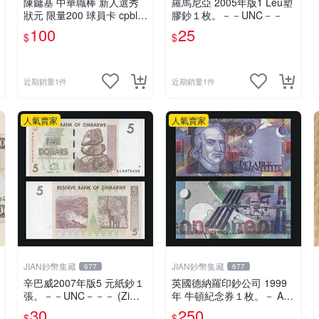
陳鏞基 中華職棒 新人選秀
羅馬尼亞 2005年版1 Leu塑
狀元 限量200 球員卡 cpbl
膠鈔１枚。－－UNC－－
統一獅2011 新人卡
100
25
$
$
近期銷量1件
近期銷量1件
人氣賣家
人氣賣家
JIAN鈔幣集藏
JIAN鈔幣集藏
677
677
辛巴威2007年版5 元紙鈔１
英國德納羅印鈔公司 1999
張。－－UNC－－－ (Zimb
年 牛頓紀念券１枚。－ AA
abwe)
冠－UNC－【牛頓紀念券測
30
250
$
$