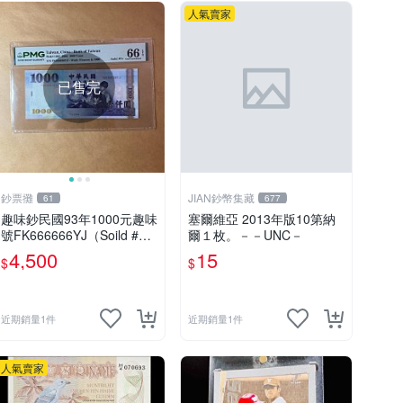
人氣賣家
已售完
鈔票攤
JIAN鈔幣集藏
61
677
趣味鈔民國93年1000元趣味
塞爾維亞 2013年版10第納
號FK666666YJ（Soild #6's
爾１枚。－－UNC－
)
4,500
15
$
$
近期銷量1件
近期銷量1件
人氣賣家