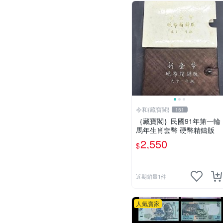
令和{藏寶閣}
151
｛藏寶閣｝民國91年第一輪
馬年生肖套幣 硬幣精鑄版
2,550
$
近期銷量1件
人氣賣家