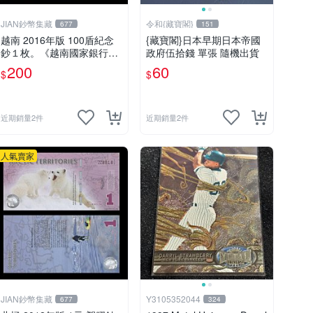
JIAN鈔幣集藏
令和{藏寶閣}
677
151
越南 2016年版 100盾紀念
{藏寶閣}日本早期日本帝國
鈔１枚。《越南國家銀行成
政府伍拾錢 單張 隨機出貨
立65週年紀念》－－UNC－
200
60
$
$
近期銷量2件
近期銷量2件
人氣賣家
JIAN鈔幣集藏
Y3105352044
677
324