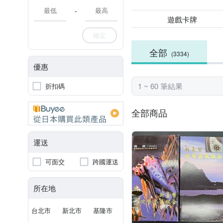
-
遊戲卡牌
確定
全部
(3334)
優惠
1 ~ 60 筆結果
折扣碼
全部商品
運送
可面交
跨國運送
所在地
台北市
新北市
基隆市