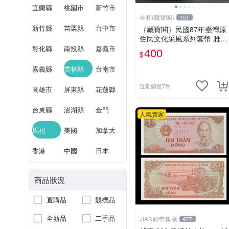
宜蘭縣
桃園市
新竹市
令和{藏寶閣}
151
新竹縣
苗栗縣
台中市
｛藏寶閣｝民國87年臺灣原
住民文化采風系列套幣 雅美
族
彰化縣
南投縣
嘉義市
400
$
嘉義縣
雲林縣
台南市
近期銷量7件
高雄市
屏東縣
花蓮縣
台東縣
澎湖縣
金門
人氣賣家
馬祖
美國
加拿大
香港
中國
日本
商品狀況
直購品
競標品
全新品
二手品
JIAN鈔幣集藏
677