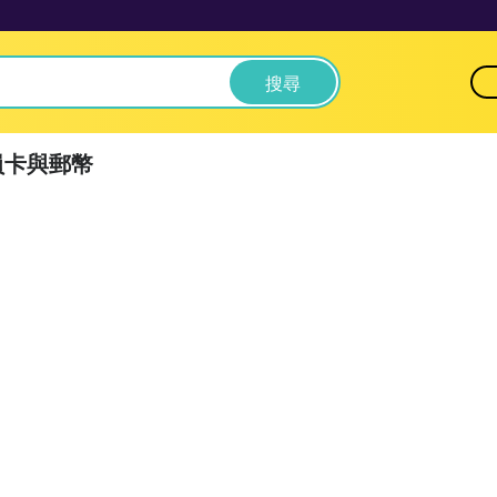
搜尋
員卡與郵幣