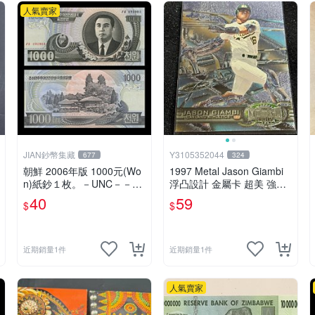
人氣賣家
JIAN鈔幣集藏
Y3105352044
677
324
朝鮮 2006年版 1000元(Wo
1997 Metal Jason Giambi
n)紙鈔１枚。－UNC－－－
浮凸設計 金屬卡 超美 強力
（北韓-北朝鮮）
左打 名人堂 運動家 洋基
40
59
$
$
近期銷量1件
近期銷量1件
人氣賣家