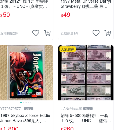
北極 2012年版 1元 塑膠鈔
1997 Metal Universe Darryl
１張。－UNC－(商業貨幣-
Strawberry 經典工藝 最美
塑膠鈔)
設計 紅寶原型 神卡 洋基隊
50
49
$
$
十月先生
近期銷量2件
近期銷量1件
人氣賣家
已售完
Y7798725771
JIAN鈔幣集藏
359
677
1997 Skybox Z-force Eddie
朝鮮 5~5000圓樣鈔，一套
Jones Rave /399湖人、少
１０枚。 －UNC－－樣張－
見老卡，老大的前輩
(Korea North-北韓-北朝鮮)
1,800
260
$
$