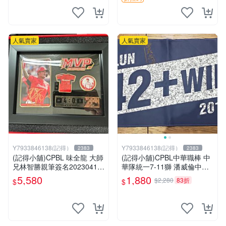
人氣賣家
人氣賣家
Y7933846138(記得）
Y7933846138(記得）
2383
2383
(記得小舖)CPBL 味全龍 大師
(記得小舖)CPBL中華職棒 中
兄林智勝親筆簽名20230416
華隊統一7-11獅 潘威倫中職1
勝場MVP紀念徽章組(金簽)
42勝紀念簽名運動毛巾 台灣
5,580
1,880
$2,280
83折
$
$
值得收藏 台灣現貨
現貨如圖