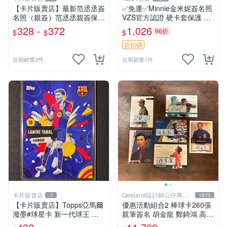
【卡片販賣店】最新范丞丞簽
✅免運✅Minnie金米妮簽名照
名照（親簽）范丞丞親簽保真
VZS官方認證 硬卡套保護 實
親筆親簽
物拍攝 現貨速發 追星禮物 粉
328 -
372
1,026
96折
$
$
$
絲珍藏 品相完好 非誠勿擾
折扣碼
近期銷量2件
近期銷量1件
卡片販賣店
Qeeland設計師公仔專賣
-1
1970
店
【卡片販賣店】Topps亞馬爾
優惠活動組合2 棒球卡260張
潑墨#球星卡 新一代球王 巴
親筆簽名 胡金龍 鄭錡鴻 高國
塞羅那 西班牙超
輝/羅國輝 蔣智賢 不議價不拆