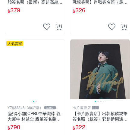
胎簽名照（最新）高超高越6
戰親簽照】肖戰簽名照（最
寸親筆簽名照 喜人奇妙
新）電影得閑謹制莫得閑肖
379
326
$
$
人氣賣家
Y7933846138(記得）
卡片販賣店
2383
-1
(記得小舖)CPBL中華職棒 義
【卡片販賣店】出郭麒麟親筆
大犀牛 林益全 親筆簽名義大
簽名照（親簽）郭麒麟周邊親
犀牛證件套 台灣現貨如圖
筆簽名明星簽名照
790
322
$
$