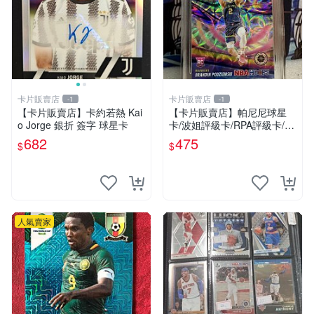
卡片販賣店
卡片販賣店
-1
-1
【卡片販賣店】卡約若熱 Kai
【卡片販賣店】帕尼尼球星
o Jorge 銀折 簽字 球星卡
卡/波姐評級卡/RPA評級卡/專
收必備/標價包郵
682
475
$
$
人氣賣家