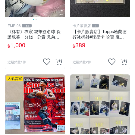
EMP-06
卡片販賣店
151
-1
《稀有》衣宸 親筆簽名球-保
【卡片販賣店】Topps哈蘭德
證親簽一分錢一分貨 兄弟象P
碎冰折射#球星卡 哈寶 魔人
S女孩啦啦隊簽名球-本土最頂
布歐 曼城 英超
1,000
389
$
$
啦啦隊 中信兄弟 中華職棒cp
bl
近期銷量1件
近期銷量2件
人氣賣家
已售完