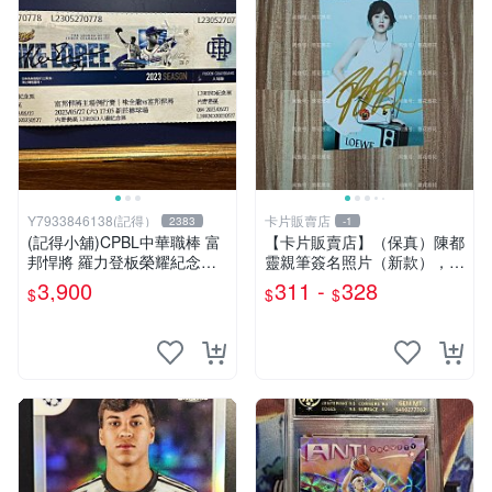
Y7933846138(記得）
卡片販賣店
2383
-1
(記得小舖)CPBL中華職棒 富
【卡片販賣店】（保真）陳都
邦悍將 羅力登板榮耀紀念組
靈親筆簽名照片（新款），陳
含【親筆簽名觀賽證書、證書
都靈簽名周邊，陳都靈周
3,900
311 -
328
$
$
$
夾、親筆簽名紀念票】 台灣
現貨如圖