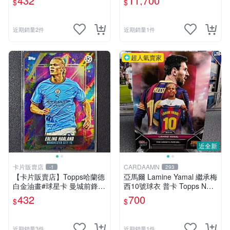
432
11,700
$
$
賣
近期銷量2件
近期銷量1件
超人氣賣家
近全新
卡片販賣店
CARDAAMN
-1
293
【卡片販賣店】Topps哈蘭德
亞馬爾 Lamine Yamal 繼承梅
白金油畫#球星卡 曼城前鋒
西10號球衣 普卡 Topps Now
英超金靴 歐冠冠
#373
432
700
$
$
近期銷量3件
近期銷量1件