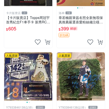
卡片販賣店
洛神
-1
19
【卡片販賣店】Topps周冠宇
章若楠親筆簽名照全新無瑕保
首秀紀念F1車手卡 新秀RC
真推薦嚴選喜愛粉絲備注樣式
小周 中國F1
親筆 簽名 筆跡
605
399
85折
$
$
折扣碼
人氣賣家
人氣賣家
Y7933846138(記得）
Y7933846138(記得）
2383
2383