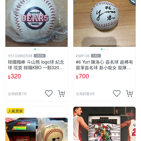
Y5133860538
EMP-06
1578
151
韓國職棒 斗山熊 logo球 紀念
#6 Yuri 陳洛心 簽名球 超稀有
球 現貨 韓職KBO 一顆320元
親筆簽名球 新小龍女 龍隊Lo
多顆優惠
go隊徽球 味全龍 小龍女 隊友
320
700
$
$
啦啦隊 中華職棒 CPBL 中華
隊 加簽中文名
近期銷量7件
近期銷量2件
人氣賣家