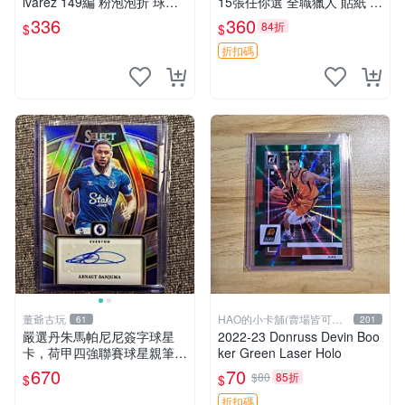
lvarez 149編 粉泡泡折 球星
15張任你選 全職獵人 貼紙 收
卡
藏 贊助
336
360
84折
$
$
折扣碼
董爺古玩
HAO的小卡舖(賣場皆可議
61
201
價
嚴選丹朱馬帕尼尼簽字球星
2022-23 Donruss Devin Boo
卡，荷甲四強聯賽球星親筆簽
ker Green Laser Holo
名收藏 赫羅納 比利亞雷亞爾
670
70
$80
85折
$
$
熱刺 荷蘭 星球卡
折扣碼