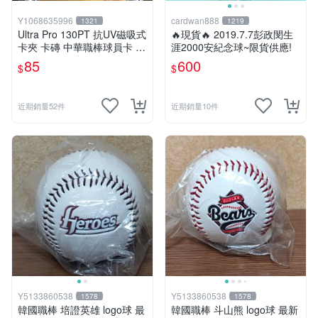
名的信任感，再逐步提升收藏預算。
專業玩家與資深藏家：
鎖定附帶保證書的「運動明星簽名
Y1068635996
cardwan888
1321
1219
Ultra Pro 130PT 抗UV磁吸式
紀念品」。收藏重心應完全放在載體的保存狀況與來源文
🔥現貨🔥 2019.7.7彭政閔生
卡夾 卡磚 中華職棒球員卡 遊
涯2000安紀念球~限貨供應!
件的一致性。優先蒐集附帶權威第三方保證書、或具備重
戲王 寶可夢PTCG 漫威 NBA
85
600
大歷史事件脈絡的運動明星簽名球衣、球具，這類頂級簽
$
$
MLB
名紀念品在市場上的流動性與保值性最穩健。
辦公室與居家空間佈置需求：
確保外觀易展示的清晰墨
近期銷量52件
近期銷量10件
跡。想當作空間的質感點綴，建議選擇外觀好展示、墨跡
清晰且不易受潮影響的載體形式（如壓克力封裝卡片、裝
框海報）。一抬頭就能看見巔峰瞬間，能迅速提升環境的
風格氣場。
情境故事型送禮需求：
用人物類型精準匹配收禮者喜好。
送禮前先打聽對方的本命：球星簽名送球迷、大師作家簽
名送讀者、政治人物簽名收藏送給熱愛歷史話題的長輩，
對齊情感脈絡，才能讓禮物展現被理解的珍貴價值。
相關常見問題 Q&A
怎麼判斷我看到的是親筆簽名還是其他形式？
優先看商品標示是否清楚寫明親筆簽名，並搭配來源背
景、取得方式與保證書或文件描述。單靠照片無法完整降
Y5133860538
Y5133860538
1578
1578
韓國職棒 培證英雄 logo球 最
韓國職棒 斗山熊 logo球 最新
低風險。