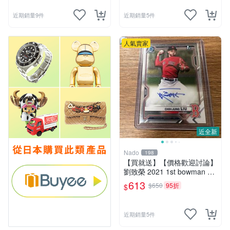
近期銷量9件
近期銷量5件
人氣賣家
近全新
Nado
198
【買就送】【價格歡迎討論】
劉致榮 2021 1st bowman ch
rome auto 簽名 買就送 任選
613
$650
95折
$
鄭宗哲/林振瑋/張育成/林昱
珉/潘文輝
近期銷量5件