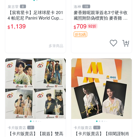
泉古堂
洛神
8
19
【宸宥星卡】足球球星卡 201
麥香雞呢親筆簽名3寸硬卡收
4 帕尼尼 Panini World Cup P
藏照附防偽標實拍 麥香雞 簽
rizm年 世界杯 英格蘭 維-440
名 照片
1,139
709
92折
$
$
折扣碼
多筆商品
卡片販賣店
卡片販賣店
-1
-1
【卡片販賣店】【親簽】雙高
【卡片販賣店】【得閑謹制肖