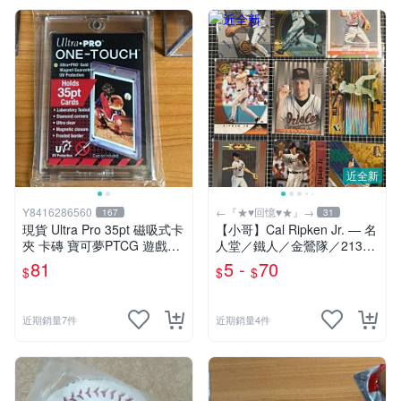
近全新
Y8416286560
←『★♥回憶♥★』→
167
31
現貨 Ultra Pro 35pt 磁吸式卡
【小哥】Cal Ripken Jr. — 名
夾 卡磚 寶可夢PTCG 遊戲王
人堂／鐵人／金鶯隊／2131
中華職棒球員卡 簽名球 MLB
連續出賽/2632/MLB
81
5 -
70
$
$
$
NBA
近期銷量7件
近期銷量4件