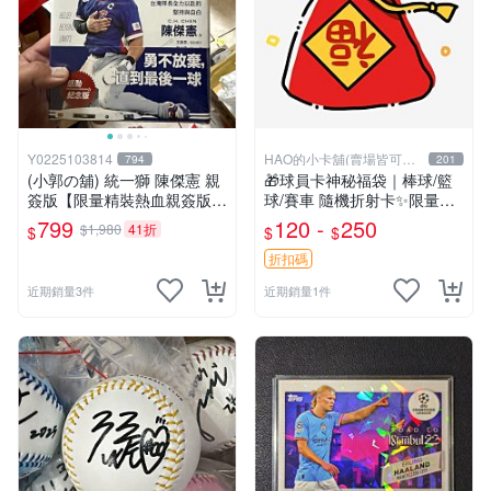
Y0225103814
HAO的小卡舖(賣場皆可議
794
201
價
(小郭の舖) 統一獅 陳傑憲 親
🎁球員卡神秘福袋｜棒球/籃
簽版【限量精裝熱血親簽版】
球/賽車 隨機折射卡✨限量平
突破極限的信念 全新未拆封
行卡等你抽！
799
120 -
250
$1,980
41折
$
$
$
照片是自己開封一本拍的 出
貨會出全新未拆 原價800元賣
折扣碼
近期銷量3件
近期銷量1件