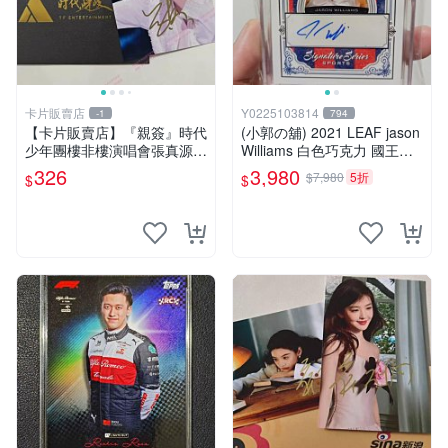
卡片販賣店
Y0225103814
-1
794
【卡片販賣店】『親簽』時代
(小郭の舖) 2021 LEAF jason
少年團樓非樓演唱會張真源親
Williams 白色巧克力 國王隊
簽簽名照 張真源簽名照
少見 one of one 限量1張簽名
326
3,980
$7,980
5折
$
$
卡 台灣現貨 賠售價