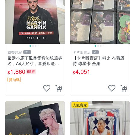
娛樂經紀
卡片販賣店
21
-1
嚴選小馬丁風暴電音節親筆簽
【卡片販賣店】科比 布萊恩
名，A4大尺寸，喜愛即送裝
特 球星卡 合集
裱相框 小馬丁 簽名 相框
1,860
4,051
95折
$
$
折扣碼
人氣賣家