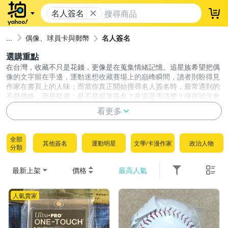
名人簽名
登
偶像、球員卡與郵幣
名人簽名
選購重點
在台灣，收藏不只是花錢，更像是在蒐集情緒記憶。追星族希望把偶
像的文字留在手邊，運動迷想收藏賽場上的巔峰瞬間，讀者則盼得見
作家在書頁上的人味；而當你真正開始搜尋名人簽名時，最常遇到的
不是價格，而是疑慮：是不是親筆簽名？來源是否清楚？保存狀況會
不會影響未來價值？一份可信的簽名收藏不僅能滿足情感連結，也能
看更多
降低買到來路不明商品的風險。這篇指南直接用最乾淨的條列，帶你
拆解鑑定與保存密碼，協助你更快找到心中那份無價的真跡簽名！
選名人簽名，請把重點放在「真偽與來源資訊」先過關，
全部
其他簽名
運動明星
文學/卡漫作家
政治人物
再談人物價值與保存展示。
分類
真偽與來源資訊：先確認是不是「親筆簽名」
最新上架
價格
最高人氣
名人簽名市場最敏感的風險在於真偽，比較時務必找出
商品是否清楚揭露以下來源背景
人氣賣家
明確的真跡標示：
賣場是否清楚標示為親筆簽名，並確
認是否附帶權威機構保證書、認證字號或原始來源文
件。