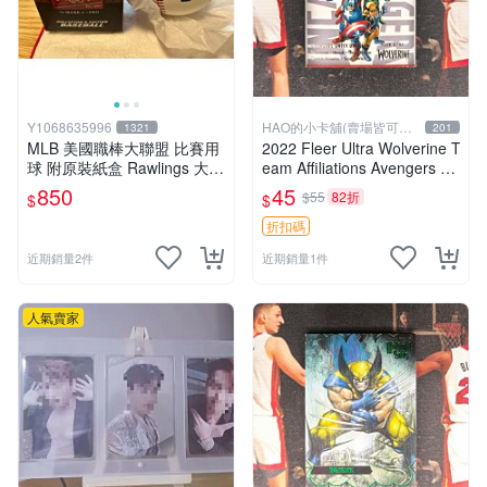
Y1068635996
HAO的小卡舖(賣場皆可議
1321
201
價
MLB 美國職棒大聯盟 比賽用
2022 Fleer Ultra Wolverine T
球 附原裝紙盒 Rawlings 大谷
eam Affiliations Avengers Un
翔平 洛杉磯道奇隊
ity Squad
850
45
$55
82折
$
$
折扣碼
近期銷量2件
近期銷量1件
人氣賣家