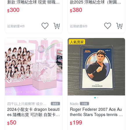
新款 浮雕紀念球 現貨 韓職K
款2025 浮雕紀念球（附圓形
BO
小卡） 現貨 韓職KBO
300
380
名人簽名的保存狀況會不會影響價值？台灣天氣潮濕該怎
$
$
麼保護墨跡？
影響非常大！墨跡的清晰度、紙品是否有折痕，以及潮濕
近期銷量4件
近期銷量6件
發黃等狀況，會直接反映在收藏簽名的展示效果與後續轉
手價值上。台灣氣候潮濕，建議將簽名紙品存放在防潮箱
人氣賣家
或抗UV的保護套中，避免陽光直曬與高濕度環境，才能
防止墨跡褪色與紙張老化。
為什麼有些明星簽名更值得收藏？
A：通常與稀有性、代表時期、特定事件紀念以及真跡簽
名的來源可信度有關。建議用「真偽與來源＋保存狀況＋
事件脈絡」一起評估，而不是只看熱度或價格。
四千以上只能郵寄 或分兩
Nado
683
198
張訂單
2024小龍女卡 dragon beauti
Roger Federer 2007 Ace Au
es 隨機出貨 可許願 自製卡包
thentic Stars Topps tennis 網
一包10張 有機會抽到限量卡
球
50
199
$
$
李多慧&林襄