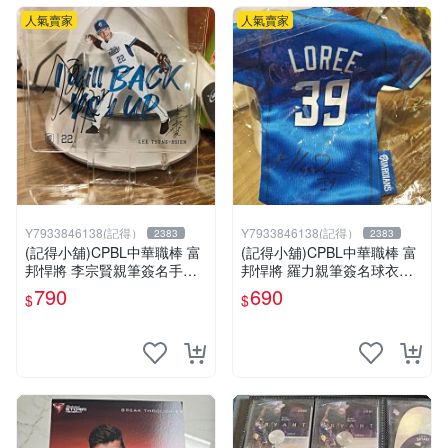
人氣賣家
人氣賣家
Y7933846138(記得）
Y7933846138(記得）
2383
2383
(記得小舖)CPBL中華職棒 富
(記得小舖)CPBL中華職棒 富
邦悍將 李宗賢親筆簽名手機
邦悍將 羅力親筆簽名球衣零
座 台灣現貨如圖
錢包 台灣現貨如圖
790
690
$
$