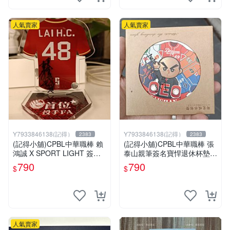
人氣賣家
人氣賣家
Y7933846138(記得）
Y7933846138(記得）
2383
2383
(記得小舖)CPBL中華職棒 賴
(記得小舖)CPBL中華職棒 張
鴻誠 X SPORT LIGHT 簽名
泰山親筆簽名寶悍退休杯墊
立牌 台灣現貨如圖
台灣現貨如圖
790
790
$
$
人氣賣家