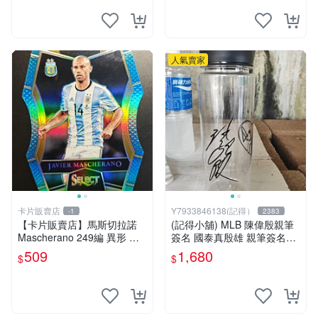
人氣賣家
卡片販賣店
Y7933846138(記得）
-1
2383
【卡片販賣店】馬斯切拉諾
(記得小舖) MLB 陳偉殷親筆
Mascherano 249編 異形 球
簽名 國泰真殷雄 親筆簽名國
星卡
泰後援會水壺 台灣現貨如圖
509
1,680
$
$