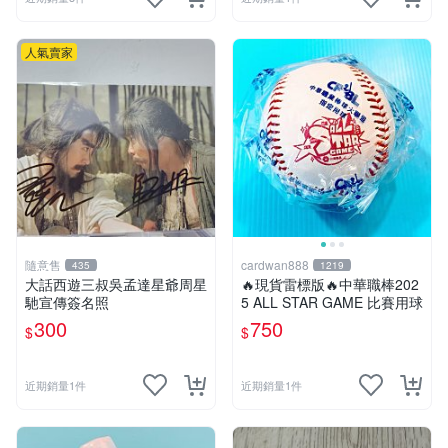
人氣賣家
隨意售
cardwan888
435
1219
大話西遊三叔吳孟達星爺周星
🔥現貨雷標版🔥中華職棒202
馳宣傳簽名照
5 ALL STAR GAME 比賽用球
300
750
$
$
近期銷量1件
近期銷量1件