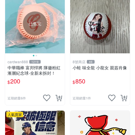
已售完
cardwan888
8號商店
1219
46
中華職棒 富邦悍將 隊徽粉紅
小蛙 味全龍 小龍女 親簽肖像
漸層紀念球-全新未拆封！
200
850
$
$
近期銷量6件
近期銷量1件
人氣賣家