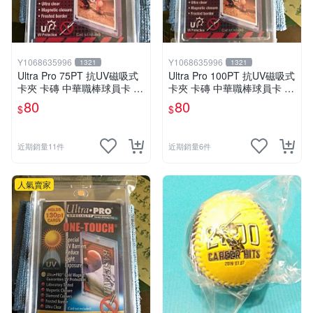
表面是否有不自然的暈染、刮痕或褪色。
載體完整度：
檢查紙張或相片是否平整、有無折痕或邊
角磨損。（防護筆記：台灣潮濕的天氣會加速紙品老化
與發黃，選購時應確認・是否附帶保護封套、或評估是
Y1068635996
Y1068635996
1321
1321
否方便後續自行裝框收納，避免讓簽名紀念品的價值打
Ultra Pro 75PT 抗UV磁吸式
Ultra Pro 100PT 抗UV磁吸式
折。）
卡夾 卡磚 中華職棒球員卡 遊
卡夾 卡磚 中華職棒球員卡 遊
戲王 寶可夢PTCG 漫威 NBA
戲王 寶可夢PTCG 漫威 NBA
80
80
稀有性與紀念意義：別只看熱度，要看事件與時期
$
$
MLB
MLB
簽名的長線吸引力，通常來自限量、絕版、特定事件、
已故名人或經典顛峰時期等核心因素
近期銷量11件
近期銷量6件
取得故事評估：
善用「稀有程度 × 代表性 × 當下紀念
意義」來評估。同樣是明星簽名，若能完美連結經典作
人氣賣家
品週期、重要賽事，其價值往往更穩固。
真跡簽名商品在評估時，務必將「取得故事」與「實體
保存證據」放在同等重要的地位。
依你的需求，這樣挑就對了
入門小資族：
從資訊透明的「親筆簽名照片與書頁題字」
開始。建議先從資訊透明度高、預算好入手的類型切入。
優先挑選有清楚親筆簽名說明、附帶來源背景描述的明星
簽名照片，或是作家的書籍扉頁題字，先建立起對真跡簽