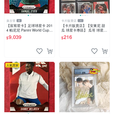
泉古堂
卡片販賣店
8
-1
【宸宥星卡】足球球星卡 201
【卡片販賣店】【安東尼 甜
4 帕尼尼 Panini World Cup P
瓜 球星卡專區】 瓜哥 球星卡
rizm年 世界杯 喀麥隆 獵-319
合集
9,039
216
$
$
人氣賣家