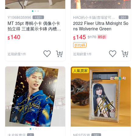
Y1068635996
HAO的小卡舖(賣場皆可議
1321
201
價
MT 35pt 專輯小卡 偶像小卡
2022 Fleer Ultra Midnight So
拍立得 三連展示卡磚 內槽5.9
ns Wolverine Green
*8.8cm 防彈少年團 BTS 追星
140
145
$170
85折
$
$
韓星
折扣碼
近期銷量1件
近期銷量1件
人氣賣家
卡片販賣店
NEST百貨
-1
181