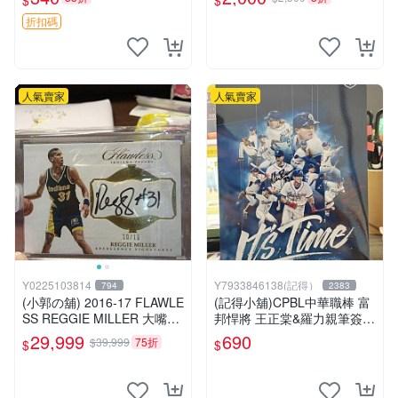
$
$
齊 簽名照 春節聯歡晚會 演員
合影 歌手簽名
折扣碼
人氣賣家
人氣賣家
Y0225103814
Y7933846138(記得）
794
2383
(小郭の舖) 2016-17 FLAWLE
(記得小舖)CPBL中華職棒 富
SS REGGIE MILLER 大嘴米
邦悍將 王正棠&羅力親筆簽名
勒 簽名卡 卡面簽 溜馬隊 限
富邦悍將2020年度形象磁鐵
29,999
690
$39,999
75折
$
$
量10張 尾號
台灣現貨如圖