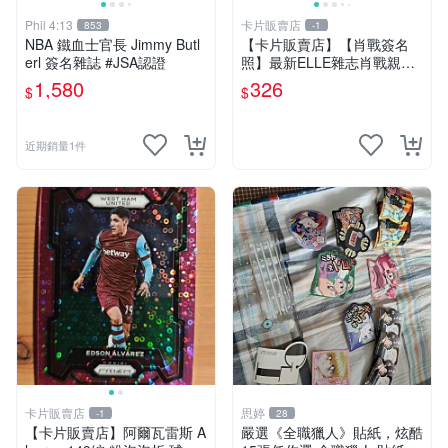
Phil 4:13
卡片販賣店
853
-1
NBA 鐵血士官長 Jimmy Butl
【卡片販賣店】【肖戰簽名
erl 簽名雜誌 #JSA認證
照】最新ELLE雜志肖戰親筆
簽名照 肖戰親簽保真可
1,580
326
$
$
近期銷量1件
卡片販賣店
思婷
-1
28
【卡片販賣店】阿爾瓦雷斯 A
嚴選《全職獵人》貼紙，炫酷