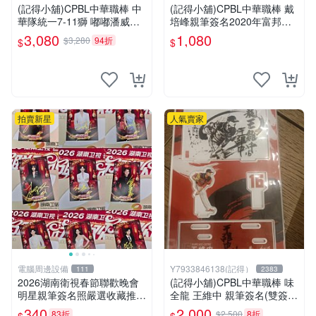
(記得小舖)CPBL中華職棒 中
(記得小舖)CPBL中華職棒 戴
華隊統一7-11獅 嘟嘟潘威倫
培峰親筆簽名2020年富邦手
中職142勝紀念簽名大立牌 台
機架 台灣現貨如圖
3,080
1,080
$3,280
94折
$
$
灣現貨如圖
拍賣新星
人氣賣家
電腦周邊設備
Y7933846138(記得）
111
2383
2026湖南衛視春節聯歡晚會
(記得小舖)CPBL中華職棒 味
明星親筆簽名照嚴選收藏推薦
全龍 王維中 親筆簽名(雙簽)
何炅任賢齊李一桐 何炅 任賢
墨繪壓克力牌 台灣現貨如圖
340
2,000
83折
$2,500
8折