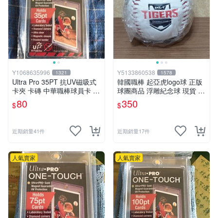
清晰的簽署背景：
了解簽名的取得脈絡，例如是來自官
方原始活動、國際拍賣流通管道、還是資深收藏家整理
的脈絡。拒絕只看照片卻無法追溯來源的盲目下單，才
能把收藏簽名變成可信的資產。
人物類型與主題價值：先選你真的在乎的故事
不同領域的明星簽名、作家簽名或政治人物簽名，其承
載的歷史與情感厚度完全不同
Y1068635996
Y5133860538
1321
1578
Ultra Pro 35PT 抗UV磁吸式
韓國職棒 起亞虎logo球 正版
運動明星簽名：
偏向賽事迷與球隊支持者。選購時通常
卡夾 卡磚 中華職棒球員卡 遊
球團商品 浮雕紀念球 現貨 韓
與特定賽季、代表作球衣、球具或關鍵比賽記憶強力連
戲王 寶可夢PTCG 漫威 NBA
職KBO
80
350
$
$
動，是極熱門的簽名紀念品。
MLB
作家簽名：
適合文學與作品收藏者。常見於書籍扉頁、
親筆題字或新書發表紀念，帶有細膩的文字情感與讀後
近期銷量41件
近期銷量17件
體悟。
政治人物簽名：
具備強烈的歷史與話題性。適合喜歡追
人氣賣家
人氣賣家
溯時代脈絡、歷史事件與文獻檔案的特殊收藏需求。
保存狀況與載體形式：外觀完整度決定展示體驗
名人簽名會呈現在照片、書籍、卡片、海報、球具或文
件等多元載體上，下單前必須嚴格審視品相
墨跡清晰度：
仔細觀察簽名本身的墨跡是否飽滿清晰，