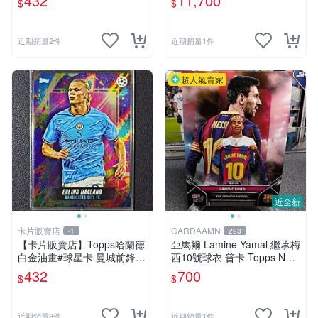
432
11,700
$
$
賣
近期銷量2件
近期銷量1件
超人氣賣家
近全新
卡片販賣店
CARDAAMN
-1
293
【卡片販賣店】Topps哈蘭德
亞馬爾 Lamine Yamal 繼承梅
白金油畫#球星卡 曼城前鋒
西10號球衣 普卡 Topps Now
英超金靴 歐冠冠
#373
432
700
$
$
近期銷量3件
近期銷量1件