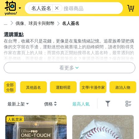
名人簽名
登
偶像、球員卡與郵幣
名人簽名
選購重點
在台灣，收藏不只是花錢，更像是在蒐集情緒記憶。追星族希望把偶
像的文字留在手邊，運動迷想收藏賽場上的巔峰瞬間，讀者則盼得見
作家在書頁上的人味；而當你真正開始搜尋名人簽名時，最常遇到的
不是價格，而是疑慮：是不是親筆簽名？來源是否清楚？保存狀況會
不會影響未來價值？一份可信的簽名收藏不僅能滿足情感連結，也能
看更多
降低買到來路不明商品的風險。這篇指南直接用最乾淨的條列，帶你
拆解鑑定與保存密碼，協助你更快找到心中那份無價的真跡簽名！
選名人簽名，請把重點放在「真偽與來源資訊」先過關，
全部
其他簽名
運動明星
文學/卡漫作家
政治人物
再談人物價值與保存展示。
分類
真偽與來源資訊：先確認是不是「親筆簽名」
最新上架
價格
最高人氣
名人簽名市場最敏感的風險在於真偽，比較時務必找出
商品是否清楚揭露以下來源背景
人氣賣家
明確的真跡標示：
賣場是否清楚標示為親筆簽名，並確
認是否附帶權威機構保證書、認證字號或原始來源文
件。