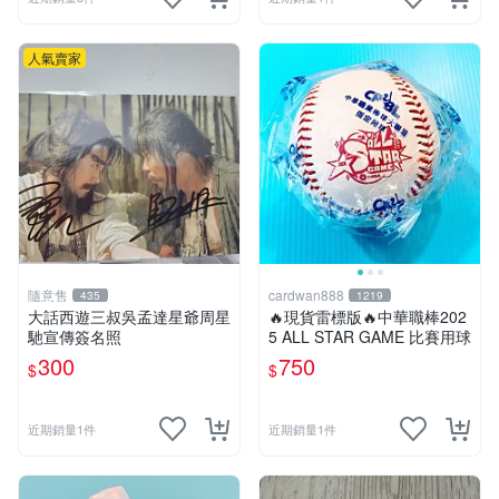
人氣賣家
隨意售
cardwan888
435
1219
大話西遊三叔吳孟達星爺周星
🔥現貨雷標版🔥中華職棒202
馳宣傳簽名照
5 ALL STAR GAME 比賽用球
300
750
$
$
近期銷量1件
近期銷量1件