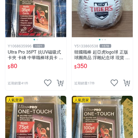
清晰的簽署背景：
了解簽名的取得脈絡，例如是來自官
方原始活動、國際拍賣流通管道、還是資深收藏家整理
的脈絡。拒絕只看照片卻無法追溯來源的盲目下單，才
能把收藏簽名變成可信的資產。
人物類型與主題價值：先選你真的在乎的故事
不同領域的明星簽名、作家簽名或政治人物簽名，其承
載的歷史與情感厚度完全不同
Y1068635996
Y5133860538
1321
1578
Ultra Pro 35PT 抗UV磁吸式
韓國職棒 起亞虎logo球 正版
運動明星簽名：
偏向賽事迷與球隊支持者。選購時通常
卡夾 卡磚 中華職棒球員卡 遊
球團商品 浮雕紀念球 現貨 韓
與特定賽季、代表作球衣、球具或關鍵比賽記憶強力連
戲王 寶可夢PTCG 漫威 NBA
職KBO
80
350
$
$
動，是極熱門的簽名紀念品。
MLB
作家簽名：
適合文學與作品收藏者。常見於書籍扉頁、
親筆題字或新書發表紀念，帶有細膩的文字情感與讀後
近期銷量41件
近期銷量17件
體悟。
政治人物簽名：
具備強烈的歷史與話題性。適合喜歡追
人氣賣家
人氣賣家
溯時代脈絡、歷史事件與文獻檔案的特殊收藏需求。
保存狀況與載體形式：外觀完整度決定展示體驗
名人簽名會呈現在照片、書籍、卡片、海報、球具或文
件等多元載體上，下單前必須嚴格審視品相
墨跡清晰度：
仔細觀察簽名本身的墨跡是否飽滿清晰，