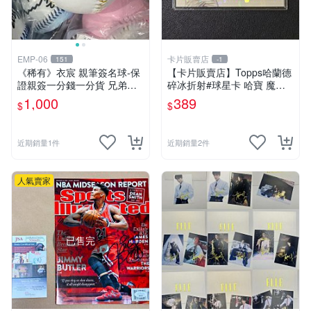
EMP-06
卡片販賣店
151
-1
《稀有》衣宸 親筆簽名球-保
【卡片販賣店】Topps哈蘭德
證親簽一分錢一分貨 兄弟象P
碎冰折射#球星卡 哈寶 魔人
S女孩啦啦隊簽名球-本土最頂
布歐 曼城 英超
1,000
389
$
$
啦啦隊 中信兄弟 中華職棒cp
bl
近期銷量1件
近期銷量2件
人氣賣家
已售完