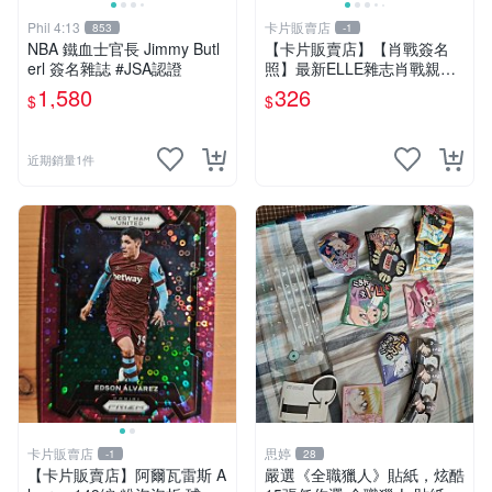
Phil 4:13
卡片販賣店
853
-1
NBA 鐵血士官長 Jimmy Butl
【卡片販賣店】【肖戰簽名
erl 簽名雜誌 #JSA認證
照】最新ELLE雜志肖戰親筆
簽名照 肖戰親簽保真可
1,580
326
$
$
近期銷量1件
卡片販賣店
思婷
-1
28
【卡片販賣店】阿爾瓦雷斯 A
嚴選《全職獵人》貼紙，炫酷