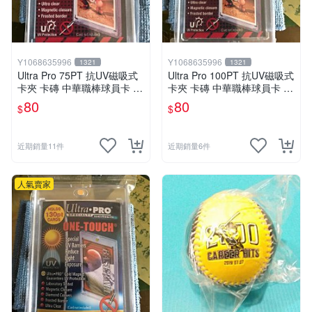
表面是否有不自然的暈染、刮痕或褪色。
載體完整度：
檢查紙張或相片是否平整、有無折痕或邊
角磨損。（防護筆記：台灣潮濕的天氣會加速紙品老化
與發黃，選購時應確認・是否附帶保護封套、或評估是
Y1068635996
Y1068635996
1321
1321
否方便後續自行裝框收納，避免讓簽名紀念品的價值打
Ultra Pro 75PT 抗UV磁吸式
Ultra Pro 100PT 抗UV磁吸式
折。）
卡夾 卡磚 中華職棒球員卡 遊
卡夾 卡磚 中華職棒球員卡 遊
戲王 寶可夢PTCG 漫威 NBA
戲王 寶可夢PTCG 漫威 NBA
80
80
稀有性與紀念意義：別只看熱度，要看事件與時期
$
$
MLB
MLB
簽名的長線吸引力，通常來自限量、絕版、特定事件、
已故名人或經典顛峰時期等核心因素
近期銷量11件
近期銷量6件
取得故事評估：
善用「稀有程度 × 代表性 × 當下紀念
意義」來評估。同樣是明星簽名，若能完美連結經典作
人氣賣家
品週期、重要賽事，其價值往往更穩固。
真跡簽名商品在評估時，務必將「取得故事」與「實體
保存證據」放在同等重要的地位。
依你的需求，這樣挑就對了
入門小資族：
從資訊透明的「親筆簽名照片與書頁題字」
開始。建議先從資訊透明度高、預算好入手的類型切入。
優先挑選有清楚親筆簽名說明、附帶來源背景描述的明星
簽名照片，或是作家的書籍扉頁題字，先建立起對真跡簽