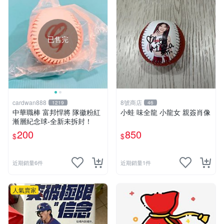
已售完
cardwan888
8號商店
1219
46
中華職棒 富邦悍將 隊徽粉紅
小蛙 味全龍 小龍女 親簽肖像
漸層紀念球-全新未拆封！
200
850
$
$
近期銷量6件
近期銷量1件
人氣賣家