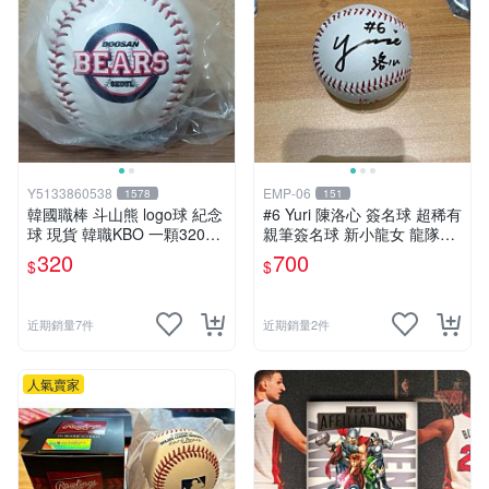
Y5133860538
EMP-06
1578
151
韓國職棒 斗山熊 logo球 紀念
#6 Yuri 陳洛心 簽名球 超稀有
球 現貨 韓職KBO 一顆320元
親筆簽名球 新小龍女 龍隊Lo
多顆優惠
go隊徽球 味全龍 小龍女 隊友
320
700
$
$
啦啦隊 中華職棒 CPBL 中華
隊 加簽中文名
近期銷量7件
近期銷量2件
人氣賣家