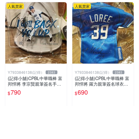
人氣賣家
人氣賣家
Y7933846138(記得）
Y7933846138(記得）
2383
2383
(記得小舖)CPBL中華職棒 富
(記得小舖)CPBL中華職棒 富
邦悍將 李宗賢親筆簽名手機
邦悍將 羅力親筆簽名球衣零
座 台灣現貨如圖
錢包 台灣現貨如圖
790
690
$
$