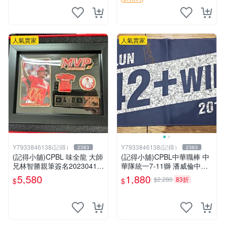
人氣賣家
人氣賣家
Y7933846138(記得）
Y7933846138(記得）
2383
2383
(記得小舖)CPBL 味全龍 大師
(記得小舖)CPBL中華職棒 中
兄林智勝親筆簽名20230416
華隊統一7-11獅 潘威倫中職1
勝場MVP紀念徽章組(金簽)
42勝紀念簽名運動毛巾 台灣
5,580
1,880
$2,280
83折
$
$
值得收藏 台灣現貨
現貨如圖