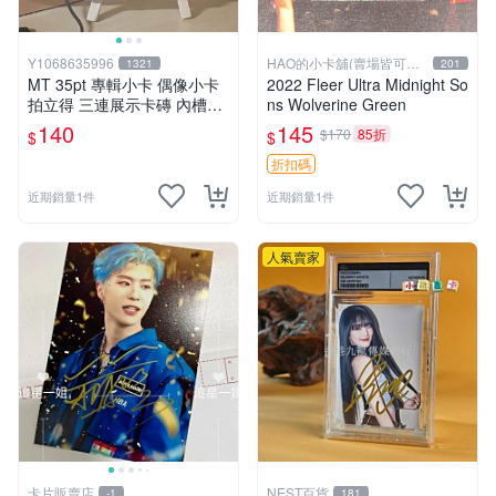
Y1068635996
HAO的小卡舖(賣場皆可議
1321
201
價
MT 35pt 專輯小卡 偶像小卡
2022 Fleer Ultra Midnight So
拍立得 三連展示卡磚 內槽5.9
ns Wolverine Green
*8.8cm 防彈少年團 BTS 追星
140
145
$170
85折
$
$
韓星
折扣碼
近期銷量1件
近期銷量1件
人氣賣家
卡片販賣店
NEST百貨
-1
181