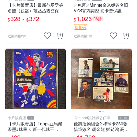
【卡片販賣店】最新范丞丞簽
✅免運✅Minnie金米妮簽名照
名照（親簽）范丞丞親簽保真
VZS官方認證 硬卡套保護 實
親筆親簽
物拍攝 現貨速發 追星禮物 粉
328 -
372
1,026
96折
$
$
$
絲珍藏 品相完好 非誠勿擾
折扣碼
近期銷量2件
近期銷量1件
卡片販賣店
Qeeland設計師公仔專賣
-1
1970
店
【卡片販賣店】Topps亞馬爾
優惠活動組合2 棒球卡260張
潑墨#球星卡 新一代球王 巴
親筆簽名 胡金龍 鄭錡鴻 高國
塞羅那 西班牙超
輝/羅國輝 蔣智賢 不議價不拆