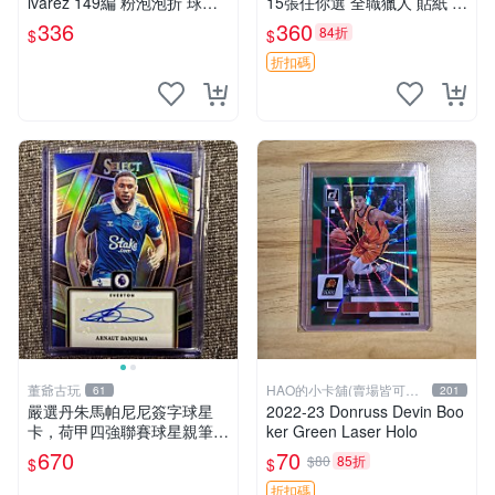
lvarez 149編 粉泡泡折 球星
15張任你選 全職獵人 貼紙 收
卡
藏 贊助
336
360
84折
$
$
折扣碼
董爺古玩
HAO的小卡舖(賣場皆可議
61
201
價
嚴選丹朱馬帕尼尼簽字球星
2022-23 Donruss Devin Boo
卡，荷甲四強聯賽球星親筆簽
ker Green Laser Holo
名收藏 赫羅納 比利亞雷亞爾
670
70
$80
85折
$
$
熱刺 荷蘭 星球卡
折扣碼