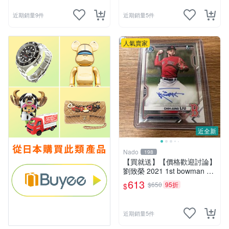
近期銷量9件
近期銷量5件
人氣賣家
近全新
Nado
198
【買就送】【價格歡迎討論】
劉致榮 2021 1st bowman ch
rome auto 簽名 買就送 任選
613
$650
95折
$
鄭宗哲/林振瑋/張育成/林昱
珉/潘文輝
近期銷量5件