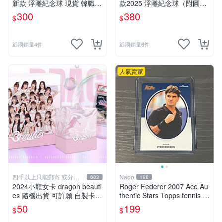
新款 浮雕紀念球 現貨 韓職K
款2025 浮雕紀念球（附圓形
BO
小卡） 現貨 韓職KBO
300
380
名人簽名的保存狀況會不會影響價值？台灣天氣潮濕該怎
$
$
麼保護墨跡？
影響非常大！墨跡的清晰度、紙品是否有折痕，以及潮濕
近期銷量4件
近期銷量6件
發黃等狀況，會直接反映在收藏簽名的展示效果與後續轉
手價值上。台灣氣候潮濕，建議將簽名紙品存放在防潮箱
人氣賣家
或抗UV的保護套中，避免陽光直曬與高濕度環境，才能
防止墨跡褪色與紙張老化。
為什麼有些明星簽名更值得收藏？
A：通常與稀有性、代表時期、特定事件紀念以及真跡簽
名的來源可信度有關。建議用「真偽與來源＋保存狀況＋
事件脈絡」一起評估，而不是只看熱度或價格。
四千以上只能郵寄 或分兩
Nado
683
198
張訂單
2024小龍女卡 dragon beauti
Roger Federer 2007 Ace Au
es 隨機出貨 可許願 自製卡包
thentic Stars Topps tennis 網
一包10張 有機會抽到限量卡
球
50
199
$
$
李多慧&林襄