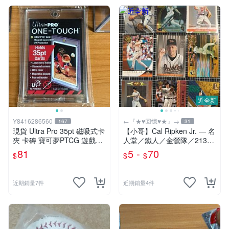
近全新
Y8416286560
←『★♥回憶♥★』→
167
31
現貨 Ultra Pro 35pt 磁吸式卡
【小哥】Cal Ripken Jr. — 名
夾 卡磚 寶可夢PTCG 遊戲王
人堂／鐵人／金鶯隊／2131
中華職棒球員卡 簽名球 MLB
連續出賽/2632/MLB
81
5 -
70
$
$
$
NBA
近期銷量7件
近期銷量4件