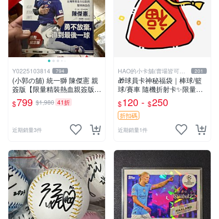
Y0225103814
HAO的小卡舖(賣場皆可議
794
201
價
(小郭の舖) 統一獅 陳傑憲 親
🎁球員卡神秘福袋｜棒球/籃
簽版【限量精裝熱血親簽版】
球/賽車 隨機折射卡✨限量平
突破極限的信念 全新未拆封
行卡等你抽！
799
120 -
250
$1,980
41折
$
$
$
照片是自己開封一本拍的 出
貨會出全新未拆 原價800元賣
折扣碼
近期銷量3件
近期銷量1件