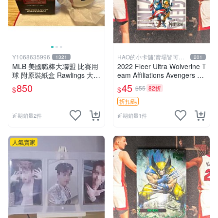
Y1068635996
HAO的小卡舖(賣場皆可議
1321
201
價
MLB 美國職棒大聯盟 比賽用
2022 Fleer Ultra Wolverine T
球 附原裝紙盒 Rawlings 大谷
eam Affiliations Avengers Un
翔平 洛杉磯道奇隊
ity Squad
850
45
$55
82折
$
$
折扣碼
近期銷量2件
近期銷量1件
人氣賣家