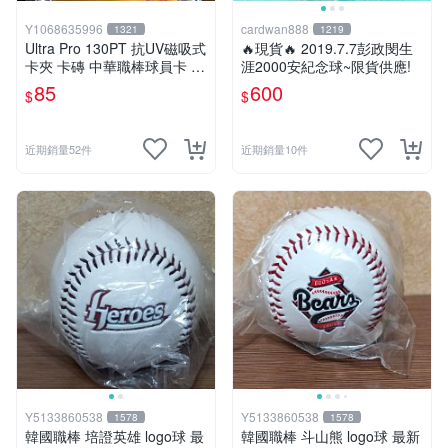
名的信任感，再逐步提升收藏預算。
專業玩家與資深藏家：
鎖定附帶保證書的「運動明星簽名
Y1068635996
cardwan888
1321
1219
Ultra Pro 130PT 抗UV磁吸式
紀念品」。收藏重心應完全放在載體的保存狀況與來源文
🔥現貨🔥 2019.7.7彭政閔生
卡夾 卡磚 中華職棒球員卡 遊
涯2000安紀念球~限貨供應!
件的一致性。優先蒐集附帶權威第三方保證書、或具備重
戲王 寶可夢PTCG 漫威 NBA
85
600
大歷史事件脈絡的運動明星簽名球衣、球具，這類頂級簽
$
$
MLB
名紀念品在市場上的流動性與保值性最穩健。
辦公室與居家空間佈置需求：
確保外觀易展示的清晰墨
近期銷量52件
近期銷量10件
跡。想當作空間的質感點綴，建議選擇外觀好展示、墨跡
清晰且不易受潮影響的載體形式（如壓克力封裝卡片、裝
框海報）。一抬頭就能看見巔峰瞬間，能迅速提升環境的
風格氣場。
情境故事型送禮需求：
用人物類型精準匹配收禮者喜好。
送禮前先打聽對方的本命：球星簽名送球迷、大師作家簽
名送讀者、政治人物簽名收藏送給熱愛歷史話題的長輩，
對齊情感脈絡，才能讓禮物展現被理解的珍貴價值。
相關常見問題 Q&A
怎麼判斷我看到的是親筆簽名還是其他形式？
優先看商品標示是否清楚寫明親筆簽名，並搭配來源背
景、取得方式與保證書或文件描述。單靠照片無法完整降
Y5133860538
Y5133860538
1578
1578
韓國職棒 培證英雄 logo球 最
韓國職棒 斗山熊 logo球 最新
低風險。