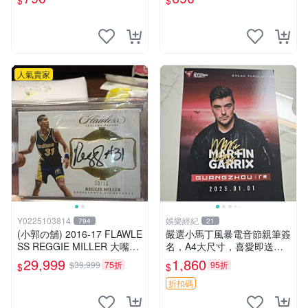
$
$
人氣賣家
Y0225103814
娛樂經紀
794
21
(小郭の舖) 2016-17 FLAWLE
嚴選小馬丁風暴電音節親筆簽
SS REGGIE MILLER 大嘴米
名，A4大尺寸，喜愛即送裝
勒 簽名卡 卡面簽 溜馬隊 限
裱相框 小馬丁 簽名 相框
29,999
1,860
$39,999
75折
95折
$
$
量10張 尾號
折扣碼