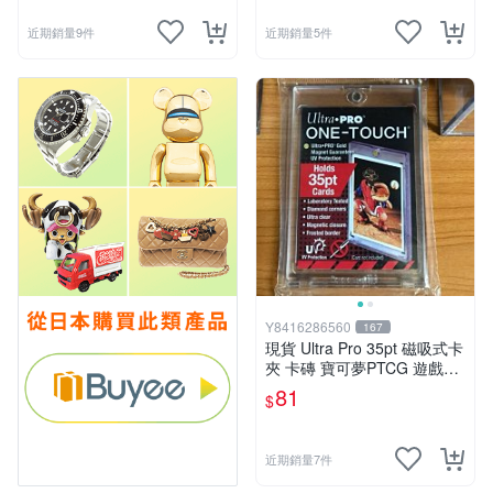
近期銷量9件
近期銷量5件
Y8416286560
167
現貨 Ultra Pro 35pt 磁吸式卡
夾 卡磚 寶可夢PTCG 遊戲王
中華職棒球員卡 簽名球 MLB
81
$
NBA
近期銷量7件