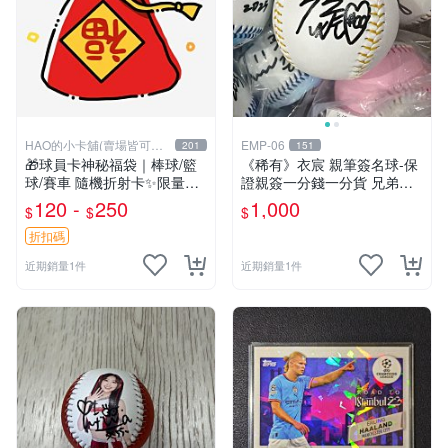
HAO的小卡舖(賣場皆可議
EMP-06
201
151
價
🎁球員卡神秘福袋｜棒球/籃
《稀有》衣宸 親筆簽名球-保
球/賽車 隨機折射卡✨限量平
證親簽一分錢一分貨 兄弟象P
行卡等你抽！
S女孩啦啦隊簽名球-本土最頂
120 -
250
1,000
$
$
$
啦啦隊 中信兄弟 中華職棒cp
bl
折扣碼
近期銷量1件
近期銷量1件