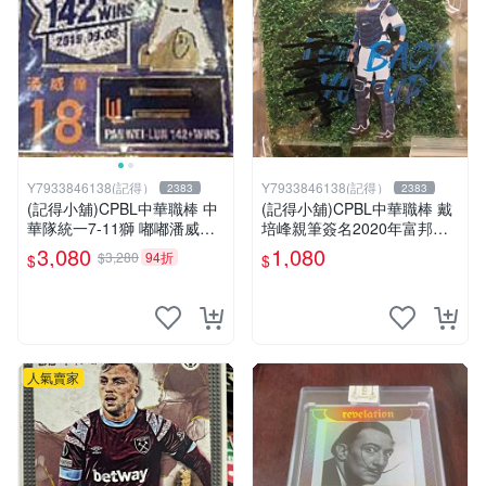
Y7933846138(記得）
Y7933846138(記得）
2383
2383
(記得小舖)CPBL中華職棒 中
(記得小舖)CPBL中華職棒 戴
華隊統一7-11獅 嘟嘟潘威倫
培峰親筆簽名2020年富邦手
中職142勝紀念簽名大立牌 台
機架 台灣現貨如圖
3,080
1,080
$3,280
94折
$
$
灣現貨如圖
人氣賣家