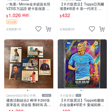
✅免運✅Minnie金米妮簽名照
【卡片販賣店】Topps亞馬爾
VZS官方認證 硬卡套保護 實
潑墨#球星卡 新一代球王 巴
物拍攝 現貨速發 追星禮物 粉
塞羅那 西班牙超
1,026
432
96折
$
$
絲珍藏 品相完好 非誠勿擾
折扣碼
近期銷量1件
近期銷量2件
Qeeland設計師公仔專賣
卡片販賣店
1970
-1
店
優惠活動組合2 棒球卡260張
【卡片販賣店】Topps哈蘭德
親筆簽名 胡金龍 鄭錡鴻 高國
白金油畫#球星卡 曼城前鋒
輝/羅國輝 蔣智賢 不議價不拆
英超金靴 歐冠冠