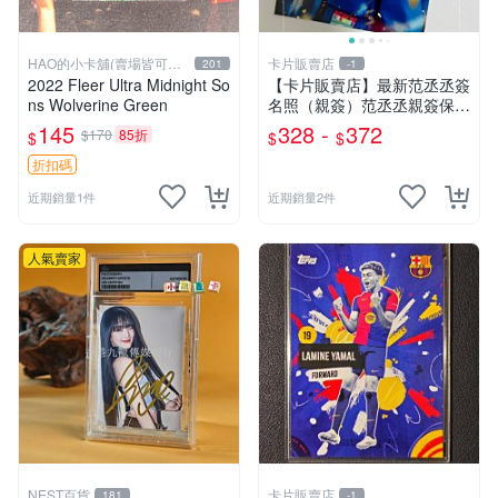
HAO的小卡舖(賣場皆可議
卡片販賣店
201
-1
價
2022 Fleer Ultra Midnight So
【卡片販賣店】最新范丞丞簽
ns Wolverine Green
名照（親簽）范丞丞親簽保真
親筆親簽
145
328 -
372
$170
85折
$
$
$
折扣碼
近期銷量1件
近期銷量2件
人氣賣家
NEST百貨
卡片販賣店
181
-1