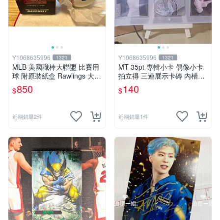
Y1068635996
Y1068635996
1321
1321
MLB 美國職棒大聯盟 比賽用
MT 35pt 專輯小卡 偶像小卡
球 附原裝紙盒 Rawlings 大谷
拍立得 三連展示卡磚 內槽5.9
翔平 洛杉磯道奇隊
*8.8cm 防彈少年團 BTS 追星
850
140
$
$
韓星
近期銷量2件
近期銷量1件