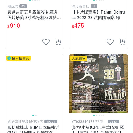
潮玩港
卡片販賣店
52
-1
嚴選吉野五月親筆簽名周邊
【卡片販賣店】Panini Donru
照片珍藏 3寸精緻相框裝裱
ss 2022-23 法國國家隊 姆
工作人員推薦收藏品 3寸 珍
910
475
$
$
貴簽名照片 包裝嚴實 輕鬆收
納
超人氣賣家
人氣賣家
貳拾肆世界棒球便利店
Y7933846138(記得）
10551
2383
貳拾肆棒球-BBM日本職棒近
(記得小舖)CPBL中華職棒 羅
鐵錳牛牧田明久親筆簽名 球
力【富邦悍將】親筆簽名引退