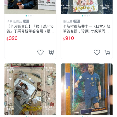
卡片販賣店
潮玩港
-1
52
【卡片販賣店】『接丁禹兮to
全新推薦新井圭一《日常》親
簽』丁禹兮親筆簽名照（最
筆簽名照，珍藏3寸親筆周邊
新）丁禹兮音樂節周邊
照 親筆簽名、限量珍藏、收
326
910
$
$
藏推薦 日常 周邊 照片