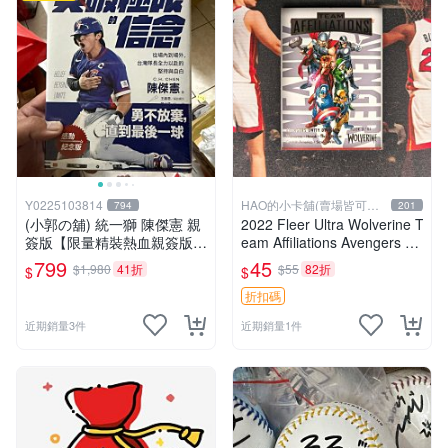
Y0225103814
HAO的小卡舖(賣場皆可議
794
201
價
(小郭の舖) 統一獅 陳傑憲 親
2022 Fleer Ultra Wolverine T
簽版【限量精裝熱血親簽版】
eam Affiliations Avengers Un
突破極限的信念 全新未拆封
ity Squad
799
45
$1,980
41折
$55
82折
$
$
照片是自己開封一本拍的 出
貨會出全新未拆 原價800元賣
折扣碼
近期銷量3件
近期銷量1件