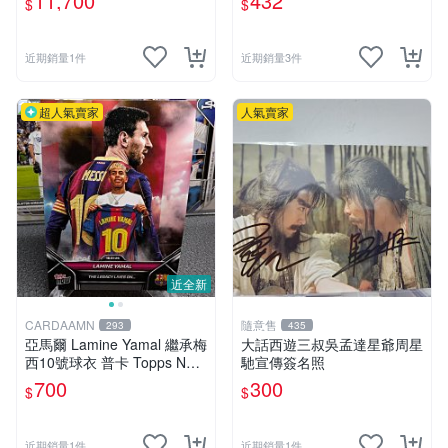
11,700
432
$
$
賣
近期銷量1件
近期銷量3件
超人氣賣家
人氣賣家
近全新
CARDAAMN
隨意售
293
435
亞馬爾 Lamine Yamal 繼承梅
大話西遊三叔吳孟達星爺周星
西10號球衣 普卡 Topps Now
馳宣傳簽名照
#373
700
300
$
$
近期銷量1件
近期銷量1件