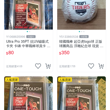
清晰的簽署背景：
了解簽名的取得脈絡，例如是來自官
方原始活動、國際拍賣流通管道、還是資深收藏家整理
的脈絡。拒絕只看照片卻無法追溯來源的盲目下單，才
能把收藏簽名變成可信的資產。
人物類型與主題價值：先選你真的在乎的故事
不同領域的明星簽名、作家簽名或政治人物簽名，其承
載的歷史與情感厚度完全不同
Y1068635996
Y5133860538
1321
1578
Ultra Pro 35PT 抗UV磁吸式
韓國職棒 起亞虎logo球 正版
運動明星簽名：
偏向賽事迷與球隊支持者。選購時通常
卡夾 卡磚 中華職棒球員卡 遊
球團商品 浮雕紀念球 現貨 韓
與特定賽季、代表作球衣、球具或關鍵比賽記憶強力連
戲王 寶可夢PTCG 漫威 NBA
職KBO
80
350
$
$
動，是極熱門的簽名紀念品。
MLB
作家簽名：
適合文學與作品收藏者。常見於書籍扉頁、
親筆題字或新書發表紀念，帶有細膩的文字情感與讀後
近期銷量41件
近期銷量17件
體悟。
政治人物簽名：
具備強烈的歷史與話題性。適合喜歡追
人氣賣家
人氣賣家
溯時代脈絡、歷史事件與文獻檔案的特殊收藏需求。
保存狀況與載體形式：外觀完整度決定展示體驗
名人簽名會呈現在照片、書籍、卡片、海報、球具或文
件等多元載體上，下單前必須嚴格審視品相
墨跡清晰度：
仔細觀察簽名本身的墨跡是否飽滿清晰，