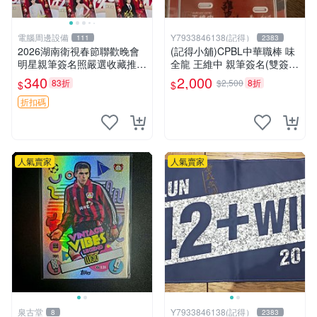
電腦周邊設備
Y7933846138(記得）
111
2383
2026湖南衛視春節聯歡晚會
(記得小舖)CPBL中華職棒 味
明星親筆簽名照嚴選收藏推薦
全龍 王維中 親筆簽名(雙簽)
何炅任賢齊李一桐 何炅 任賢
墨繪壓克力牌 台灣現貨如圖
340
2,000
83折
$2,500
8折
$
$
齊 簽名照 春節聯歡晚會 演員
合影 歌手簽名
折扣碼
人氣賣家
人氣賣家
泉古堂
Y7933846138(記得）
8
2383