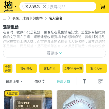
名人簽名
登
偶像、球員卡與郵幣
名人簽名
選購重點
在台灣，收藏不只是花錢，更像是在蒐集情緒記憶。追星族希望把偶
像的文字留在手邊，運動迷想收藏賽場上的巔峰瞬間，讀者則盼得見
作家在書頁上的人味；而當你真正開始搜尋名人簽名時，最常遇到的
不是價格，而是疑慮：是不是親筆簽名？來源是否清楚？保存狀況會
不會影響未來價值？一份可信的簽名收藏不僅能滿足情感連結，也能
看更多
降低買到來路不明商品的風險。這篇指南直接用最乾淨的條列，帶你
拆解鑑定與保存密碼，協助你更快找到心中那份無價的真跡簽名！
選名人簽名，請把重點放在「真偽與來源資訊」先過關，
全部
其他簽名
運動明星
文學/卡漫作家
政治人物
再談人物價值與保存展示。
分類
真偽與來源資訊：先確認是不是「親筆簽名」
最新上架
價格
最高人氣
名人簽名市場最敏感的風險在於真偽，比較時務必找出
商品是否清楚揭露以下來源背景
人氣賣家
明確的真跡標示：
賣場是否清楚標示為親筆簽名，並確
認是否附帶權威機構保證書、認證字號或原始來源文
件。