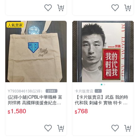
人氣賣家
Y7933846138(記得）
卡片販賣店
2383
-1
(記得小舖)CPBL中華職棒 富
【卡片販賣店】武磊 我的時
邦悍將 高國輝後援會紀念親
代和我 刺繡卡 實物 特卡 球
筆簽名托特包 台灣現貨如圖
星卡
1,580
768
$
$