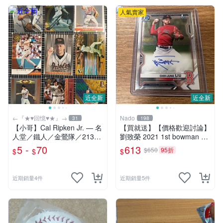
人氣賣家
近全新
近全新
←『★♥回憶♥★』→
Nado
31
198
【小哥】Cal Ripken Jr. — 名
【買就送】【價格歡迎討論】
人堂／鐵人／金鶯隊／2131
劉致榮 2021 1st bowman ch
連續出賽/2632/MLB
rome auto 簽名 買就送 任選
5 -
70
613
$650
95折
$
$
$
鄭宗哲/林振瑋/張育成/林昱
珉/潘文輝
近期銷量4件
近期銷量5件