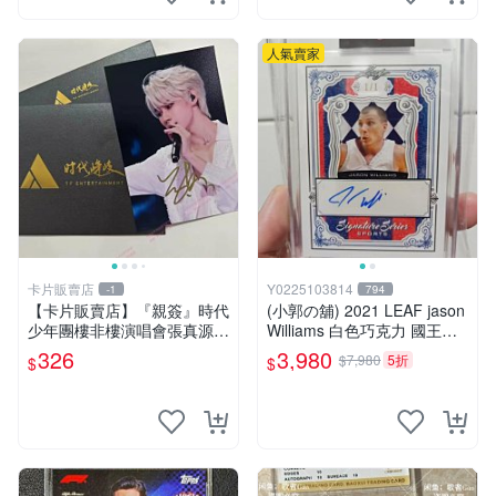
人氣賣家
卡片販賣店
Y0225103814
-1
794
【卡片販賣店】『親簽』時代
(小郭の舖) 2021 LEAF jason
少年團樓非樓演唱會張真源親
Williams 白色巧克力 國王隊
簽簽名照 張真源簽名照
少見 one of one 限量1張簽名
326
3,980
$7,980
5折
$
$
卡 台灣現貨 賠售價