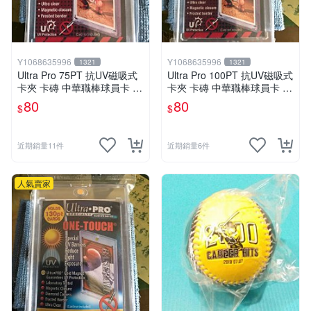
表面是否有不自然的暈染、刮痕或褪色。
載體完整度：
檢查紙張或相片是否平整、有無折痕或邊
角磨損。（防護筆記：台灣潮濕的天氣會加速紙品老化
與發黃，選購時應確認・是否附帶保護封套、或評估是
Y1068635996
Y1068635996
1321
1321
否方便後續自行裝框收納，避免讓簽名紀念品的價值打
Ultra Pro 75PT 抗UV磁吸式
Ultra Pro 100PT 抗UV磁吸式
折。）
卡夾 卡磚 中華職棒球員卡 遊
卡夾 卡磚 中華職棒球員卡 遊
戲王 寶可夢PTCG 漫威 NBA
戲王 寶可夢PTCG 漫威 NBA
80
80
稀有性與紀念意義：別只看熱度，要看事件與時期
$
$
MLB
MLB
簽名的長線吸引力，通常來自限量、絕版、特定事件、
已故名人或經典顛峰時期等核心因素
近期銷量11件
近期銷量6件
取得故事評估：
善用「稀有程度 × 代表性 × 當下紀念
意義」來評估。同樣是明星簽名，若能完美連結經典作
人氣賣家
品週期、重要賽事，其價值往往更穩固。
真跡簽名商品在評估時，務必將「取得故事」與「實體
保存證據」放在同等重要的地位。
依你的需求，這樣挑就對了
入門小資族：
從資訊透明的「親筆簽名照片與書頁題字」
開始。建議先從資訊透明度高、預算好入手的類型切入。
優先挑選有清楚親筆簽名說明、附帶來源背景描述的明星
簽名照片，或是作家的書籍扉頁題字，先建立起對真跡簽