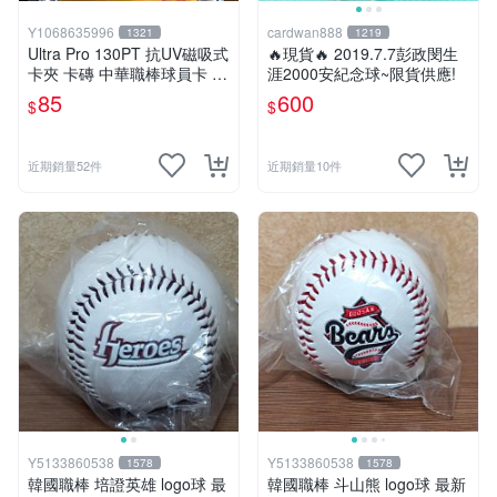
名的信任感，再逐步提升收藏預算。
專業玩家與資深藏家：
鎖定附帶保證書的「運動明星簽名
Y1068635996
cardwan888
1321
1219
Ultra Pro 130PT 抗UV磁吸式
紀念品」。收藏重心應完全放在載體的保存狀況與來源文
🔥現貨🔥 2019.7.7彭政閔生
卡夾 卡磚 中華職棒球員卡 遊
涯2000安紀念球~限貨供應!
件的一致性。優先蒐集附帶權威第三方保證書、或具備重
戲王 寶可夢PTCG 漫威 NBA
85
600
大歷史事件脈絡的運動明星簽名球衣、球具，這類頂級簽
$
$
MLB
名紀念品在市場上的流動性與保值性最穩健。
辦公室與居家空間佈置需求：
確保外觀易展示的清晰墨
近期銷量52件
近期銷量10件
跡。想當作空間的質感點綴，建議選擇外觀好展示、墨跡
清晰且不易受潮影響的載體形式（如壓克力封裝卡片、裝
框海報）。一抬頭就能看見巔峰瞬間，能迅速提升環境的
風格氣場。
情境故事型送禮需求：
用人物類型精準匹配收禮者喜好。
送禮前先打聽對方的本命：球星簽名送球迷、大師作家簽
名送讀者、政治人物簽名收藏送給熱愛歷史話題的長輩，
對齊情感脈絡，才能讓禮物展現被理解的珍貴價值。
相關常見問題 Q&A
怎麼判斷我看到的是親筆簽名還是其他形式？
優先看商品標示是否清楚寫明親筆簽名，並搭配來源背
景、取得方式與保證書或文件描述。單靠照片無法完整降
Y5133860538
Y5133860538
1578
1578
韓國職棒 培證英雄 logo球 最
韓國職棒 斗山熊 logo球 最新
低風險。