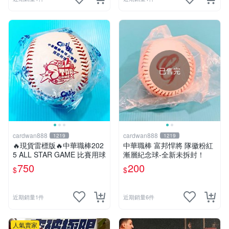
已售完
cardwan888
cardwan888
1219
1219
🔥現貨雷標版🔥中華職棒202
中華職棒 富邦悍將 隊徽粉紅
5 ALL STAR GAME 比賽用球
漸層紀念球-全新未拆封！
750
200
$
$
近期銷量1件
近期銷量6件
人氣賣家