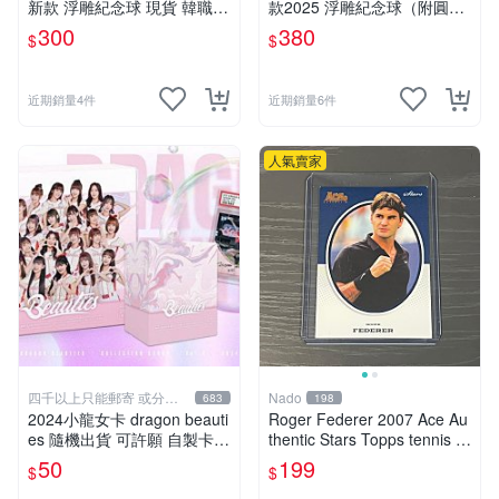
新款 浮雕紀念球 現貨 韓職K
款2025 浮雕紀念球（附圓形
BO
小卡） 現貨 韓職KBO
300
380
名人簽名的保存狀況會不會影響價值？台灣天氣潮濕該怎
$
$
麼保護墨跡？
影響非常大！墨跡的清晰度、紙品是否有折痕，以及潮濕
近期銷量4件
近期銷量6件
發黃等狀況，會直接反映在收藏簽名的展示效果與後續轉
手價值上。台灣氣候潮濕，建議將簽名紙品存放在防潮箱
人氣賣家
或抗UV的保護套中，避免陽光直曬與高濕度環境，才能
防止墨跡褪色與紙張老化。
為什麼有些明星簽名更值得收藏？
A：通常與稀有性、代表時期、特定事件紀念以及真跡簽
名的來源可信度有關。建議用「真偽與來源＋保存狀況＋
事件脈絡」一起評估，而不是只看熱度或價格。
四千以上只能郵寄 或分兩
Nado
683
198
張訂單
2024小龍女卡 dragon beauti
Roger Federer 2007 Ace Au
es 隨機出貨 可許願 自製卡包
thentic Stars Topps tennis 網
一包10張 有機會抽到限量卡
球
50
199
$
$
李多慧&林襄