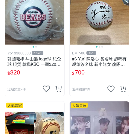
Y5133860538
EMP-06
1578
151
韓國職棒 斗山熊 logo球 紀念
#6 Yuri 陳洛心 簽名球 超稀有
球 現貨 韓職KBO 一顆320元
親筆簽名球 新小龍女 龍隊Lo
多顆優惠
go隊徽球 味全龍 小龍女 隊友
320
700
$
$
啦啦隊 中華職棒 CPBL 中華
隊 加簽中文名
近期銷量7件
近期銷量2件
人氣賣家
人氣賣家