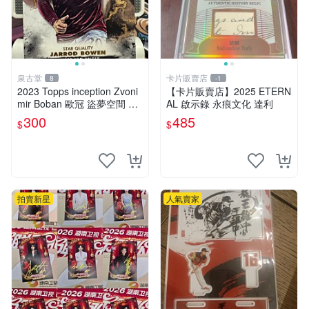
泉古堂
卡片販賣店
8
-1
2023 Topps inception Zvoni
【卡片販賣店】2025 ETERN
mir Boban 歐冠 盜夢空間 盜
AL 啟示錄 永痕文化 達利
夢空間 阿賈克斯 倫施西漢-1
300
485
$
$
48
拍賣新星
人氣賣家