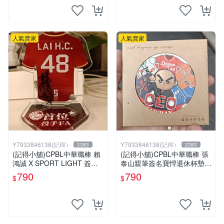
人氣賣家
人氣賣家
Y7933846138(記得）
Y7933846138(記得）
2383
2383
(記得小舖)CPBL中華職棒 賴
(記得小舖)CPBL中華職棒 張
鴻誠 X SPORT LIGHT 簽名
泰山親筆簽名寶悍退休杯墊
立牌 台灣現貨如圖
台灣現貨如圖
790
790
$
$