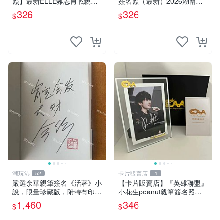
照】最新ELLE雜志肖戰親筆
簽名照（最新）2026湖南衛
簽名照 肖戰親簽保真可
視春節聯歡晚會劉宇親
326
326
$
$
潮玩港
卡片販賣店
52
-1
嚴選余華親筆簽名《活著》小
【卡片販賣店】『英雄聯盟』
說，限量珍藏版，附特有印
小花生peanut親筆簽名照
章。 活著 小說 簽名書
（最新）小花生pe
1,460
346
$
$