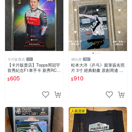
卡片販賣店
潮玩港
-1
52
【卡片販賣店】Topps周冠宇
松本大洋《乒乓》親筆簽名照
首秀紀念F1車手卡 新秀RC
片 3寸 經典動畫 原創周邊 經
小周 中國F1
典動漫 周邊收藏 照片卡磚
605
910
$
$
人氣賣家