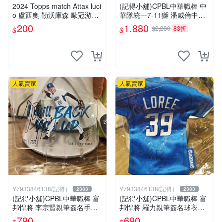
2024 Topps match Attax luci
(記得小舖)CPBL中華職棒 中
o 盧西奧 勒沃庫森 歐冠游戲
華隊統一7-11獅 潘威倫中職1
版 年代氛圍特卡 銀折 巖-109
42勝紀念簽名運動毛巾 台灣
200
1,880
$2,280
83折
$
$
現貨如圖
人氣賣家
人氣賣家
Y7933846138(記得）
Y7933846138(記得）
2383
2383
(記得小舖)CPBL中華職棒 富
(記得小舖)CPBL中華職棒 富
邦悍將 李宗賢親筆簽名手機
邦悍將 羅力親筆簽名球衣零
座 台灣現貨如圖
錢包 台灣現貨如圖
790
690