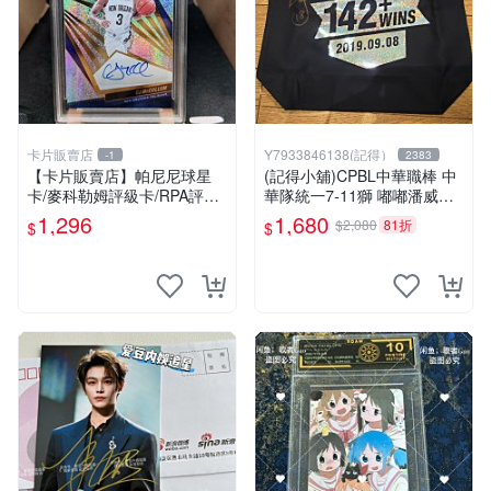
卡片販賣店
Y7933846138(記得）
-1
2383
【卡片販賣店】帕尼尼球星
(記得小舖)CPBL中華職棒 中
卡/麥科勒姆評級卡/RPA評級
華隊統一7-11獅 嘟嘟潘威倫
卡/專收必備/標價包
中職142勝紀念簽名托特包 台
1,296
1,680
$2,080
81折
$
$
灣現貨如圖