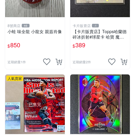
8號商店
卡片販賣店
46
-1
小蛙 味全龍 小龍女 親簽肖像
【卡片販賣店】Topps哈蘭德
碎冰折射#球星卡 哈寶 魔人
布歐 曼城 英超
850
389
$
$
近期銷量1件
近期銷量2件
人氣賣家
已售完