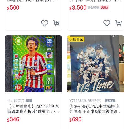
卡
紀念明信片組(8入一組) 台灣
500
3,500
$4,000
88折
$
$
現貨如圖
人氣賣家
卡片販賣店
Y7933846138(記得）
-1
2383
【卡片販賣店】Panini菲利克
(記得小舖)CPBL中華職棒 富
斯綠馬賽克折射#球星卡 小菲
邦悍將 王正棠&羅力親筆簽名
凱菲 新C羅
富邦悍將2020年度形象磁鐵
346
690
$
$
台灣現貨如圖