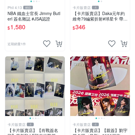
Phil 4:13
卡片販賣店
853
-1
NBA 鐵血士官長 Jimmy Butl
【卡片販賣店】Daka元年約
erl 簽名雜誌 #JSA認證
維奇79編紫折射#球星卡 帶編
皇家馬德里 法
1,580
346
$
$
近期銷量1件
卡片販賣店
卡片販賣店
-1
-1
【卡片販賣店】【肖戰簽名
【卡片販賣店】【親簽】劉宇