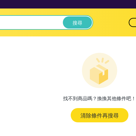
搜尋
找不到商品嗎？換換其他條件吧！
清除條件再搜尋