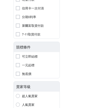
信用卡一次付清
分期0利率
萊爾富取貨付款
7-11取貨付款
競標條件
可立即結標
一元起標
無底價
賣家等級
超人氣賣家
人氣賣家