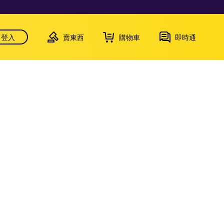
登入
賣東西
購物車
即時通