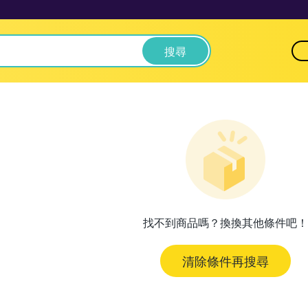
搜尋
找不到商品嗎？換換其他條件吧！
清除條件再搜尋