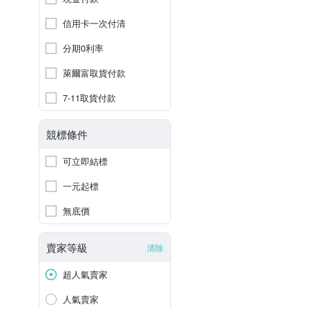
信用卡一次付清
分期0利率
萊爾富取貨付款
7-11取貨付款
競標條件
可立即結標
一元起標
無底價
賣家等級
清除
超人氣賣家
人氣賣家