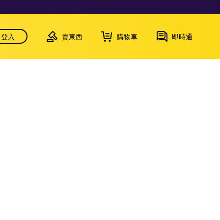
登入
賣東西
購物車
即時通