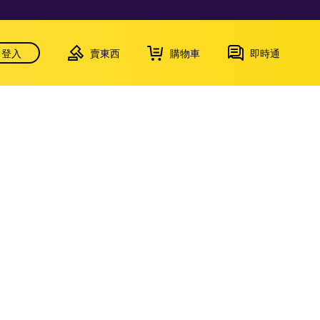
登入
賣東西
購物車
即時通