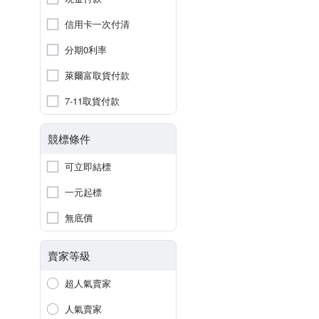
信用卡一次付清
分期0利率
萊爾富取貨付款
7-11取貨付款
競標條件
可立即結標
一元起標
無底價
賣家等級
超人氣賣家
人氣賣家