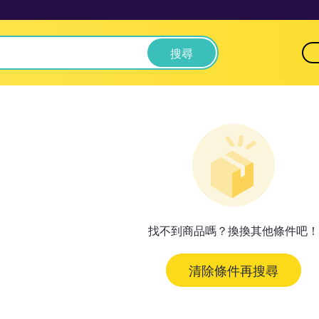
搜尋
找不到商品嗎？換換其他條件吧！
清除條件再搜尋