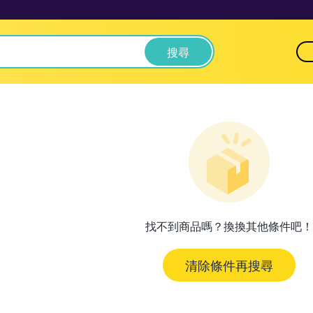
搜尋
找不到商品嗎？換換其他條件吧！
清除條件再搜尋