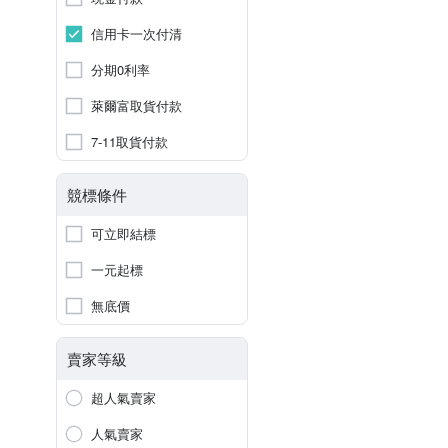
信用卡一次付清
分期0利率
萊爾富取貨付款
7-11取貨付款
競標條件
可立即結標
一元起標
無底價
賣家等級
超人氣賣家
人氣賣家