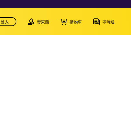
登入
賣東西
購物車
即時通