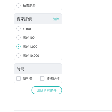
拍賣新星
賣家評價
清除
1-100
高於100
高於1,000
高於10,000
時間
新刊登
即將結標
清除所有條件